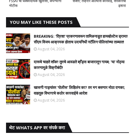
FSSAI चा धक्कादायक खुलासा, कंपन्यांना
सक्ती; तक्रार आल्यास कारवाई, सरकारचा
नोटीस
इशारा
YOU MAY LIKE THESE POSTS
BREAKING: 'त्रिशा' प्रकरणावरून तामिळनाडूत हायव्होल्टेज ड्रामा!
सीएम विजय आक्रमक होताच उदयनिधी स्टॅलिन पोलिसांच्या ताब्यात!
August 04, 2026
दारूचे चाहते शॉक! तुमचे आवडते ब्रँड्स बाजारातून गायब; 'या' मोठ्या
कारणामुळे विक्रीबंदी!
August 04, 2026
खासगी गाड्यांवर 'पोलीस' लिहिलंय का? तर मग बसणार मोठा दणका;
वाहतूक विभागाचे कठोर कारवाईचे आदेश
August 04, 2026
थेट WHATS APP वर संपर्क करा