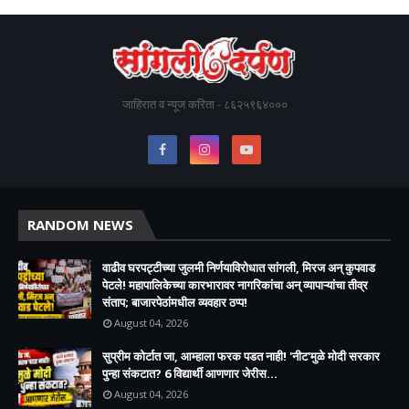
जाहिरात व न्यूज करिता - ८६२५९६४०००
RANDOM NEWS
वाढीव घरपट्टीच्या जुलमी निर्णयाविरोधात सांगली, मिरज अन् कुपवाड
पेटले! महापालिकेच्या कारभारावर नागरिकांचा अन् व्यापाऱ्यांचा तीव्र
संताप; बाजारपेठांमधील व्यवहार ठप्प!​
August 04, 2026
सुप्रीम कोर्टात जा, आम्हाला फरक पडत नाही! 'नीट'मुळे मोदी सरकार
पुन्हा संकटात? 6 विद्यार्थी आणणार जेरीस...
August 04, 2026