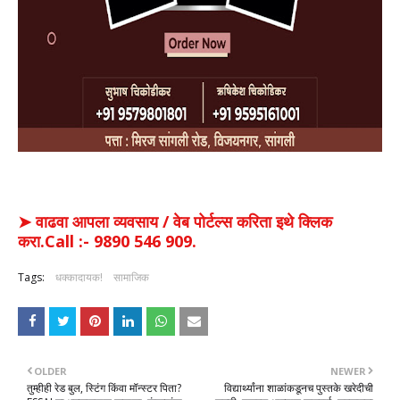
➤ वाढवा आपला व्यवसाय / वेब पोर्टल्स करिता इथे क्लिक
करा.Call :- 9890 546 909.
Tags:
धक्कादायक!
सामाजिक
OLDER
NEWER
तुम्हीही रेड बुल, स्टिंग किंवा मॉन्स्टर पिता?
विद्यार्थ्यांना शाळांकडूनच पुस्तके खरेदीची