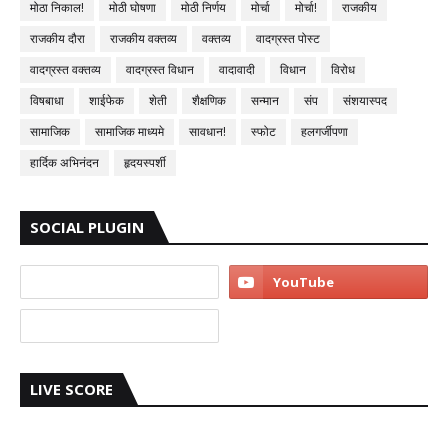
मोठा निकाल!
मोठी घोषणा
मोठी निर्णय
मोर्चा
मोर्चा!
राजकीय
राजकीय दौरा
राजकीय वक्तव्य
वक्तव्य
वादग्रस्त पोस्ट
वादग्रस्त वक्तव्य
वादग्रस्त विधान
वादावादी
विधान
विरोध
विषबाधा
शाईफेक
शेती
शैक्षणिक
सन्मान
संप
संशयास्पद
सामाजिक
सामाजिक माध्यमे
सावधान!
स्फोट
हलगर्जीपणा
हार्दिक अभिनंदन
हृदयस्पर्शी
SOCIAL PLUGIN
LIVE SCORE