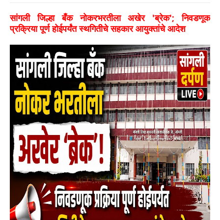
सांगली जिल्हा बँक नोकरभरतीला अखेर 'ब्रेक'; निवडणूक
प्रक्रिया पूर्ण होईपर्यंत स्थगितीचे सहकार आयुक्तांचे आदेश