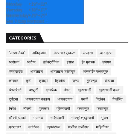
Monday
+
29°
+
22°
Tuesday
+
30°
+
21°
Wednesday
+
29°
+
21°
See 7-Day Forecast
CATEGORIES
'रास्ता रोको'
अतिक्रमण
अत्याचार प्रकरण
अपहरण
आत्महत्या
आंदोलन
आरोग्य
इलेक्ट्रॉनिक
इशारा
ईद मुबारक
उपोषण
एन्काऊंटर!
ऑनलाइन
ऑनलाइन फसवणूक
ऑनलाईन फसवणुक
कारवाई
कृषी
क्राईम
क्रिकेट
क्रूर
गुंतवणूक
घोटाळा
चेंगराचेंगरी
ढगफुटी
दगडफेक
दंगल
दहशतवादी
दहशतवादी हल्ला
दुर्घटना
धक्कादायक वक्तव्य
धक्कादायक!
धमकी
निलंबन
निलंबित
निषेध
नोकरी
पुरस्कार
प्रेरणादायी
फसवणुक
फसवणूक
बॉम्बची धमकी
भयानक
भविष्यवाणी
भावपूर्ण श्रद्धांजली
भूकंप
भ्रष्टाचार
मनोरंजन
महाघोटाळा
माफीचा साक्षीदार
माहितीगार