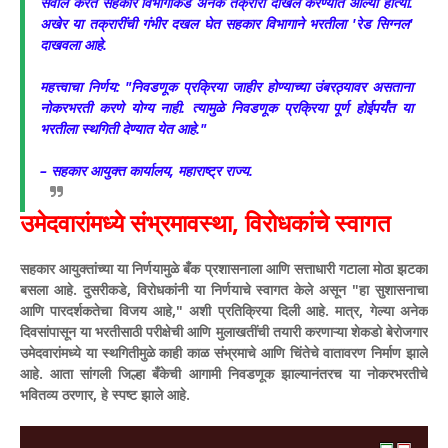
सवाल करत सहकार विभागाकडे अनेक तक्रारी दाखल करण्यात आल्या होत्या.
अखेर या तक्रारींची गंभीर दखल घेत सहकार विभागाने भरतीला 'रेड सिग्नल'
दाखवला आहे.
​महत्त्वाचा निर्णय: "निवडणूक प्रक्रिया जाहीर होण्याच्या उंबरठ्यावर असताना
नोकरभरती करणे योग्य नाही. त्यामुळे निवडणूक प्रक्रिया पूर्ण होईपर्यंत या
भरतीला स्थगिती देण्यात येत आहे."
– सहकार आयुक्त कार्यालय, महाराष्ट्र राज्य.
​उमेदवारांमध्ये संभ्रमावस्था, विरोधकांचे स्वागत
​सहकार आयुक्तांच्या या निर्णयामुळे बँक प्रशासनाला आणि सत्ताधारी गटाला मोठा झटका
बसला आहे. दुसरीकडे, विरोधकांनी या निर्णयाचे स्वागत केले असून "हा सुशासनाचा
आणि पारदर्शकतेचा विजय आहे," अशी प्रतिक्रिया दिली आहे. मात्र, गेल्या अनेक
दिवसांपासून या भरतीसाठी परीक्षेची आणि मुलाखतींची तयारी करणाऱ्या शेकडो बेरोजगार
उमेदवारांमध्ये या स्थगितीमुळे काही काळ संभ्रमाचे आणि चिंतेचे वातावरण निर्माण झाले
आहे.
आता सांगली जिल्हा बँकेची आगामी निवडणूक झाल्यानंतरच या नोकरभरतीचे
भवितव्य ठरणार, हे स्पष्ट झाले आहे.