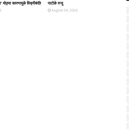
' मोठ्या कारणामुळे विक्रीबंदी!
पाटोळे रुजू
6
August 04, 2026