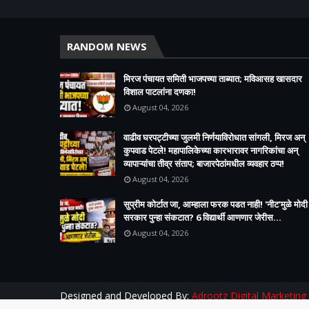
RANDOM NEWS
मिरज पंचायत समिती भाजपच्या ताब्यात; मविआसह खासदार
विशाल पाटलांना दणका!
August 04, 2026
वाढीव घरपट्टीच्या जुलमी निर्णयाविरोधात सांगली, मिरज अन्
कुपवाड पेटले! महापालिकेच्या कारभारावर नागरिकांचा अन्
व्यापाऱ्यांचा तीव्र संताप; बाजारपेठांमधील व्यवहार ठप्प!​
August 04, 2026
सुप्रीम कोर्टात जा, आम्हाला फरक पडत नाही! 'नीट'मुळे मोदी
सरकार पुन्हा संकटात? 6 विद्यार्थी आणणार जेरीस...
August 04, 2026
Designed and Developed By:
Adrootz Digital Marketing