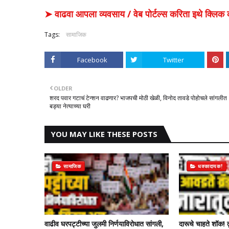
➤ वाढवा आपला व्यवसाय / वेब पोर्टल्स करिता इथे क्ल
Tags:
सामाजिक
Facebook
Twitter
OLDER
शरद पवार गटाचं टेन्शन वाढणार? भाजपची मोठी खेळी, विनोद तावडे पोहोचले सांगलीत
बड्या नेत्याच्या घरी
YOU MAY LIKE THESE POSTS
सामाजिक
धक्कादायक!
वाढीव घरपट्टीच्या जुलमी निर्णयाविरोधात सांगली,
दारूचे चाहते शॉक! 