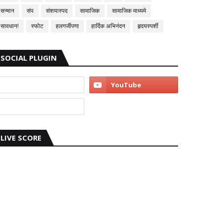
सन्मान
संप
संशयास्पद
सामाजिक
सामाजिक माध्यमे
सावधान!
स्फोट
हलगर्जीपणा
हार्दिक अभिनंदन
हृदयस्पर्शी
SOCIAL PLUGIN
LIVE SCORE