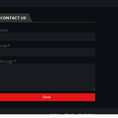
CONTACT US
Name
mail
*
essage
*
Home
About
Contact Us