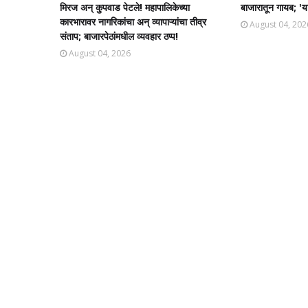
मिरज अन् कुपवाड पेटले! महापालिकेच्या
बाजारातून गायब; 'या
कारभारावर नागरिकांचा अन् व्यापाऱ्यांचा तीव्र
August 04, 202
संताप; बाजारपेठांमधील व्यवहार ठप्प!​
August 04, 2026