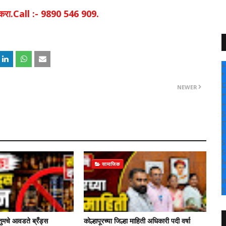
िक करा.Call :- 9890 546 909.
+
°
C
NEWER
+
+
S
T
F
S
S
M
सामाजिक
T
W
S
तुमचे आवडते ब्रँड्स
कोल्हापूरच्या जिल्हा माहिती अधिकारी पदी वर्षा