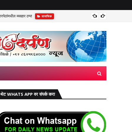
पेठांमधील व्यवहार ठप्प!​
सुप्रीम 
सामाजिक
थेट WHATS APP वर संपर्क करा