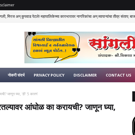
sclaimer
गली, मिरज अन् कुपवाड पेटले! महापालिकेच्या कारभारावर नागरिकांचा अन् व्यापाऱ्यांचा तीव्र संताप; बाजार
नोकरी संदर्भ
PRIVACY POLICY
DISCLAIMER
CONTACT US
ची? जाणून घ्या, 'ही' 5 कारणं
परतल्यावर आंघोळ का करायची? जाणून घ्या,