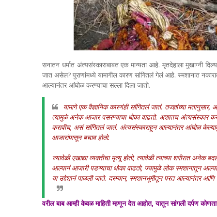
सनातन धर्मात अंत्यसंस्काराबाबत एक मान्यता आहे. मृतदेहाला मुखाग्नी दिल
जात असेल? पुराणांमध्ये यामागील कारण सांगितलं गेलं आहे. स्मशानात नका
आल्यानंतर आंघोळ करण्याचा सल्ला दिला जातो.
यामागे एक वैज्ञानिक कारणंही सांगितलं जातं. तज्ज्ञांच्या मतानुसार,
त्यामुळे अनेक आजार पसरण्याचा धोका वाढतो. अशातच अंत्यसंस्कार कर
करावीच, असं सांगितलं जातं. अंत्यसंस्काराहून आल्यानंतर आंघोळ केल्यामु
आजारांपासून बचाव होतो.
ज्यावेळी एखाद्या व्यक्तीचा मृत्यू होतो, त्यावेळी त्याच्या शरीरात अनेक 
आल्यानं आजारी पडण्याचा धोका वाढतो, ज्यामुळे लोक स्मशानातून आल्य
या उद्देशानं पाळली जाते. दरम्यान, स्मशानभूमीतून परत आल्यानंतर आणि आं
वरील बाब आम्ही केवळ माहिती म्हणून देत आहोत, यातून सांगली दर्पण कोणता