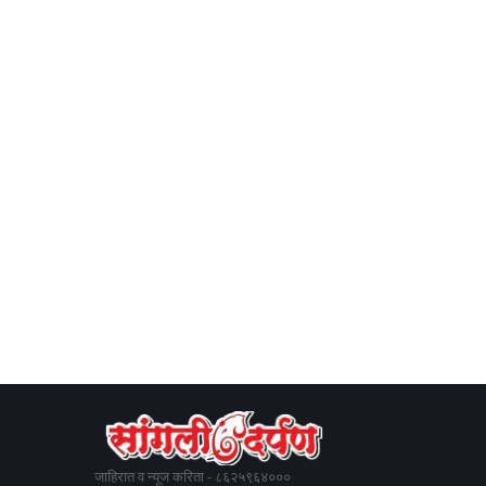
जाहिरात व न्यूज करिता - ८६२५९६४०००