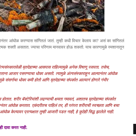
्यानंतर आंघोळ करण्यास सांगितलं जातं. तुम्ही कधी विचार केलाय का? असं का सांगितलं
रात्मक शक्ती असतात. ज्याचा परिणाम मानवावर होऊ शकतो. याच कारणामुळे स्मशानातून
 अंत्यसंस्कारावेळी मृतदेहाच्या आसपास राहिल्यामुळे अनेक विषाणू पसरता. तसेच,
ताना आजार पसरण्याचा धोका असतो. त्यामुळे अंत्यसंस्काराहून आल्यानंतर आंघोळ
ळे संसर्गाचा धोका कमी होतो आणि मृतदेहाच्या संपर्कात आल्यानं होणारे गंभीर
बदल होतात. शरीर बॅक्टेरियांशी लढण्याची क्षमता गमावतं, अशातच मृतदेहाच्या संपर्कात
ानंतर आंघोळ करतात. एकंदरीतच पाहिलं तर, ही परंपरा शरीराची स्वच्छता आणि बचा
घोळ केल्यावर प्रत्यक्षात तुम्ही आजारी पडत नाही, हे कुठेही सिद्ध झालेले नाही.
ही दावा करत नाही.