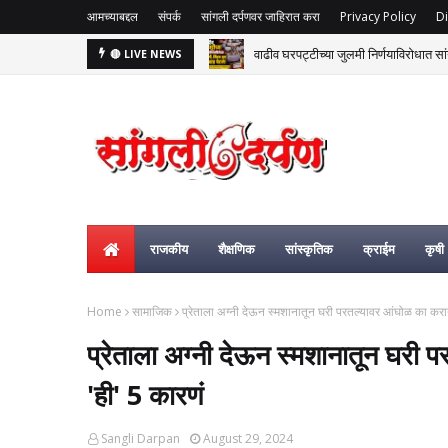
आमच्याबद्दल
संपर्क
सांगली दर्पणवर जाहिरात करा
Privacy Policy
Di
वाढीव घरपट्टीच्या जुलमी निर्णयाविरोधात सां
🔴 LIVE NEWS
राजकीय
शैक्षणिक
सांस्कृतिक
क्राईम
कृषी
Home
सामाजिक
प्रेताला अग्नी देऊन स्मशानातून घरी परतल्यावर आंघोळ का कराय
प्रेताला अग्नी देऊन स्मशानातून घरी 
'ही' 5 कारणं
Sangli Darpan
August 29, 2024