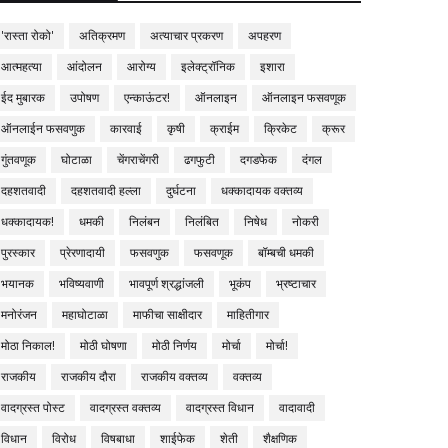
'रास्ता रोको'
अतिक्रमण
अत्याचार प्रकरण
अपहरण
आत्महत्या
आंदोलन
आरोग्य
इलेक्ट्रॉनिक
इशारा
ईद मुबारक
उपोषण
एन्काऊंटर!
ऑनलाइन
ऑनलाइन फसवणूक
ऑनलाईन फसवणुक
कारवाई
कृषी
क्राईम
क्रिकेट
क्रूर
गुंतवणूक
घोटाळा
चेंगराचेंगरी
ढगफुटी
दगडफेक
दंगल
दहशतवादी
दहशतवादी हल्ला
दुर्घटना
धक्कादायक वक्तव्य
धक्कादायक!
धमकी
निलंबन
निलंबित
निषेध
नोकरी
पुरस्कार
प्रेरणादायी
फसवणुक
फसवणूक
बॉम्बची धमकी
भयानक
भविष्यवाणी
भावपूर्ण श्रद्धांजली
भूकंप
भ्रष्टाचार
मनोरंजन
महाघोटाळा
माफीचा साक्षीदार
माहितीगार
मोठा निकाल!
मोठी घोषणा
मोठी निर्णय
मोर्चा
मोर्चा!
राजकीय
राजकीय दौरा
राजकीय वक्तव्य
वक्तव्य
वादग्रस्त पोस्ट
वादग्रस्त वक्तव्य
वादग्रस्त विधान
वादावादी
विधान
विरोध
विषबाधा
शाईफेक
शेती
शैक्षणिक