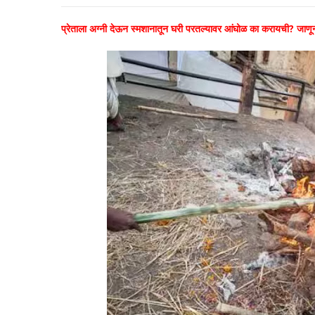
प्रेताला अग्नी देऊन स्मशानातून घरी परतल्यावर आंघोळ का करायची? जाणून 