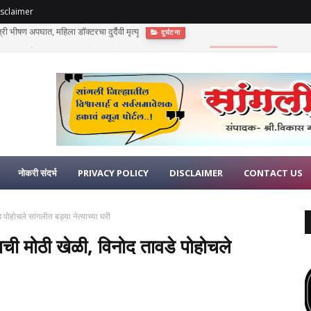
sclaimer
णुपंत सूर्यवंशी यांचे अकाली निधन; दोन लहान मुलींनी गमावले छत्र
भावपूर्ण श्रद्धांजली
नोकरी संदर्भ
PRIVACY POLICY
DISCLAIMER
CONTACT US
पोहोचले सांगलीत बड्या नेत्याच्या घरी
ची मोठी खेळी, विनोद तावडे पोहोचले