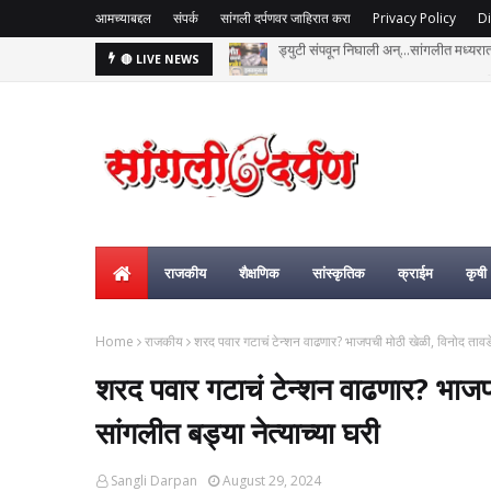
आमच्याबद्दल
संपर्क
सांगली दर्पणवर जाहिरात करा
Privacy Policy
Di
हसतमुख तरुण काळाच्या पडद्याआड: अक्षय विष्
🔴 LIVE NEWS
राजकीय
शैक्षणिक
सांस्कृतिक
क्राईम
कृषी
Home
राजकीय
शरद पवार गटाचं टेन्शन वाढणार? भाजपची मोठी खेळी, विनोद तावडे 
शरद पवार गटाचं टेन्शन वाढणार? भाजप
सांगलीत बड्या नेत्याच्या घरी
Sangli Darpan
August 29, 2024