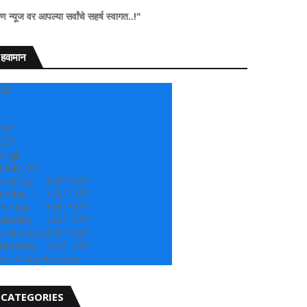
 सर्वांचे सहर्ष स्वागत..!"
हवामान
28
29°
23°
angli
riday, 07
aturday
+
29°
+
22°
unday
+
30°
+
22°
onday
+
29°
+
21°
uesday
+
29°
+
22°
ednesday
+
29°
+
22°
hursday
+
29°
+
22°
ee 7-Day Forecast
CATEGORIES