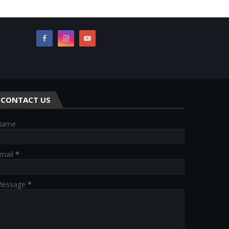
CONTACT US
Name
mail
*
essage
*