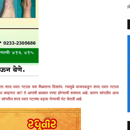
" सांगली दर्पण न्यूज वर आपल्या
+
°
C
+
+
S
F
S
S
्यात शरद पवार गटाला यश मिळताना दिसतंय. त्यामुळे भाजपकडून शरद पवार गटाला
M
ा काढणार का? ते आगामी काळात स्पष्ट होण्याची शक्यता आहे. कारण सांगलीत आज
T
W
ी सांगतील शरद पवार गटाच्या बड्या नेत्याची भेट घेतली आहे.
T
S