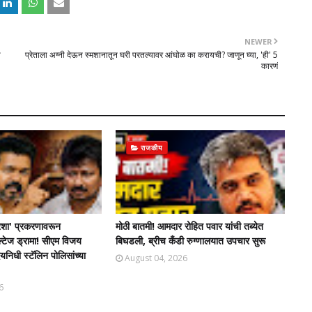
NEWER
ा
प्रेताला अग्नी देऊन स्मशानातून घरी परतल्यावर आंघोळ का करायची? जाणून घ्या, 'ही' 5
कारणं
राजकीय
शा' प्रकरणावरून
मोठी बातमी! आमदार रोहित पवार यांची तब्येत
ल्टेज ड्रामा! सीएम विजय
बिघडली, ब्रीच कँडी रुग्णालयात उपचार सुरू
िधी स्टॅलिन पोलिसांच्या
August 04, 2026
6