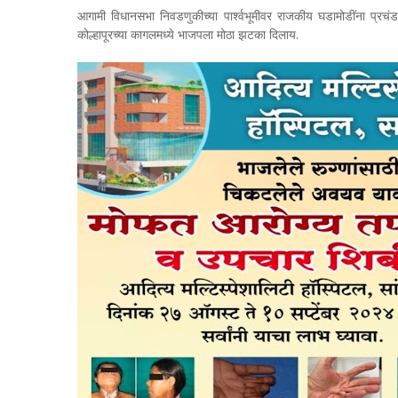
आगामी विधानसभा निवडणुकीच्या पार्श्वभूमीवर राजकीय घडामोडींना प्रचंड 
कोल्हापूरच्या कागलमध्ये भाजपला मोठा झटका दिलाय.