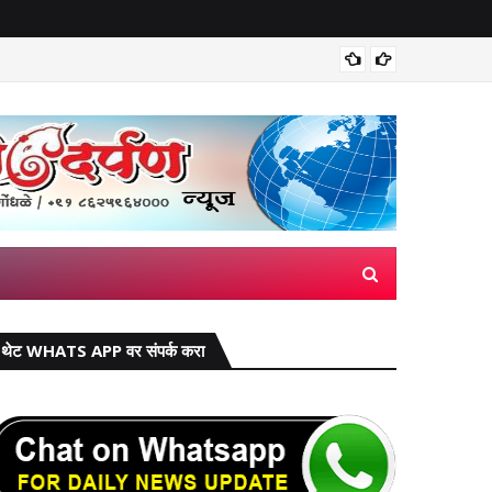
मिरज पंच
थेट WHATS APP वर संपर्क करा