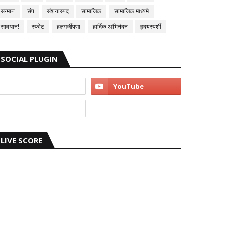
सन्मान
संप
संशयास्पद
सामाजिक
सामाजिक माध्यमे
सावधान!
स्फोट
हलगर्जीपणा
हार्दिक अभिनंदन
हृदयस्पर्शी
SOCIAL PLUGIN
LIVE SCORE