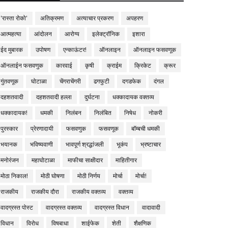
'रास्ता रोको'
अतिक्रमण
अत्याचार प्रकरण
अपहरण
आत्महत्या
आंदोलन
आरोग्य
इलेक्ट्रॉनिक
इशारा
ईद मुबारक
उपोषण
एन्काऊंटर!
ऑनलाइन
ऑनलाइन फसवणूक
ऑनलाईन फसवणुक
कारवाई
कृषी
क्राईम
क्रिकेट
क्रूर
गुंतवणूक
घोटाळा
चेंगराचेंगरी
ढगफुटी
दगडफेक
दंगल
दहशतवादी
दहशतवादी हल्ला
दुर्घटना
धक्कादायक वक्तव्य
धक्कादायक!
धमकी
निलंबन
निलंबित
निषेध
नोकरी
पुरस्कार
प्रेरणादायी
फसवणुक
फसवणूक
बॉम्बची धमकी
भयानक
भविष्यवाणी
भावपूर्ण श्रद्धांजली
भूकंप
भ्रष्टाचार
मनोरंजन
महाघोटाळा
माफीचा साक्षीदार
माहितीगार
मोठा निकाल!
मोठी घोषणा
मोठी निर्णय
मोर्चा
मोर्चा!
राजकीय
राजकीय दौरा
राजकीय वक्तव्य
वक्तव्य
वादग्रस्त पोस्ट
वादग्रस्त वक्तव्य
वादग्रस्त विधान
वादावादी
विधान
विरोध
विषबाधा
शाईफेक
शेती
शैक्षणिक