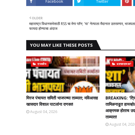
Facebook
Twitter
OLDER
महाराष्ट्र विधानसभेसाठी RSS चा मेगा प्लॅन; 'या' नेत्याला मैदानात उतरवणार, भाजपल
फायदा होण्याचा अंदाज
YOU MAY LIKE THESE POSTS
राजकीय
धक्कादायक!
मिरज पंचायत समिती भाजपच्या ताब्यात; मविआसह
BREAKING: 'त्रि
खासदार विशाल पाटलांना दणका!
तामिळनाडूत हायव्हो
आक्रमक होताच उदयन
August 04, 2026
ताब्यात!
August 04, 202