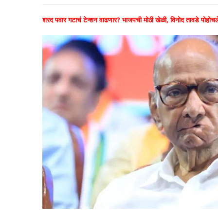
शरद पवार गटाचं टेन्शन वाढणार? भाजपची मोठी खेळी, विनोद तावडे पोहोचले 