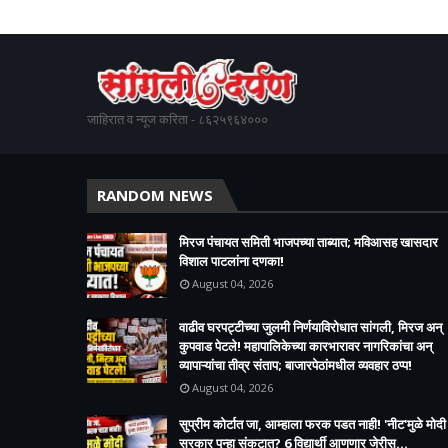
जाहिरात व न्यूज करिता - ८६२५९६४०००
RANDOM NEWS
मिरज पंचायत समिती भाजपच्या ताब्यात; मविआसह खासदार
विशाल पाटलांना दणका!
August 04, 2026
वाढीव घरपट्टीच्या जुलमी निर्णयाविरोधात सांगली, मिरज अन्
कुपवाड पेटले! महापालिकेच्या कारभारावर नागरिकांचा अन्
व्यापाऱ्यांचा तीव्र संताप; बाजारपेठांमधील व्यवहार ठप्प!​
August 04, 2026
सुप्रीम कोर्टात जा, आम्हाला फरक पडत नाही! 'नीट'मुळे मोदी
सरकार पुन्हा संकटात? 6 विद्यार्थी आणणार जेरीस...