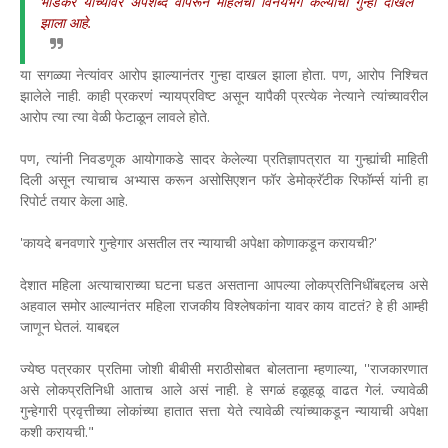
भोंडेकर यांच्यावर अपशब्द वापरून महिलेचा विनयभंग केल्याचा गुन्हा दाखल
झाला आहे.
या सगळ्या नेत्यांवर आरोप झाल्यानंतर गुन्हा दाखल झाला होता. पण, आरोप निश्चित
झालेले नाही. काही प्रकरणं न्यायप्रविष्ट असून यापैकी प्रत्येक नेत्याने त्यांच्यावरील
आरोप त्या त्या वेळी फेटाळून लावले होते.
पण, त्यांनी निवडणूक आयोगाकडे सादर केलेल्या प्रतिज्ञापत्रात या गुन्ह्यांची माहिती
दिली असून त्याचाच अभ्यास करून असोसिएशन फॉर डेमोक्रॅटीक रिफॉर्म्स यांनी हा
रिपोर्ट तयार केला आहे.
'कायदे बनवणारे गुन्हेगार असतील तर न्यायाची अपेक्षा कोणाकडून करायची?'
देशात महिला अत्याचाराच्या घटना घडत असताना आपल्या लोकप्रतिनिधींबद्दलच असे
अहवाल समोर आल्यानंतर महिला राजकीय विश्लेषकांना यावर काय वाटतं? हे ही आम्ही
जाणून घेतलं. याबद्दल
ज्येष्ठ पत्रकार प्रतिमा जोशी बीबीसी मराठीसोबत बोलताना म्हणाल्या, ''राजकारणात
असे लोकप्रतिनिधी आताच आले असं नाही. हे सगळं हळूहळू वाढत गेलं. ज्यावेळी
गुन्हेगारी प्रवृत्तीच्या लोकांच्या हातात सत्ता येते त्यावेळी त्यांच्याकडून न्यायाची अपेक्षा
कशी करायची."