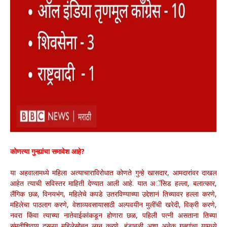
कोणत्या गुन्ह्यांचा समावेश आहे?
या अहवालामध्ये महिला अत्याचाराविरोधात कोणते गुन्हे खासदार, आमदारांवर दाखल
आहेत त्याची सविस्तर माहिती देण्यात आली आहे. यात अॅसिड हल्ला, बलात्कार,
लैंगिक छळ, विनयभंग, महिलेचे कपडे उतरविण्याच्या उद्देशानं तिच्यावर हल्ला करणे,
महिलेचा पाठलाग करणे, वेशाव्यवसायासाठी अल्पवयीन मुलींची खरेदी, विक्री करणे,
नवरा किंवा त्याच्या नातेवाईकांकडून होणारा छळ, पहिली पत्नी असताना तिच्या
संमतीशिवाय दुसऱ्या महिलेसोबत लग्न करणे, हुंडाबळी अशा अनेक गुन्ह्यांचा यामध्ये