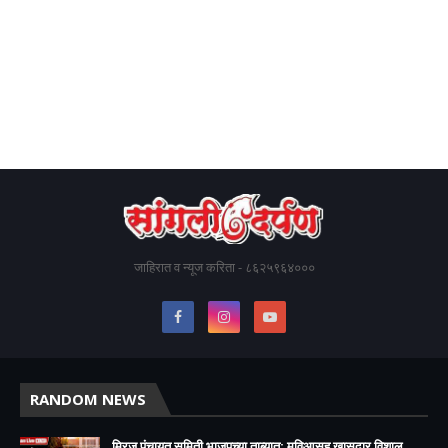
जाहिरात व न्यूज करिता - ८६२५९६४०००
RANDOM NEWS
मिरज पंचायत समिती भाजपच्या ताब्यात; मविआसह खासदार विशाल