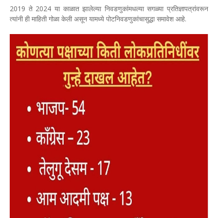
2019 ते 2024 या काळात झालेल्या निवडणुकांमधल्या सगळ्या प्रतिज्ञापत्रांवरून
त्यांनी ही माहिती गोळा केली असून यामध्ये पोटनिवडणुकांचासुद्धा समावेश आहे.