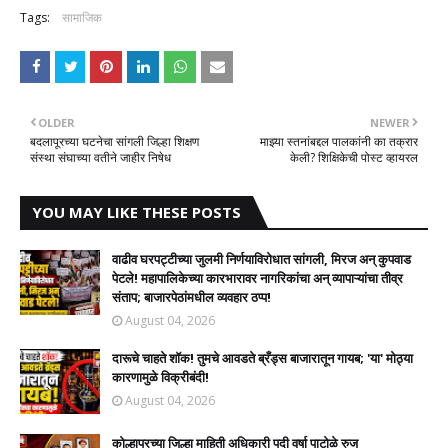
Tags:
सामाजिक
OLDER
NEWER
बदलापूरच्या घटनेचा सांगली जिल्हा शिक्षण
माझ्या स्तनांबद्दल पालकांनी का तक्रार
संस्था संघाच्या वतीने जाहीर निषेध
केली? शिक्षिकेची पोस्ट व्हायरल
YOU MAY LIKE THESE POSTS
वाढीव घरपट्टीच्या जुलमी निर्णयाविरोधात सांगली, मिरज अन् कुपवाड
पेटले! महापालिकेच्या कारभारावर नागरिकांचा अन् व्यापाऱ्यांचा तीव्र
संताप; बाजारपेठांमधील व्यवहार ठप्प!​
August 04, 2026
दारूचे चाहते शॉक! तुमचे आवडते ब्रँड्स बाजारातून गायब; 'या' मोठ्या
कारणामुळे विक्रीबंदी!
August 04, 2026
कोल्हापूरच्या जिल्हा माहिती अधिकारी पदी वर्षा पाटोळे रुजू