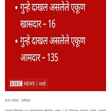
BBCस्रोत : एडीआर
यामध्ये विद्यमान 16 खासदारांचा समावेश असून 135 विद्यमान आमदार आहेत. यामध्ये