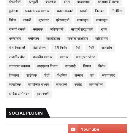
चेंगराचेंगरी
ढगफुटी
दगडफेक
दंगल
दहशतवादी
दहशतवादी हल्ला
दुर्घटना
धक्कादायक वक्तव्य
धक्कादायक!
धमकी
निलंबन
निलंबित
निषेध
नोकरी
पुरस्कार
प्रेरणादायी
फसवणुक
फसवणूक
बॉम्बची धमकी
भयानक
भविष्यवाणी
भावपूर्ण श्रद्धांजली
भूकंप
भ्रष्टाचार
मनोरंजन
महाघोटाळा
माफीचा साक्षीदार
माहितीगार
मोठा निकाल!
मोठी घोषणा
मोठी निर्णय
मोर्चा
मोर्चा!
राजकीय
राजकीय दौरा
राजकीय वक्तव्य
वक्तव्य
वादग्रस्त पोस्ट
वादग्रस्त वक्तव्य
वादग्रस्त विधान
वादावादी
विधान
विरोध
विषबाधा
शाईफेक
शेती
शैक्षणिक
सन्मान
संप
संशयास्पद
सामाजिक
सामाजिक माध्यमे
सावधान!
स्फोट
हलगर्जीपणा
हार्दिक अभिनंदन
हृदयस्पर्शी
SOCIAL PLUGIN