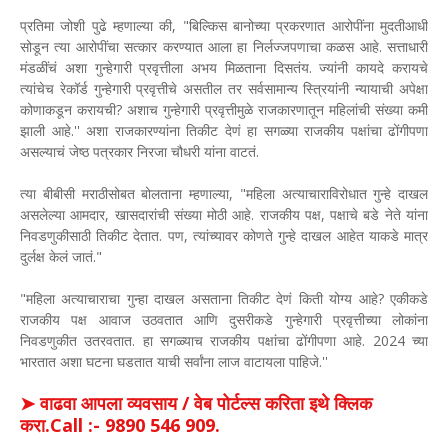
प्रतिमा जोशी पुढे म्हणाल्या की, "बिल्किस बानोच्या प्रकरणात आरोपींना मुदतीआधी
सोडून त्या आरोपींचा सत्कार करण्यात आला हा निर्लज्जपणाचा कळस आहे. सत्ताधारी
मंडळींचं अशा गुन्हेगारी प्रवृत्तीला अभय मिळताना दिसतंय. ज्यांनी कायदे करायचे
त्यांचेच रेकॉर्ड गुन्हेगारी प्रवृत्तीचे असतील तर सर्वसामान्य स्त्रियांनी न्यायाची अपेक्षा
कोणाकडून करायची? अशाच गुन्हेगारी प्रवृत्तीमुळे राजकारणातून महिलांची संख्या कमी
झाली आहे.'' अशा राजकारण्यांना तिकीट देणं हा सगळ्या राजकीय पक्षांचा ढोंगीपणा
असल्याचं जेष्ठ पत्रकार निरजा चौधरी यांना वाटतं.
त्या बीबीसी मराठीसोबत बोलताना म्हणाल्या, "महिला अत्याचाराविरोधात गुन्हे दाखल
असलेल्या आमदार, खासदारांची संख्या मोठी आहे. राजकीय पक्ष, पक्षाचे बडे नेते यांना
निवडणुकीसाठी तिकीट देतात. पण, त्यांच्यावर कोणते गुन्हे दाखल आहेत याकडे मात्र
दुर्लक्ष केलं जातं."
"महिला अत्याचाराचा गुन्हा दाखल असताना तिकीट देणं किती योग्य आहे? एकीकडे
राजकीय पक्ष आवाज उठवतात आणि दुसरीकडे गुन्हेगारी प्रवृत्तीच्या लोकांना
निवडणुकीत उतरवतात. हा सगळ्याच राजकीय पक्षांचा ढोंगीपणा आहे. 2024 च्या
भारतात अशा घटना घडतात याची सर्वांना लाज वाटायला पाहिजे.''
➤ वाढवा आपला व्यवसाय / वेब पोर्टल्स करिता इथे क्लिक
करा.Call :- 9890 546 909.