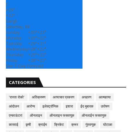
C
+
29°
+
22°
Sangli
Saturday, 08
Sunday
+
30°
+
23°
Monday
+
29°
+
22°
Tuesday
+
29°
+
21°
Wednesday
+
28°
+
22°
Thursday
+
29°
+
22°
Friday
+
28°
+
22°
See 7-Day Forecast
CATEGORIES
'रास्ता रोको'
अतिक्रमण
अत्याचार प्रकरण
अपहरण
आत्महत्या
आंदोलन
आरोग्य
इलेक्ट्रॉनिक
इशारा
ईद मुबारक
उपोषण
एन्काऊंटर!
ऑनलाइन
ऑनलाइन फसवणूक
ऑनलाईन फसवणुक
कारवाई
कृषी
क्राईम
क्रिकेट
क्रूर
गुंतवणूक
घोटाळा