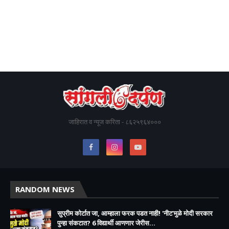
जाहिरात व न्यूज करिता - ८६२५९६४०००
RANDOM NEWS
सुप्रीम कोर्टात जा, आम्हाला फरक पडत नाही! 'नीट'मुळे मोदी सरकार
पुन्हा संकटात? 6 विद्यार्थी आणणार जेरीस...