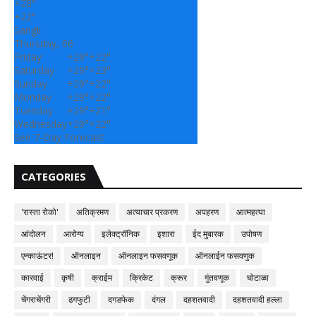
+
28°
+
22°
Sangli
Thursday, 06
Friday
+
29°
+
22°
Saturday
+
29°
+
23°
Sunday
+
29°
+
22°
Monday
+
29°
+
22°
Tuesday
+
29°
+
21°
Wednesday
+
29°
+
22°
See 7-Day Forecast
CATEGORIES
'रास्ता रोको'
अतिक्रमण
अत्याचार प्रकरण
अपहरण
आत्महत्या
आंदोलन
आरोग्य
इलेक्ट्रॉनिक
इशारा
ईद मुबारक
उपोषण
एन्काऊंटर!
ऑनलाइन
ऑनलाइन फसवणूक
ऑनलाईन फसवणुक
कारवाई
कृषी
क्राईम
क्रिकेट
क्रूर
गुंतवणूक
घोटाळा
चेंगराचेंगरी
ढगफुटी
दगडफेक
दंगल
दहशतवादी
दहशतवादी हल्ला