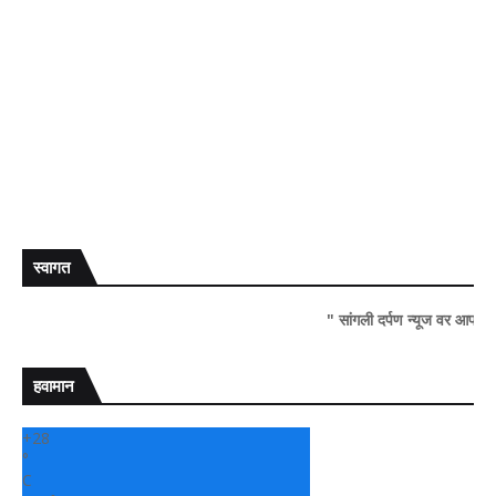
स्वागत
" सांगली दर्पण न्यूज वर आपल्या सर्वांचे 
हवामान
+
28
°
C