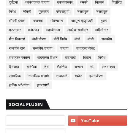
दुर्घटना
धक्कादायक वक्तव्य
धक्कादायक!
धमकी
निलंबन
निलंबित
निषेध
नोकरी
पुरस्कार
प्रेरणादायी
फसवणुक
फसवणूक
बॉम्बची धमकी
भयानक
भविष्यवाणी
भावपूर्ण श्रद्धांजली
भूकंप
भ्रष्टाचार
मनोरंजन
महाघोटाळा
माफीचा साक्षीदार
माहितीगार
मोठा निकाल!
मोठी घोषणा
मोठी निर्णय
मोर्चा
मोर्चा!
राजकीय
राजकीय दौरा
राजकीय वक्तव्य
वक्तव्य
वादग्रस्त पोस्ट
वादग्रस्त वक्तव्य
वादग्रस्त विधान
वादावादी
विधान
विरोध
विषबाधा
शाईफेक
शेती
शैक्षणिक
सन्मान
संप
संशयास्पद
सामाजिक
सामाजिक माध्यमे
सावधान!
स्फोट
हलगर्जीपणा
हार्दिक अभिनंदन
हृदयस्पर्शी
SOCIAL PLUGIN