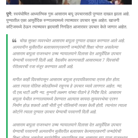
पुणे:
स्वयंघोषित आध्यात्मिक गुरू आसाराम बापू उपचारसाठी पुण्यात दाखल झाला आहे.
पुण्यातील एका आयुर्वेदिक रुग्णालयामध्ये त्याच्यावर उपचार सुरू आहेत. खाजगी
कॉटेजमध्ये ठेऊन त्याच्यावर हृदयाशी निगडित आजारावर उपचार केले जाणार आहेत.
चोख सुरक्षा व्यवस्थेत आसाराम बापूला पुण्यात दाखल करण्यात आले आहे.
अल्पवयीन मुलीवरील बलात्कारप्रकरणी जन्मठेपेची शिक्षा भोगत असलेल्या
आसाराम बापूला राजस्थान उच्च न्यायालयाने दिलासा देत आयुर्वेदिक उपचार
घेण्याची परवानगी दिली आहे. वैद्यकीय कारणासाठी आसारामला 7 दिवसांची
पॅरोलवरची रजा मंजूर करण्यात आली आहे.
मागील काही दिवसांपासून आसाराम बापूला ह्रदयविकाराचा त्रास होत होता.
आता त्याला पोलिस कोठडीमध्ये राहूनच हे उपचार घ्यावे लागणार आहेत. न्या.
पी.एस.भाटी आणि न्या. मुन्नारी लक्ष्मण यांच्या पीठाने हे निर्देश दिले. आसाराम
बापूला येथील रुग्णालयामध्ये ठेवण्यात आल्यास कायदा-सुव्यवस्थेचा प्रश्न
निर्माण होऊ शकतो अशी भीती पुणे पोलिसांनी व्यक्त केली होती. त्यानंतर त्याला
कोर्टाने त्याला पुण्यात उपचार घेण्याची परवानगी दिली आहे.
आसाराम बापूला राजस्थान उच्च न्यायालयाने दिलासा देत आयुर्वेदिक उपचार
घेण्याची परवानगी अल्पवयीन मुलीवरील बलात्कार केल्याप्रकरणी जन्मठेपेची
शिक्षा भोगत असलेला स्वयंघोषित आध्यात्मिक गुरू आसाराम बापू याला राजस्थान