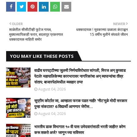
OLDER
NEWER
शाळेतील सीसीटीव्ही फूटेज गायब,
धक्कादायक ! युवकाच्या छळाला कंटाळून
मुख्याध्यापिकाही फरार, बदलापूर प्रकरणात
15 वर्षीय मुलीने संपवले जीवन
धक्कादायक माहिती समोर
YOU MAY LIKE THESE POSTS
वाढीव घरपट्टीच्या जुलमी निर्णयाविरोधात सांगली, मिरज अन् कुपवाड
पेटले! महापालिकेच्या कारभारावर नागरिकांचा अन् व्यापाऱ्यांचा तीव्र
संताप; बाजारपेठांमधील व्यवहार ठप्प!​
August 04, 2026
सुप्रीम कोर्टात जा, आम्हाला फरक पडत नाही! 'नीट'मुळे मोदी सरकार
पुन्हा संकटात? 6 विद्यार्थी आणणार जेरीस...
August 04, 2026
भारतीय डाक विभागात १० वी पास उमेदवारांसाठी भरती जाहीर! कोण
करू शकते अर्ज? जाणून घ्या सविस्तर