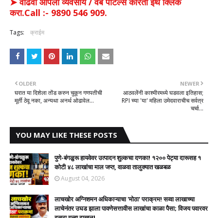
➤ वाढवा आपला व्यवसाय / वेब पोर्टल्स करिता इथे क्लिक
करा.Call :- 9890 546 909.
Tags:
क्राईम
OLDER
NEWER
घरात या दिशेला तोंड करुन चुकून गणपतीची
आठवलेंनी काश्मीरमध्ये घडवला इतिहास;
मूर्ती ठेवू नका, अन्यथा अनर्थ ओढावेल...
RPI च्या 'या' महिला उमेदवाराचीच सर्वत्र
चर्चा...
YOU MAY LIKE THESE POSTS
पुणे-बंगळुरू हायवेवर उत्पादन शुल्कचा दणका! १२०० पेट्या दारूसह १
कोटी ४८ लाखांचा माल जप्त, वाळवा तालुक्यात खळबळ
August 04, 2026
लाचखोर अग्निशमन अधिकाऱ्याचा 'मोठा' पराक्रम! सव्वा लाखाच्या
लाचेनंतर उघड झाला पावणेसत्तावीस लाखांचा काळा पैसा; विजय पवारवर
दुसरा गुन्हा दाखल!​