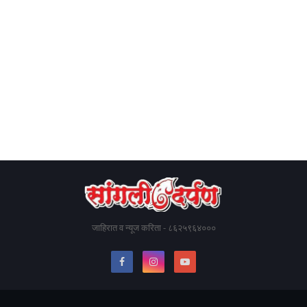
जाहिरात व न्यूज करिता - ८६२५९६४०००