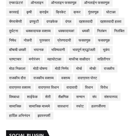
एन्काऊंटर!
ऑनलाइन
ऑनलाइन फसवणूक
ऑनलाईन फसवणुक
कारवाई
कृषी
क्राईम
क्रिकेट
क्रूर
गुंतवणूक
घोटाळा
चेंगराचेंगरी
ढगफुटी
दगडफेक
दंगल
दहशतवादी
दहशतवादी हल्ला
दुर्घटना
धक्कादायक वक्तव्य
धक्कादायक!
धमकी
निलंबन
निलंबित
निषेध
नोकरी
पुरस्कार
प्रेरणादायी
फसवणुक
फसवणूक
बॉम्बची धमकी
भयानक
भविष्यवाणी
भावपूर्ण श्रद्धांजली
भूकंप
भ्रष्टाचार
मनोरंजन
महाघोटाळा
माफीचा साक्षीदार
माहितीगार
मोठा निकाल!
मोठी घोषणा
मोठी निर्णय
मोर्चा
मोर्चा!
राजकीय
राजकीय दौरा
राजकीय वक्तव्य
वक्तव्य
वादग्रस्त पोस्ट
वादग्रस्त वक्तव्य
वादग्रस्त विधान
वादावादी
विधान
विरोध
विषबाधा
शाईफेक
शेती
शैक्षणिक
सन्मान
संप
संशयास्पद
सामाजिक
सामाजिक माध्यमे
सावधान!
स्फोट
हलगर्जीपणा
हार्दिक अभिनंदन
हृदयस्पर्शी
SOCIAL PLUGIN