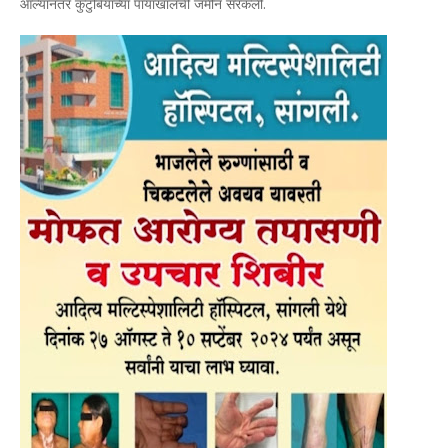
आल्यानंतर कुटुंबियांच्या पायाखालची जमीन सरकली.