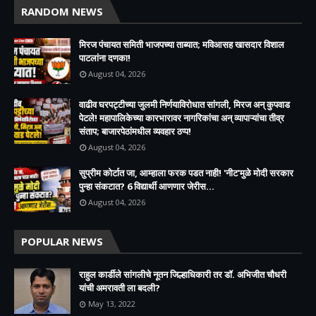
RANDOM NEWS
मिरज पंचायत समिती भाजपच्या ताब्यात; मविआसह खासदार विशाल
पाटलांना दणका!
August 04, 2026
वाढीव घरपट्टीच्या जुलमी निर्णयाविरोधात सांगली, मिरज अन् कुपवाड
पेटले! महापालिकेच्या कारभारावर नागरिकांचा अन् व्यापाऱ्यांचा तीव्र
संताप; बाजारपेठांमधील व्यवहार ठप्प!​
August 04, 2026
सुप्रीम कोर्टात जा, आम्हाला फरक पडत नाही! 'नीट'मुळे मोदी सरकार
पुन्हा संकटात? 6 विद्यार्थी आणणार जेरीस...
August 04, 2026
POPULAR NEWS
राहुल कार्डीले सांगलीचे नूतन जिल्हाधिकारी तर डॉ. अभिजीत चौधरी
यांची अमरावती ला बदली?
May 13, 2022