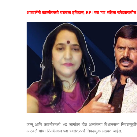
आठवलेंनी काश्मीरमध्ये घडवला इतिहास; RPI च्या 'या' महिला उमेदवाराचीच सर
जम्मू आणि काश्मीरमध्ये 90 जागांवर होत असलेल्या विधानसभा निवडणुकीच
आठवले यांचा रिपब्लिकन पक्ष स्वतंत्रपणे निवडणूक लढवत आहेत.