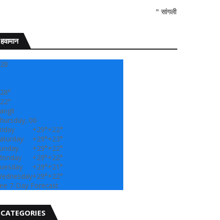
" सांगली दर्पण न्यूज वर आपल्या सर्वांचे सहर
हवामान
28
28°
22°
angli
hursday, 06
riday
+
29°
+
22°
aturday
+
29°
+
23°
unday
+
29°
+
22°
onday
+
29°
+
22°
uesday
+
29°
+
21°
ednesday
+
29°
+
22°
ee 7-Day Forecast
CATEGORIES