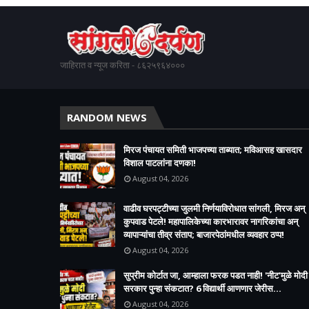
जाहिरात व न्यूज करिता - ८६२५९६४०००
RANDOM NEWS
मिरज पंचायत समिती भाजपच्या ताब्यात; मविआसह खासदार
विशाल पाटलांना दणका!
August 04, 2026
वाढीव घरपट्टीच्या जुलमी निर्णयाविरोधात सांगली, मिरज अन्
कुपवाड पेटले! महापालिकेच्या कारभारावर नागरिकांचा अन्
व्यापाऱ्यांचा तीव्र संताप; बाजारपेठांमधील व्यवहार ठप्प!​
August 04, 2026
सुप्रीम कोर्टात जा, आम्हाला फरक पडत नाही! 'नीट'मुळे मोदी
सरकार पुन्हा संकटात? 6 विद्यार्थी आणणार जेरीस...
August 04, 2026