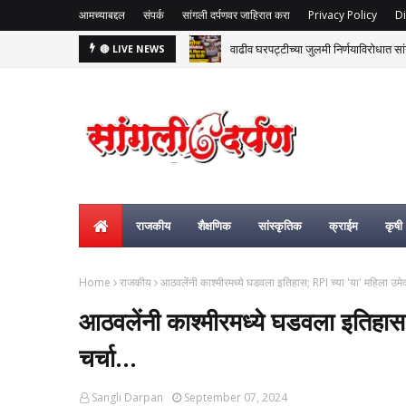
आमच्याबद्दल
संपर्क
सांगली दर्पणवर जाहिरात करा
Privacy Policy
Di
वाढीव घरपट्टीच्या जुलमी निर्णयाविरोधात सां
🔴 LIVE NEWS
राजकीय
शैक्षणिक
सांस्कृतिक
क्राईम
कृषी
Home
राजकीय
आठवलेंनी काश्मीरमध्ये घडवला इतिहास; RPI च्या 'या' महिला उमेदवा
आठवलेंनी काश्मीरमध्ये घडवला इतिहास;
चर्चा...
Sangli Darpan
September 07, 2024