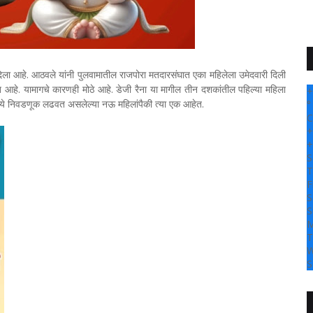
िला आहे. आठवले यांनी पुलवामातील राजपोरा मतदारसंघात एका महिलेला उमेदवारी दिली
 होत आहे. यामागचे कारणही मोठे आहे. डेजी रैना या मागील तीन दशकांतील पहिल्या महिला
+
मध्ये निवडणूक लढवत असलेल्या नऊ महिलांपैकी त्या एक आहेत.
°
C
+
+
S
T
F
S
S
M
T
W
S