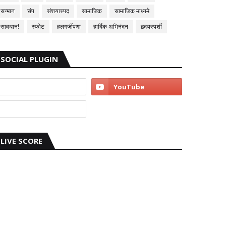
सन्मान
संप
संशयास्पद
सामाजिक
सामाजिक माध्यमे
सावधान!
स्फोट
हलगर्जीपणा
हार्दिक अभिनंदन
हृदयस्पर्शी
SOCIAL PLUGIN
LIVE SCORE