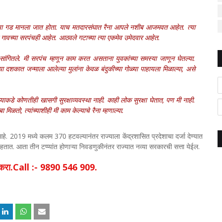
नेचा गड मानला जात होता. याच मतदारसंघात रैना आपले नशीब आजमवत आहेत. त्या
ावच्या सरपंचही आहेत. आठवले गटाच्या त्या एकमेव उमेदवार आहेत.
ंगितले. मी सरपंच म्हणून काम करत असताना युवकांच्या समस्या जाणून घेतल्या.
शकात जन्माला आलेल्या मुलांना केवळ बंदुकीच्या गोळ्या पाहायला मिळाल्या, असे
झ्याकडे कोणतीही खासगी सुरक्षाव्यवस्था नाही. काही लोक सुरक्षा घेतात, पण मी नाही.
 मिळतो, त्यांच्याशीही मी काम केल्याचे रैना म्हणाल्या.
आहे. 2019 मध्ये कलम 370 हटवल्यानंतर राज्याला केंद्रशासित प्रदेशाचा दर्जा देण्यात
ात. आता तीन टप्प्यांत होणाऱ्या निवडणुकीनंतर राज्यात नव्या सरकारची सत्ता येईल.
िक करा.Call :- 9890 546 909.