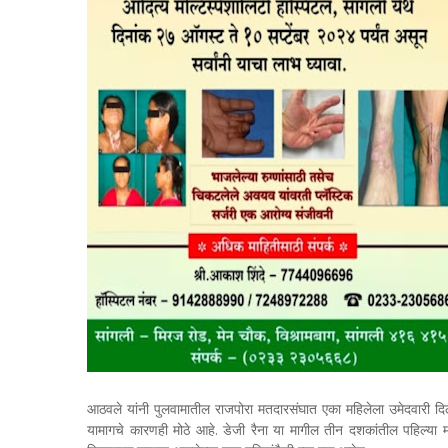
आठवले यांनी पुलवामातील राजपोरा मतदारसंघात एका महिलेला उमेदवारी दिली 
यामागचे कारणही मोठे आहे. डेजी रैना या मागील तीन दशकांतील पहिल्या मह