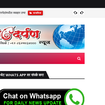
पेठांमधील व्यवहार ठप्प!​
सुप्रीम 
सामाजिक
थेट WHATS APP वर संपर्क करा