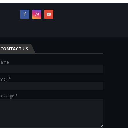
CONTACT US
Name
mail
*
essage
*