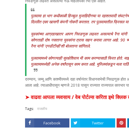
निवडणूक लढवत असलेल्या नऊ महिलांपैकी त्या एक आहेत.
पुलवामा हा भाग कधीकाळी हिज्बुल मुजाहिदीनचा या दहशतवादी संघट
दिल्लीत एका खासगी कंपनी नोकरी करतात. तर पुलवामातील फ्रिसल या ग
युवकांच्या आग्रहाखातर आपण निवडणूक लढवत असल्याचे रैना यांनी सा
कोणताही दोष नसताना युवकांना त्रास सहन करावा लागत आहे. 90 च्या द
रैना यांनी 'एनडीटीव्ही'शी बोलताना सांगितले.
पुलवामामध्ये कोणत्याही सुरक्षेशिवाय मी काम करण्यासाठी फिरत होते. मा
पुलवामामध्येही अनेक वर्षांपासून काम करत आहे. मुस्लिमांकडून मला पाठिंबा
दरम्यान, जम्मू आणि काश्मीरमध्ये दहा वर्षानंतर विधानसभेची निवढणूक होत 
आला आहे. त्याआधीपासून म्हणजे 2018 पासून राज्यात राज्यपाल कारभार पाहत
➤ वाढवा आपला व्यवसाय / वेब पोर्टल्स करिता इथे क्ल
Tags:
राजकीय
Facebook
Twitter