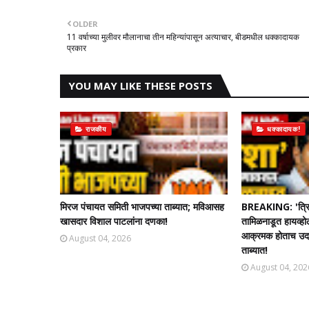
OLDER
11 वर्षाच्या मुलीवर मौलानाचा तीन महिन्यांपासून अत्याचार, बीडमधील धक्कादायक
प्रकार
YOU MAY LIKE THESE POSTS
राजकीय
धक्कादायक!
मिरज पंचायत समिती भाजपच्या ताब्यात; मविआसह
BREAKING: 'त्रि
खासदार विशाल पाटलांना दणका!
तामिळनाडूत हायव्हो
आक्रमक होताच उदयन
August 04, 2026
ताब्यात!
August 04, 202