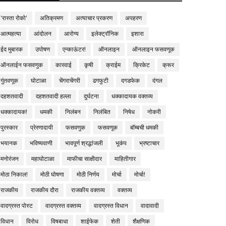
'रास्ता रोको'
अतिक्रमण
अत्याचार प्रकरण
अपहरण
आत्महत्या
आंदोलन
आरोग्य
इलेक्ट्रॉनिक
इशारा
ईद मुबारक
उपोषण
एन्काऊंटर!
ऑनलाइन
ऑनलाइन फसवणूक
ऑनलाईन फसवणुक
कारवाई
कृषी
क्राईम
क्रिकेट
क्रूर
गुंतवणूक
घोटाळा
चेंगराचेंगरी
ढगफुटी
दगडफेक
दंगल
दहशतवादी
दहशतवादी हल्ला
दुर्घटना
धक्कादायक वक्तव्य
धक्कादायक!
धमकी
निलंबन
निलंबित
निषेध
नोकरी
पुरस्कार
प्रेरणादायी
फसवणुक
फसवणूक
बॉम्बची धमकी
भयानक
भविष्यवाणी
भावपूर्ण श्रद्धांजली
भूकंप
भ्रष्टाचार
मनोरंजन
महाघोटाळा
माफीचा साक्षीदार
माहितीगार
मोठा निकाल!
मोठी घोषणा
मोठी निर्णय
मोर्चा
मोर्चा!
राजकीय
राजकीय दौरा
राजकीय वक्तव्य
वक्तव्य
वादग्रस्त पोस्ट
वादग्रस्त वक्तव्य
वादग्रस्त विधान
वादावादी
विधान
विरोध
विषबाधा
शाईफेक
शेती
शैक्षणिक