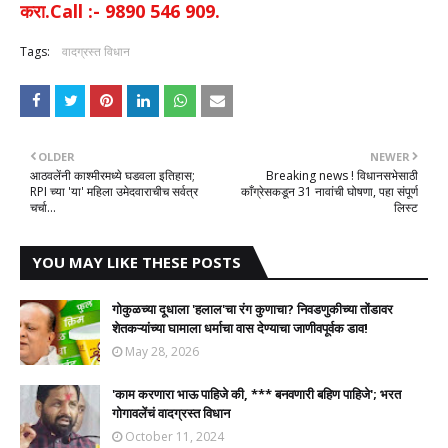
करा.Call :- 9890 546 909.
Tags:
वादग्रस्त विधान
OLDER
NEWER
आठवलेंनी काश्मीरमध्ये घडवला इतिहास;
Breaking news ! विधानसभेसाठी
RPI च्या 'या' महिला उमेदवाराचीच सर्वत्र
काँग्रेसकडून 31 नावांची घोषणा, पहा संपूर्ण
चर्चा...
लिस्ट
YOU MAY LIKE THESE POSTS
गोकुळच्या दूधाला 'हलाल'चा रंग कुणाचा? निवडणुकीच्या तोंडावर
शेतकऱ्यांच्या घामाला धर्माचा वास देण्याचा जाणीवपूर्वक डाव!
May 28, 2026
'काम करणारा भाऊ पाहिजे की, *** बनवणारी बहिण पाहिजे'; भरत
गोगावलेंचं वादग्रस्त विधान
October 11, 2024