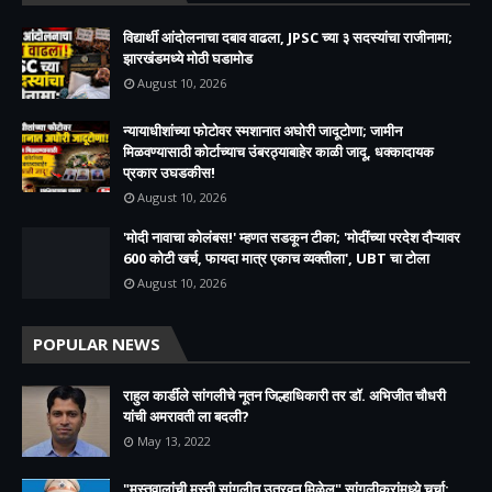
विद्यार्थी आंदोलनाचा दबाव वाढला, JPSC च्या ३ सदस्यांचा राजीनामा;
झारखंडमध्ये मोठी घडामोड
August 10, 2026
न्यायाधीशांच्या फोटोवर स्मशानात अघोरी जादूटोणा; जामीन
मिळवण्यासाठी कोर्टाच्याच उंबरठ्याबाहेर काळी जादू, धक्कादायक
प्रकार उघडकीस!
August 10, 2026
'मोदी नावाचा कोलंबस!' म्हणत सडकून टीका; 'मोदींच्या परदेश दौऱ्यावर
600 कोटी खर्च, फायदा मात्र एकाच व्यक्तीला', UBT चा टोला
August 10, 2026
POPULAR NEWS
राहुल कार्डीले सांगलीचे नूतन जिल्हाधिकारी तर डॉ. अभिजीत चौधरी
यांची अमरावती ला बदली?
May 13, 2022
"मस्तवालांची मस्ती सांगलीत उतरवून मिळेल" सांगलीकरांमध्ये चर्चा;