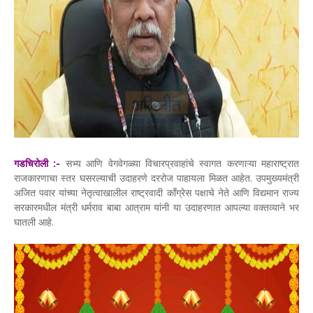
गडचिरोली :-
सभ्य आणि वेगवेगळ्या विचारप्रवाहांचे स्वागत करणाऱ्या महाराष्ट्रात
राजकारणाचा स्तर घसरल्याची उदाहरणे दररोज पाहायला मिळत आहेत. उपमुख्यमंत्री
अजित पवार यांच्या नेतृत्वाखालील राष्ट्रवादी काँग्रेस पक्षाचे नेते आणि विद्यमान राज्य
सरकारमधील मंत्री धर्मराव बाबा आत्राम यांनी या उदाहरणात आपल्या वक्तव्याने भर
घातली आहे.