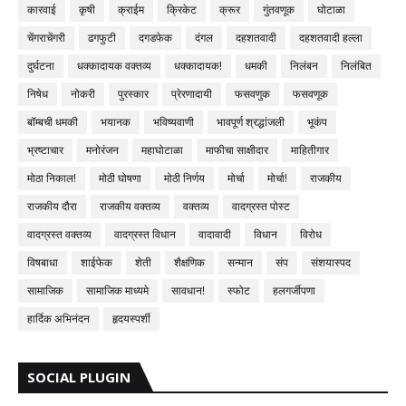
कारवाई
कृषी
क्राईम
क्रिकेट
क्रूर
गुंतवणूक
घोटाळा
चेंगराचेंगरी
ढगफुटी
दगडफेक
दंगल
दहशतवादी
दहशतवादी हल्ला
दुर्घटना
धक्कादायक वक्तव्य
धक्कादायक!
धमकी
निलंबन
निलंबित
निषेध
नोकरी
पुरस्कार
प्रेरणादायी
फसवणुक
फसवणूक
बॉम्बची धमकी
भयानक
भविष्यवाणी
भावपूर्ण श्रद्धांजली
भूकंप
भ्रष्टाचार
मनोरंजन
महाघोटाळा
माफीचा साक्षीदार
माहितीगार
मोठा निकाल!
मोठी घोषणा
मोठी निर्णय
मोर्चा
मोर्चा!
राजकीय
राजकीय दौरा
राजकीय वक्तव्य
वक्तव्य
वादग्रस्त पोस्ट
वादग्रस्त वक्तव्य
वादग्रस्त विधान
वादावादी
विधान
विरोध
विषबाधा
शाईफेक
शेती
शैक्षणिक
सन्मान
संप
संशयास्पद
सामाजिक
सामाजिक माध्यमे
सावधान!
स्फोट
हलगर्जीपणा
हार्दिक अभिनंदन
हृदयस्पर्शी
SOCIAL PLUGIN