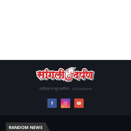
जाहिरात व न्यूज करिता - ८६२५९६४०००
RANDOM NEWS