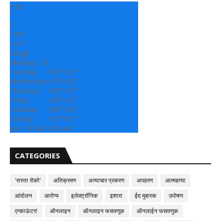
+
28
°
C
+
28°
+
21°
Sangli
Monday, 10
Tuesday
+
28°
+
21°
Wednesday
+
29°
+
22°
Thursday
+
29°
+
21°
Friday
+
28°
+
21°
Saturday
+
28°
+
22°
Sunday
+
27°
+
21°
See 7-Day Forecast
CATEGORIES
'रास्ता रोको'
अतिक्रमण
अत्याचार प्रकरण
अपहरण
आत्महत्या
आंदोलन
आरोग्य
इलेक्ट्रॉनिक
इशारा
ईद मुबारक
उपोषण
एन्काऊंटर!
ऑनलाइन
ऑनलाइन फसवणूक
ऑनलाईन फसवणुक