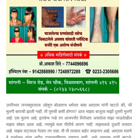
उपस्थित जनसमुदयाला उद्देशून बोलताना धर्मराव बाबा आत्राम यांनी म्हटले की, जी
मुलगी बापाची झाली नाही. ती तुमची कशी होणार? आज माझ्या बाजूला माझी दुसरी मुलगी
आहे. एक मुलगा आहे. इतकेच नव्हे तर आजपर्यंत विरोधात असलेला माझा भाऊदेखील
माझ्या सोबत आला आहे. त्यामुळे मला भीतीचे कारण नाही. माझ्याकडे दुधारी तलवार
आहे. माझ्या वाट्याला गेलात तर पाहा. मी ती तलवार बाहेर काढणार आहे. आत्राम घराणे
हे हलगेकर यांना नदीत टाकल्याशिवाय राहणार नाही, असे आत्राम यांनी म्हटले.