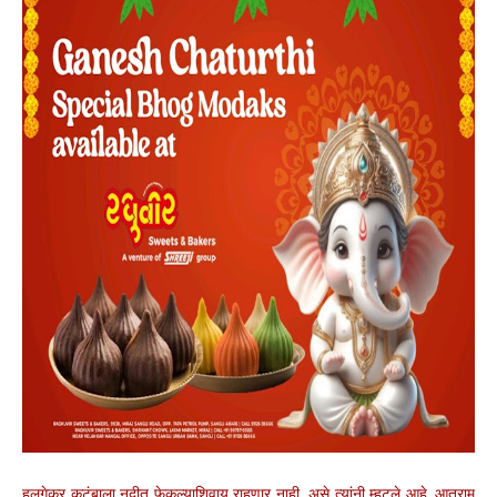
हलगेकर कुटुंबाला नदीत फेकल्याशिवाय राहणार नाही, असे त्यांनी म्हटले आहे. आत्राम