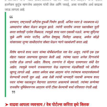
हलगेकर कुटुंब म्हणजेच आत्राम यांची लेक आणि जावई, असा राजकीय अर्थ काढला
जाऊ लागला आहे.
दरम्यान, राष्ट्रवादी काँग्रेस दुफळी निर्माण झाली. अजित पवार हे जवळपास 40
आमदारांना सोबत घेऊन बाजूला झाले. त्यांनी भारतीय जनता पक्षासोबत युती
करत सत्तेतही प्रवेश मिळवला. त्यामुळे शरद पवार एकाकी पडले. कन्या सुप्रिया
सुळे आणि जयंत पाटील, अनिल देशमुख, जितेंद्र आव्हाड, अमोल कोल्हे
यांसारख्या जुन्या साथीदारांना सोबत घेऊन न्याने पक्षबांधणी करत आहे.
विशेष म्हणजे शरद पवार यांच्या मोर्चेबांधणीला यश येत असून, त्यांनी एक एक
मोहरा गळाला लावण्यास सुरुवात केली आहे. त्यांच्या पक्षात अनेक दिग्गजांचे
प्रवेश होऊ लागले आहेत. शिवाय, तरुणांना ते मोठ्या प्रमाणावर संधी देत
आहेत. त्यामुळे नव्याने राजकारणात येऊ पाहणाऱ्या मंडळींसाठी नवे क्षीतीज
खुणवू लागले आहे. अशात धर्मराव बाबा आत्रम यांना त्यांच्याच मतदारसंघामध्ये
घेरण्याची तयारी सुरु आहे. असा वेळी त्यांची भाग्यश्री नावाची कन्याच शरद
पवार यांच्या पक्षाकडून मैदानात उतरणार असल्याचे समजते. त्यांच्या कन्येच्या
राजकीय भूमिकेवरुनच आत्राम यांनी टीका केल्याची चर्चा परिसरात रंगली आहे.
➤ वाढवा आपला व्यवसाय / वेब पोर्टल्स करिता इथे क्लिक