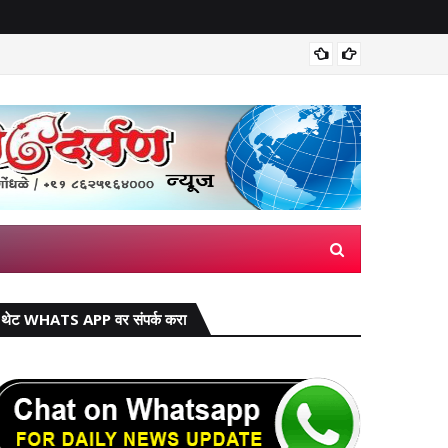
मिरज पंच
थेट WHATS APP वर संपर्क करा