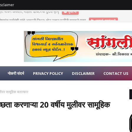
sclaimer
णुपंत सूर्यवंशी यांचे अकाली निधन; दोन लहान मुलींनी गमावले छत्र
भावपूर्ण श्रद्धांजली
नोकरी संदर्भ
PRIVACY POLICY
DISCLAIMER
CONTACT US
ुलीवर सामूहिक बलात्कार
्छता करणाऱ्या 20 वर्षीय मुलीवर सामूहिक