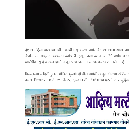
देशात महिला अत्याचाराची नवनवीन प्रकरण समोर येत असताना आता रामन
येथील राम मंदिरात स्वच्छता कर्मचारी म्हणून काम करणाऱ्या 20 वर्षीय 
आरोपींवर गुन्हे दाखल झाले असून पाच जणांना अटक करण्यात आली आहे.
मिळालेल्या माहितीनुसार, पीडित मुलगी ही वीस वर्षांची असून बीएच्या अंतिम 
करते. तिच्यावर 16 ते 25 ऑगस्ट दरम्यान तीन वेगवेगळ्या प्रसंगात सामूहि