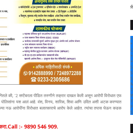
" सांगली दर्पण न्यूज वर आपल्
+
°
C
+
+
S
S
S
M
T
W
सांगितले की, '2 सप्टेंबरला पीडित तरुणीने तक्रार दाखल केली असून आरोपी विरोधात एफ
T
त पोलिसांना यश आलं आहे. वंश, विनय, शारिक, शिवा आणि उदित अशी अटक करण्यात
F
 ज्या नऊ आरोपींना विरोधात बलात्काराचे आरोप केले आहेत. त्यांचा तपास घेऊन कडक
S
िक करा.Call :- 9890 546 909.