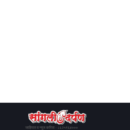
जाहिरात व न्यूज करिता - ८६२५९६४०००