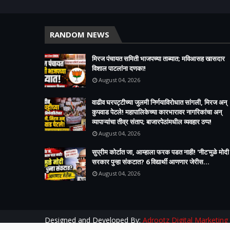
RANDOM NEWS
मिरज पंचायत समिती भाजपच्या ताब्यात; मविआसह खासदार
विशाल पाटलांना दणका!
August 04, 2026
वाढीव घरपट्टीच्या जुलमी निर्णयाविरोधात सांगली, मिरज अन्
कुपवाड पेटले! महापालिकेच्या कारभारावर नागरिकांचा अन्
व्यापाऱ्यांचा तीव्र संताप; बाजारपेठांमधील व्यवहार ठप्प!​
August 04, 2026
सुप्रीम कोर्टात जा, आम्हाला फरक पडत नाही! 'नीट'मुळे मोदी
सरकार पुन्हा संकटात? 6 विद्यार्थी आणणार जेरीस...
August 04, 2026
Designed and Developed By:
Adrootz Digital Marketing