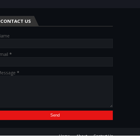
CONTACT US
Name
mail
*
essage
*
Home
About
Contact Us