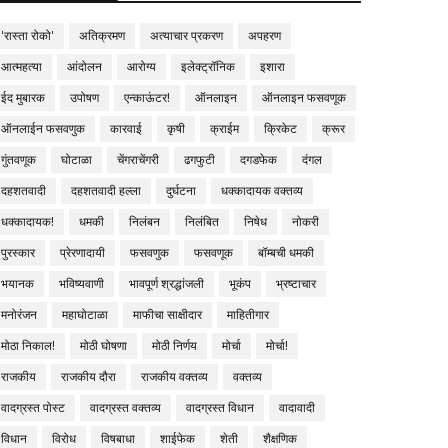
'रास्ता रोको'
अतिक्रमण
अत्याचार प्रकरण
अपहरण
आत्महत्या
आंदोलन
आरोग्य
इलेक्ट्रॉनिक
इशारा
ईद मुबारक
उपोषण
एन्काऊंटर!
ऑनलाइन
ऑनलाइन फसवणूक
ऑनलाईन फसवणुक
कारवाई
कृषी
क्राईम
क्रिकेट
क्रूर
गुंतवणूक
घोटाळा
चेंगराचेंगरी
ढगफुटी
दगडफेक
दंगल
दहशतवादी
दहशतवादी हल्ला
दुर्घटना
धक्कादायक वक्तव्य
धक्कादायक!
धमकी
निलंबन
निलंबित
निषेध
नोकरी
पुरस्कार
प्रेरणादायी
फसवणुक
फसवणूक
बॉम्बची धमकी
भयानक
भविष्यवाणी
भावपूर्ण श्रद्धांजली
भूकंप
भ्रष्टाचार
मनोरंजन
महाघोटाळा
माफीचा साक्षीदार
माहितीगार
मोठा निकाल!
मोठी घोषणा
मोठी निर्णय
मोर्चा
मोर्चा!
राजकीय
राजकीय दौरा
राजकीय वक्तव्य
वक्तव्य
वादग्रस्त पोस्ट
वादग्रस्त वक्तव्य
वादग्रस्त विधान
वादावादी
विधान
विरोध
विषबाधा
शाईफेक
शेती
शैक्षणिक