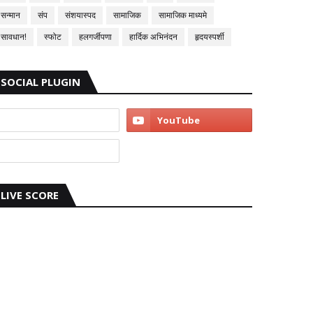
सन्मान
संप
संशयास्पद
सामाजिक
सामाजिक माध्यमे
सावधान!
स्फोट
हलगर्जीपणा
हार्दिक अभिनंदन
हृदयस्पर्शी
SOCIAL PLUGIN
LIVE SCORE