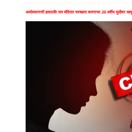
आयोध्यानगरी हादरली! राम मंदिरात स्वच्छता करणाऱ्या 20 वर्षीय मुलीवर साम