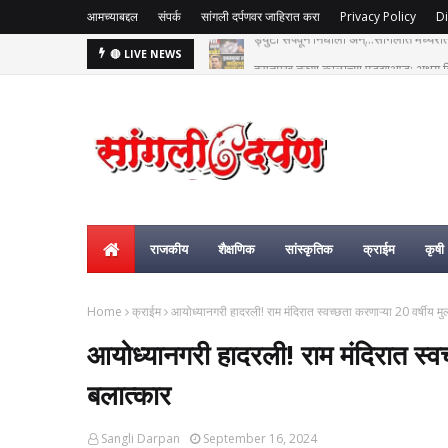
आमच्याबद्दल
संपर्क
सांगली दर्पणवर जाहिरात करा
Privacy Policy
Di
हसतमुख तरुण काळाच्या पडद्याआड: अक्षय विष्
🔴 LIVE NEWS
राजकीय
शैक्षणिक
सांस्कृतिक
क्राईम
कृषी
Home
क्राईम
आयोध्यानगरी हादरली! राम मंदिरात स्वच्छता करणाऱ्या 20 वर्षीय म
आयोध्यानगरी हादरली! राम मंदिरात स्वच
बलात्कार
Sangli Darpan
September 16, 2024