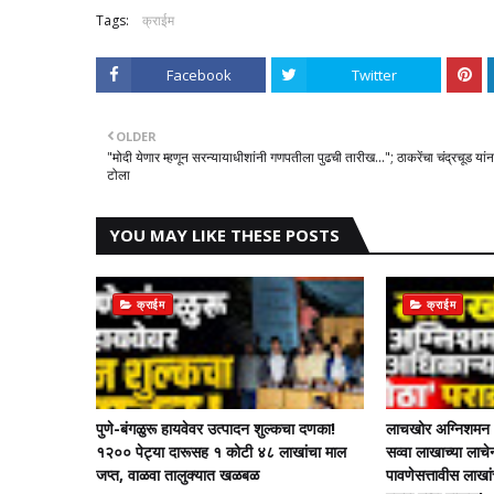
Tags:
क्राईम
Facebook
Twitter
OLDER
"मोदी येणार म्हणून सरन्यायाधीशांनी गणपतीला पुढची तारीख..."; ठाकरेंचा चंद्रचूड यांन
टोला
YOU MAY LIKE THESE POSTS
क्राईम
क्राईम
पुणे-बंगळुरू हायवेवर उत्पादन शुल्कचा दणका!
लाचखोर अग्निशमन अ
१२०० पेट्या दारूसह १ कोटी ४८ लाखांचा माल
सव्वा लाखाच्या ला
जप्त, वाळवा तालुक्यात खळबळ
पावणेसत्तावीस लाखा