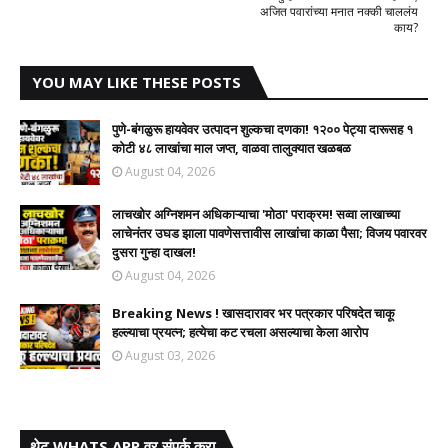
अजित पवारांच्या मनात नक्की चाललंय
काय?
YOU MAY LIKE THESE POSTS
पुणे-बंगळुरू हायवेवर उत्पादन शुल्कचा दणका! १२०० पेट्या दारूसह १
कोटी ४८ लाखांचा माल जप्त, वाळवा तालुक्यात खळबळ
August 04, 2026
लाचखोर अग्निशमन अधिकाऱ्याचा 'मोठा' पराक्रम! सव्वा लाखाच्या
लाचेनंतर उघड झाला पावणेसत्तावीस लाखांचा काळा पैसा; विजय पवारवर
दुसरा गुन्हा दाखल!​
August 04, 2026
Breaking News ! खासदारावर भर पत्रकार परिषदेत चाकू
हल्ल्याचा प्रयत्न; हत्येचा कट रचला असल्याचा केला आरोप
August 03, 2026
थेट WHATS APP वर संपर्क करा