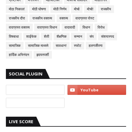
मोठा निकाल!
मोठी घोषणा
मोठी निर्णय
मोर्चा
मोर्चा!
राजकीय
राजकीय दौरा
राजकीय वक्तव्य
वक्तव्य
वादग्रस्त पोस्ट
वादग्रस्त वक्तव्य
वादग्रस्त विधान
वादावादी
विधान
विरोध
विषबाधा
शाईफेक
शेती
शैक्षणिक
सन्मान
संप
संशयास्पद
सामाजिक
सामाजिक माध्यमे
सावधान!
स्फोट
हलगर्जीपणा
हार्दिक अभिनंदन
हृदयस्पर्शी
SOCIAL PLUGIN
LIVE SCORE