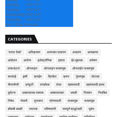
Monday
+
29°
+
21°
Tuesday
+
29°
+
21°
Wednesday
+
29°
+
22°
Thursday
+
29°
+
22°
See 7-Day Forecast
CATEGORIES
'रास्ता रोको'
अतिक्रमण
अत्याचार प्रकरण
अपहरण
आत्महत्या
आंदोलन
आरोग्य
इलेक्ट्रॉनिक
इशारा
ईद मुबारक
उपोषण
एन्काऊंटर!
ऑनलाइन
ऑनलाइन फसवणूक
ऑनलाईन फसवणुक
कारवाई
कृषी
क्राईम
क्रिकेट
क्रूर
गुंतवणूक
घोटाळा
चेंगराचेंगरी
ढगफुटी
दगडफेक
दंगल
दहशतवादी
दहशतवादी हल्ला
दुर्घटना
धक्कादायक वक्तव्य
धक्कादायक!
धमकी
निलंबन
निलंबित
निषेध
नोकरी
पुरस्कार
प्रेरणादायी
फसवणुक
फसवणूक
बॉम्बची धमकी
भयानक
भविष्यवाणी
भावपूर्ण श्रद्धांजली
भूकंप
भ्रष्टाचार
मनोरंजन
महाघोटाळा
माफीचा साक्षीदार
माहितीगार