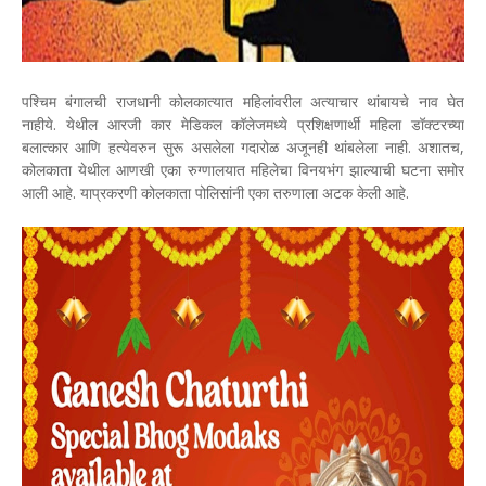
पश्चिम बंगालची राजधानी कोलकात्यात महिलांवरील अत्याचार थांबायचे नाव घेत
नाहीये. येथील आरजी कार मेडिकल कॉलेजमध्ये प्रशिक्षणार्थी महिला डॉक्टरच्या
बलात्कार आणि हत्येवरुन सुरू असलेला गदारोळ अजूनही थांबलेला नाही. अशातच,
कोलकाता येथील आणखी एका रुग्णालयात महिलेचा विनयभंग झाल्याची घटना समोर
आली आहे. याप्रकरणी कोलकाता पोलिसांनी एका तरुणाला अटक केली आहे.