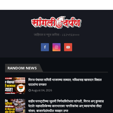
जाहिरात व न्यूज करिता - ८६२५९६४०००
RANDOM NEWS
मिरज पंचायत समिती भाजपच्या ताब्यात; मविआसह खासदार विशाल
पाटलांना दणका!
August 04, 2026
वाढीव घरपट्टीच्या जुलमी निर्णयाविरोधात सांगली, मिरज अन् कुपवाड
पेटले! महापालिकेच्या कारभारावर नागरिकांचा अन् व्यापाऱ्यांचा तीव्र
संताप; बाजारपेठांमधील व्यवहार ठप्प!​