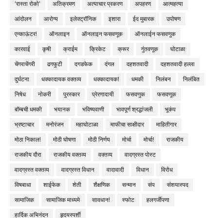
'रास्ता रोको'
अतिक्रमण
अत्याचार प्रकरण
अपहरण
आत्महत्या
आंदोलन
आरोग्य
इलेक्ट्रॉनिक
इशारा
ईद मुबारक
उपोषण
एन्काऊंटर!
ऑनलाइन
ऑनलाइन फसवणूक
ऑनलाईन फसवणुक
कारवाई
कृषी
क्राईम
क्रिकेट
क्रूर
गुंतवणूक
घोटाळा
चेंगराचेंगरी
ढगफुटी
दगडफेक
दंगल
दहशतवादी
दहशतवादी हल्ला
दुर्घटना
धक्कादायक वक्तव्य
धक्कादायक!
धमकी
निलंबन
निलंबित
निषेध
नोकरी
पुरस्कार
प्रेरणादायी
फसवणुक
फसवणूक
बॉम्बची धमकी
भयानक
भविष्यवाणी
भावपूर्ण श्रद्धांजली
भूकंप
भ्रष्टाचार
मनोरंजन
महाघोटाळा
माफीचा साक्षीदार
माहितीगार
मोठा निकाल!
मोठी घोषणा
मोठी निर्णय
मोर्चा
मोर्चा!
राजकीय
राजकीय दौरा
राजकीय वक्तव्य
वक्तव्य
वादग्रस्त पोस्ट
वादग्रस्त वक्तव्य
वादग्रस्त विधान
वादावादी
विधान
विरोध
विषबाधा
शाईफेक
शेती
शैक्षणिक
सन्मान
संप
संशयास्पद
सामाजिक
सामाजिक माध्यमे
सावधान!
स्फोट
हलगर्जीपणा
हार्दिक अभिनंदन
हृदयस्पर्शी