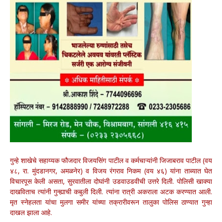
गुन्हे शाखेचे सहाय्यक फौजदार विजयसिंग पाटील व कर्मचाऱ्यांनी जिजाबराव पाटील (वय
४८, रा. मुंदडानगर, अमळनेर) व विजय रंगराव निकम (वय ४६) यांना ताब्यात घेत
विचारपूस केली असता, सुरवातीला दोघांनी उडवाउडवीची उत्तरे दिली. पोलिसी खाक्या
दाखविताच त्यांनी गुन्ह्याची कबुली दिली. त्यांना रात्री अकराला अटक करण्यात आली.
मृत स्नेहलता यांचा मुलगा समीर यांच्या तक्रारीवरून तालुका पोलिस ठाण्यात गुन्हा
दाखल झाला आहे.