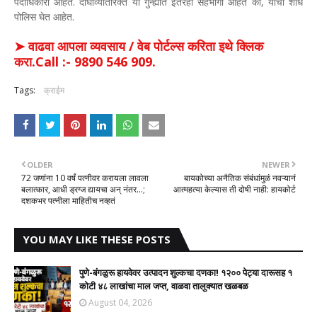
पदाधिकारी आहेत. दोघांव्यतिरिक्त या गुन्ह्यात इतरही सहभागी आहेत का, याचा शोध
पोलिस घेत आहेत.
➤ वाढवा आपला व्यवसाय / वेब पोर्टल्स करिता इथे क्लिक
करा.Call :- 9890 546 909.
Tags:
क्राईम
OLDER
NEWER
72 जणांना 10 वर्षं पत्नीवर करायला लावला
बायकोच्या अनैतिक संबंधांमुळं नवऱ्यानं
बलात्कार, आधी ड्रग्ज द्यायचा अन् नंतर...;
आत्महत्या केल्यास ती दोषी नाही: हायकोर्ट
दशकभर पत्नीला माहितीच नव्हतं
YOU MAY LIKE THESE POSTS
पुणे-बंगळुरू हायवेवर उत्पादन शुल्कचा दणका! १२०० पेट्या दारूसह १
कोटी ४८ लाखांचा माल जप्त, वाळवा तालुक्यात खळबळ
August 04, 2026