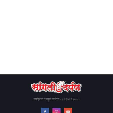
जाहिरात व न्यूज करिता - ८६२५९६४०००