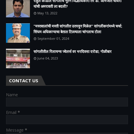
राहुल कार्डीले सांगलीचे नूतन जिल्हाधिकारी तर डॉ. अभिजीत चौधरी
यांची अमरावती ला बदली?
May 13, 2022
"मस्तवालांची मस्ती सांगलीत उतरवून मिळेल" सांगलीकरांमध्ये चर्चा;
सिंघम अधिकाऱ्याचा बेताल टिल्ल्याला चांगलाच टोला
September 01, 2024
सांगलीतील रिलायन्स ज्वेलर्स वर भरदिवसा दरोडा; गोळीबार
June 04, 2023
CONTACT US
Name
Email
*
Message
*