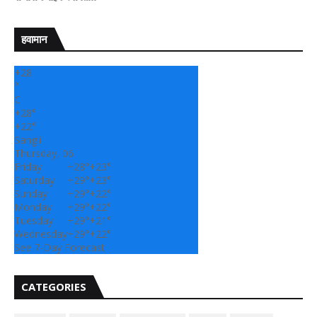
हवामान
+
28
°
C
+
28°
+
22°
Sangli
Thursday, 06
Friday
+
28°
+
23°
Saturday
+
29°
+
23°
Sunday
+
29°
+
22°
Monday
+
29°
+
22°
Tuesday
+
29°
+
21°
Wednesday
+
29°
+
22°
See 7-Day Forecast
CATEGORIES