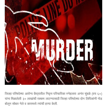
जिल्‍हा परिषदेच्या आरोग्य केंद्रातील निवृत्त परिचारिका स्नेहलता अनंत चुंबळे (वय ६०)
यांना मिळालेली ३० लाखांची रक्कम लाटण्यासाठी जिल्‍हा परिषदेच्या दोन लिपिकांनी गोड
बोलून सोबत नेले व कारमध्ये त्यांची हत्या केली.