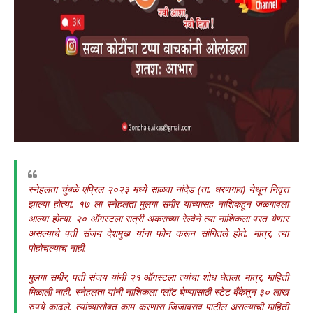
स्नेहलता चुंबळे एप्रिल २०२३ मध्ये साळवा नांदेड (ता. धरणगाव) येथून निवृत्त
झाल्या होत्या. १७ ला स्नेहलता मुलगा समीर याच्यासह नाशिकहून जळगावला
आल्या होत्या. २० ऑगस्टला रात्री अकराच्या रेल्वेने त्या नाशिकला परत येणार
असल्याचे पती संजय देशमुख यांना फोन करून सांगितले होते. मात्र, त्या
पोहोचल्याच नाही.
मुलगा समीर, पती संजय यांनी २१ ऑगस्टला त्यांचा शोध घेतला. मात्र, माहिती
मिळाली नाही. स्नेहलता यांनी नाशिकला प्लॉट घेण्यासाठी स्टेट बँकेतून ३० लाख
रुपये काढले. त्यांच्यासोबत काम करणारा जिजाबराव पाटील असल्याची माहिती