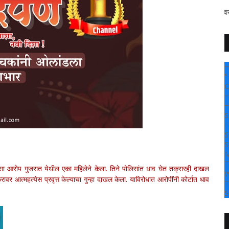
" सांगली दर्पण न्यूज वर आपल्या सर्वांचे स
+
°
C
+
+
S
F
S
S
M
T
ी, असा आरोप गुजरात येथील एका महिलेने केला. तिने पोलिसांत धाव घेत तक्रारही दाखल
W
ावर आत्महत्येस प्रवृत्त केल्याचा गुन्हा दाखल केला. याविरोधात आरोपींनी कोर्टात धाव
T
S