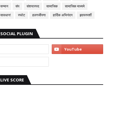
सन्मान
संप
संशयास्पद
सामाजिक
सामाजिक माध्यमे
सावधान!
स्फोट
हलगर्जीपणा
हार्दिक अभिनंदन
हृदयस्पर्शी
SOCIAL PLUGIN
LIVE SCORE