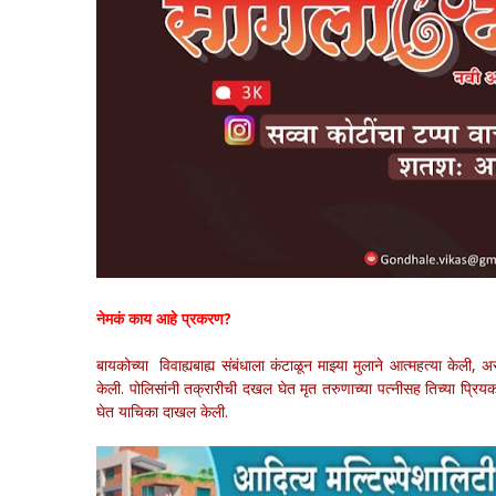
नेमकं काय आहे प्रकरण?
बायकोच्या विवाह्यबाह्य संबंधाला कंटाळून माझ्या मुलाने आत्महत्या केल
केली. पोलिसांनी तक्रारीची दखल घेत मृत तरुणाच्या पत्नीसह तिच्या प्रियकर
घेत याचिका दाखल केली.