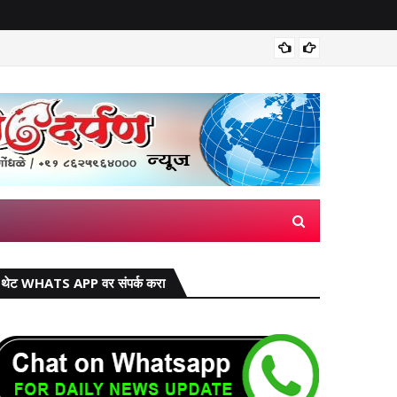
वाढीव घरप
थेट WHATS APP वर संपर्क करा