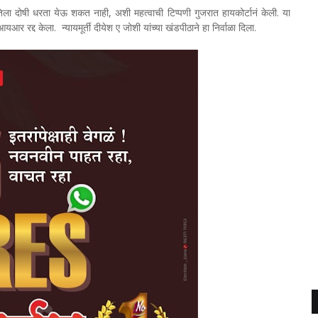
रणी तिला दोषी धरता येऊ शकत नाही, अशी महत्वाची टिप्पणी गुजरात हायकोर्टानं केली. या
र रद्द केला. न्यायमूर्ती दीयेश ए जोशी यांच्या खंडपीठाने हा निर्वाळा दिला.