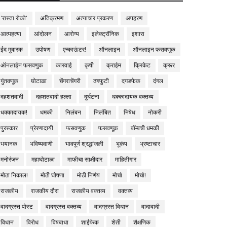
'रास्ता रोको'
अतिक्रमण
अत्याचार प्रकरण
अपहरण
आत्महत्या
आंदोलन
आरोग्य
इलेक्ट्रॉनिक
इशारा
ईद मुबारक
उपोषण
एन्काऊंटर!
ऑनलाइन
ऑनलाइन फसवणूक
ऑनलाईन फसवणुक
कारवाई
कृषी
क्राईम
क्रिकेट
क्रूर
गुंतवणूक
घोटाळा
चेंगराचेंगरी
ढगफुटी
दगडफेक
दंगल
दहशतवादी
दहशतवादी हल्ला
दुर्घटना
धक्कादायक वक्तव्य
धक्कादायक!
धमकी
निलंबन
निलंबित
निषेध
नोकरी
पुरस्कार
प्रेरणादायी
फसवणुक
फसवणूक
बॉम्बची धमकी
भयानक
भविष्यवाणी
भावपूर्ण श्रद्धांजली
भूकंप
भ्रष्टाचार
मनोरंजन
महाघोटाळा
माफीचा साक्षीदार
माहितीगार
मोठा निकाल!
मोठी घोषणा
मोठी निर्णय
मोर्चा
मोर्चा!
राजकीय
राजकीय दौरा
राजकीय वक्तव्य
वक्तव्य
वादग्रस्त पोस्ट
वादग्रस्त वक्तव्य
वादग्रस्त विधान
वादावादी
विधान
विरोध
विषबाधा
शाईफेक
शेती
शैक्षणिक