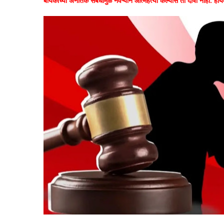
बायकोच्या अनैतिक संबंधांमुळं नवऱ्यानं आत्महत्या केल्यास ती दोषी नाही: हायक