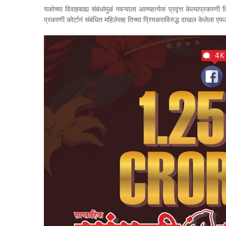
यकोच्या विवाहबाह्य संबंधांमुळं नवऱ्याला आत्महत्येस प्रवृत्त केल्याप्रक
प्रकरणी कोर्टानं संबंधित महिलेसह तिच्या प्रियकराविरुद्ध दाखल केलेला एफआयआ