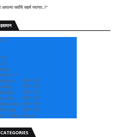
हर्ष स्वागत..!"
हवामान
28
29°
23°
angli
riday, 07
aturday
+
29°
+
22°
unday
+
29°
+
22°
onday
+
29°
+
21°
uesday
+
29°
+
21°
ednesday
+
29°
+
22°
hursday
+
29°
+
22°
ee 7-Day Forecast
CATEGORIES