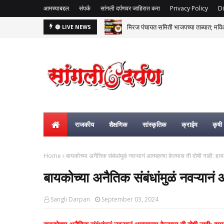
आमच्याबद्दल
संपर्क
सांगली दर्पणवर जाहिरात करा
Privacy Policy
Di
मिरज पंचायत समिती भाजपच्या ताब्यात; म
🔴 LIVE NEWS
राजकीय
शैक्षणिक
सांस्कृतिक
क्राईम
कृषी
Home
बायकोच्या अनैतिक संबंधांमुळं नवऱ्यानं आत्महत्या केल्यास ती दोषी नाही: हाय
बायकोच्या अनैतिक संबंधांमुळं नवऱ्यानं 
Sangli Darpan
September 03, 2024