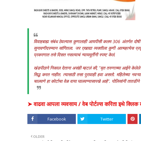
विवाहबाह्य संबंध ठेवल्यास कुणालाही आयपीसी कलम 306 अंतर्गत दोषी ठर
सुनावणीदरम्यान सांगितला. जर एखाद्या व्यक्तीला कुणी आत्महत्येस प्र
प्रकरणात तसे दिसत नसल्याचं न्यायमूर्तींनी स्पष्ट केलं.
खंडपीठाने निकाल देताना असंही म्हटलं की, "मृत तरुणाच्या आईने केलेल
सिद्ध करत नाहीत. त्यासाठी तसा पुरावाही हवा असतो. महिलेच्या नवऱ्य
चालवणे हा कोर्टाचा वेळ वाया घालवण्यासारखे आहे". पोलिसांनी तातडीने
➤ वाढवा आपला व्यवसाय / वेब पोर्टल्स करिता इथे क्ल
Facebook
Twitter
OLDER