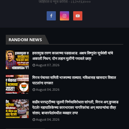
जाहिरात व न्यूज करिता - ८६२५९६४०००
RANDOM NEWS
हसतमुख तरुण काळाच्या पडद्याआड: अक्षय विष्णुपंत सूर्यवंशी यांचे
अकाली निधन; दोन लहान मुलींनी गमावले छत्र
August 07, 2026
मिरज पंचायत समिती भाजपच्या ताब्यात; मविआसह खासदार विशाल
पाटलांना दणका!
August 04, 2026
वाढीव घरपट्टीच्या जुलमी निर्णयाविरोधात सांगली, मिरज अन् कुपवाड
पेटले! महापालिकेच्या कारभारावर नागरिकांचा अन् व्यापाऱ्यांचा तीव्र
संताप; बाजारपेठांमधील व्यवहार ठप्प!​
August 04, 2026