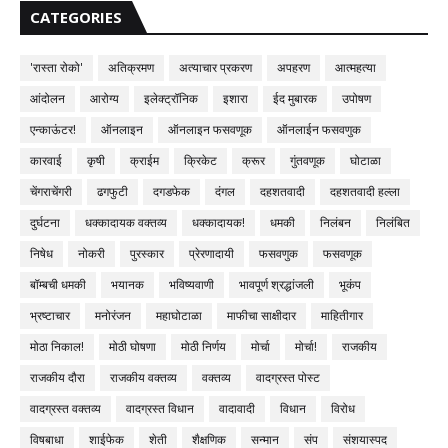
CATEGORIES
'रास्ता रोको'
अतिक्रमण
अत्याचार प्रकरण
अपहरण
आत्महत्या
आंदोलन
आरोग्य
इलेक्ट्रॉनिक
इशारा
ईद मुबारक
उपोषण
एन्काऊंटर!
ऑनलाइन
ऑनलाइन फसवणूक
ऑनलाईन फसवणुक
कारवाई
कृषी
क्राईम
क्रिकेट
क्रूर
गुंतवणूक
घोटाळा
चेंगराचेंगरी
ढगफुटी
दगडफेक
दंगल
दहशतवादी
दहशतवादी हल्ला
दुर्घटना
धक्कादायक वक्तव्य
धक्कादायक!
धमकी
निलंबन
निलंबित
निषेध
नोकरी
पुरस्कार
प्रेरणादायी
फसवणुक
फसवणूक
बॉम्बची धमकी
भयानक
भविष्यवाणी
भावपूर्ण श्रद्धांजली
भूकंप
भ्रष्टाचार
मनोरंजन
महाघोटाळा
माफीचा साक्षीदार
माहितीगार
मोठा निकाल!
मोठी घोषणा
मोठी निर्णय
मोर्चा
मोर्चा!
राजकीय
राजकीय दौरा
राजकीय वक्तव्य
वक्तव्य
वादग्रस्त पोस्ट
वादग्रस्त वक्तव्य
वादग्रस्त विधान
वादावादी
विधान
विरोध
विषबाधा
शाईफेक
शेती
शैक्षणिक
सन्मान
संप
संशयास्पद