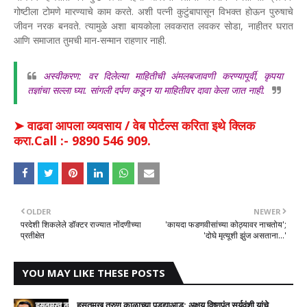
गोष्टीला टोमणे मारण्याचे काम करते. अशी पत्नी कुटुंबापासून विभक्त होऊन पुरुषाचे
जीवन नरक बनवते. त्यामुळे अशा बायकोला लवकरात लवकर सोडा, नाहीतर घरात
आणि समाजात तुमची मान-सन्मान राहणार नाही.
अस्वीकरण: वर दिलेल्या माहितीची अंमलबजावणी करण्यापूर्वी, कृपया
तज्ञांचा सल्ला घ्या. सांगली दर्पण कडून या माहितीवर दावा केला जात नाही.
➤ वाढवा आपला व्यवसाय / वेब पोर्टल्स करिता इथे क्लिक
करा.Call :- 9890 546 909.
OLDER
NEWER
परदेशी शिकलेले डॉक्टर राज्यात नोंदणीच्या
'कायदा फडणवीसांच्या कोठ्यावर नाचतोय';
प्रतीक्षेत
'दोघे मृत्यूशी झुंज असताना...'
YOU MAY LIKE THESE POSTS
हसतमुख तरुण काळाच्या पडद्याआड: अक्षय विष्णुपंत सूर्यवंशी यांचे