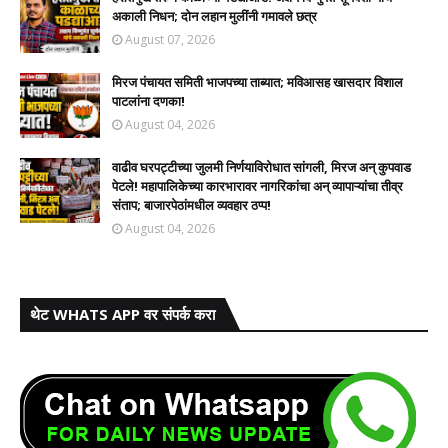
अकाली निधन; दोन लहान मुलींनी गमावले छत्र
August 07, 2026
मिरज पंचायत समिती भाजपच्या ताब्यात; मविआसह खासदार विशाल
पाटलांना दणका!
August 04, 2026
वाढीव घरपट्टीच्या जुलमी निर्णयाविरोधात सांगली, मिरज अन् कुपवाड
पेटले! महापालिकेच्या कारभारावर नागरिकांचा अन् व्यापाऱ्यांचा तीव्र
संताप; बाजारपेठांमधील व्यवहार ठप्प!​
August 04, 2026
थेट WHATS APP वर संपर्क करा