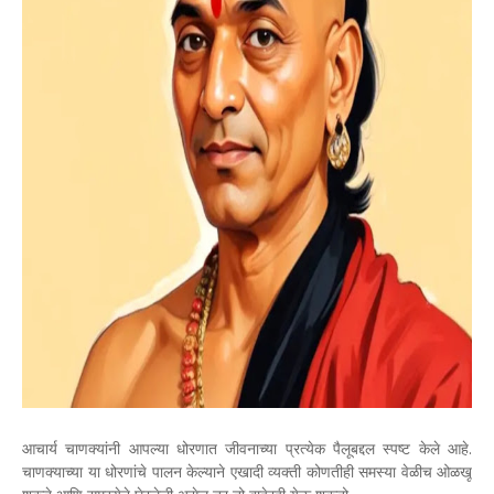
आचार्य चाणक्यांनी आपल्या धोरणात जीवनाच्या प्रत्येक पैलूबद्दल स्पष्ट केले आहे.
चाणक्याच्या या धोरणांचे पालन केल्याने एखादी व्यक्ती कोणतीही समस्या वेळीच ओळखू