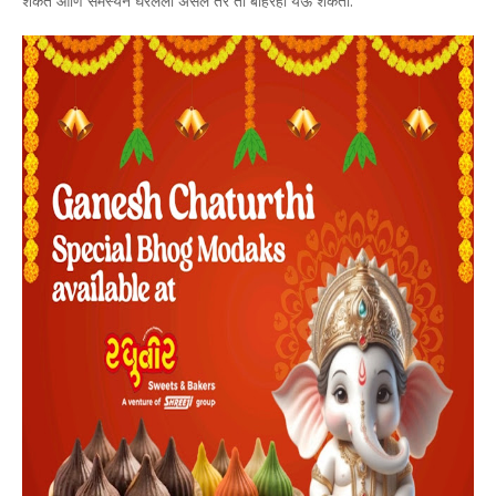
शकते आणि समस्येने घेरलेली असेल तर तो बाहेरही येऊ शकतो.