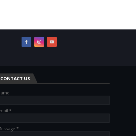
CONTACT US
Name
mail
*
essage
*