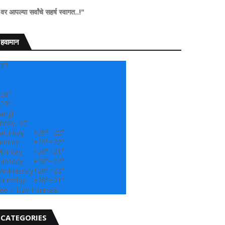
चे सहर्ष स्वागत..!"
हवामान
27
28°
23°
angli
riday, 07
aturday
+
29°
+
22°
unday
+
29°
+
22°
onday
+
29°
+
21°
uesday
+
28°
+
22°
ednesday
+
29°
+
23°
hursday
+
28°
+
21°
ee 7-Day Forecast
CATEGORIES