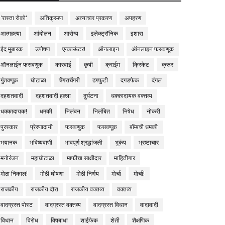
'रास्ता रोको'
अतिक्रमण
अत्याचार प्रकरण
अपहरण
आत्महत्या
आंदोलन
आरोग्य
इलेक्ट्रॉनिक
इशारा
ईद मुबारक
उपोषण
एन्काऊंटर!
ऑनलाइन
ऑनलाइन फसवणूक
ऑनलाईन फसवणुक
कारवाई
कृषी
क्राईम
क्रिकेट
क्रूर
गुंतवणूक
घोटाळा
चेंगराचेंगरी
ढगफुटी
दगडफेक
दंगल
दहशतवादी
दहशतवादी हल्ला
दुर्घटना
धक्कादायक वक्तव्य
धक्कादायक!
धमकी
निलंबन
निलंबित
निषेध
नोकरी
पुरस्कार
प्रेरणादायी
फसवणुक
फसवणूक
बॉम्बची धमकी
भयानक
भविष्यवाणी
भावपूर्ण श्रद्धांजली
भूकंप
भ्रष्टाचार
मनोरंजन
महाघोटाळा
माफीचा साक्षीदार
माहितीगार
मोठा निकाल!
मोठी घोषणा
मोठी निर्णय
मोर्चा
मोर्चा!
राजकीय
राजकीय दौरा
राजकीय वक्तव्य
वक्तव्य
वादग्रस्त पोस्ट
वादग्रस्त वक्तव्य
वादग्रस्त विधान
वादावादी
विधान
विरोध
विषबाधा
शाईफेक
शेती
शैक्षणिक