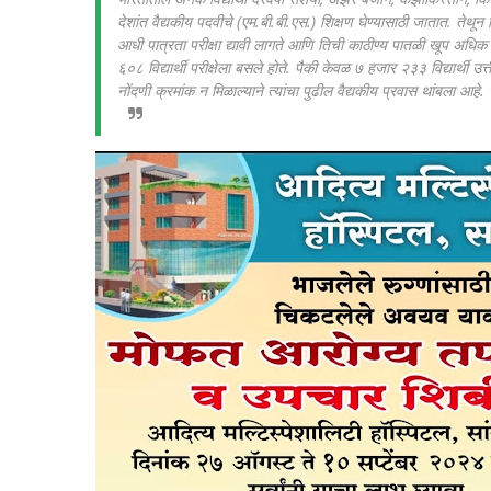
देशांत वैद्यकीय पदवीचे (एम.बी.बी.एस.) शिक्षण घेण्यासाठी जातात. तेथून
आधी पात्रता परीक्षा द्यावी लागते आणि तिची काठीण्य पातळी खूप अधिक आ
६०८ विद्यार्थी परीक्षेला बसले होते. पैकी केवळ ७ हजार २३३ विद्यार्थी उत्त
नोंदणी क्रमांक न मिळाल्याने त्यांचा पुढील वैद्यकीय प्रवास थांबला आहे. यामु