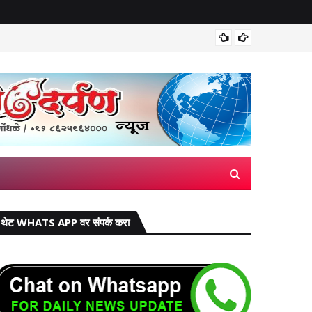
वाढीव घरप
थेट WHATS APP वर संपर्क करा