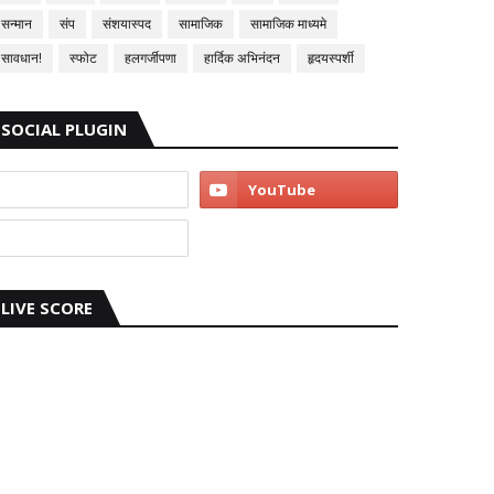
सन्मान
संप
संशयास्पद
सामाजिक
सामाजिक माध्यमे
सावधान!
स्फोट
हलगर्जीपणा
हार्दिक अभिनंदन
हृदयस्पर्शी
SOCIAL PLUGIN
LIVE SCORE