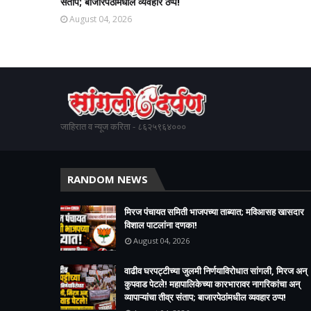
संताप; बाजारपेठांमधील व्यवहार ठप्प!​
August 04, 2026
जाहिरात व न्यूज करिता - ८६२५९६४०००
RANDOM NEWS
मिरज पंचायत समिती भाजपच्या ताब्यात; मविआसह खासदार
विशाल पाटलांना दणका!
August 04, 2026
वाढीव घरपट्टीच्या जुलमी निर्णयाविरोधात सांगली, मिरज अन्
कुपवाड पेटले! महापालिकेच्या कारभारावर नागरिकांचा अन्
व्यापाऱ्यांचा तीव्र संताप; बाजारपेठांमधील व्यवहार ठप्प!​