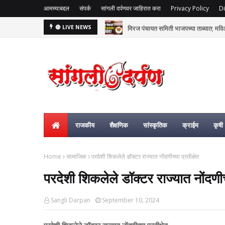
आमच्याबद्दल
संपर्क
सांगली दर्पणवर जाहिरात करा
Privacy Policy
Di
मिरज पंचायत समिती भाजपच्या ताब्यात; म
🔴 LIVE NEWS
राजकीय
शैक्षणिक
सांस्कृतिक
क्राईम
कृषी
Home
सामाजिक
परदेशी शिकलेले डॉक्टर राज्यात नोंदणीच्या प्रतीक्षेत
परदेशी शिकलेले डॉक्टर राज्यात नोंदणीच्य
Sangli Darpan
September 10, 2024