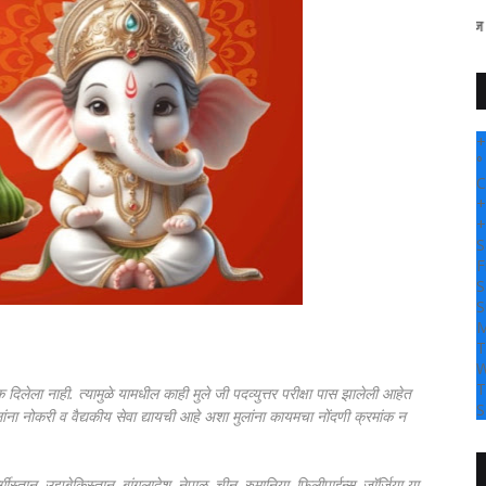
" सांगली दर्पण न्यूज वर आपल्या सर्वां
+
°
C
+
+
S
F
S
S
M
T
W
T
ंक दिलेला नाही. त्यामुळे यामधील काही मुले जी पदव्युत्तर परीक्षा पास झालेली आहेत
S
लांना नोकरी व वैद्यकीय सेवा द्यायची आहे अशा मुलांना कायमचा नोंदणी क्रमांक न
ीस्तान, उझबेकिस्तान, बांगलादेश, नेपाळ, चीन, रुमानिया, फिलीपाईन्स, जॉर्जिया या