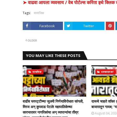
➤ वाढवा आपला व्यवसाय / वेब पोर्टल्स करिता इथे क्ल
Tags:
सामाजिक
Facebook
Twitter
OLDER
YOU MAY LIKE THESE POSTS
सामाजिक
धक्कादायक!
वाढीव घरपट्टीच्या जुलमी निर्णयाविरोधात सांगली,
दारूचे चाहते शॉक! 
मिरज अन् कुपवाड पेटले! महापालिकेच्या
बाजारातून गायब; 'या
कारभारावर नागरिकांचा अन् व्यापाऱ्यांचा तीव्र
August 04, 202