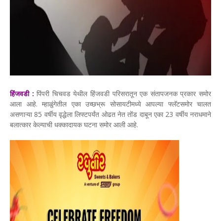
हिंजवडी :
पिंपरी चिचवड येथील हिंजवडी परिसरातून एक संतापजनक प्रकार समोर
आला आहे. म्हाळुंगेतील एका उच्छभ्रू सोसायटीमध्ये आपल्या फ्लॅटसमोर चालत
असणाऱ्या 85 वर्षीय वृद्धेला लिफ्टपर्यंत ओढत नेत तोंड दाबून एका 23 वर्षीय नराधमाने
बलात्कार केल्याची धक्कादायक घटना समोर आली आहे.