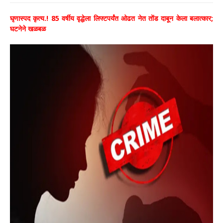
घृणास्पद कृत्य.! 85 वर्षीय वृद्धेला लिफ्टपर्यंत ओढत नेत तोंड दाबून केला बलात्कार;
घटनेने खळबळ