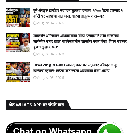
पुणे-बंगळुरू हायवेवर उत्पादन शुल्कचा दणका! १२०० पेट्या दारूसह १
कोटी ४८ लाखांचा माल जप्त, वाळवा तालुक्यात खळबळ
August 04, 2026
लाचखोर अग्निशमन अधिकाऱ्याचा 'मोठा' पराक्रम! सव्वा लाखाच्या
लाचेनंतर उघड झाला पावणेसत्तावीस लाखांचा काळा पैसा; विजय पवारवर
दुसरा गुन्हा दाखल!​
August 04, 2026
Breaking News ! खासदारावर भर पत्रकार परिषदेत चाकू
हल्ल्याचा प्रयत्न; हत्येचा कट रचला असल्याचा केला आरोप
August 03, 2026
थेट WHATS APP वर संपर्क करा