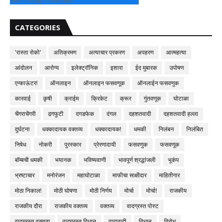
CATEGORIES
'रास्ता रोको'
अतिक्रमण
अत्याचार प्रकरण
अपहरण
आत्महत्या
आंदोलन
आरोग्य
इलेक्ट्रॉनिक
इशारा
ईद मुबारक
उपोषण
एन्काऊंटर!
ऑनलाइन
ऑनलाइन फसवणूक
ऑनलाईन फसवणुक
कारवाई
कृषी
क्राईम
क्रिकेट
क्रूर
गुंतवणूक
घोटाळा
चेंगराचेंगरी
ढगफुटी
दगडफेक
दंगल
दहशतवादी
दहशतवादी हल्ला
दुर्घटना
धक्कादायक वक्तव्य
धक्कादायक!
धमकी
निलंबन
निलंबित
निषेध
नोकरी
पुरस्कार
प्रेरणादायी
फसवणुक
फसवणूक
बॉम्बची धमकी
भयानक
भविष्यवाणी
भावपूर्ण श्रद्धांजली
भूकंप
भ्रष्टाचार
मनोरंजन
महाघोटाळा
माफीचा साक्षीदार
माहितीगार
मोठा निकाल!
मोठी घोषणा
मोठी निर्णय
मोर्चा
मोर्चा!
राजकीय
राजकीय दौरा
राजकीय वक्तव्य
वक्तव्य
वादग्रस्त पोस्ट
वादग्रस्त वक्तव्य
वादग्रस्त विधान
वादावादी
विधान
विरोध