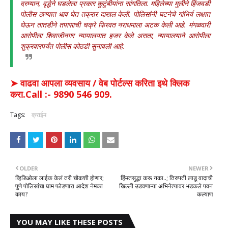
दरम्यान, वृद्धेने घडलेला प्रकार कुटुंबीयांना सांगतिला. महिलेच्या मुलीने हिंजवडी
पोलीस ठाण्यात धाव घेत तक्रार दाखल केली. पोलिसांनी घटनेचे गांभिर्य लक्षात
घेऊन तातडीने तपासाची चक्रे फिरवत नराधमाला अटक केली आहे. मंगळवारी
आरोपीला शिवाजीनगर न्यायालयात हजर केले असता, न्यायालयाने आरोपीला
शुक्रवारपर्यंत पोलीस कोठडी सुनावली आहे.
➤ वाढवा आपला व्यवसाय / वेब पोर्टल्स करिता इथे क्लिक
करा.Call :- 9890 546 909.
Tags:
क्राईम
OLDER
NEWER
व्हिडिओला लाईक केलं तरी चौकशी होणार;
हिंमतसुद्धा करू नका..; तिरुपती लाडू वादाची
पुणे पोलिसांचा घाम फोडणारा आदेश नेमका
खिल्ली उडवणाऱ्या अभिनेत्यावर भडकले पवन
काय?
कल्याण
YOU MAY LIKE THESE POSTS