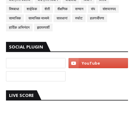
विषबाधा
शाईफेक
शेती
शैक्षणिक
सन्मान
संप
संशयास्पद
सामाजिक
सामाजिक माध्यमे
सावधान!
स्फोट
हलगर्जीपणा
हार्दिक अभिनंदन
हृदयस्पर्शी
SOCIAL PLUGIN
LIVE SCORE