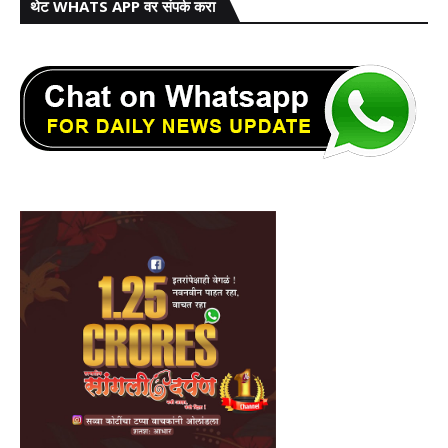
थेट WHATS APP वर संपर्क करा