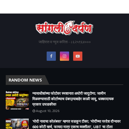
जाहिरात व न्यूज करिता - ८६२५९६४०००
RANDOM NEWS
न्यायाधीशांच्या फोटोवर स्मशानात अघोरी जादूटोणा; जामीन
मिळवण्यासाठी कोर्टाच्याच उंबरठ्याबाहेर काळी जादू, धक्कादायक
प्रकार उघडकीस!
August 10, 2026
'मोदी नावाचा कोलंबस!' म्हणत सडकून टीका; 'मोदींच्या परदेश दौऱ्यावर
600 कोटी खर्च, फायदा मात्र एकाच व्यक्तीला', UBT चा टोला