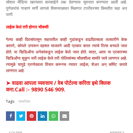
सोशल मीडिया खात्यावर बारकाईने लक्ष ठेवण्यास सुरुवात करण्यात आली आहे.
पुणेकरांचं गाऱ्हाणं मार्गी लागलं! विमानतळावर मिळणार टपरीवरच्या किमतीत चहा अन्
पाणी
लाईक केलं तरी होणार चौकशी
गेल्या काही दिवसांपासून शहरातील काही गुडांकडून वाढदिवसाला तलवारीने केक
कापणे, कोयते उगारून दहशत माजवणे आदी प्रकार करत त्याचे रिल्स बनवले जात
होते. या व्हिडिओंना अनेकांकडून लाईक केले जात होते. मात्र, आता या प्रकारच्या
व्हिडिओंना चुकून जरी लाईक केले तरी पोलिसांच्या चौकशीला सामोरे जावे लागणार आहे.
त्यामुळे यापुढे प्रत्येकाला विचार करुनच त्यावर लाईक, शेअर अन् कॉमेंट करावे
लागणार आहे.
➤ वाढवा आपला व्यवसाय / वेब पोर्टल्स करिता इथे क्लिक
करा.Call :- 9890 546 909.
Tags:
सामाजिक
OLDER
NEWER