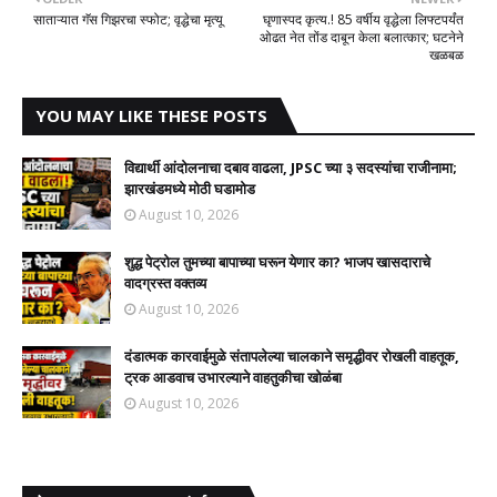
साताऱ्यात गॅस गिझरचा स्फोट; वृद्धेचा मृत्यू
घृणास्पद कृत्य.! 85 वर्षीय वृद्धेला लिफ्टपर्यंत
ओढत नेत तोंड दाबून केला बलात्कार; घटनेने
खळबळ
YOU MAY LIKE THESE POSTS
विद्यार्थी आंदोलनाचा दबाव वाढला, JPSC च्या ३ सदस्यांचा राजीनामा;
झारखंडमध्ये मोठी घडामोड
August 10, 2026
शुद्ध पेट्रोल तुमच्या बापाच्या घरून येणार का? भाजप खासदाराचे
वादग्रस्त वक्तव्य
August 10, 2026
दंडात्मक कारवाईमुळे संतापलेल्या चालकाने समृद्धीवर रोखली वाहतूक,
ट्रक आडवाच उभारल्याने वाहतुकीचा खोळंबा
August 10, 2026