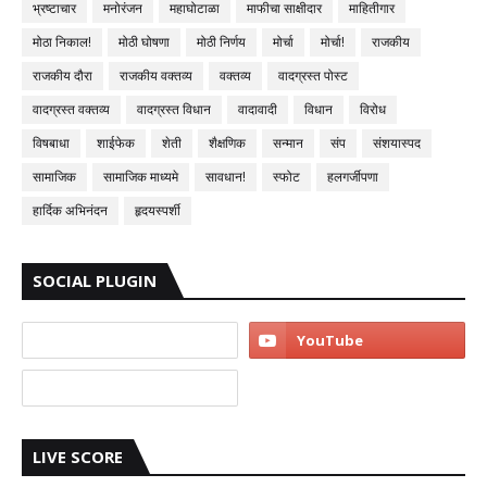
भ्रष्टाचार
मनोरंजन
महाघोटाळा
माफीचा साक्षीदार
माहितीगार
मोठा निकाल!
मोठी घोषणा
मोठी निर्णय
मोर्चा
मोर्चा!
राजकीय
राजकीय दौरा
राजकीय वक्तव्य
वक्तव्य
वादग्रस्त पोस्ट
वादग्रस्त वक्तव्य
वादग्रस्त विधान
वादावादी
विधान
विरोध
विषबाधा
शाईफेक
शेती
शैक्षणिक
सन्मान
संप
संशयास्पद
सामाजिक
सामाजिक माध्यमे
सावधान!
स्फोट
हलगर्जीपणा
हार्दिक अभिनंदन
हृदयस्पर्शी
SOCIAL PLUGIN
LIVE SCORE