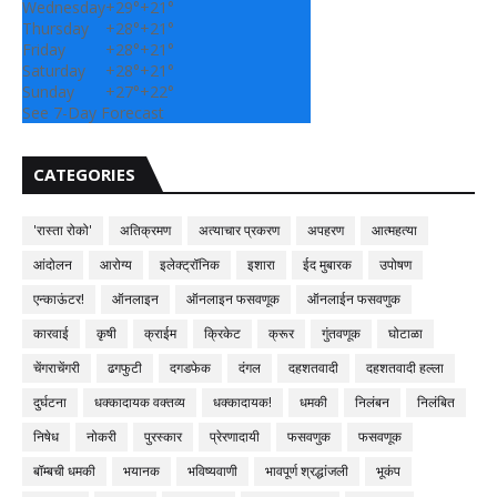
Wednesday
+
29°
+
21°
Thursday
+
28°
+
21°
Friday
+
28°
+
21°
Saturday
+
28°
+
21°
Sunday
+
27°
+
22°
See 7-Day Forecast
CATEGORIES
'रास्ता रोको'
अतिक्रमण
अत्याचार प्रकरण
अपहरण
आत्महत्या
आंदोलन
आरोग्य
इलेक्ट्रॉनिक
इशारा
ईद मुबारक
उपोषण
एन्काऊंटर!
ऑनलाइन
ऑनलाइन फसवणूक
ऑनलाईन फसवणुक
कारवाई
कृषी
क्राईम
क्रिकेट
क्रूर
गुंतवणूक
घोटाळा
चेंगराचेंगरी
ढगफुटी
दगडफेक
दंगल
दहशतवादी
दहशतवादी हल्ला
दुर्घटना
धक्कादायक वक्तव्य
धक्कादायक!
धमकी
निलंबन
निलंबित
निषेध
नोकरी
पुरस्कार
प्रेरणादायी
फसवणुक
फसवणूक
बॉम्बची धमकी
भयानक
भविष्यवाणी
भावपूर्ण श्रद्धांजली
भूकंप