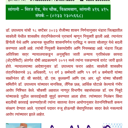
डॉ. उपाध्याय यांची १८ सप्टेंबर २०२३ रोजीच्या शासन निर्णयानुसार भंडारा जिल्ह्यातील
साकोली येथील शासकीय तंत्रनिकेतनचे प्राचार्य म्हणून नियुक्ती झाली आहे. त्यानंतर
हिंगोली येथे आणि अचानक सुधारित शासननिर्णय प्रसिद्ध न करता सोलापूर येथे बदली
करण्यात आली आहे. त्यांची नियुक्ती बेकायदेशीर आणि नियमबाह्य आहे. भंडारा जिल्हा
अतिरिक्त सत्र न्यायालयाकडून अनुसूचित जाती अन्याय प्रतिबंधक कायदा
(ॲट्रोसिटी) अंतर्गत दोषी आढळल्याने २०१९ मध्ये त्यांना पकडण्याचे वारंट जारी झाले
होते. न्यायालयाच्या आदेशानुसार डॉ. उपाध्याय फरार आहेत. साकोली शासकीय
तंत्रनिकेतनचे ३६ अधिकारी, १९ वर्ग ३ कर्मचारी आणि ११ वर्ग ४ कर्मचारी यांच्या
साक्षीनंतर डी. सी सतदेवे, डी. एस. कुलकर्णी आणि एस. आर. थुटे यांच्या चौकशी
समितीने डॉ. उपाध्याय यांच्यावर मानसिक, लैंगिक छळ, आर्थिक घोटाळे केल्याचे गंभीर
आरोप निश्चित केले. चौकशी अहवाल नागपूर विभागीय सहसंचालक डॉ. राम निबुदे
यांच्याकडे पुढील कारवाईसाठी सुपूर्द करण्यात आला होता. त्यांच्यावर निलंबन किंवा
बदलीची कारवाई करण्याऐवजी त्यांना सातव्या वेतन आयोगानुसार वेतननिश्चिती करून
संरक्षण देण्यात आले. प्राचार्य पदावर रुजू होऊनही सेवापुस्तिका सादर केले नसल्याचे
आरोप त्यांच्यावर झाले आहेत.