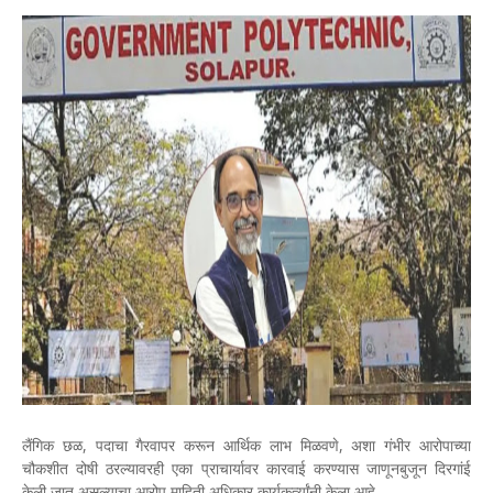
लैंगिक छळ, पदाचा गैरवापर करून आर्थिक लाभ मिळवणे, अशा गंभीर आरोपाच्या
चौकशीत दोषी ठरल्यावरही एका प्राचार्यावर कारवाई करण्यास जाणूनबुजून दिरगांई
केली जात असल्याचा आरोप माहिती अधिकार कार्यकर्त्यांनी केला आहे.