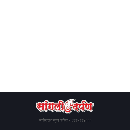
जाहिरात व न्यूज करिता - ८६२५९६४०००