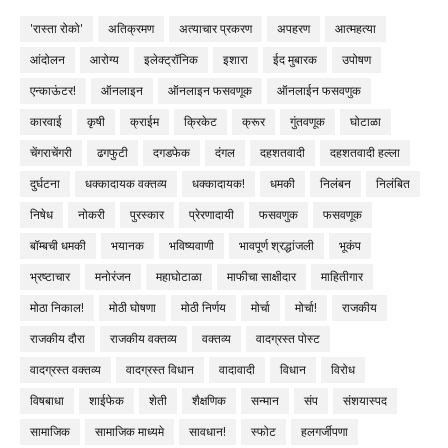
'रास्ता रोको'
अतिक्रमण
अत्याचार प्रकरण
अपहरण
आत्महत्या
आंदोलन
आरोग्य
इलेक्ट्रॉनिक
इशारा
ईद मुबारक
उपोषण
एन्काऊंटर!
ऑनलाइन
ऑनलाइन फसवणूक
ऑनलाईन फसवणुक
कारवाई
कृषी
क्राईम
क्रिकेट
क्रूर
गुंतवणूक
घोटाळा
चेंगराचेंगरी
ढगफुटी
दगडफेक
दंगल
दहशतवादी
दहशतवादी हल्ला
दुर्घटना
धक्कादायक वक्तव्य
धक्कादायक!
धमकी
निलंबन
निलंबित
निषेध
नोकरी
पुरस्कार
प्रेरणादायी
फसवणुक
फसवणूक
बॉम्बची धमकी
भयानक
भविष्यवाणी
भावपूर्ण श्रद्धांजली
भूकंप
भ्रष्टाचार
मनोरंजन
महाघोटाळा
माफीचा साक्षीदार
माहितीगार
मोठा निकाल!
मोठी घोषणा
मोठी निर्णय
मोर्चा
मोर्चा!
राजकीय
राजकीय दौरा
राजकीय वक्तव्य
वक्तव्य
वादग्रस्त पोस्ट
वादग्रस्त वक्तव्य
वादग्रस्त विधान
वादावादी
विधान
विरोध
विषबाधा
शाईफेक
शेती
शैक्षणिक
सन्मान
संप
संशयास्पद
सामाजिक
सामाजिक माध्यमे
सावधान!
स्फोट
हलगर्जीपणा