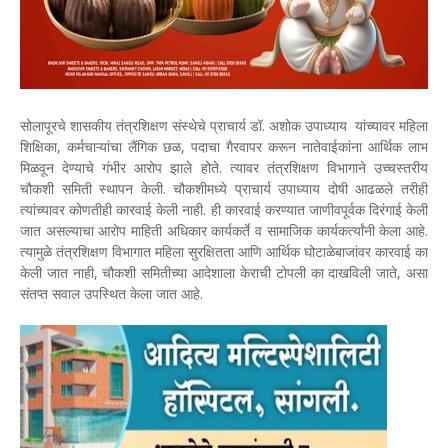
सोलापूरचे शासकीय तंत्रशिक्षण संस्थेचे प्राचार्य डॉ. अशोक उपाध्याय यांच्यावर महिला
शिक्षिका, कर्मचाऱ्यांचा लैंगिक छळ, पदाचा गैरवापर करून नातेवाईकांना आर्थिक लाभ
मिळवून देण्याचे गंभीर आरोप झाले होते. त्यावर तंत्रशिक्षण विभागाने उच्चस्तरीय
चौकशी समिती स्थापन केली. चौकशीमध्ये प्राचार्य उपाध्याय दोषी आढळले तरीही
त्यांच्यावर कोणतीही कारवाई केली नाही. ही कारवाई करण्यात जाणीवपूर्वक दिरंगाई केली
जात असल्याचा आरोप माहिती अधिकार कार्यकर्ते व सामाजिक कार्यकर्त्यांनी केला आहे.
त्यामुळे तंत्रशिक्षण विभागात महिला सुरक्षितता आणि आर्थिक घोटाळेबाजांवर कारवाई का
केली जात नाही, चौकशी समितीच्या आदेशाला केराची टोपली का दाखविली जाते, असा
संतप्त सवाल उपस्थित केला जात आहे.