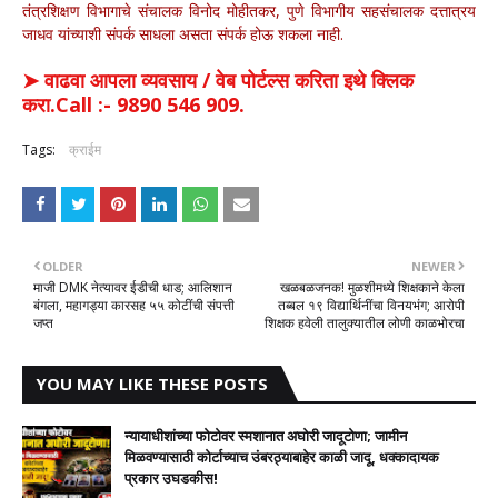
तंत्रशिक्षण विभागाचे संचालक विनोद मोहीतकर, पुणे विभागीय सहसंचालक दत्तात्रय
जाधव यांच्याशी संपर्क साधला असता संपर्क होऊ शकला नाही.
➤ वाढवा आपला व्यवसाय / वेब पोर्टल्स करिता इथे क्लिक
करा.Call :- 9890 546 909.
Tags:
क्राईम
OLDER
NEWER
माजी DMK नेत्यावर ईडीची धाड; आलिशान
खळबळजनक! मुळशीमध्ये शिक्षकाने केला
बंगला, महागड्या कारसह ५५ कोटींची संपत्ती
तब्बल १९ विद्यार्थिनींचा विनयभंग; आरोपी
जप्त
शिक्षक हवेली तालुक्यातील लोणी काळभोरचा
YOU MAY LIKE THESE POSTS
न्यायाधीशांच्या फोटोवर स्मशानात अघोरी जादूटोणा; जामीन
मिळवण्यासाठी कोर्टाच्याच उंबरठ्याबाहेर काळी जादू, धक्कादायक
प्रकार उघडकीस!