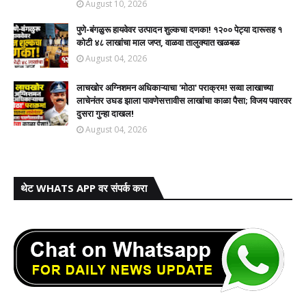
August 10, 2026
पुणे-बंगळुरू हायवेवर उत्पादन शुल्कचा दणका! १२०० पेट्या दारूसह १
कोटी ४८ लाखांचा माल जप्त, वाळवा तालुक्यात खळबळ
August 04, 2026
लाचखोर अग्निशमन अधिकाऱ्याचा 'मोठा' पराक्रम! सव्वा लाखाच्या
लाचेनंतर उघड झाला पावणेसत्तावीस लाखांचा काळा पैसा; विजय पवारवर
दुसरा गुन्हा दाखल!​
August 04, 2026
थेट WHATS APP वर संपर्क करा