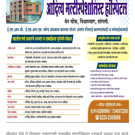
सोलापूर येथे ते नियमात नसतानाही शासकीय तंत्रनिकेतन प्राचार्य पदावर रुजू झाले.