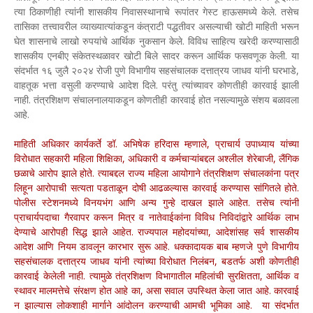
त्या ठिकाणीही त्यांनी शासकीय निवासस्थानाचे रूपांतर गेस्ट हाऊसमध्ये केले. तसेच
तासिका तत्त्वावरील व्याख्यात्यांकडून कंत्राटी पद्धतीवर असल्याची खोटी माहिती भरून
घेत शासनाचे लाखो रुपयांचे आर्थिक नुकसान केले. विविध साहित्य खरेदी करण्यासाठी
शासकीय एनबीए संकेतस्थळावर खोटी बिले सादर करून आर्थिक फसवणूक केली. या
संदर्भात १६ जुलै २०२४ रोजी पुणे विभागीय सहसंचालक दत्तात्रय जाधव यांनी घरभाडे,
वाहतूक भत्ता वसुली करण्याचे आदेश दिले. परंतु त्यांच्यावर कोणतीही कारवाई झाली
नाही. तंत्रशिक्षण संचालनालयाकडून कोणतीही कारवाई होत नसल्यामुळे संशय बळावला
आहे.
माहिती अधिकार कार्यकर्ते डॉ. अभिषेक हरिदास म्हणाले, प्राचार्य उपाध्याय यांच्या
विरोधात सहकारी महिला शिक्षिका, अधिकारी व कर्मचाऱ्यांबद्दल अश्लील शेरेबाजी, लैंगिक
छळाचे आरोप झाले होते. त्याबद्दल राज्य महिला आयोगाने तंत्रशिक्षण संचालकांना पत्र
लिहून आरोपाची सत्यता पडताळून दोषी आढळल्यास कारवाई करण्यास सांगितले होते.
पोलीस स्टेशनमध्ये विनयभंग आणि अन्य गुन्हे दाखल झाले आहेत. तसेच त्यांनी
प्राचार्यपदाचा गैरवापर करून मित्र व नातेवाईकांना विविध निविदांद्वारे आर्थिक लाभ
देण्याचे आरोपही सिद्ध झाले आहेत. राज्यपाल महोदयांच्या, आदेशांसह सर्व शासकीय
आदेश आणि नियम डावलून कारभार सुरू आहे. धक्कादायक बाब म्हणजे पुणे विभागीय
सहसंचालक दत्तात्रय जाधव यांनी त्यांच्या विरोधात निलंबन, बडतर्फ अशी कोणतीही
कारवाई केलेली नाही. त्यामुळे तंत्रशिक्षण विभागातील महिलांची सुरक्षितता, आर्थिक व
स्थावर मालमत्तेचे संरक्षण होत आहे का, असा सवाल उपस्थित केला जात आहे. कारवाई
न झाल्यास लोकशाही मार्गाने आंदोलन करण्याची आमची भूमिका आहे. या संदर्भात