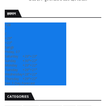
हवामान
+
28
°
C
+
29°
+
23°
Sangli
Friday, 07
Saturday
+
29°
+
23°
Sunday
+
30°
+
22°
Monday
+
29°
+
22°
Tuesday
+
29°
+
21°
Wednesday
+
28°
+
22°
Thursday
+
29°
+
22°
See 7-Day Forecast
CATEGORIES