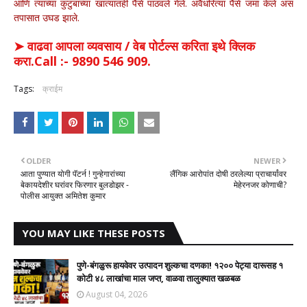
आणि त्याच्या कुटुंबाच्या खात्यातही पैसे पाठवले गेले. अवैधरित्या पैसे जमा केले असं
तपासात उघड झाले.
➤ वाढवा आपला व्यवसाय / वेब पोर्टल्स करिता इथे क्लिक
करा.Call :- 9890 546 909.
Tags:
क्राईम
OLDER
NEWER
आता पुण्यात योगी पॅटर्न ! गुन्हेगारांच्या
लैंगिक आरोपांत दोषी ठरलेल्या प्राचार्यांवर
बेकायदेशीर घरांवर फिरणार बुलडोझर -
मेहेरनजर कोणाची?
पोलीस आयुक्त अमितेश कुमार
YOU MAY LIKE THESE POSTS
पुणे-बंगळुरू हायवेवर उत्पादन शुल्कचा दणका! १२०० पेट्या दारूसह १
कोटी ४८ लाखांचा माल जप्त, वाळवा तालुक्यात खळबळ
August 04, 2026