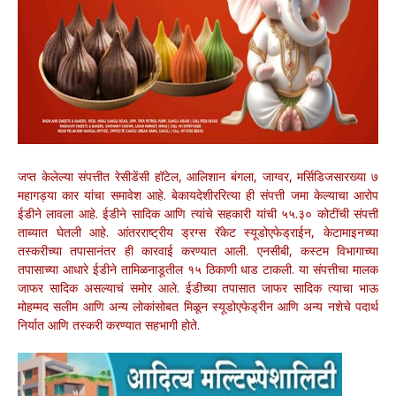
जप्त केलेल्या संपत्तीत रेसीडेंसी हॉटेल, आलिशान बंगला, जाग्वर, मर्सिडिजसारख्या ७
महागड्या कार यांचा समावेश आहे. बेकायदेशीररित्या ही संपत्ती जमा केल्याचा आरोप
ईडीने लावला आहे. ईडीने सादिक आणि त्यांचे सहकारी यांची ५५.३० कोटींची संपत्ती
ताब्यात घेतली आहे. आंतरराष्ट्रीय ड्रग्स रॅकेट स्यूडोएफेड्राईन, केटामाइनच्या
तस्करीच्या तपासानंतर ही कारवाई करण्यात आली. एनसीबी, कस्टम विभागाच्या
तपासाच्या आधारे ईडीने तामिळनाडूतील १५ ठिकाणी धाड टाकली. या संपत्तीचा मालक
जाफर सादिक असल्याचं समोर आले. ईडीच्या तपासात जाफर सादिक त्याचा भाऊ
मोहम्मद सलीम आणि अन्य लोकांसोबत मिळून स्यूडोएफेड्रीन आणि अन्य नशेचे पदार्थ
निर्यात आणि तस्करी करण्यात सहभागी होते.