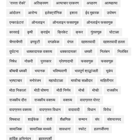
'रास्ता रोको'
अतिक्रमण
अत्याचार प्रकरण
अपहरण
आत्महत्या
आंदोलन
आरोग्य
इलेक्ट्रॉनिक
इशारा
ईद मुबारक
उपोषण
एन्काऊंटर!
ऑनलाइन
ऑनलाइन फसवणूक
ऑनलाईन फसवणुक
कारवाई
कृषी
क्राईम
क्रिकेट
क्रूर
गुंतवणूक
घोटाळा
चेंगराचेंगरी
ढगफुटी
दगडफेक
दंगल
दहशतवादी
दहशतवादी हल्ला
दुर्घटना
धक्कादायक वक्तव्य
धक्कादायक!
धमकी
निलंबन
निलंबित
निषेध
नोकरी
पुरस्कार
प्रेरणादायी
फसवणुक
फसवणूक
बॉम्बची धमकी
भयानक
भविष्यवाणी
भावपूर्ण श्रद्धांजली
भूकंप
भ्रष्टाचार
मनोरंजन
महाघोटाळा
माफीचा साक्षीदार
माहितीगार
मोठा निकाल!
मोठी घोषणा
मोठी निर्णय
मोर्चा
मोर्चा!
राजकीय
राजकीय दौरा
राजकीय वक्तव्य
वक्तव्य
वादग्रस्त पोस्ट
वादग्रस्त वक्तव्य
वादग्रस्त विधान
वादावादी
विधान
विरोध
विषबाधा
शाईफेक
शेती
शैक्षणिक
सन्मान
संप
संशयास्पद
सामाजिक
सामाजिक माध्यमे
सावधान!
स्फोट
हलगर्जीपणा
हार्दिक अभिनंदन
हृदयस्पर्शी