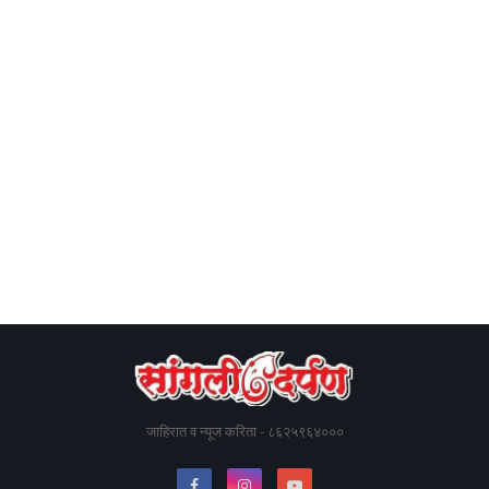
जाहिरात व न्यूज करिता - ८६२५९६४०००