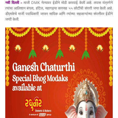
नवी दिल्ली -
माजी DMK नेत्यावर ईडीने मोठी कारवाई केली आहे. तपास यंत्रणेने
त्यांचा आलिशान बंगला, हॉटेल, महागड्या कारसह ५५ कोटींची संपत्ती जप्त केली आहे.
डीएमकेचे माजी पदाधिकारी जाफर सादिक आणि त्यांच्या सहकाऱ्यांच्या संपत्तीवर ईडीने
जप्ती केली.