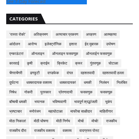
See 7-Day Forecast
CATEGORIES
'रास्ता रोको'
अतिक्रमण
अत्याचार प्रकरण
अपहरण
आत्महत्या
आंदोलन
आरोग्य
इलेक्ट्रॉनिक
इशारा
ईद मुबारक
उपोषण
एन्काऊंटर!
ऑनलाइन
ऑनलाइन फसवणूक
ऑनलाईन फसवणुक
कारवाई
कृषी
क्राईम
क्रिकेट
क्रूर
गुंतवणूक
घोटाळा
चेंगराचेंगरी
ढगफुटी
दगडफेक
दंगल
दहशतवादी
दहशतवादी हल्ला
दुर्घटना
धक्कादायक वक्तव्य
धक्कादायक!
धमकी
निलंबन
निलंबित
निषेध
नोकरी
पुरस्कार
प्रेरणादायी
फसवणुक
फसवणूक
बॉम्बची धमकी
भयानक
भविष्यवाणी
भावपूर्ण श्रद्धांजली
भूकंप
भ्रष्टाचार
मनोरंजन
महाघोटाळा
माफीचा साक्षीदार
माहितीगार
मोठा निकाल!
मोठी घोषणा
मोठी निर्णय
मोर्चा
मोर्चा!
राजकीय
राजकीय दौरा
राजकीय वक्तव्य
वक्तव्य
वादग्रस्त पोस्ट