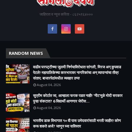
जाहिरात व न्यूज करिता - ८६२५९६४०००
RANDOM NEWS
वाढीव घरपट्टीच्या जुलमी निर्णयाविरोधात सांगली, मिरज अन् कुपवाड
पेटले! महापालिकेच्या कारभारावर नागरिकांचा अन् व्यापाऱ्यांचा तीव्र
संताप; बाजारपेठांमधील व्यवहार ठप्प!​
August 04, 2026
सुप्रीम कोर्टात जा, आम्हाला फरक पडत नाही! 'नीट'मुळे मोदी सरकार
पुन्हा संकटात? 6 विद्यार्थी आणणार जेरीस...
August 04, 2026
भारतीय डाक विभागात १० वी पास उमेदवारांसाठी भरती जाहीर! कोण
करू शकते अर्ज? जाणून घ्या सविस्तर