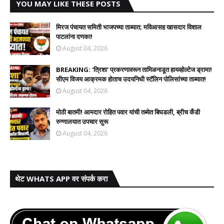
YOU MAY LIKE THESE POSTS
मिरज पंचायत समिती भाजपच्या ताब्यात; मविआसह खासदार विशाल
पाटलांना दणका!
August 04, 2026
BREAKING: 'त्रिशा' प्रकरणावरून तामिळनाडूत हायव्होल्टेज ड्रामा!
सीएम विजय आक्रमक होताच उदयनिधी स्टॅलिन पोलिसांच्या ताब्यात!
August 04, 2026
मोठी बातमी! आमदार रोहित पवार यांची तब्येत बिघडली, ब्रीच कँडी
रुग्णालयात उपचार सुरू
August 04, 2026
थेट WHATS APP वर संपर्क करा