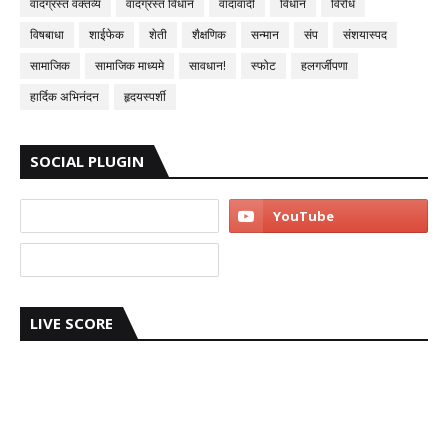
वादग्रस्त वक्तव्य
वादग्रस्त विधान
वादावादी
विधान
विरोध
विषबाधा
शाईफेक
शेती
शैक्षणिक
सन्मान
संप
संशयास्पद
सामाजिक
सामाजिक माध्यमे
सावधान!
स्फोट
हलगर्जीपणा
हार्दिक अभिनंदन
हृदयस्पर्शी
SOCIAL PLUGIN
LIVE SCORE