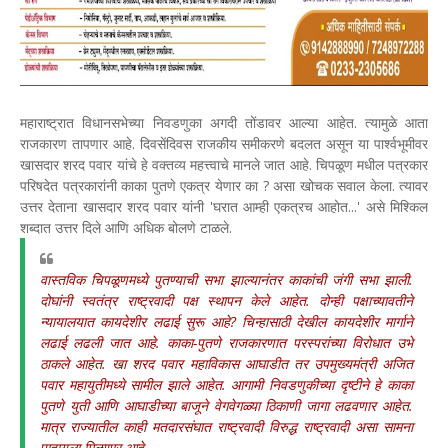
महाराष्ट्रात विधानसभेच्या निवडणुका अगदी तोंडावर आल्या आहेत. त्यामुळे आता
राजकारण तापणार आहे. दिवसेंदिवस राजकीय समीकरणे बदलत असून या पार्श्वभूमीवर
खासदार शरद पवार यांचे हे वक्तव्य महत्त्वाचे मानले जात आहे. चिपळूण मधील पत्रकार
परिषदेत पत्रकारांनी काका पुतणे एकत्र येणार का ? असा खोचक सवाल केला. त्यावर
उत्तर देताना खासदार शरद पवार यांनी 'घरात आम्ही एकत्रच आहोत...' असे मिश्किल
शब्दात उत्तर दिले आणि अधिक बोलणे टाळले.
वास्तविक चिपळूणमध्ये पुतण्याची सभा झाल्यानंतर काकांची जंगी सभा झाली.
दोघांनी स्वतंत्र राष्ट्रवादी पक्ष स्थापन केले आहेत. दोन्ही पक्षाच्यावतीने
न्यायालयात कायदेशीर लढाई सुरू आहे? चिन्हासाठी देखील कायदेशीर मार्गाने
लढाई लढली जात आहे. काका-पुतणे राजकारणात परस्परांच्या विरोधात उभे
ठाकले आहेत. खा शरद पवार महाविकास आघाडीत तर उपमुख्यमंत्री अजित
पवार महायुतीमध्ये सामील झाले आहेत. आगामी निवडणुकीच्या दृष्टीने हे काका
पुतणे युती आणि आघाडीच्या बाजूने वेगवेगळ्या ठिकाणी जागा लढवणार आहेत.
मात्र राज्यातील काही मतदारसंघात राष्ट्रवादी विरुद्ध राष्ट्रवादी असा सामना
पाहायला मिळणार आहे.