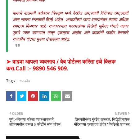
यामध्ये बारामती बरोबरच चिपळूण मध्ये देखील राष्ट्रवादी विरोधात राष्ट्रवादी
असा सामना रंगण्याची चिन्हे आहेत. आघाडीच्या जागा वाटपानंतर त्याला अधिक
स्पष्टता मिळणार आहे. राजकारणात परस्परांच्या विरोधी भूमिका घेणारे काका
पुतणे पवार घराण्यात मात्र एकत्रच आहोत असे काकांनी जाहीर केल्याने
राजकीय गोटात भुवया उंचावल्या आहेत.
➤ वाढवा आपला व्यवसाय / वेब पोर्टल्स करिता इथे क्लिक
करा.Call :- 9890 546 909.
Tags:
राजकीय
OLDER
NEWER
पुणे :-बँकेच्या महिला व्यवस्थापकाने
तिरुपतीनंतर मुंबईत खळबळ, सिद्धिविनायक
लॉकरमधील तब्बल ३ कोटींचं सोनं चोरलं!
मंदिराच्या प्रसादात उंदीर? व्हिडिओ व्हायरल