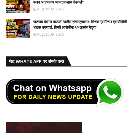
बनाव अन् भाजप आमदारालाच गंडवलं"
August 09, 2026
पाटगाव येथील माऊली पाटील हत्याप्रकरण: मिरज ग्रामीण व एलसीबीची
धडक कारवाई; तिन्ही आरोपींना १२ तासांत बेड्या
August 09, 2026
थेट WHATS APP वर संपर्क करा