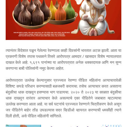
त्यानंतर विदेशात पळून गेलेल्या रेवण्णाला काही दिवसांनी भारतात अटक झाली. आता या
प्रकरणी विशेष तपास पथकाने तिसरे आरोपपत्र आमदार / खासदार विशेष न्यायालयात
दाखल केले आहे. १,६९१ पानांच्या या आरोपपत्रात अनेक धक्कादायक आणि मन सुन्न
करणाऱ्या बाबी पोलिसांनी नमूद केल्या आहेत.
आरोपपत्रात उल्लेख केल्यानुसार प्रज्ज्वल रेवण्णा पीडित महिलांना अत्याचारावेळी
विशिष्ट कपडे परिधान करण्यासाठी बळजबरी करायचा. तसेच अत्याचार करत असताना
बंदुकीचा धाक दाखवून हसण्यास भाग पाडायचा. २०२० ते २०२३ या काळात बंदुकीचा
धाक दाखवून वारंवार अत्याचार केले असल्याचे एका पीडितेने जबाबात म्हटल्याचा
उल्लेख करण्यात आला आहे. या सर्व घटनांचे प्रज्ज्वल रेवण्णाने चित्रीकरण केले असून
जर पीडितेने बाहेर तोंड उघडल्यास सदर व्हिडीओ व्हायरल करण्याची धमकीही त्याने
दिली होती, असे पीडित महिलांनी सांगितले.