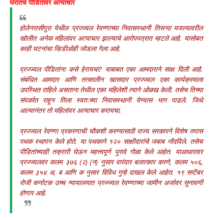
घरातच पीडितांवर अत्याचार
होलेनरासीपुरा येथील प्रज्ज्वल रेवण्णाच्या निवासस्थानी तिसऱ्या मजल्यावरील
खोलीत अनेक महिलांवर अत्याचार झाल्याचे आरोपपत्रात म्हटले आहे. यासोबत
काही घटनांचा व्हिडीओही जोडला गेला आहे.
प्रज्ज्वल पीडितांना कसे हेरायचा? याबाबत एका आमदाराने साक्ष दिली आहे.
संबंधित आमदार आणि तत्कालीन खासदार प्रज्ज्वल एका कार्यक्रमाला
उपस्थित राहिले असताना तेथील एका महिलेशी त्याने ओळख केली. तसेच तिच्या
संपर्कात राहून तिला स्वतःच्या निवासस्थानी येण्यास भाग पाडले. जिथे
आल्यानंतर तो महिलांवर अत्याचार करायचा.
प्रज्ज्वल रेवण्णा प्रकरणाची चौकशी करण्यासाठी राज्य सरकारने विशेष तपास
पथक स्थापन केले होते. या पथकाने १२० साक्षीदारांचे जबाब नोंदविले. तसेच
पीडितांच्याही तक्रारी घेऊन महत्त्वपूर्ण पुरावे गोळा केले आहेत. याआधारावर
प्रज्ज्वलवर कलम ३७६ (२) (न) नुसार वारंवार बलात्कार करणे, कलम ५०६,
कलम ३५४ अ, ब आणि क नुसार विविध गुन्हे दाखल केले आहेत. १९ सप्टेंबर
रोजी कर्नाटक उच्च न्यायालयात प्रज्ज्वल रेवण्णाच्या जामीन अर्जावर सुनावणी
होणार आहे.