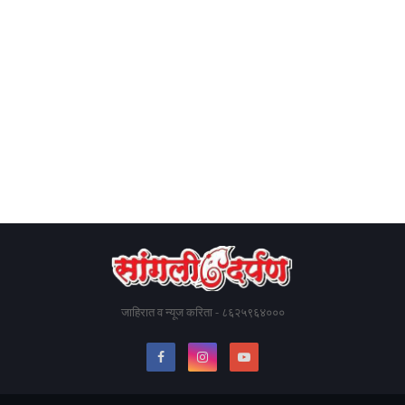
जाहिरात व न्यूज करिता - ८६२५९६४०००