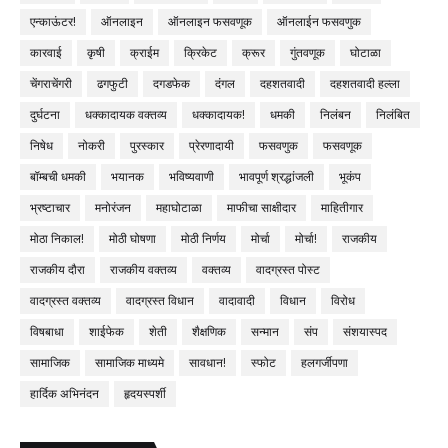
एन्काऊंटर!
ऑनलाइन
ऑनलाइन फसवणूक
ऑनलाईन फसवणुक
कारवाई
कृषी
क्राईम
क्रिकेट
क्रूर
गुंतवणूक
घोटाळा
चेंगराचेंगरी
ढगफुटी
दगडफेक
दंगल
दहशतवादी
दहशतवादी हल्ला
दुर्घटना
धक्कादायक वक्तव्य
धक्कादायक!
धमकी
निलंबन
निलंबित
निषेध
नोकरी
पुरस्कार
प्रेरणादायी
फसवणुक
फसवणूक
बॉम्बची धमकी
भयानक
भविष्यवाणी
भावपूर्ण श्रद्धांजली
भूकंप
भ्रष्टाचार
मनोरंजन
महाघोटाळा
माफीचा साक्षीदार
माहितीगार
मोठा निकाल!
मोठी घोषणा
मोठी निर्णय
मोर्चा
मोर्चा!
राजकीय
राजकीय दौरा
राजकीय वक्तव्य
वक्तव्य
वादग्रस्त पोस्ट
वादग्रस्त वक्तव्य
वादग्रस्त विधान
वादावादी
विधान
विरोध
विषबाधा
शाईफेक
शेती
शैक्षणिक
सन्मान
संप
संशयास्पद
सामाजिक
सामाजिक माध्यमे
सावधान!
स्फोट
हलगर्जीपणा
हार्दिक अभिनंदन
हृदयस्पर्शी