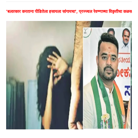
'बलात्कार करताना पीडितेला हसायला सांगायचा', प्रज्ज्वल रेवण्णाच्या विकृतीचा कळस