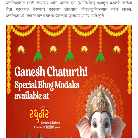
कर्नाटकातील माजी खासदार आणि जनता दल (धर्मनिरपेक्ष) पक्षातून बडतर्फ केलेला
नेता प्रज्ज्वल रेवण्णाचे प्रकरण लोकसभा निवडणुकीदरम्यान बरेच गाजले.
कर्नाटकमध्ये मतदान पार पडताच रेवण्णाचे प्रकरण समोर आले होते.