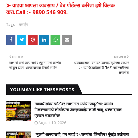
➤ वाढवा आपला व्यवसाय / वेब पोर्टल्स करिता इथे क्लिक
करा.Call :- 9890 546 909.
Tags:
क्राईम
OLDER
NEWER
माशांचं असं सत्य समोर ऐकून मासे खाणंच
धक्कादायक! बनावट कागदपत्रांच्या आधारे
सोडून द्याल; धक्कादायक रिसर्च समोर
२४ उपजिल्हाधिकारी 'IAS' पदोन्नतीच्या
तयारीत
YOU MAY LIKE THESE POSTS
न्यायाधीशांच्या फोटोवर स्मशानात अघोरी जादूटोणा; जामीन
मिळवण्यासाठी कोर्टाच्याच उंबरठ्याबाहेर काळी जादू, धक्कादायक
प्रकार उघडकीस!
August 10, 2026
"मुलगी आमदाराची, पण जावई २५ लग्नांचा 'किंगपिन'! मुंबईत उद्योगाचा