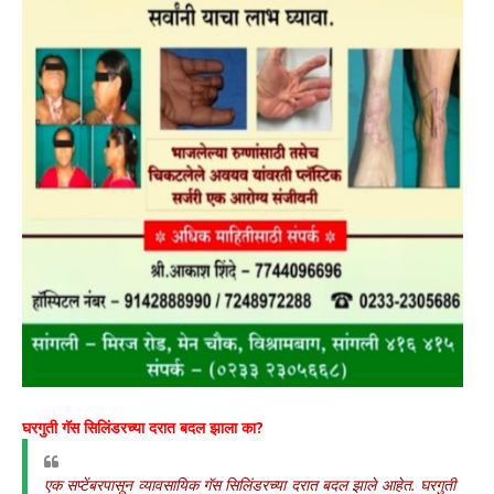
घरगुती गॅस सिलिंडरच्या दरात बदल झाला का?
एक सप्टेंबरपासून व्यावसायिक गॅस सिलिंडरच्या दरात बदल झाले आहेत. घरगुती