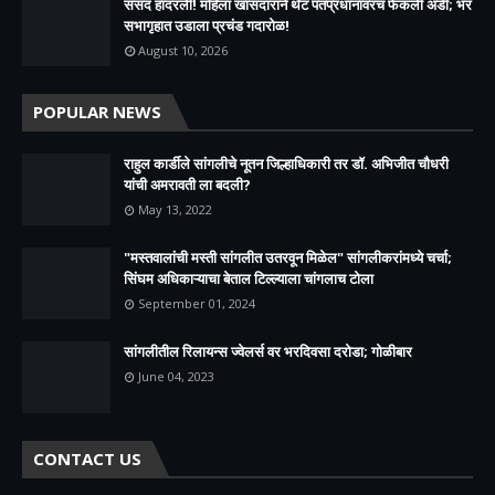
संसद हादरली! महिला खासदाराने थेट पंतप्रधानांवरच फेकली अंडी; भर
सभागृहात उडाला प्रचंड गदारोळ!
August 10, 2026
POPULAR NEWS
राहुल कार्डीले सांगलीचे नूतन जिल्हाधिकारी तर डॉ. अभिजीत चौधरी
यांची अमरावती ला बदली?
May 13, 2022
"मस्तवालांची मस्ती सांगलीत उतरवून मिळेल" सांगलीकरांमध्ये चर्चा;
सिंघम अधिकाऱ्याचा बेताल टिल्ल्याला चांगलाच टोला
September 01, 2024
सांगलीतील रिलायन्स ज्वेलर्स वर भरदिवसा दरोडा; गोळीबार
June 04, 2023
CONTACT US