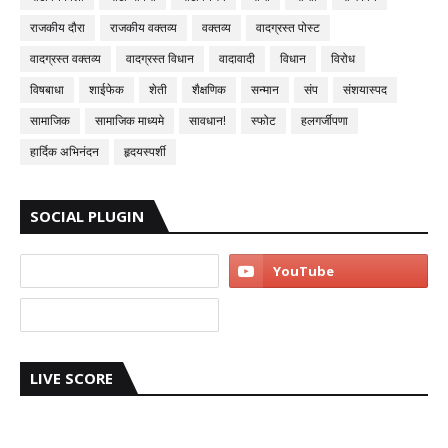
राजकीय दौरा
राजकीय वक्तव्य
वक्तव्य
वादग्रस्त पोस्ट
वादग्रस्त वक्तव्य
वादग्रस्त विधान
वादावादी
विधान
विरोध
विषबाधा
शाईफेक
शेती
शैक्षणिक
सन्मान
संप
संशयास्पद
सामाजिक
सामाजिक माध्यमे
सावधान!
स्फोट
हलगर्जीपणा
हार्दिक अभिनंदन
हृदयस्पर्शी
SOCIAL PLUGIN
LIVE SCORE