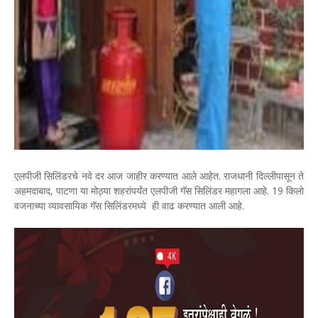
एलपीजी सिलिंडरचे नवे दर आज जाहीर करण्यात आले आहेत. राजधानी दिल्लीपासून ते
अहमदाबाद, पाटणा या मोठ्या शहरांपर्यंत एलपीजी गॅस सिलिंडर महागला आहे. 19 किलो
वजनाच्या व्यावसायिक गॅस सिलिंडरमध्ये ही वाढ करण्यात आली आहे.