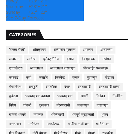
Friday
+
28°
+
21°
Saturday
+
28°
+
21°
Sunday
+
27°
+
22°
See 7-Day Forecast
CATEGORIES
'रास्ता रोको'
अतिक्रमण
अत्याचार प्रकरण
अपहरण
आत्महत्या
आंदोलन
आरोग्य
इलेक्ट्रॉनिक
इशारा
ईद मुबारक
उपोषण
एन्काऊंटर!
ऑनलाइन
ऑनलाइन फसवणूक
ऑनलाईन फसवणुक
कारवाई
कृषी
क्राईम
क्रिकेट
क्रूर
गुंतवणूक
घोटाळा
चेंगराचेंगरी
ढगफुटी
दगडफेक
दंगल
दहशतवादी
दहशतवादी हल्ला
दुर्घटना
धक्कादायक वक्तव्य
धक्कादायक!
धमकी
निलंबन
निलंबित
निषेध
नोकरी
पुरस्कार
प्रेरणादायी
फसवणुक
फसवणूक
बॉम्बची धमकी
भयानक
भविष्यवाणी
भावपूर्ण श्रद्धांजली
भूकंप
भ्रष्टाचार
मनोरंजन
महाघोटाळा
माफीचा साक्षीदार
माहितीगार
मोठा निकाल!
मोठी घोषणा
मोठी निर्णय
मोर्चा
मोर्चा!
राजकीय