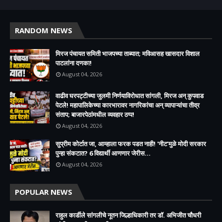
RANDOM NEWS
मिरज पंचायत समिती भाजपच्या ताब्यात; मविआसह खासदार विशाल
पाटलांना दणका!
August 04, 2026
वाढीव घरपट्टीच्या जुलमी निर्णयाविरोधात सांगली, मिरज अन् कुपवाड
पेटले! महापालिकेच्या कारभारावर नागरिकांचा अन् व्यापाऱ्यांचा तीव्र
संताप; बाजारपेठांमधील व्यवहार ठप्प!​
August 04, 2026
सुप्रीम कोर्टात जा, आम्हाला फरक पडत नाही! 'नीट'मुळे मोदी सरकार
पुन्हा संकटात? 6 विद्यार्थी आणणार जेरीस...
August 04, 2026
POPULAR NEWS
राहुल कार्डीले सांगलीचे नूतन जिल्हाधिकारी तर डॉ. अभिजीत चौधरी