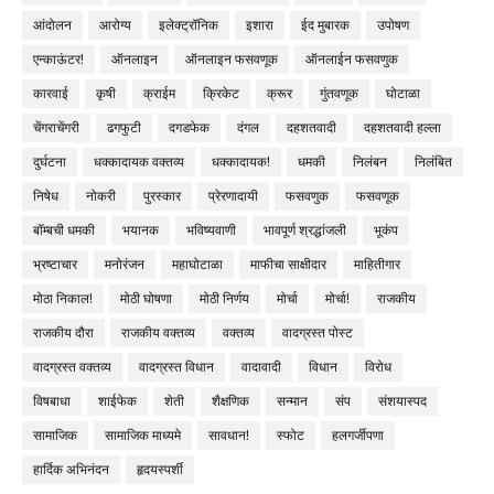
आंदोलन
आरोग्य
इलेक्ट्रॉनिक
इशारा
ईद मुबारक
उपोषण
एन्काऊंटर!
ऑनलाइन
ऑनलाइन फसवणूक
ऑनलाईन फसवणुक
कारवाई
कृषी
क्राईम
क्रिकेट
क्रूर
गुंतवणूक
घोटाळा
चेंगराचेंगरी
ढगफुटी
दगडफेक
दंगल
दहशतवादी
दहशतवादी हल्ला
दुर्घटना
धक्कादायक वक्तव्य
धक्कादायक!
धमकी
निलंबन
निलंबित
निषेध
नोकरी
पुरस्कार
प्रेरणादायी
फसवणुक
फसवणूक
बॉम्बची धमकी
भयानक
भविष्यवाणी
भावपूर्ण श्रद्धांजली
भूकंप
भ्रष्टाचार
मनोरंजन
महाघोटाळा
माफीचा साक्षीदार
माहितीगार
मोठा निकाल!
मोठी घोषणा
मोठी निर्णय
मोर्चा
मोर्चा!
राजकीय
राजकीय दौरा
राजकीय वक्तव्य
वक्तव्य
वादग्रस्त पोस्ट
वादग्रस्त वक्तव्य
वादग्रस्त विधान
वादावादी
विधान
विरोध
विषबाधा
शाईफेक
शेती
शैक्षणिक
सन्मान
संप
संशयास्पद
सामाजिक
सामाजिक माध्यमे
सावधान!
स्फोट
हलगर्जीपणा
हार्दिक अभिनंदन
हृदयस्पर्शी