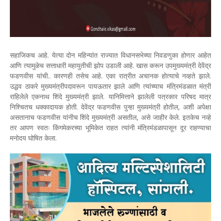
सहाजिकच आहे. येत्या दोन महिन्यांत राज्यात विधानसभेच्या निवडणुका होणार आहेत
आणि त्यामुळेच सत्ताधारी महायुतीची झोप उडाली आहे. खास करून उपमुख्यमंत्री देवेंद्र
फडणवीस यांची.. कारणही तसेच आहे. एका रात्रीत अचानक होत्याचे नव्हते झाले.
उद्धव ठाकरे मुख्यमंत्रीपदावरून पायऊतार झाले आणि त्यांच्याच मंत्रिमंडळात मंत्री
राहिलेले एकनाथ शिंदे मुख्यमंत्री झाले. यानिमित्ताने झालेली पत्रकार परिषद मात्र
निश्चितच धक्कादायक होती. देवेंद्र फडणवीस पुन्हा मुख्यमंत्री होतील, अशी अपेक्षा
असतानाच फडणवीस यांनीच शिंदे मुख्यमंत्री असतील, असे जाहीर केले. इतकेच नव्हे
तर आपण स्वतः किंगमेकरच्या भूमिकेत राहत त्यांनी मंत्रिमंडळापासून दूर राहण्याचा
मनोदय घोषित केला.