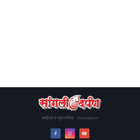
जाहिरात व न्यूज करिता - ८६२५९६४०००