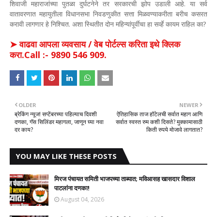
शिवाजी महाराजांच्या पुतळा दुर्घटनेने तर सरकारची झोप उडाली आहे. या सर्व
वातावरणात महायुतीला विधानसभा निवडणुकीत सत्ता मिळवण्याकरीता बरीच कसरत
करावी लागणार हे निश्चित. अशा स्थितीत दोन महिन्यांपूर्वीचा हा सर्व्हे कायम राहिल का?
➤ वाढवा आपला व्यवसाय / वेब पोर्टल्स करिता इथे क्लिक
करा.Call :- 9890 546 909.
OLDER
NEWER
ब्रेकिंग न्यूज! सप्टेंबरच्या पहिल्याच दिवशी
ऐतिहासिक ताज हॉटेलची सर्वात महाग आणि
दणका, गॅस सिलिंडर महागला, जाणून घ्या नवा
सर्वात स्वस्त रुम कशी दिसते? मुक्कामासाठी
दर काय?
किती रुपये मोजावे लागतात?
YOU MAY LIKE THESE POSTS
मिरज पंचायत समिती भाजपच्या ताब्यात; मविआसह खासदार विशाल
पाटलांना दणका!
August 04, 2026