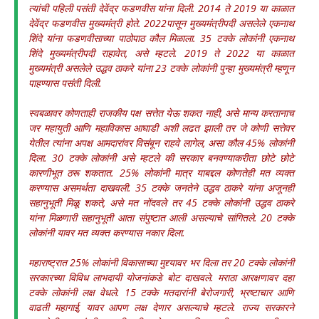
त्यांची पहिली पसंती देवेंद्र फडणवीस यांना दिली. 2014 ते 2019 या काळात
देवेंद्र फडणवीस मुख्यमंत्री होते. 2022पासून मुख्यमंत्रीपदी असलेले एकनाथ
शिंदे यांना फडणवीसाच्या पाठोपाठ कौल मिळाला. 35 टक्के लोकांनी एकनाथ
शिंदे मुख्यमंत्रीपदी राहावेत, असे म्हटले. 2019 ते 2022 या काळात
मुख्यमंत्री असलेले उद्धव ठाकरे यांना 23 टक्के लोकांनी पुन्हा मुख्यमंत्री म्हणून
पाहण्यास पसंती दिली.
स्वबळावर कोणताही राजकीय पक्ष सत्तेत येऊ शकत नाही, असे मान्य करतानाच
जर महायुती आणि महाविकास आघाडी अशी लढत झाली तर जे कोणी सत्तेवर
येतील त्यांना अपक्ष आमदारांवर विसंबून राहवे लागेल, असा कौल 45% लोकांनी
दिला. 30 टक्के लोकांनी असे म्हटले की सरकार बनवण्याकरीता छोटे छोटे
कारणीभूत ठरू शकतात. 25% लोकांनी मात्र याबद्दल कोणतेही मत व्यक्त
करण्यास असमर्थता दाखवली. 35 टक्के जनतेने उद्धव ठाकरे यांना अजूनही
सहानुभूती मिळू शकते, असे मत नोंदवले तर 45 टक्के लोकांनी उद्धव ठाकरे
यांना मिळणारी सहानुभूती आता संपुष्टात आली असल्याचे सांगितले. 20 टक्के
लोकांनी यावर मत व्यक्त करण्यास नकार दिला.
महाराष्ट्रात 25% लोकांनी विकासाच्या मुद्द्यावर भर दिला तर 20 टक्के लोकांनी
सरकारच्या विविध लाभदायी योजनांकडे बोट दाखवले. मराठा आरक्षणावर दहा
टक्के लोकांनी लक्ष वेधले. 15 टक्के मतदारांनी बेरोजगारी, भ्रष्टाचार आणि
वाढती महागाई, यावर आपण लक्ष देणार असल्याचे म्हटले. राज्य सरकारने