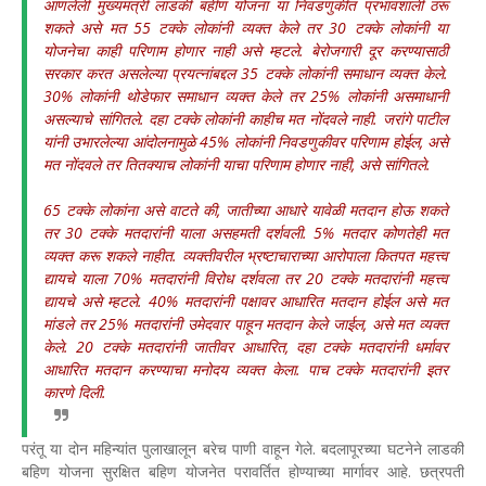
आणलेली मुख्यमंत्री लाडकी बहीण योजना या निवडणुकीत प्रभावशाली ठरू
शकते असे मत 55 टक्के लोकांनी व्यक्त केले तर 30 टक्के लोकांनी या
योजनेचा काही परिणाम होणार नाही असे म्हटले. बेरोजगारी दूर करण्यासाठी
सरकार करत असलेल्या प्रयत्नांबद्दल 35 टक्के लोकांनी समाधान व्यक्त केले.
30% लोकांनी थोडेफार समाधान व्यक्त केले तर 25% लोकांनी असमाधानी
असल्याचे सांगितले. दहा टक्के लोकांनी काहीच मत नोंदवले नाही. जरांगे पाटील
यांनी उभारलेल्या आंदोलनामुळे 45% लोकांनी निवडणुकीवर परिणाम होईल, असे
मत नोंदवले तर तितक्याच लोकांनी याचा परिणाम होणार नाही, असे सांगितले.
65 टक्के लोकांना असे वाटते की, जातीच्या आधारे यावेळी मतदान होऊ शकते
तर 30 टक्के मतदारांनी याला असहमती दर्शवली. 5% मतदार कोणतेही मत
व्यक्त करू शकले नाहीत. व्यक्तीवरील भ्रष्टाचाराच्या आरोपाला कितपत महत्त्व
द्यायचे याला 70% मतदारांनी विरोध दर्शवला तर 20 टक्के मतदारांनी महत्त्व
द्यायचे असे म्हटले. 40% मतदारांनी पक्षावर आधारित मतदान होईल असे मत
मांडले तर 25% मतदारांनी उमेदवार पाहून मतदान केले जाईल, असे मत व्यक्त
केले. 20 टक्के मतदारांनी जातीवर आधारित, दहा टक्के मतदारांनी धर्मावर
आधारित मतदान करण्याचा मनोदय व्यक्त केला. पाच टक्के मतदारांनी इतर
कारणे दिली.
परंतू या दोन महिन्यांत पुलाखालून बरेच पाणी वाहून गेले. बदलापूरच्या घटनेने लाडकी
बहिण योजना सुरक्षित बहिण योजनेत परावर्तित होण्याच्या मार्गावर आहे. छत्रपती