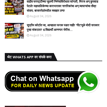
वाढीव घरपट्टीच्या जुलमी निर्णयाविरोधात सांगली, मिरज अन् कुपवाड
पेटले! महापालिकेच्या कारभारावर नागरिकांचा अन् व्यापाऱ्यांचा तीव्र
संताप; बाजारपेठांमधील व्यवहार ठप्प!​
August 04, 2026
सुप्रीम कोर्टात जा, आम्हाला फरक पडत नाही! 'नीट'मुळे मोदी सरकार
पुन्हा संकटात? 6 विद्यार्थी आणणार जेरीस...
August 04, 2026
थेट WHATS APP वर संपर्क करा