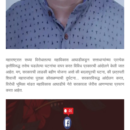
महाराष्ट्रात सध्या विरोधातल्या महाविकास आघाडीकडून सत्ताधाऱ्यांच्या प्रत्येक
कृतीविरूद्ध तसेच घडलेल्या घटनांचा वापर करत विविध प्रकारची आंदोलने केली जात
आहेत. मग, सरकारची लाडकी बहीण योजना असो की बदलापूरची घटना, की छत्रपती
शिवाजी महाराजांचा पुतळा कोसळण्याची दुर्घटना… सरकारविरूद्ध आंदोलन करत,
विरोधी भूमिका मांडत महाविकास आघाडीचे नेते सरकारला जेरीस आणण्याचा प्रयत्न
करत आहेत.