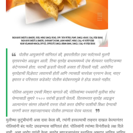
पोलीस आयुक्तांनी सांगितलं की, इमारतीतील एका फ्लॅटमध्ये मुलगी
मृतावस्थेत आढळून आली. तिचा मृतदेह बाथरूममध्ये उंच शेल्फवर प्लास्टिकच्या
कंटेनरमध्ये होता. घराची झडती घेतली असता ती दिसली नाही. आरोपींना
मृतदेहाची विल्हेवाट लावायची होती आणि त्यासाठी चारवेळा प्रयत्न केला, मात्र
इमारत व परिसरात कडेकोट पोलीस बंदोबस्तामुळे ते होऊ शकले नाहीत.
पोलिस आयुक्त एचसी मिश्रा म्हणाले की, पोलिसांच्या पथकांनी मुलीचा शोध
घेण्यासाठी सुमारे १५०० घरांची झडती घेतली. दिवसभरात मृतदेह आढळून
आल्यानंतर संतप्त लोकांनी रास्ता रोको करत दोषींना फाशीची शिक्षा देण्याची
मागणी करत शहाजहानाबाद पोलीस ठाण्याला घेराव घातला.
मुलीच्या कुटुंबीयांनी असा दावा केला की, त्यांनी हरवल्याची तक्रार दाखल केल्यानंतर
पोलिसांनी बंद फ्लॅट उघडण्यास सांगितलं होतं. पोलिसांनी त्यांच्या विनंतीकडे लक्ष दिले
नाही, असा आरोप त्यांनी केला. मृतदेह सापडल्यानंतर स्थानिक आमदार आतिफ आरिफ