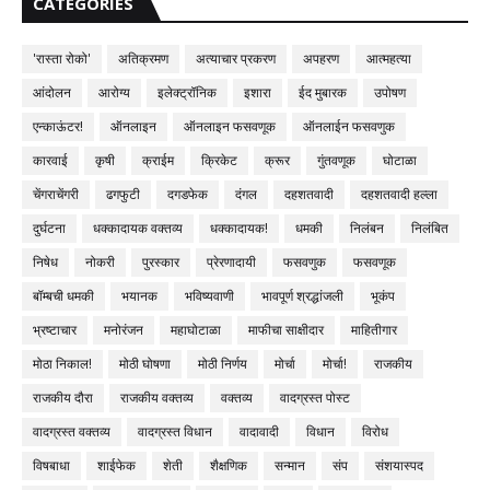
CATEGORIES
'रास्ता रोको'
अतिक्रमण
अत्याचार प्रकरण
अपहरण
आत्महत्या
आंदोलन
आरोग्य
इलेक्ट्रॉनिक
इशारा
ईद मुबारक
उपोषण
एन्काऊंटर!
ऑनलाइन
ऑनलाइन फसवणूक
ऑनलाईन फसवणुक
कारवाई
कृषी
क्राईम
क्रिकेट
क्रूर
गुंतवणूक
घोटाळा
चेंगराचेंगरी
ढगफुटी
दगडफेक
दंगल
दहशतवादी
दहशतवादी हल्ला
दुर्घटना
धक्कादायक वक्तव्य
धक्कादायक!
धमकी
निलंबन
निलंबित
निषेध
नोकरी
पुरस्कार
प्रेरणादायी
फसवणुक
फसवणूक
बॉम्बची धमकी
भयानक
भविष्यवाणी
भावपूर्ण श्रद्धांजली
भूकंप
भ्रष्टाचार
मनोरंजन
महाघोटाळा
माफीचा साक्षीदार
माहितीगार
मोठा निकाल!
मोठी घोषणा
मोठी निर्णय
मोर्चा
मोर्चा!
राजकीय
राजकीय दौरा
राजकीय वक्तव्य
वक्तव्य
वादग्रस्त पोस्ट
वादग्रस्त वक्तव्य
वादग्रस्त विधान
वादावादी
विधान
विरोध
विषबाधा
शाईफेक
शेती
शैक्षणिक
सन्मान
संप
संशयास्पद