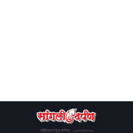
जाहिरात व न्यूज करिता - ८६२५९६४०००