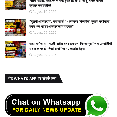
मिळवण्यासाठी कोर्टाच्याच उंबरठ्याबाहेर काळी जादू, धक्कादायक
प्रकार उघडकीस!
August 10, 2026
"मुलगी आमदाराची, पण जावई २५ लग्नांचा 'किंगपिन'! मुंबईत उद्योगाचा
बनाव अन् भाजप आमदारालाच गंडवलं"
August 09, 2026
पाटगाव येथील माऊली पाटील हत्याप्रकरण: मिरज ग्रामीण व एलसीबीची
धडक कारवाई; तिन्ही आरोपींना १२ तासांत बेड्या
August 09, 2026
थेट WHATS APP वर संपर्क करा