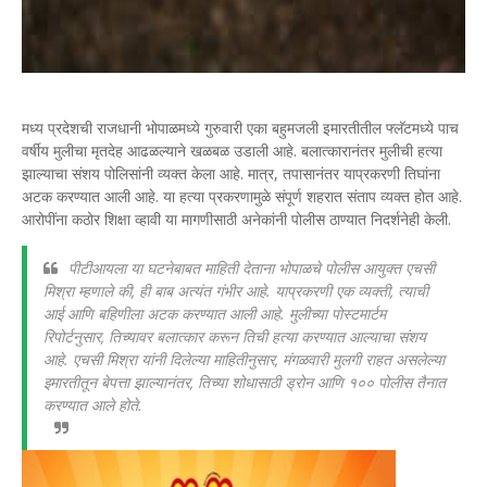
मध्य प्रदेशची राजधानी भोपाळमध्ये गुरुवारी एका बहुमजली इमारतीतील फ्लॅटमध्ये पाच
वर्षीय मुलीचा मृतदेह आढळल्याने खळबळ उडाली आहे. बलात्कारानंतर मुलीची हत्या
झाल्याचा संशय पोलिसांनी व्यक्त केला आहे. मात्र, तपासानंतर याप्रकरणी तिघांना
अटक करण्यात आली आहे. या हत्या प्रकरणामुळे संपूर्ण शहरात संताप व्यक्त होत आहे.
आरोपींना कठोर शिक्षा व्हावी या मागणीसाठी अनेकांनी पोलीस ठाण्यात निदर्शनेही केली.
पीटीआयला या घटनेबाबत माहिती देताना भोपाळचे पोलीस आयुक्त एचसी
मिश्रा म्हणाले की, ही बाब अत्यंत गंभीर आहे. याप्रकरणी एक व्यक्ती, त्याची
आई आणि बहिणीला अटक करण्यात आली आहे. मुलीच्या पोस्टमार्टम
रिपोर्टनुसार, तिच्यावर बलात्कार करून तिची हत्या करण्यात आल्याचा संशय
आहे. एचसी मिश्रा यांनी दिलेल्या माहितीनुसार, मंगळवारी मुलगी राहत असलेल्या
इमारतीतून बेपत्ता झाल्यानंतर, तिच्या शोधासाठी ड्रोन आणि १०० पोलीस तैनात
करण्यात आले होते.