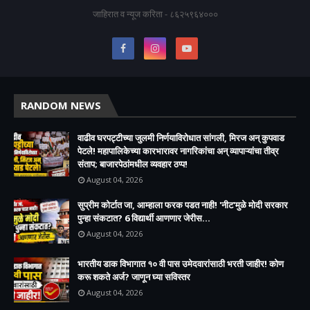
जाहिरात व न्यूज करिता - ८६२५९६४०००
RANDOM NEWS
वाढीव घरपट्टीच्या जुलमी निर्णयाविरोधात सांगली, मिरज अन् कुपवाड
पेटले! महापालिकेच्या कारभारावर नागरिकांचा अन् व्यापाऱ्यांचा तीव्र
संताप; बाजारपेठांमधील व्यवहार ठप्प!​
August 04, 2026
सुप्रीम कोर्टात जा, आम्हाला फरक पडत नाही! 'नीट'मुळे मोदी सरकार
पुन्हा संकटात? 6 विद्यार्थी आणणार जेरीस...
August 04, 2026
भारतीय डाक विभागात १० वी पास उमेदवारांसाठी भरती जाहीर! कोण
करू शकते अर्ज? जाणून घ्या सविस्तर
August 04, 2026