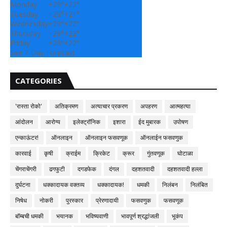
Monday
+
29°
+
22°
Tuesday
+
29°
+
21°
Wednesday
+
29°
+
22°
Thursday
+
29°
+
22°
Friday
+
28°
+
22°
See 7-Day Forecast
CATEGORIES
'रास्ता रोको'
अतिक्रमण
अत्याचार प्रकरण
अपहरण
आत्महत्या
आंदोलन
आरोग्य
इलेक्ट्रॉनिक
इशारा
ईद मुबारक
उपोषण
एन्काऊंटर!
ऑनलाइन
ऑनलाइन फसवणूक
ऑनलाईन फसवणुक
कारवाई
कृषी
क्राईम
क्रिकेट
क्रूर
गुंतवणूक
घोटाळा
चेंगराचेंगरी
ढगफुटी
दगडफेक
दंगल
दहशतवादी
दहशतवादी हल्ला
दुर्घटना
धक्कादायक वक्तव्य
धक्कादायक!
धमकी
निलंबन
निलंबित
निषेध
नोकरी
पुरस्कार
प्रेरणादायी
फसवणुक
फसवणूक
बॉम्बची धमकी
भयानक
भविष्यवाणी
भावपूर्ण श्रद्धांजली
भूकंप