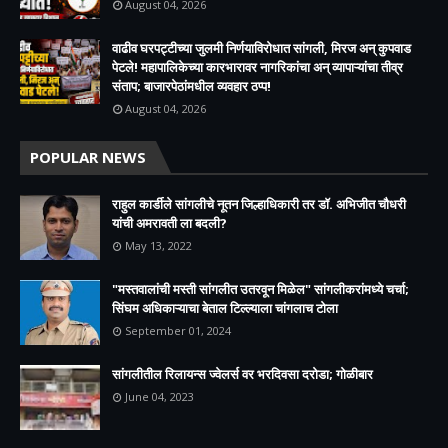
August 04, 2026
वाढीव घरपट्टीच्या जुलमी निर्णयाविरोधात सांगली, मिरज अन् कुपवाड
पेटले! महापालिकेच्या कारभारावर नागरिकांचा अन् व्यापाऱ्यांचा तीव्र
संताप; बाजारपेठांमधील व्यवहार ठप्प!​
August 04, 2026
POPULAR NEWS
राहुल कार्डीले सांगलीचे नूतन जिल्हाधिकारी तर डॉ. अभिजीत चौधरी
यांची अमरावती ला बदली?
May 13, 2022
"मस्तवालांची मस्ती सांगलीत उतरवून मिळेल" सांगलीकरांमध्ये चर्चा;
सिंघम अधिकाऱ्याचा बेताल टिल्ल्याला चांगलाच टोला
September 01, 2024
सांगलीतील रिलायन्स ज्वेलर्स वर भरदिवसा दरोडा; गोळीबार
June 04, 2023