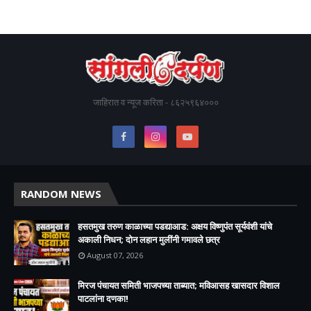
जाहिरात व न्यूज करिता - ८६२५९६४०००
RANDOM NEWS
हसतमुख तरुण काळाच्या पडद्याआड: अक्षय विष्णुपंत सूर्यवंशी यांचे
अकाली निधन; दोन लहान मुलींनी गमावले छत्र
August 07, 2026
मिरज पंचायत समिती भाजपच्या ताब्यात; मविआसह खासदार विशाल
पाटलांना दणका!