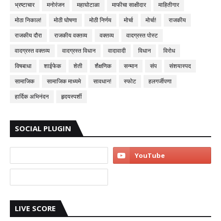
भ्रष्टाचार
मनोरंजन
महाघोटाळा
माफीचा साक्षीदार
माहितीगार
मोठा निकाल!
मोठी घोषणा
मोठी निर्णय
मोर्चा
मोर्चा!
राजकीय
राजकीय दौरा
राजकीय वक्तव्य
वक्तव्य
वादग्रस्त पोस्ट
वादग्रस्त वक्तव्य
वादग्रस्त विधान
वादावादी
विधान
विरोध
विषबाधा
शाईफेक
शेती
शैक्षणिक
सन्मान
संप
संशयास्पद
सामाजिक
सामाजिक माध्यमे
सावधान!
स्फोट
हलगर्जीपणा
हार्दिक अभिनंदन
हृदयस्पर्शी
SOCIAL PLUGIN
LIVE SCORE