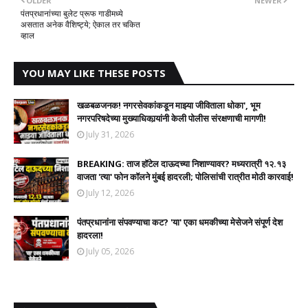
OLDER
NEWER
पंतप्रधानांच्या बुलेट प्रूफ गाडीमध्ये
असतात अनेक वैशिष्ट्ये; ऐकाल तर चकित
व्हाल
YOU MAY LIKE THESE POSTS
खळबळजनक! नगरसेवकांकडून माझ्या जीविताला धोका', भूम
नगरपरिषदेच्या मुख्याधिकार्‍यांनी केली पोलीस संरक्षणाची मागणी!
July 31, 2026
​BREAKING: ताज हॉटेल दाऊदच्या निशाण्यावर? मध्यरात्री १२.१३
वाजता 'त्या' फोन कॉलने मुंबई हादरली; पोलिसांची रात्रीत मोठी कारवाई!
July 12, 2026
पंतप्रधानांना संपवण्याचा कट? 'या' एका धमकीच्या मेसेजने संपूर्ण देश
हादरला!
July 05, 2026