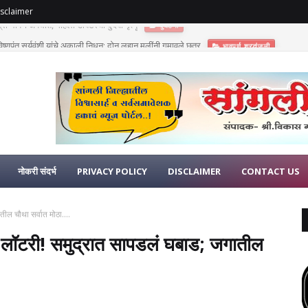
sclaimer
णुपंत सूर्यवंशी यांचे अकाली निधन; दोन लहान मुलींनी गमावले छत्र
भावपूर्ण श्रद्धांजली
नोकरी संदर्भ
PRIVACY POLICY
DISCLAIMER
CONTACT US
ील चौथा सर्वात मोठा....
ी लॉटरी! समुद्रात सापडलं घबाड; जगातील