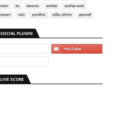
सन्मान
संप
संशयास्पद
सामाजिक
सामाजिक माध्यमे
सावधान!
स्फोट
हलगर्जीपणा
हार्दिक अभिनंदन
हृदयस्पर्शी
SOCIAL PLUGIN
LIVE SCORE