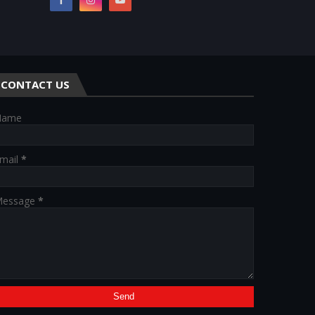
CONTACT US
Name
mail
*
essage
*