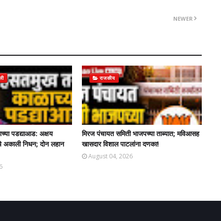
NEWER
जली
राजकीय
्या पडद्याआड: अक्षय
मिरज पंचायत समिती भाजपच्या ताब्यात; मविआसह
 यांचे अकाली निधन; दोन लहान
खासदार विशाल पाटलांना दणका!
August 04, 2026
6