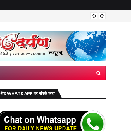
मिरज पंच
थेट WHATS APP वर संपर्क करा