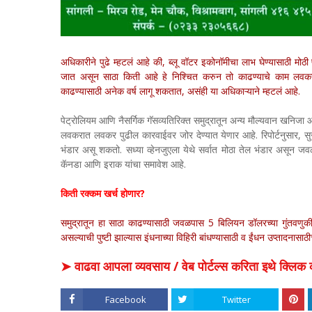
अधिकारीने पुढे म्हटलं आहे की, ब्लू वॉटर इकोनॉमीचा लाभ घेण्यासाठी मोठ
जात असून साठा किती आहे हे निश्चित करुन तो काढण्याचे काम लवकरच 
काढण्यासाठी अनेक वर्ष लागू शकतात, असंही या अधिकाऱ्याने म्हटलं आहे.
पेट्रोलियम आणि नैसर्गिक गॅसव्यतिरिक्त समुद्रातून अन्य मौल्यवान खनिजा आ
लवकरात लवकर पुढील कारवाईवर जोर देण्यात येणार आहे. रिपोर्टनुसार, सु
भंडार असू शकतो. सध्या व्हेनजुएला येथे सर्वात मोठा तेल भंडार असून ज
कॅनडा आणि इराक यांचा समावेश आहे.
किती रक्कम खर्च होणार?
समुद्रातून हा साठा काढण्यासाठी जवळपास 5 बिलियन डॉलरच्या गुंतवणुकी
असल्याची पुष्टी झाल्यास इंधनाच्या विहिरी बांधण्यासाठी व ईंधन उप्तादनासा
➤ वाढवा आपला व्यवसाय / वेब पोर्टल्स करिता इथे क्ल
Facebook
Twitter