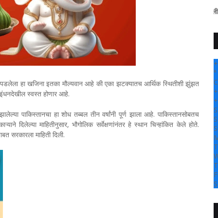
" सांगली दर्पण न्यूज वर आ
+
°
C
 सापडलेला हा खजिना इतका मौल्यवान आहे की एका झटक्यातच आर्थिक स्थितीशी झुंझत
+
 इंधनदेखील स्वस्त होणार आहे.
+
S
ल झालेल्या पाकिस्तानचा हा शोध तब्बल तीन वर्षांनी पूर्ण झाला आहे. पाकिस्तानसोबतच
S
े दिलेल्या माहितीनुसार, भौगोलिक सर्वेक्षणांनंतर हे स्थान चिन्हांकित केले होते.
S
धनाबाबत सरकारला माहिती दिली.
M
T
W
T
F
S