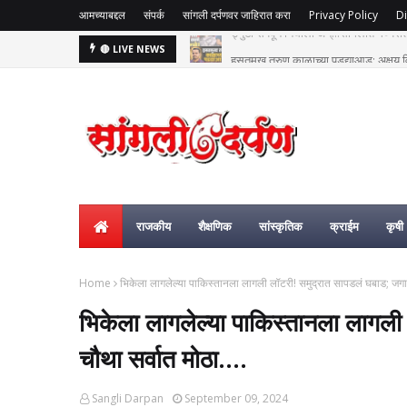
आमच्याबद्दल
संपर्क
सांगली दर्पणवर जाहिरात करा
Privacy Policy
Di
हसतमुख तरुण काळाच्या पडद्याआड: अक्षय विष्
🔴 LIVE NEWS
राजकीय
शैक्षणिक
सांस्कृतिक
क्राईम
कृषी
Home
भिकेला लागलेल्या पाकिस्तानला लागली लॉटरी! समुद्रात सापडलं घबाड; जगात
भिकेला लागलेल्या पाकिस्तानला लागल
चौथा सर्वात मोठा....
Sangli Darpan
September 09, 2024