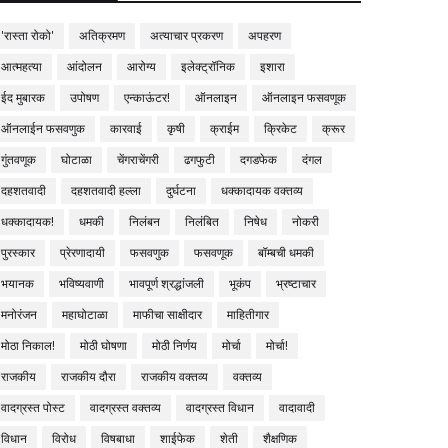
'रास्ता रोको'
अतिक्रमण
अत्याचार प्रकरण
अपहरण
आत्महत्या
आंदोलन
आरोग्य
इलेक्ट्रॉनिक
इशारा
ईद मुबारक
उपोषण
एन्काऊंटर!
ऑनलाइन
ऑनलाइन फसवणूक
ऑनलाईन फसवणुक
कारवाई
कृषी
क्राईम
क्रिकेट
क्रूर
गुंतवणूक
घोटाळा
चेंगराचेंगरी
ढगफुटी
दगडफेक
दंगल
दहशतवादी
दहशतवादी हल्ला
दुर्घटना
धक्कादायक वक्तव्य
धक्कादायक!
धमकी
निलंबन
निलंबित
निषेध
नोकरी
पुरस्कार
प्रेरणादायी
फसवणुक
फसवणूक
बॉम्बची धमकी
भयानक
भविष्यवाणी
भावपूर्ण श्रद्धांजली
भूकंप
भ्रष्टाचार
मनोरंजन
महाघोटाळा
माफीचा साक्षीदार
माहितीगार
मोठा निकाल!
मोठी घोषणा
मोठी निर्णय
मोर्चा
मोर्चा!
राजकीय
राजकीय दौरा
राजकीय वक्तव्य
वक्तव्य
वादग्रस्त पोस्ट
वादग्रस्त वक्तव्य
वादग्रस्त विधान
वादावादी
विधान
विरोध
विषबाधा
शाईफेक
शेती
शैक्षणिक