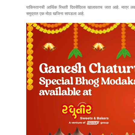
पाकिस्तानची आर्थिक स्थिती दिवसेंदिवस खालावतच जात आहे. मात्र लव
समुद्रात एक मोठा खजिना सापडला आहे.