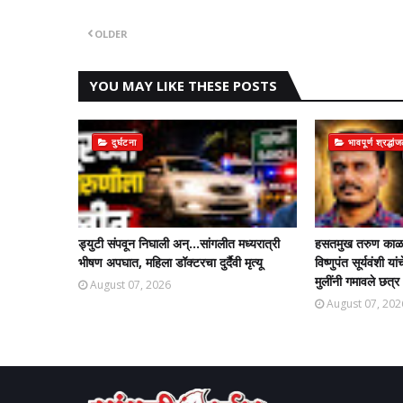
OLDER
YOU MAY LIKE THESE POSTS
दुर्घटना
भावपूर्ण श्रद्धां
ड्युटी संपवून निघाली अन्...सांगलीत मध्यरात्री
हसतमुख तरुण काळाच
भीषण अपघात, महिला डॉक्टरचा दुर्दैवी मृत्यू
विष्णुपंत सूर्यवंशी
मुलींनी गमावले छत्र
August 07, 2026
August 07, 202