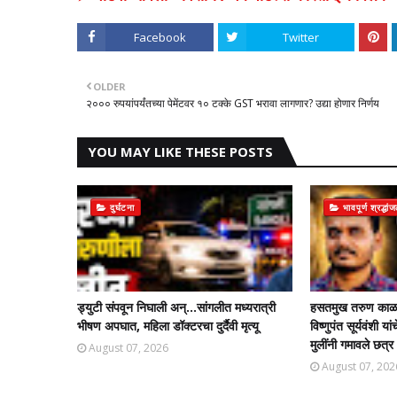
Facebook
Twitter
OLDER
२००० रुपयांपर्यंतच्या पेमेंटवर १० टक्के GST भरावा लागणार? उद्या होणार निर्णय
YOU MAY LIKE THESE POSTS
दुर्घटना
भावपूर्ण श्रद्धां
ड्युटी संपवून निघाली अन्...सांगलीत मध्यरात्री
हसतमुख तरुण काळाच
भीषण अपघात, महिला डॉक्टरचा दुर्दैवी मृत्यू
विष्णुपंत सूर्यवंशी
मुलींनी गमावले छत्र
August 07, 2026
August 07, 202