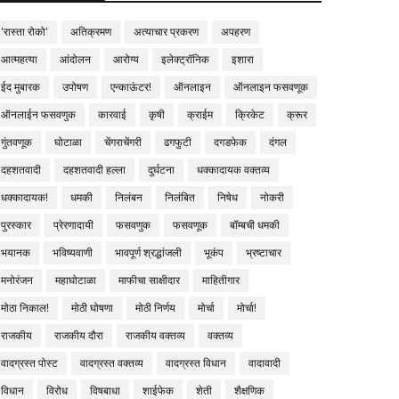
'रास्ता रोको'
अतिक्रमण
अत्याचार प्रकरण
अपहरण
आत्महत्या
आंदोलन
आरोग्य
इलेक्ट्रॉनिक
इशारा
ईद मुबारक
उपोषण
एन्काऊंटर!
ऑनलाइन
ऑनलाइन फसवणूक
ऑनलाईन फसवणुक
कारवाई
कृषी
क्राईम
क्रिकेट
क्रूर
गुंतवणूक
घोटाळा
चेंगराचेंगरी
ढगफुटी
दगडफेक
दंगल
दहशतवादी
दहशतवादी हल्ला
दुर्घटना
धक्कादायक वक्तव्य
धक्कादायक!
धमकी
निलंबन
निलंबित
निषेध
नोकरी
पुरस्कार
प्रेरणादायी
फसवणुक
फसवणूक
बॉम्बची धमकी
भयानक
भविष्यवाणी
भावपूर्ण श्रद्धांजली
भूकंप
भ्रष्टाचार
मनोरंजन
महाघोटाळा
माफीचा साक्षीदार
माहितीगार
मोठा निकाल!
मोठी घोषणा
मोठी निर्णय
मोर्चा
मोर्चा!
राजकीय
राजकीय दौरा
राजकीय वक्तव्य
वक्तव्य
वादग्रस्त पोस्ट
वादग्रस्त वक्तव्य
वादग्रस्त विधान
वादावादी
विधान
विरोध
विषबाधा
शाईफेक
शेती
शैक्षणिक