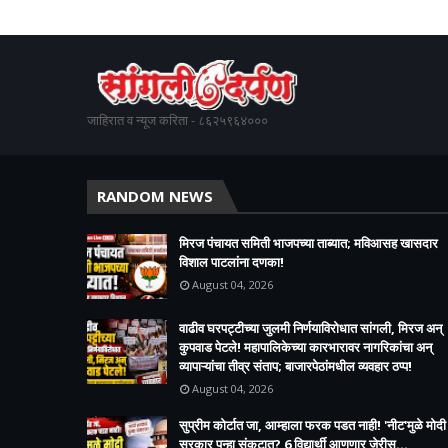
जाहिरात व न्यूज करिता - ८६२५९६४०००
RANDOM NEWS
मिरज पंचायत समिती भाजपच्या ताब्यात; मविआसह खासदार
विशाल पाटलांना दणका!
August 04, 2026
वाढीव घरपट्टीच्या जुलमी निर्णयाविरोधात सांगली, मिरज अन्
कुपवाड पेटले! महापालिकेच्या कारभारावर नागरिकांचा अन्
व्यापाऱ्यांचा तीव्र संताप; बाजारपेठांमधील व्यवहार ठप्प!​
August 04, 2026
सुप्रीम कोर्टात जा, आम्हाला फरक पडत नाही! 'नीट'मुळे मोदी
सरकार पुन्हा संकटात? 6 विद्यार्थी आणणार जेरीस...