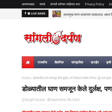
आमच्याबद्दल
संपर्क
सांगली दर्पणवर जाहिरात करा
Privacy Policy
Di
हसतमुख तरुण काळाच्या पडद्याआड: अक्षय विष्
🔴 LIVE NEWS
राजकीय
शैक्षणिक
सांस्कृतिक
क्राईम
कृषी
Home
डोळ्यातील घाण समजून केले दुर्लक्ष, पण निघाला त्वचेचा कॅन्सर; पुढे असं झालं 
डोळ्यातील घाण समजून केले दुर्लक्ष, पण
Sangli Darpan
September 08, 2024