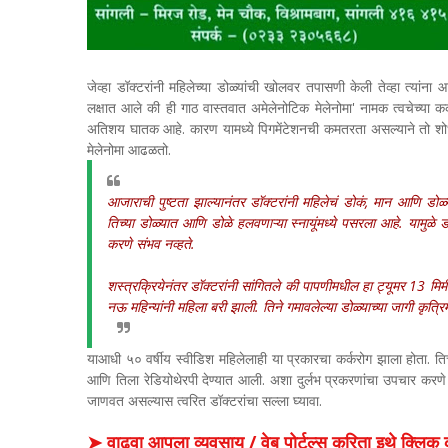
जेव्हा डॉक्टरांनी महिलेच्या डोळ्यांची खोलवर तपासणी केली तेव्हा त्या
लक्षात आले की ही गाठ वास्तवात अमेलेनोटिक मेलेनोमा' नामक त्वचेच्या क
अतिशय घातक आहे. कारण यामध्ये पिगमेंटेशनची कमतरता असल्याने तो शोधण
मेलेनोमा आढळतो.
आजाराची पुष्टता झाल्यानंतर डॉक्टरांनी महिलेचं डोकं, मान आणि डोळ्
तिच्या डोळ्यात आणि डोळे हलवणाऱ्या स्नायूंमध्ये पसरला आहे. यामुळे 
करणे संभव नव्हते.
शस्त्रक्रियेनंतर डॉक्टरांनी सांगितले की पापणीमधील हा ट्यूमर 13 मि
नऊ महिन्यांनी महिला बरी झाली. तिने गमावलेल्या डोळ्याच्या जागी कृत्रि
याआधी ५० वर्षीय स्वीडिश महिलेलाही या प्रकारचा कर्करोग झाला होता. ति
आणि तिला रेडियोथेरपी देण्यात आली. अशा दुर्लभ प्रकरणांचा उपचार करणे अ
जाणवत असल्यास त्वरित डॉक्टरांचा सल्ला घ्यावा.
➤ वाढवा आपला व्यवसाय / वेब पोर्टल्स करिता इथे क्ल