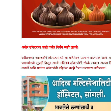
अखेर डॉक्टरांना काही कठोर निर्णय घ्यावे लागले.
स्वीडनच्या स्काराबॉर्ग हॉस्पटलमध्ये या महिलेवर उपचार करण्यात आले. 
पापण्यांमध्ये सूजही दिसून आली. महिलेने डॉक्टरांशी संपर्क साधला असता
वाढली आणि यानंतर डॉक्टरांनी महिलेला काही टेस्ट करण्यास सांगितल्या.