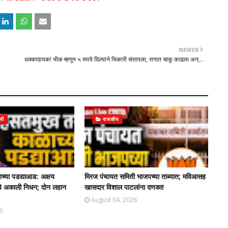
NEWER
धक्कादायक! भीक म्हणून ५ रुपये दिल्याने भिकारी संतापला, रागात चाकू काढला अन्...
जली
राजकीय
्या पडद्याआड: अक्षय
मिरज पंचायत समिती भाजपच्या ताब्यात; मविआसह
 यांचे अकाली निधन; दोन लहान
खासदार विशाल पाटलांना दणका!
August 04, 2026
6