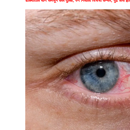
डोळ्यातील घाण समजून केले दुर्लक्ष, पण निघाला त्वचेचा कॅन्सर; पुढे असं झा