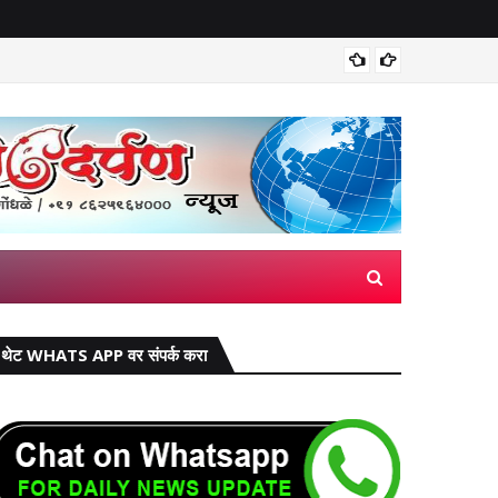
मिरज पंच
थेट WHATS APP वर संपर्क करा