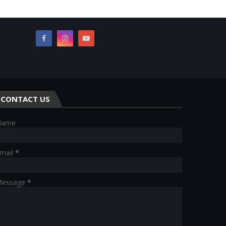
CONTACT US
Name
mail
*
essage
*