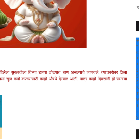
" सांगली दर्पण न्यूज वर आपल्
+
°
C
+
+
S
महिलेला सुरूवतीला तिच्या डाव्या डोळ्यात घाण असल्याचे जाणवले. त्याचबरोबर तिला
S
 तिला सूज कमी करण्यासाठी काही औषधे देण्यात आली. मात्र काही दिवसांनी ही समस्या
S
M
T
W
T
F
S