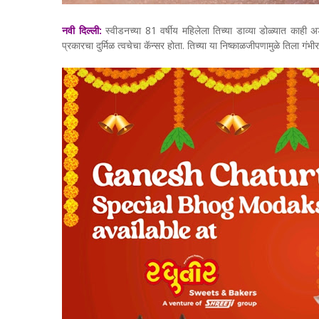
नवी दिल्ली:
स्वीडनच्या 81 वर्षीय महिलेला तिच्या डाव्या डोळ्यात का
प्रकारचा दुर्मिळ त्वचेचा कॅन्सर होता. तिच्या या निष्काळजीपणामुळे तिला गंभीर