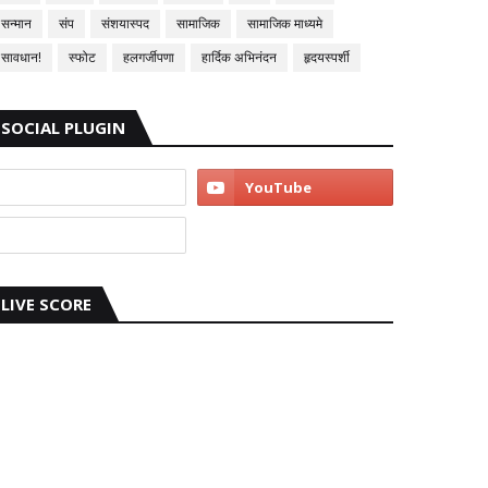
सन्मान
संप
संशयास्पद
सामाजिक
सामाजिक माध्यमे
सावधान!
स्फोट
हलगर्जीपणा
हार्दिक अभिनंदन
हृदयस्पर्शी
SOCIAL PLUGIN
LIVE SCORE