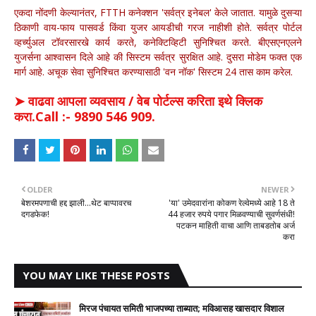
एकदा नोंदणी केल्यानंतर, FTTH कनेक्शन 'सर्वत्र इनेबल' केले जातात. यामुळे दुसऱ्या
ठिकाणी वाय-फाय पासवर्ड किंवा युजर आयडीची गरज नाहीशी होते. सर्वत्र पोर्टल
व्हर्च्युअल टॉवरसारखे कार्य करते, कनेक्टिव्हिटी सुनिश्चित करते. बीएसएनएलने
युजर्सना आश्वासन दिले आहे की सिस्टम सर्वत्र सुरक्षित आहे. दुसरा मोडेम फक्त एक
मार्ग आहे. अचूक सेवा सुनिश्चित करण्यासाठी 'वन नॉक' सिस्टम 24 तास काम करेल.
➤ वाढवा आपला व्यवसाय / वेब पोर्टल्स करिता इथे क्लिक
करा.Call :- 9890 546 909.
OLDER
NEWER
बेशरमपणाची हद्द झाली...थेट बाप्पावरच
'या' उमेदवारांना कोकण रेल्वेमध्ये आहे 18 ते
दगडफेक!
44 हजार रुपये पगार मिळवण्याची सुवर्णसंधी!
पटकन माहिती वाचा आणि ताबडतोब अर्ज
करा
YOU MAY LIKE THESE POSTS
मिरज पंचायत समिती भाजपच्या ताब्यात; मविआसह खासदार विशाल