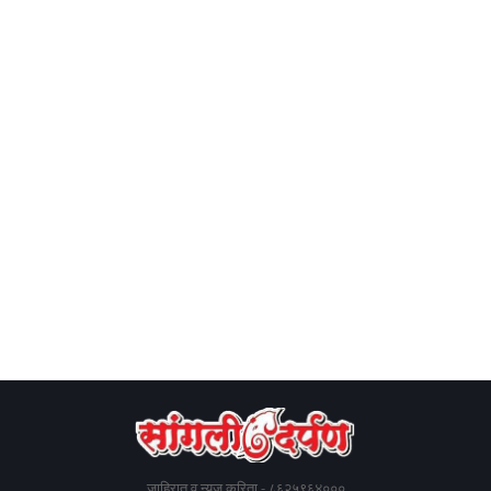
जाहिरात व न्यूज करिता - ८६२५९६४०००