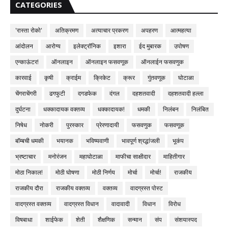
CATEGORIES
'रास्ता रोको'
अतिक्रमण
अत्याचार प्रकरण
अपहरण
आत्महत्या
आंदोलन
आरोग्य
इलेक्ट्रॉनिक
इशारा
ईद मुबारक
उपोषण
एन्काऊंटर!
ऑनलाइन
ऑनलाइन फसवणूक
ऑनलाईन फसवणुक
कारवाई
कृषी
क्राईम
क्रिकेट
क्रूर
गुंतवणूक
घोटाळा
चेंगराचेंगरी
ढगफुटी
दगडफेक
दंगल
दहशतवादी
दहशतवादी हल्ला
दुर्घटना
धक्कादायक वक्तव्य
धक्कादायक!
धमकी
निलंबन
निलंबित
निषेध
नोकरी
पुरस्कार
प्रेरणादायी
फसवणुक
फसवणूक
बॉम्बची धमकी
भयानक
भविष्यवाणी
भावपूर्ण श्रद्धांजली
भूकंप
भ्रष्टाचार
मनोरंजन
महाघोटाळा
माफीचा साक्षीदार
माहितीगार
मोठा निकाल!
मोठी घोषणा
मोठी निर्णय
मोर्चा
मोर्चा!
राजकीय
राजकीय दौरा
राजकीय वक्तव्य
वक्तव्य
वादग्रस्त पोस्ट
वादग्रस्त वक्तव्य
वादग्रस्त विधान
वादावादी
विधान
विरोध
विषबाधा
शाईफेक
शेती
शैक्षणिक
सन्मान
संप
संशयास्पद