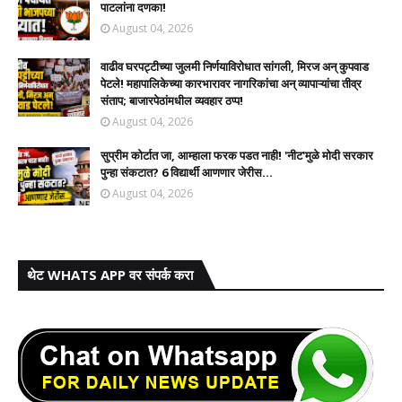
पाटलांना दणका!
August 04, 2026
वाढीव घरपट्टीच्या जुलमी निर्णयाविरोधात सांगली, मिरज अन् कुपवाड
पेटले! महापालिकेच्या कारभारावर नागरिकांचा अन् व्यापाऱ्यांचा तीव्र
संताप; बाजारपेठांमधील व्यवहार ठप्प!​
August 04, 2026
सुप्रीम कोर्टात जा, आम्हाला फरक पडत नाही! 'नीट'मुळे मोदी सरकार
पुन्हा संकटात? 6 विद्यार्थी आणणार जेरीस...
August 04, 2026
थेट WHATS APP वर संपर्क करा