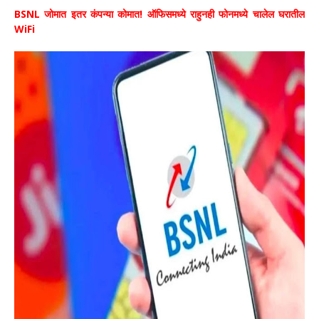
BSNL जोमात इतर कंपन्या कोमात! ऑफिसमध्ये राहुनही फोनमध्ये चालेल घरातील
WiFi