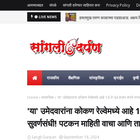
आमच्याबद्दल
संपर्क
सांगली दर्पणवर जाहिरात करा
Privacy Policy
Di
हसतमुख तरुण काळाच्या पडद्याआड: अक्षय विष्
🔴 LIVE NEWS
राजकीय
शैक्षणिक
सांस्कृतिक
क्राईम
कृषी
Home
सामाजिक
'या' उमेदवारांना कोकण रेल्वेमध्ये आहे 18 ते 44 हजार रुपये प
'या' उमेदवारांना कोकण रेल्वेमध्ये आहे
सुवर्णसंधी! पटकन माहिती वाचा आणि त
Sangli Darpan
September 18, 2024