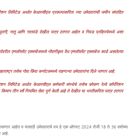
ोरेशन लिमिटेड अर्थात केआरसीएल प्रकल्पाकरिता ज्या उमेदवारांची जमीन संपादित
ा, मुलगी, नातू आणि नातवंडे देखील पात्र ठरणार आहेत व निवड प्रक्रियेमध्ये अशा
ावरील एम्प्लॉयमेंट एक्सचेंजमध्ये नोंदणीकृत वैध एम्प्लॉयमेंट एक्सचेंज कार्ड असलेल्या
हाराष्ट्र तसेच गोवा किंवा कर्नाटकमध्ये राहणाऱ्या उमेदवारांना दिले जाणार आहे.
रेशन लिमिटेड अर्थात केआरसीएल कर्मचारी संस्थेचे तसेच कोकण रेल्वे कॉर्पोरेशन
ेत किमान तीन वर्षे नियमित सेवा पूर्ण केली आहे ते देखील या भरतीकरिता पात्र ठरणार
ू शकणार आहेत व यासाठी उमेदवाराचे वय हे एक ऑगस्ट 2024 रोजी 18 ते 36 वर्षाच्या
र आहे.