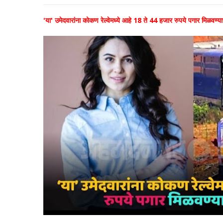
'या' उमेदवारांना कोकण रेल्वेमध्ये आहे 18 ते 44 हजार रुपये पगार मिळवण