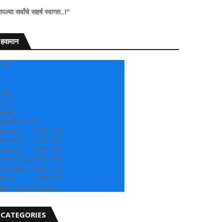
सहर्ष स्वागत..!"
हवामान
28
29°
22°
angli
aturday, 08
unday
+
30°
+
22°
onday
+
29°
+
22°
uesday
+
29°
+
21°
ednesday
+
29°
+
22°
hursday
+
29°
+
22°
riday
+
28°
+
22°
ee 7-Day Forecast
CATEGORIES