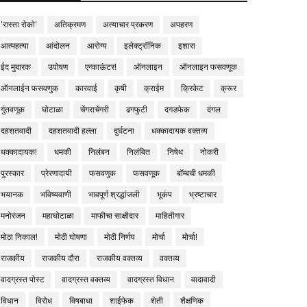
'रास्ता रोको'
अतिक्रमण
अत्याचार प्रकरण
अपहरण
आत्महत्या
आंदोलन
आरोग्य
इलेक्ट्रॉनिक
इशारा
ईद मुबारक
उपोषण
एन्काऊंटर!
ऑनलाइन
ऑनलाइन फसवणूक
ऑनलाईन फसवणुक
कारवाई
कृषी
क्राईम
क्रिकेट
क्रूर
गुंतवणूक
घोटाळा
चेंगराचेंगरी
ढगफुटी
दगडफेक
दंगल
दहशतवादी
दहशतवादी हल्ला
दुर्घटना
धक्कादायक वक्तव्य
धक्कादायक!
धमकी
निलंबन
निलंबित
निषेध
नोकरी
पुरस्कार
प्रेरणादायी
फसवणुक
फसवणूक
बॉम्बची धमकी
भयानक
भविष्यवाणी
भावपूर्ण श्रद्धांजली
भूकंप
भ्रष्टाचार
मनोरंजन
महाघोटाळा
माफीचा साक्षीदार
माहितीगार
मोठा निकाल!
मोठी घोषणा
मोठी निर्णय
मोर्चा
मोर्चा!
राजकीय
राजकीय दौरा
राजकीय वक्तव्य
वक्तव्य
वादग्रस्त पोस्ट
वादग्रस्त वक्तव्य
वादग्रस्त विधान
वादावादी
विधान
विरोध
विषबाधा
शाईफेक
शेती
शैक्षणिक