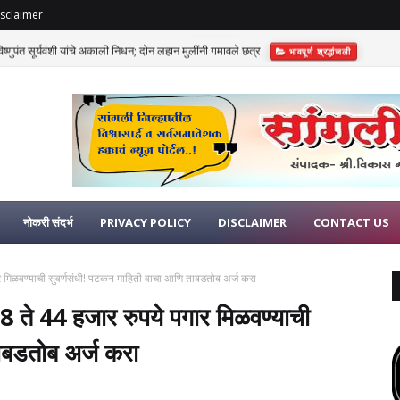
sclaimer
णुपंत सूर्यवंशी यांचे अकाली निधन; दोन लहान मुलींनी गमावले छत्र
भावपूर्ण श्रद्धांजली
नोकरी संदर्भ
PRIVACY POLICY
DISCLAIMER
CONTACT US
गार मिळवण्याची सुवर्णसंधी! पटकन माहिती वाचा आणि ताबडतोब अर्ज करा
 18 ते 44 हजार रुपये पगार मिळवण्याची
ाबडतोब अर्ज करा