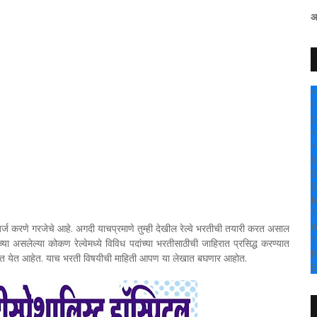
" सांगली दर्पण न्यूज वर आपल्या सर्वांचे 
+
°
C
+
+
S
S
S
M
T
W
्ज करणे गरजेचे आहे. अगदी याचप्रमाणे तुम्ही देखील रेल्वे भरतीची तयारी करत असाल
T
च्या असलेल्या कोकण रेल्वेमध्ये विविध पदांच्या भरतीसाठीची जाहिरात प्रसिद्ध करण्यात
F
्यात येत आहेत. याच भरती विषयीची माहिती आपण या लेखात बघणार आहोत.
S