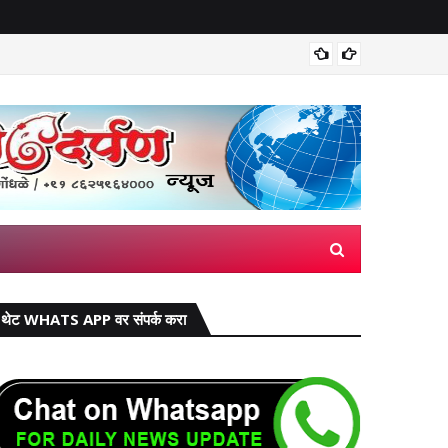
मिरज पंच
थेट WHATS APP वर संपर्क करा