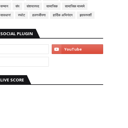
सन्मान
संप
संशयास्पद
सामाजिक
सामाजिक माध्यमे
सावधान!
स्फोट
हलगर्जीपणा
हार्दिक अभिनंदन
हृदयस्पर्शी
SOCIAL PLUGIN
LIVE SCORE