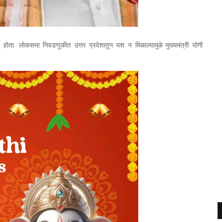
ता. लोकसभा निवडणुकीत उत्तर प्रदेशातून यश न मिळाल्यामुळे मुख्यमंत्री योगी