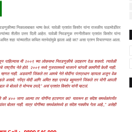
िवडणुकीच्या निकालाबाबत भाष्य केलं. यावेळी प्रशांत किशोर यांना राजकीय घडामोडींवर
 त्यांच्या शैलीत उत्तर दिली आहेत. यावेळी निवडणूक रणनीतीकार प्रशांत किशोर यांना
मित शहा यांच्यातील कथित मतभेदांमुळे झाला आहे का? असा प्रश्न विचारण्यात आला.
ोनातून पाहिल्यास मी २००९ च्या लोकसभा निवडणुकीचे उदाहरण देऊ शकतो. त्यावेळी
े राष्ट्रीय नेते होते. २००९ मध्ये गुजरातमध्ये भाजपने चांगली कामगिरी केली नाही.
मी म्हणत नाही. अडवाणी जिंकले तर आमचे नेते मोदींना पंतप्रधान व्हायला अजून वेळ
घडले असावे. नरेंद्र मोदी आणि अमित शहा प्रचंड बहुमताने जिंकले तर योगी आपली
दल जे बोलले ते योग्यच ठरले," असं प्रशांत किशोर यांनी म्हटलं.
ते की ४०० जागा आल्या तर योगींना हटवणार का? यावरून हा संदेश समर्थकांपर्यंत
र बोलत नाही. मात्र योगींच्या समर्थकांमध्ये हा संदेश नक्कीच गेला आहे.," असेही