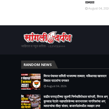
ताब्यात!
August 04, 202
जाहिरात व न्यूज करिता - ८६२५९६४०००
RANDOM NEWS
मिरज पंचायत समिती भाजपच्या ताब्यात; मविआसह खासदार
विशाल पाटलांना दणका!
August 04, 2026
वाढीव घरपट्टीच्या जुलमी निर्णयाविरोधात सांगली, मिरज अन्
कुपवाड पेटले! महापालिकेच्या कारभारावर नागरिकांचा अन्
व्यापाऱ्यांचा तीव्र संताप; बाजारपेठांमधील व्यवहार ठप्प!​