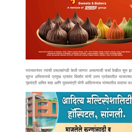
पराभवानंतर त्यांची उचलबांगडी केली जाणार असल्याची चर्चा देखील सुरु
सूरज अभियानाचे प्रमुख प्रशांत किशोर यांनी उत्तर प्रदेशातील भाजपच्या
गृहमंत्री अमित शाह आणि मुख्यमंत्री योगी आदित्यनाथ यांच्यातील वादा