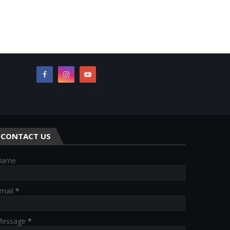
CONTACT US
Name
mail
*
essage
*