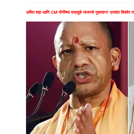
अमित शहा आणि CM योगींच्या वादामुळे भाजपचे नुकसान? प्रशांत किशोर यांन