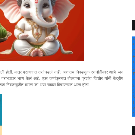
+
°
C
+
+
S
 झाली होती. मात्र प्रत्यक्षात तसं घडलं नाही. अशातच निवडणूक रणनीतीकार आणि जन
T
 पराभवावर भाष्य केलं आहे. एका कार्यक्रमात बोलताना प्रशांत किशोर यांनी केंद्रीय
F
चा फटका निवडणुकीत बसला का असा सवाल विचारण्यात आला होता.
S
S
M
T
W
S