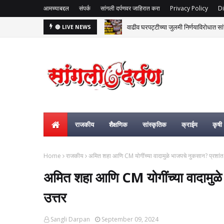
आमच्याबद्दल
संपर्क
सांगली दर्पणवर जाहिरात करा
Privacy Policy
Di
वाढीव घरपट्टीच्या जुलमी निर्णयाविरोधात सां
🔴 LIVE NEWS
राजकीय
शैक्षणिक
सांस्कृतिक
क्राईम
कृषी
Home
राजकीय
अमित शहा आणि CM योगींच्या वादामुळे भाजपचे नुकसान? प्रशांत क
अमित शहा आणि CM योगींच्या वादामुळे 
उत्तर
Sangli Darpan
September 09, 2024