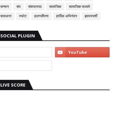
सन्मान
संप
संशयास्पद
सामाजिक
सामाजिक माध्यमे
सावधान!
स्फोट
हलगर्जीपणा
हार्दिक अभिनंदन
हृदयस्पर्शी
SOCIAL PLUGIN
LIVE SCORE