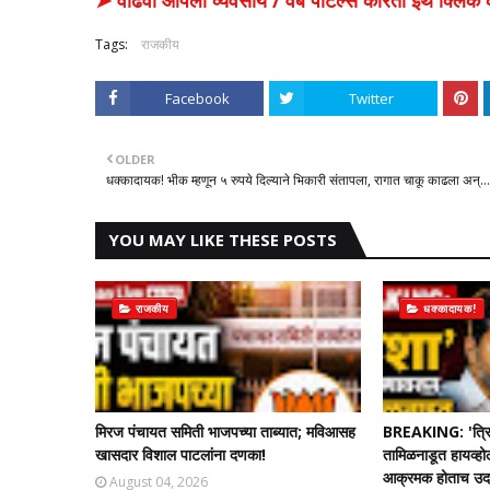
➤ वाढवा आपला व्यवसाय / वेब पोर्टल्स करिता इथे क्ल
Tags:
राजकीय
Facebook
Twitter
OLDER
धक्कादायक! भीक म्हणून ५ रुपये दिल्याने भिकारी संतापला, रागात चाकू काढला अन्...
YOU MAY LIKE THESE POSTS
राजकीय
धक्कादायक!
मिरज पंचायत समिती भाजपच्या ताब्यात; मविआसह
BREAKING: 'त्रि
खासदार विशाल पाटलांना दणका!
तामिळनाडूत हायव्हो
आक्रमक होताच उदयन
August 04, 2026