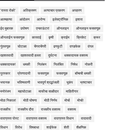
'रास्ता रोको'
अतिक्रमण
अत्याचार प्रकरण
अपहरण
आत्महत्या
आंदोलन
आरोग्य
इलेक्ट्रॉनिक
इशारा
ईद मुबारक
उपोषण
एन्काऊंटर!
ऑनलाइन
ऑनलाइन फसवणूक
ऑनलाईन फसवणुक
कारवाई
कृषी
क्राईम
क्रिकेट
क्रूर
गुंतवणूक
घोटाळा
चेंगराचेंगरी
ढगफुटी
दगडफेक
दंगल
दहशतवादी
दहशतवादी हल्ला
दुर्घटना
धक्कादायक वक्तव्य
धक्कादायक!
धमकी
निलंबन
निलंबित
निषेध
नोकरी
पुरस्कार
प्रेरणादायी
फसवणुक
फसवणूक
बॉम्बची धमकी
भयानक
भविष्यवाणी
भावपूर्ण श्रद्धांजली
भूकंप
भ्रष्टाचार
मनोरंजन
महाघोटाळा
माफीचा साक्षीदार
माहितीगार
मोठा निकाल!
मोठी घोषणा
मोठी निर्णय
मोर्चा
मोर्चा!
राजकीय
राजकीय दौरा
राजकीय वक्तव्य
वक्तव्य
वादग्रस्त पोस्ट
वादग्रस्त वक्तव्य
वादग्रस्त विधान
वादावादी
विधान
विरोध
विषबाधा
शाईफेक
शेती
शैक्षणिक