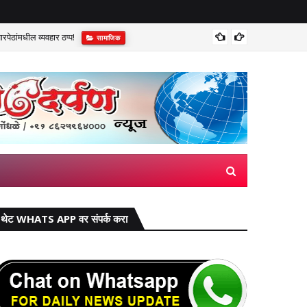
पेठांमधील व्यवहार ठप्प!​
सुप्रीम 
सामाजिक
थेट WHATS APP वर संपर्क करा