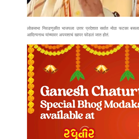
लोकसभा निवडणुकीत भाजपला उत्तर प्रदेशात सर्वात मोठा फटका बसला हो
आदित्यनाथ यांच्यावर अपयशाचं खापर फोडलं जात होतं.