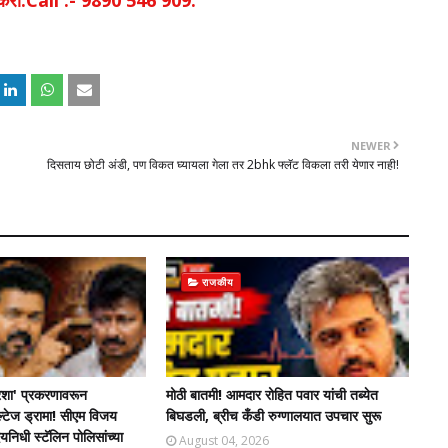
िक करा.Call :- 9890 546 909.
NEWER
दिसताय छोटी अंडी, पण विकत घ्यायला गेला तर 2bhk फ्लॅट विकला तरी येणार नाही!
राजकीय
शा' प्रकरणावरून
मोठी बातमी! आमदार रोहित पवार यांची तब्येत
ल्टेज ड्रामा! सीएम विजय
बिघडली, ब्रीच कँडी रुग्णालयात उपचार सुरू
िधी स्टॅलिन पोलिसांच्या
August 04, 2026