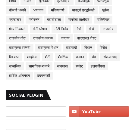
निषेध
नोकरी
पुरस्कार
प्रेरणादायी
फसवणुक
फसवणूक
बॉम्बची धमकी
भयानक
भविष्यवाणी
भावपूर्ण श्रद्धांजली
भूकंप
भ्रष्टाचार
मनोरंजन
महाघोटाळा
माफीचा साक्षीदार
माहितीगार
मोठा निकाल!
मोठी घोषणा
मोठी निर्णय
मोर्चा
मोर्चा!
राजकीय
राजकीय दौरा
राजकीय वक्तव्य
वक्तव्य
वादग्रस्त पोस्ट
वादग्रस्त वक्तव्य
वादग्रस्त विधान
वादावादी
विधान
विरोध
विषबाधा
शाईफेक
शेती
शैक्षणिक
सन्मान
संप
संशयास्पद
सामाजिक
सामाजिक माध्यमे
सावधान!
स्फोट
हलगर्जीपणा
हार्दिक अभिनंदन
हृदयस्पर्शी
SOCIAL PLUGIN