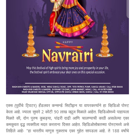
एक्स (पूर्वीचे ट्विटर) हँडलवर कन्सर्न्ड सिटीझन या वापरकर्त्याने हा व्हिडिओ पोस्ट
केला आहे. ज्याला सुमारे 2 कोटी 90 लाख व्ह्यूज मिळाले आहेत. व्हिडिओमध्ये पाहायला
मिळते की, दोन पुरुष कुबड्या, पांढरी दाढी आणि चालण्याची काठी असलेल्या एका
कमकुवत वृद्ध व्यक्तीला मदत करताना दिसत आहेत. व्हिडिओसोबतच्या पोस्टमध्ये असे
लिहिले आहेः "हा भारतीय माणूस नुकताच एका गुहेत सापडला आहे. ते 188 वर्षांचे