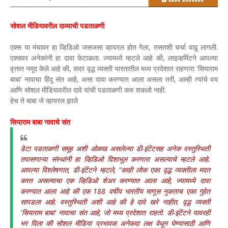
सोशल मीडियावरील दाव्याची पडताळणी
एक्स या मंचावर हा व्हिडिओ जसजसा व्हायरल होत गेला, तसतशी चर्चा वाढू लागली.
एक्सवर अनेकांनी हा दावा फेटाळला. ज्यामध्ये म्हटले आहे की, लाइव्हमिंटने आपल्या
वृत्तात नमूद केले आहे की, सदर वृद्ध व्यक्ती भारतातील मध्य प्रदेशात राहणारा 'सियाराम
बाबा' नावाचा हिंदू संत आहे, असा दावा करण्यात आला असला तरी, आम्ही त्यांचे वय
आणि सोशल मीडियावरील दावे यांची पडताळणी करु शकलो नाही.
हेच ते बाबा जे व्हायरल झाले
सियाराम बाबा नावाचे संत
डेटा पडताळणी समूह अशी ओळख असलेल्या डी-इंटेंटसह अनेक वस्तुस्थिती
तपासणाऱ्या संस्थांनी हा व्हिडिओ दिशाभूल करणारा असल्याचे म्हटले आहे.
आपल्या विश्लेषणात, डी-इंटेंटने म्हटले, "काही लोक एका वृद्ध व्यक्तीला मदत
करत असल्याचा एक व्हिडिओ शेअर करण्यात आला आहे, ज्यामध्ये दावा
करण्यात आला आहे की एक 188 वर्षीय भारतीय माणूस नुकताच एका गुहेत
सापडला आहे. वस्तुस्थिती अशी आहे की हे दावे खरे नाहीत. वृद्ध व्यक्ती
'सियाराम बाबा' नावाचा संत आहे, जो मध्य प्रदेशात राहतो. डी-इंटेंटने यावरही
भर दिला की सोशल मीडिया प्रभावक अनेकदा लक्ष वेधून घेण्यासाठी आणि