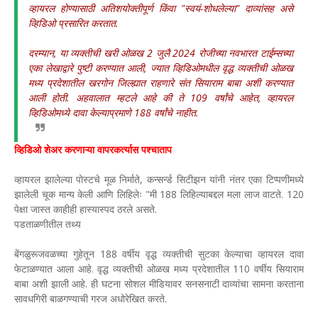
व्हायरल होण्यासाठी अतिशयोक्तीपूर्ण किंवा "स्वयं-शोधलेल्या" दाव्यांसह असे
व्हिडिओ प्रसारित करतात.
दरम्यान, या व्यक्तीची खरी ओळख 2 जुलै 2024 रोजीच्या नवभारत टाईम्सच्या
एका लेखाद्वारे पुष्टी करण्यात आली, ज्यात व्हिडिओमधील वृद्ध व्यक्तीची ओळख
मध्य प्रदेशातील खरगोन जिल्ह्यात राहणारे संत सियाराम बाबा अशी करण्यात
आली होती. अहवालात म्हटले आहे की ते 109 वर्षांचे आहेत, व्हायरल
व्हिडिओमध्ये दावा केल्याप्रमाणे 188 वर्षांचे नाहीत.
व्हिडिओ शेअर करणाऱ्या वापरकर्त्यास पश्चाताप
व्हायरल झालेल्या पोस्टचे मूळ निर्माते, कन्सर्न्ड सिटीझन यांनी नंतर एका टिप्पणीमध्ये
झालेली चूक मान्य केली आणि लिहिलेः "मी 188 लिहिल्याबद्दल मला लाज वाटते. 120
पेक्षा जास्त काहीही हास्यास्पद ठरले असते.
पडताळणीतील तथ्य
बेंगळुरूजवळच्या गुहेतून 188 वर्षीय वृद्ध व्यक्तीची सुटका केल्याचा व्हायरल दावा
फेटाळण्यात आला आहे. वृद्ध व्यक्तीची ओळख मध्य प्रदेशातील 110 वर्षीय सियाराम
बाबा अशी झाली आहे. ही घटना सोशल मीडियावर सनसनाटी दाव्यांचा सामना करताना
सावधगिरी बाळगण्याची गरज अधोरेखित करते.