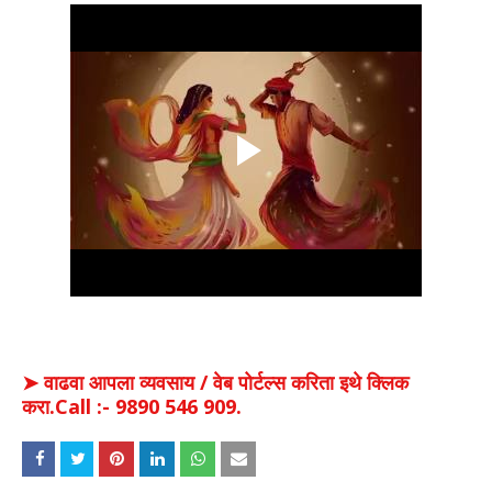
➤ वाढवा आपला व्यवसाय / वेब पोर्टल्स करिता इथे क्लिक
करा.Call :- 9890 546 909.