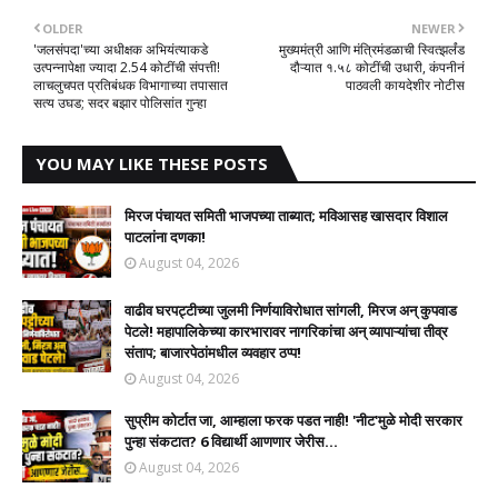
OLDER
NEWER
'जलसंपदा'च्या अधीक्षक अभियंत्याकडे
मुख्यमंत्री आणि मंत्रिमंडळाची स्वित्झर्लंड
उत्पन्नापेक्षा ज्यादा 2.54 कोटींची संपत्ती!
दौऱ्यात १.५८ कोटींची उधारी, कंपनीनं
लाचलुचपत प्रतिबंधक विभागाच्या तपासात
पाठवली कायदेशीर नोटीस
सत्य उघड; सदर बझार पोलिसांत गुन्हा
YOU MAY LIKE THESE POSTS
मिरज पंचायत समिती भाजपच्या ताब्यात; मविआसह खासदार विशाल
पाटलांना दणका!
August 04, 2026
वाढीव घरपट्टीच्या जुलमी निर्णयाविरोधात सांगली, मिरज अन् कुपवाड
पेटले! महापालिकेच्या कारभारावर नागरिकांचा अन् व्यापाऱ्यांचा तीव्र
संताप; बाजारपेठांमधील व्यवहार ठप्प!​
August 04, 2026
सुप्रीम कोर्टात जा, आम्हाला फरक पडत नाही! 'नीट'मुळे मोदी सरकार
पुन्हा संकटात? 6 विद्यार्थी आणणार जेरीस...
August 04, 2026