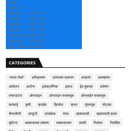
Sangli
Friday, 07
Saturday
+
29°
+
23°
Sunday
+
30°
+
22°
Monday
+
29°
+
22°
Tuesday
+
29°
+
21°
Wednesday
+
28°
+
22°
Thursday
+
29°
+
22°
See 7-Day Forecast
CATEGORIES
'रास्ता रोको'
अतिक्रमण
अत्याचार प्रकरण
अपहरण
आत्महत्या
आंदोलन
आरोग्य
इलेक्ट्रॉनिक
इशारा
ईद मुबारक
उपोषण
एन्काऊंटर!
ऑनलाइन
ऑनलाइन फसवणूक
ऑनलाईन फसवणुक
कारवाई
कृषी
क्राईम
क्रिकेट
क्रूर
गुंतवणूक
घोटाळा
चेंगराचेंगरी
ढगफुटी
दगडफेक
दंगल
दहशतवादी
दहशतवादी हल्ला
दुर्घटना
धक्कादायक वक्तव्य
धक्कादायक!
धमकी
निलंबन
निलंबित