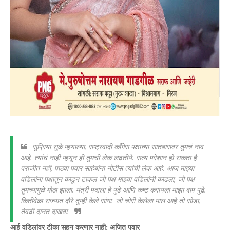
सुप्रिया सुळे म्हणाल्या, राष्ट्रवादी काँगेस पक्षाच्या सातबारावर तुमचं नाव
आहे. त्यांचं नाही म्हणून ही तुमची लेक लढतीये. सत्य परेशान हो सकता है
पराजीत नही, पाठवा पवार साहेबांना नोटीस त्यांची लेक आहे. आज माझ्या
वडिलांना पक्षातून काढून टाकल जो पक्ष माझ्या वडिलांनी काढला, जो पक्ष
तुमच्यामुळे मोठा झाला. मंत्री पदाला हे पुढे आणि कष्ट करायला माझा बाप पुढे.
कितीवेळा राज्यात दौरे तुम्ही केले सांगा. जो चोरी केलेला माल आहे तो सोडा,
तेवढी दानत दाखवा.
आई वडिलांवर टीका सहन करणार नाही: अजित पवार