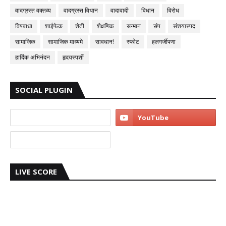
वादग्रस्त वक्तव्य
वादग्रस्त विधान
वादावादी
विधान
विरोध
विषबाधा
शाईफेक
शेती
शैक्षणिक
सन्मान
संप
संशयास्पद
सामाजिक
सामाजिक माध्यमे
सावधान!
स्फोट
हलगर्जीपणा
हार्दिक अभिनंदन
हृदयस्पर्शी
SOCIAL PLUGIN
LIVE SCORE