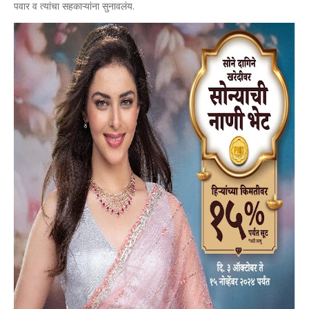
पवार व त्यांचा सहकाऱ्यांना सुनावलंय.