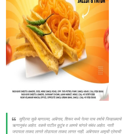
सुप्रिया सुळे म्हणाल्या, आंबेगाव, शिरूर मध्ये गेल्या पाच वर्षाचे जिव्हाळ्याचे
ऋणानुबंध आहेत. वळसे पाटील कुटुंब व आमचे चांगले संबंध आहेत. नाती
जपायला ताकद लागते तोडायला ताकद लागत नाही. आंबेगावत आमृची प्रेमाची