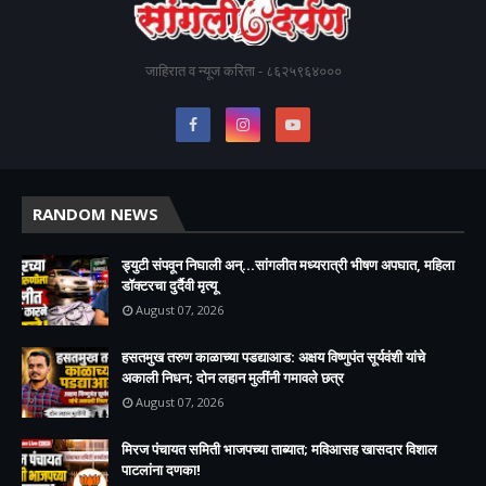
जाहिरात व न्यूज करिता - ८६२५९६४०००
RANDOM NEWS
ड्युटी संपवून निघाली अन्...सांगलीत मध्यरात्री भीषण अपघात, महिला
डॉक्टरचा दुर्दैवी मृत्यू
August 07, 2026
हसतमुख तरुण काळाच्या पडद्याआड: अक्षय विष्णुपंत सूर्यवंशी यांचे
अकाली निधन; दोन लहान मुलींनी गमावले छत्र
August 07, 2026
मिरज पंचायत समिती भाजपच्या ताब्यात; मविआसह खासदार विशाल
पाटलांना दणका!