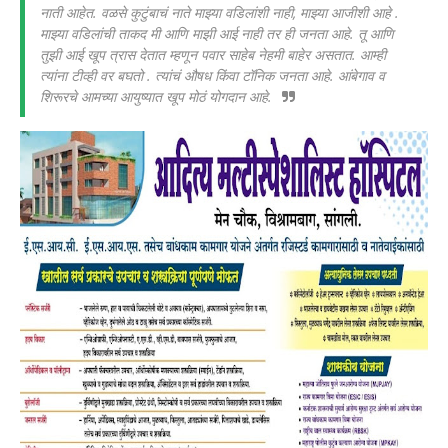
नाती आहेत. वळसे कुटुंबाचं नाते माझ्या वडिलांशी नाही, माझ्या आजीशी आहे .
माझ्या वडिलांची ताकद मी आणि माझी आई नाही तर ही जनता आहे. तू आणि
तुझी आई खूप त्रास देतात म्हणून पवार साहेब नेहमी बाहेर असतात. आम्ही
त्यांना टीव्ही वर बघतो . त्यांचं औषध किंवा टॉनिक जनता आहे. आंबेगाव व
शिरूरचे आमच्या आयुष्यात खूप मोठं योगदान आहे.