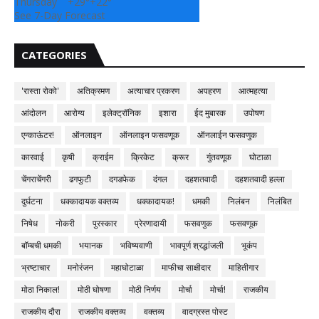
Thursday
+
29°
+
22°
See 7-Day Forecast
CATEGORIES
'रास्ता रोको'
अतिक्रमण
अत्याचार प्रकरण
अपहरण
आत्महत्या
आंदोलन
आरोग्य
इलेक्ट्रॉनिक
इशारा
ईद मुबारक
उपोषण
एन्काऊंटर!
ऑनलाइन
ऑनलाइन फसवणूक
ऑनलाईन फसवणुक
कारवाई
कृषी
क्राईम
क्रिकेट
क्रूर
गुंतवणूक
घोटाळा
चेंगराचेंगरी
ढगफुटी
दगडफेक
दंगल
दहशतवादी
दहशतवादी हल्ला
दुर्घटना
धक्कादायक वक्तव्य
धक्कादायक!
धमकी
निलंबन
निलंबित
निषेध
नोकरी
पुरस्कार
प्रेरणादायी
फसवणुक
फसवणूक
बॉम्बची धमकी
भयानक
भविष्यवाणी
भावपूर्ण श्रद्धांजली
भूकंप
भ्रष्टाचार
मनोरंजन
महाघोटाळा
माफीचा साक्षीदार
माहितीगार
मोठा निकाल!
मोठी घोषणा
मोठी निर्णय
मोर्चा
मोर्चा!
राजकीय
राजकीय दौरा
राजकीय वक्तव्य
वक्तव्य
वादग्रस्त पोस्ट