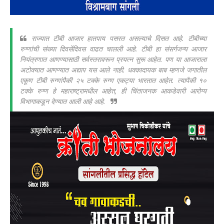
राज्यात टीबी आजार हातपाय पसरत असल्याचे दिसत आहे. टीबीच्या
रुग्णांची संख्या दिवसेंदिवस वाढत चालली आहे. टीबी हा संसर्गजन्य आजार
नियंत्रणात आणण्यासाठी सर्वस्तरावरून प्रयत्न सुरू आहेत. पण या आजाराला
अटोक्यात आणण्यात अद्याप यस आले नाही. धक्कादायक बाब म्हणजे जगातील
एकूण टीबी रुग्णांपैकी २५ टक्के रुग्ण एकट्या भारतात आहेत. त्यापैकी १०
टक्के रुग्ण हे महाराष्ट्रामधील आहेत, ही चिंताजनक आकडेवारी आरोग्य
विभागाकडून देण्यात आली आहे आहे.