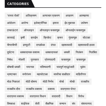
CATEGORIES
'रास्ता रोको'
अतिक्रमण
अत्याचार प्रकरण
अपहरण
आत्महत्या
आंदोलन
आरोग्य
इलेक्ट्रॉनिक
इशारा
ईद मुबारक
उपोषण
एन्काऊंटर!
ऑनलाइन
ऑनलाइन फसवणूक
ऑनलाईन फसवणुक
कारवाई
कृषी
क्राईम
क्रिकेट
क्रूर
गुंतवणूक
घोटाळा
चेंगराचेंगरी
ढगफुटी
दगडफेक
दंगल
दहशतवादी
दहशतवादी हल्ला
दुर्घटना
धक्कादायक वक्तव्य
धक्कादायक!
धमकी
निलंबन
निलंबित
निषेध
नोकरी
पुरस्कार
प्रेरणादायी
फसवणुक
फसवणूक
बॉम्बची धमकी
भयानक
भविष्यवाणी
भावपूर्ण श्रद्धांजली
भूकंप
भ्रष्टाचार
मनोरंजन
महाघोटाळा
माफीचा साक्षीदार
माहितीगार
मोठा निकाल!
मोठी घोषणा
मोठी निर्णय
मोर्चा
मोर्चा!
राजकीय
राजकीय दौरा
राजकीय वक्तव्य
वक्तव्य
वादग्रस्त पोस्ट
वादग्रस्त वक्तव्य
वादग्रस्त विधान
वादावादी
विधान
विरोध
विषबाधा
शाईफेक
शेती
शैक्षणिक
सन्मान
संप
संशयास्पद