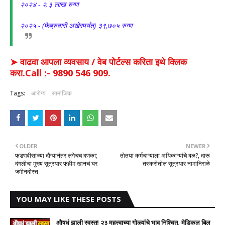
२०२४ - २.३ लाख रुग्ण
२०२५ - (फेब्रुवारी अखेरपर्यंत) ३९,७०५ रुग्ण
➤ वाढवा आपला व्यवसाय / वेब पोर्टल्स करिता इथे क्लिक
करा.Call :- 9890 546 909.
Tags:
आरोग्य
सामाजिक
OLDER
NEWER
फडणवीसांच्या दौऱ्यानंतर लगेचच दणका;
तोतया कर्मचाऱ्याला अधिकाऱ्यांचे बळ?, दारू
दंगलीचा मुख्य सूत्रधार फहीम खानचं घर
तस्करीतील सूत्रधार नामानिराळे
जमीनदोस्त
YOU MAY LIKE THESE POSTS
औषधं झाली स्वस्त! २३ महत्त्वाच्या गोळ्यांचे भाव निश्चित, मेडिकल बिल