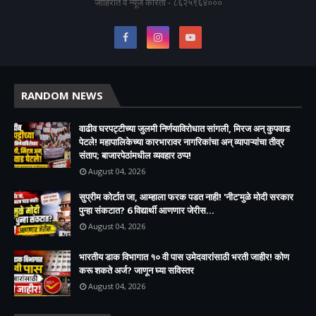
जाहिरात व न्यूज करिता - ८६२५९६४०००
RANDOM NEWS
वाढीव घरपट्टीच्या जुलमी निर्णयाविरोधात सांगली, मिरज अन् कुपवाड
पेटले! महापालिकेच्या कारभारावर नागरिकांचा अन् व्यापाऱ्यांचा तीव्र
संताप; बाजारपेठांमधील व्यवहार ठप्प!​
August 04, 2026
सुप्रीम कोर्टात जा, आम्हाला फरक पडत नाही! 'नीट'मुळे मोदी सरकार
पुन्हा संकटात? 6 विद्यार्थी आणणार जेरीस...
August 04, 2026
भारतीय डाक विभागात १० वी पास उमेदवारांसाठी भरती जाहीर! कोण
करू शकते अर्ज? जाणून घ्या सविस्तर
August 04, 2026