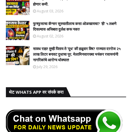
होणार कमी.
August 03, 2026
फुफ्फुसाचा कॅन्सर सुरुवातीलाच कसा ओळखायचा? 'ही' ५ लक्षणे
दिसल्यास अजिबात दुर्लक्ष करू नका!
August 02, 2026
सावध राहा! तुम्ही पिताय ते 'दूध' की हळूवार विष? राज्यात दररोज २५
लाख लिटर बनावट दुधाचा पूर; मेलामिनसारख्या भयंकर रसायनांनी
नागरिकांचे आरोग्य धोक्यात!​
July 29, 2026
थेट WHATS APP वर संपर्क करा