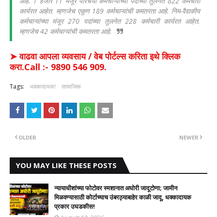
आहे. 1 हजार 11 मंजूर परिचर्या कर्मचाऱ्यांच्या पदांच्या तुलनेत 822 कर्मचारी
कार्यरत आहेत. म्हणजेच एकूण 189 कर्मचाऱ्यांची कमतरता आहे. निम-वैद्यकीय
कर्मचाऱ्यांच्या मंजूर 270 पदांच्या तुलनेत 228 कर्मचारी कार्यरत आहेत.
म्हणजेच 42 कर्मचाऱ्यांची कमतरता आहे.
➤ वाढवा आपला व्यवसाय / वेब पोर्टल्स करिता इथे क्लिक
करा.Call :- 9890 546 909.
Tags:
धक्कादायक!
सामाजिक
OLDER
NEWER
YOU MAY LIKE THESE POSTS
न्यायाधीशांच्या फोटोवर स्मशानात अघोरी जादूटोणा; जामीन
मिळवण्यासाठी कोर्टाच्याच उंबरठ्याबाहेर काळी जादू, धक्कादायक
प्रकार उघडकीस!