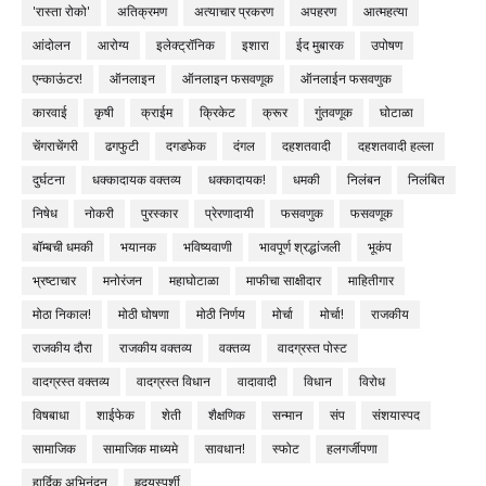
'रास्ता रोको'
अतिक्रमण
अत्याचार प्रकरण
अपहरण
आत्महत्या
आंदोलन
आरोग्य
इलेक्ट्रॉनिक
इशारा
ईद मुबारक
उपोषण
एन्काऊंटर!
ऑनलाइन
ऑनलाइन फसवणूक
ऑनलाईन फसवणुक
कारवाई
कृषी
क्राईम
क्रिकेट
क्रूर
गुंतवणूक
घोटाळा
चेंगराचेंगरी
ढगफुटी
दगडफेक
दंगल
दहशतवादी
दहशतवादी हल्ला
दुर्घटना
धक्कादायक वक्तव्य
धक्कादायक!
धमकी
निलंबन
निलंबित
निषेध
नोकरी
पुरस्कार
प्रेरणादायी
फसवणुक
फसवणूक
बॉम्बची धमकी
भयानक
भविष्यवाणी
भावपूर्ण श्रद्धांजली
भूकंप
भ्रष्टाचार
मनोरंजन
महाघोटाळा
माफीचा साक्षीदार
माहितीगार
मोठा निकाल!
मोठी घोषणा
मोठी निर्णय
मोर्चा
मोर्चा!
राजकीय
राजकीय दौरा
राजकीय वक्तव्य
वक्तव्य
वादग्रस्त पोस्ट
वादग्रस्त वक्तव्य
वादग्रस्त विधान
वादावादी
विधान
विरोध
विषबाधा
शाईफेक
शेती
शैक्षणिक
सन्मान
संप
संशयास्पद
सामाजिक
सामाजिक माध्यमे
सावधान!
स्फोट
हलगर्जीपणा
हार्दिक अभिनंदन
हृदयस्पर्शी