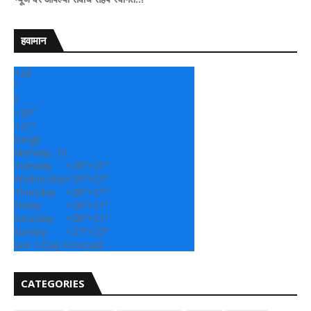
हवामान
+
28
°
C
+
29°
+
21°
Sangli
Monday, 10
Tuesday
+
28°
+
21°
Wednesday
+
29°
+
21°
Thursday
+
28°
+
21°
Friday
+
28°
+
21°
Saturday
+
28°
+
21°
Sunday
+
27°
+
22°
See 7-Day Forecast
CATEGORIES