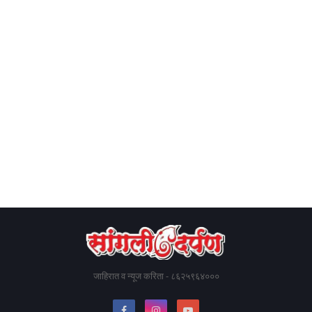
जाहिरात व न्यूज करिता - ८६२५९६४०००