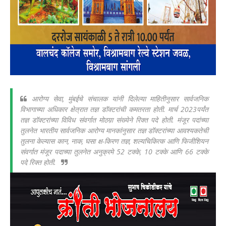
आरोग्य सेवा, मुंबईचे संचालक यांनी दिलेल्या माहितीनुसार सार्वजनिक
विभागाच्या अधिकार क्षेत्रात तज्ञ डॉक्टरांची कमतरता होती. मार्च 2023पर्यंत
तज्ञ डॉक्टरांच्या विविध संवर्गात मोठय़ा संख्येने रिक्त पदे होती. मंजूर पदांच्या
तुलनेत भारतीय सार्वजनिक आरोग्य मानकांनुसार तज्ञ डॉक्टरांच्या आवश्यकतेची
तुलना केल्यास कान, नाक, घसा क्ष-किरण तज्ञ, शल्यचिकित्क आणि फिजीशियन
संवर्गात मंजूर पदाच्या तुलनेत अनुक्रमे 52 टक्के, 10 टक्के आणि 66 टक्के
पदे रिक्त होती.