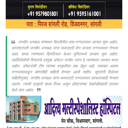
जगदीप धनखड यांच्यावर दिल्लीतील एम्स रुग्णालयात उपचार सुरू आहेत.
उपराष्ट्रपती जगदीप धनखड यांना मध्यरात्री दोन वाजता रुग्णालयात नेण्यात
आलं. सध्या त्यांच्यावर क्रिटिकल केअर युनिटमध्ये उपचार सुरू आहेत.
कार्डियॉलॉजी विभागाचे प्रमुख डॉक्टर राजीव नारंग हे त्यांच्यावर उपचार करत
आहेत. डॉक्टरांची टीम त्यांच्या प्रकृतीवर लक्ष ठेवून आहे. याबाबत अद्याप
रुग्णालयाकडून कोणतीही माहिती देण्यात आली नाहीय. सूत्रांनी दिलेल्या
माहितीनुसार, जगदीप धनखड यांना मध्यरात्री रुग्णालयात उपचारासाठी नेण्यात
आलंय. त्यांची प्रकृती सध्या स्थिर असून डॉक्टरांच्या देखरेखीखाली उपचार
केले जात आहेत.