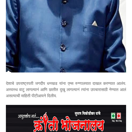
देशाचे उपराष्ट्रपती जगदीप धनखड यांना एम्स रुग्णालयात दाखल करण्यात आलंय.
अस्वस्थ वाटू लागल्यानं आणि छातीत दुखू लागल्यानं त्यांना उपचारासाठी नेण्यात आलं
असल्याची माहिती पीटीआयने दिलीय.