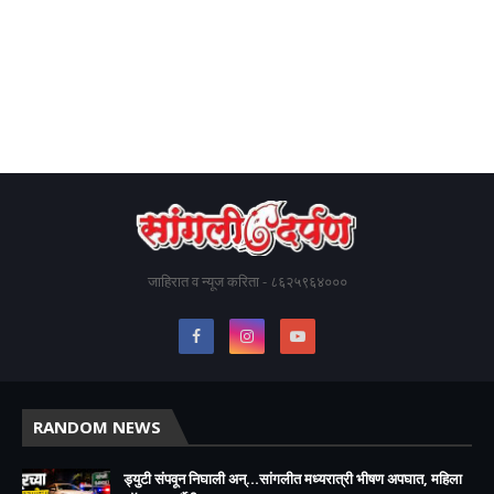
जाहिरात व न्यूज करिता - ८६२५९६४०००
RANDOM NEWS
ड्युटी संपवून निघाली अन्...सांगलीत मध्यरात्री भीषण अपघात, महिला