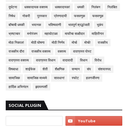
दुर्घटना
धक्कादायक वक्तव्य
धक्कादायक!
धमकी
निलंबन
निलंबित
निषेध
नोकरी
पुरस्कार
प्रेरणादायी
फसवणुक
फसवणूक
बॉम्बची धमकी
भयानक
भविष्यवाणी
भावपूर्ण श्रद्धांजली
भूकंप
भ्रष्टाचार
मनोरंजन
महाघोटाळा
माफीचा साक्षीदार
माहितीगार
मोठा निकाल!
मोठी घोषणा
मोठी निर्णय
मोर्चा
मोर्चा!
राजकीय
राजकीय दौरा
राजकीय वक्तव्य
वक्तव्य
वादग्रस्त पोस्ट
वादग्रस्त वक्तव्य
वादग्रस्त विधान
वादावादी
विधान
विरोध
विषबाधा
शाईफेक
शेती
शैक्षणिक
सन्मान
संप
संशयास्पद
सामाजिक
सामाजिक माध्यमे
सावधान!
स्फोट
हलगर्जीपणा
हार्दिक अभिनंदन
हृदयस्पर्शी
SOCIAL PLUGIN