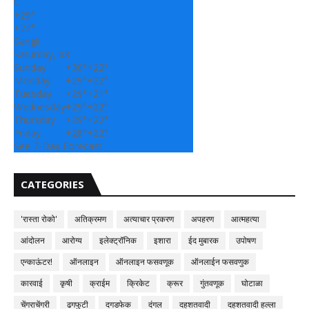
C
+
29°
+
22°
Sangli
Saturday, 08
Sunday
+
30°
+
22°
Monday
+
29°
+
22°
Tuesday
+
29°
+
21°
Wednesday
+
29°
+
22°
Thursday
+
29°
+
22°
Friday
+
28°
+
22°
See 7-Day Forecast
CATEGORIES
'रास्ता रोको'
अतिक्रमण
अत्याचार प्रकरण
अपहरण
आत्महत्या
आंदोलन
आरोग्य
इलेक्ट्रॉनिक
इशारा
ईद मुबारक
उपोषण
एन्काऊंटर!
ऑनलाइन
ऑनलाइन फसवणूक
ऑनलाईन फसवणुक
कारवाई
कृषी
क्राईम
क्रिकेट
क्रूर
गुंतवणूक
घोटाळा
चेंगराचेंगरी
ढगफुटी
दगडफेक
दंगल
दहशतवादी
दहशतवादी हल्ला