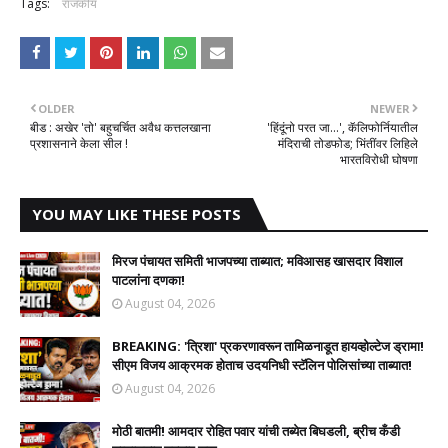
Tags:
राजकीय
OLDER
NEWER
बीड : अखेर 'तो' बहुचर्चित अवैध कत्तलखाना
'हिंदूंनो परत जा...', कॅलिफोर्नियातील
प्रशासनाने केला सील !
मंदिराची तोडफोड; भिंतींवर लिहिले
भारतविरोधी घोषणा
YOU MAY LIKE THESE POSTS
मिरज पंचायत समिती भाजपच्या ताब्यात; मविआसह खासदार विशाल
पाटलांना दणका!
August 04, 2026
BREAKING: 'त्रिशा' प्रकरणावरून तामिळनाडूत हायव्होल्टेज ड्रामा!
सीएम विजय आक्रमक होताच उदयनिधी स्टॅलिन पोलिसांच्या ताब्यात!
August 04, 2026
मोठी बातमी! आमदार रोहित पवार यांची तब्येत बिघडली, ब्रीच कँडी