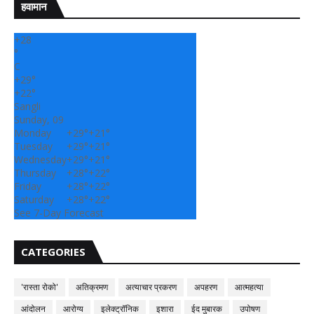
हवामान
+
28
°
C
+
29°
+
22°
Sangli
Sunday, 09
Monday
+
29°
+
21°
Tuesday
+
29°
+
21°
Wednesday
+
29°
+
21°
Thursday
+
28°
+
22°
Friday
+
28°
+
22°
Saturday
+
28°
+
22°
See 7-Day Forecast
CATEGORIES
'रास्ता रोको'
अतिक्रमण
अत्याचार प्रकरण
अपहरण
आत्महत्या
आंदोलन
आरोग्य
इलेक्ट्रॉनिक
इशारा
ईद मुबारक
उपोषण