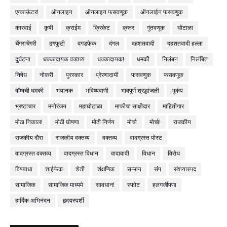
एन्काऊंटर!
ऑनलाइन
ऑनलाइन फसवणूक
ऑनलाईन फसवणुक
कारवाई
कृषी
क्राईम
क्रिकेट
क्रूर
गुंतवणूक
घोटाळा
चेंगराचेंगरी
ढगफुटी
दगडफेक
दंगल
दहशतवादी
दहशतवादी हल्ला
दुर्घटना
धक्कादायक वक्तव्य
धक्कादायक!
धमकी
निलंबन
निलंबित
निषेध
नोकरी
पुरस्कार
प्रेरणादायी
फसवणुक
फसवणूक
बॉम्बची धमकी
भयानक
भविष्यवाणी
भावपूर्ण श्रद्धांजली
भूकंप
भ्रष्टाचार
मनोरंजन
महाघोटाळा
माफीचा साक्षीदार
माहितीगार
मोठा निकाल!
मोठी घोषणा
मोठी निर्णय
मोर्चा
मोर्चा!
राजकीय
राजकीय दौरा
राजकीय वक्तव्य
वक्तव्य
वादग्रस्त पोस्ट
वादग्रस्त वक्तव्य
वादग्रस्त विधान
वादावादी
विधान
विरोध
विषबाधा
शाईफेक
शेती
शैक्षणिक
सन्मान
संप
संशयास्पद
सामाजिक
सामाजिक माध्यमे
सावधान!
स्फोट
हलगर्जीपणा
हार्दिक अभिनंदन
हृदयस्पर्शी