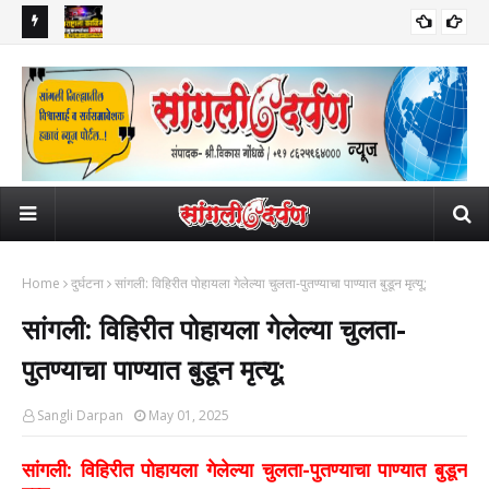
ी नोंद,
महाराष्ट्राला काळिमा! ५३ चिमुकल्यांवर अत्याचार, ६४९ व्हिडिओ अन् हजारो फोटो;
सांग
नंदुरबारच्या विकृत नराधमाचे हैराण करणारे कृत्य!
घेतल
Home
दुर्घटना
सांगली: विहिरीत पोहायला गेलेल्या चुलता-पुतण्याचा पाण्यात बुडून मृत्यू;
सांगली: विहिरीत पोहायला गेलेल्या चुलता-
पुतण्याचा पाण्यात बुडून मृत्यू;
Sangli Darpan
May 01, 2025
सांगली: विहिरीत पोहायला गेलेल्या चुलता-पुतण्याचा पाण्यात बुडून