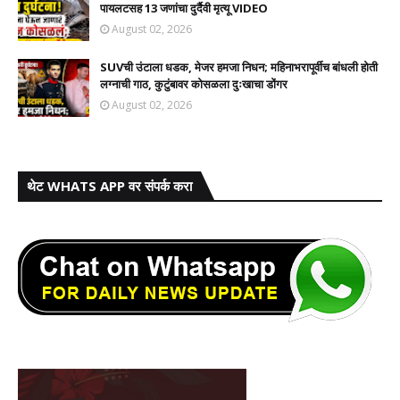
पायलटसह 13 जणांचा दुर्दैवी मृत्यू VIDEO
August 02, 2026
SUVची उंटाला धडक, मेजर हमजा निधन; महिनाभरापूर्वीच बांधली होती
लग्नाची गाठ, कुटुंबावर कोसळला दुःखाचा डोंगर
August 02, 2026
थेट WHATS APP वर संपर्क करा