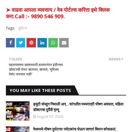
➤ वाढवा आपला व्यवसाय / वेब पोर्टल्स करिता इथे क्लिक
करा.Call :- 9890 546 909.
Tags:
दुर्घटना
OLDER
NEWER
पहलगामच्या दहशतवादी हल्ल्यानंतर इंदौरच्या
डॉक्टरची पोस्ट व्हायरल; म्हणाले, 'मुस्लिम
पेशंट तपासत नाही'
YOU MAY LIKE THESE POSTS
ड्युटी संपवून निघाली अन्...सांगलीत मध्यरात्री भीषण अपघात, महिला
डॉक्टरचा दुर्दैवी मृत्यू
August 07, 2026
पेरूमध्ये भीषण दुर्घटना! पर्यटकांना घेऊन जाणारं विमान कोसळलं;