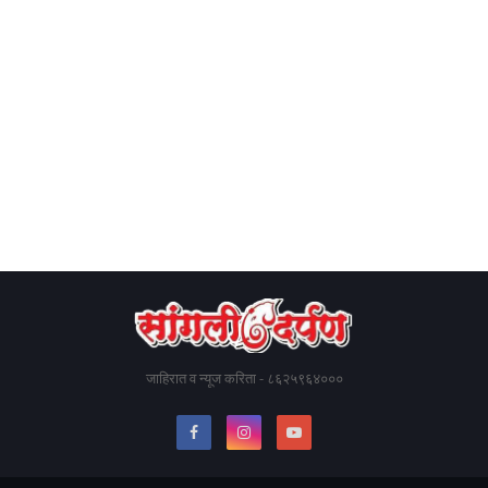
जाहिरात व न्यूज करिता - ८६२५९६४०००