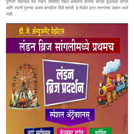
पूर्णपणे पोहायला येत नव्हते. विहिरीत पोहत असताना केराप्पा बागडी बुडायला लागले
आणि त्यांनी पुतण्या अजय बागडीला मिठी मारली. हे तेथील इतर तरुणांच्या लक्षात आले
नाही.