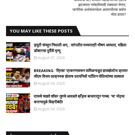
झटक्यात गर्भश्रीमंतही रस्त्यावर येणार;
जागतिक अर्थव्यवस्थेला आतापर्यंतचा सर्वात
मोठा हादरा?
YOU MAY LIKE THESE POSTS
ड्युटी संपवून निघाली अन्...सांगलीत मध्यरात्री भीषण अपघात, महिला
डॉक्टरचा दुर्दैवी मृत्यू
August 07, 2026
BREAKING: 'त्रिशा' प्रकरणावरून तामिळनाडूत हायव्होल्टेज ड्रामा!
सीएम विजय आक्रमक होताच उदयनिधी स्टॅलिन पोलिसांच्या ताब्यात!
August 04, 2026
दारूचे चाहते शॉक! तुमचे आवडते ब्रँड्स बाजारातून गायब; 'या' मोठ्या
कारणामुळे विक्रीबंदी!
August 04, 2026