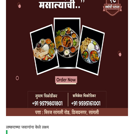
लष्कराच्या जवानांना केले लक्ष्य