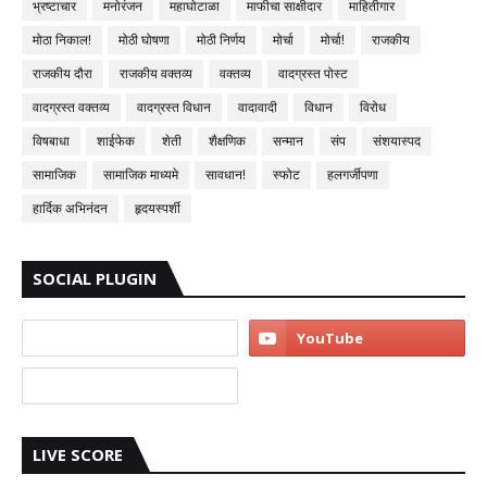
भ्रष्टाचार
मनोरंजन
महाघोटाळा
माफीचा साक्षीदार
माहितीगार
मोठा निकाल!
मोठी घोषणा
मोठी निर्णय
मोर्चा
मोर्चा!
राजकीय
राजकीय दौरा
राजकीय वक्तव्य
वक्तव्य
वादग्रस्त पोस्ट
वादग्रस्त वक्तव्य
वादग्रस्त विधान
वादावादी
विधान
विरोध
विषबाधा
शाईफेक
शेती
शैक्षणिक
सन्मान
संप
संशयास्पद
सामाजिक
सामाजिक माध्यमे
सावधान!
स्फोट
हलगर्जीपणा
हार्दिक अभिनंदन
हृदयस्पर्शी
SOCIAL PLUGIN
LIVE SCORE