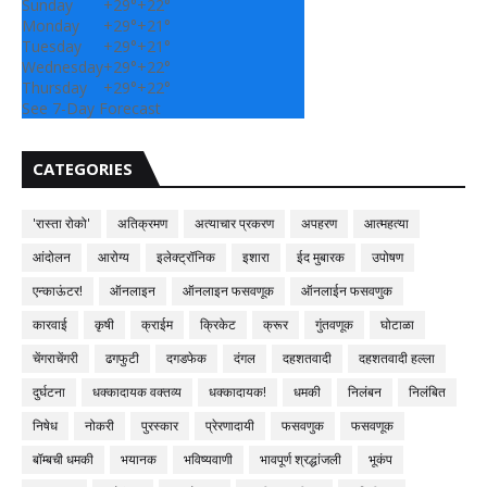
Sunday
+
29°
+
22°
Monday
+
29°
+
21°
Tuesday
+
29°
+
21°
Wednesday
+
29°
+
22°
Thursday
+
29°
+
22°
See 7-Day Forecast
CATEGORIES
'रास्ता रोको'
अतिक्रमण
अत्याचार प्रकरण
अपहरण
आत्महत्या
आंदोलन
आरोग्य
इलेक्ट्रॉनिक
इशारा
ईद मुबारक
उपोषण
एन्काऊंटर!
ऑनलाइन
ऑनलाइन फसवणूक
ऑनलाईन फसवणुक
कारवाई
कृषी
क्राईम
क्रिकेट
क्रूर
गुंतवणूक
घोटाळा
चेंगराचेंगरी
ढगफुटी
दगडफेक
दंगल
दहशतवादी
दहशतवादी हल्ला
दुर्घटना
धक्कादायक वक्तव्य
धक्कादायक!
धमकी
निलंबन
निलंबित
निषेध
नोकरी
पुरस्कार
प्रेरणादायी
फसवणुक
फसवणूक
बॉम्बची धमकी
भयानक
भविष्यवाणी
भावपूर्ण श्रद्धांजली
भूकंप