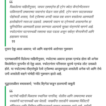
मिळालेल्या माहितीनुसार, जाफर एक्सप्रेस ही ट्रेन क्वेटा कॅन्टोन्मेंटवरून
पाकिस्तानी लष्कराच्या जवानांना घेऊन जात होती. ट्रेन चमन फाटकजवळ
पोहोचली असता, रेल्वे ट्रॅकच्या अगदी जवळ दबा धरून बसलेल्या आत्मघाती
हल्लेखोराने स्वतःला उडवले. लष्कराचे जवान या ट्रेनमध्ये असल्यानेच हा
सुनियोजित आत्मघाती हल्ला करण्यात आल्याचे सुरक्षा यंत्रणांचे म्हणणे आहे.
स्फोटानंतर घटनास्थळी रक्ताचा सडा पडला असून सर्वत्र चेंगराचेंगरी आणि
हाहाकार माजला.
दूरवर ऐकू आला आवाज; घरे आणि वाहनांचे अतोनात नुकसान
प्रत्यक्षदर्शींनी दिलेल्या माहितीनुसार, स्फोटाचा आवाज इतका प्रचंड होता की अनेक
किलोमीटर दूरपर्यंत तो ऐकू आला. स्फोटानंतर परिसरात धुराचे प्रचंड लोट उसळले
होते. या स्फोटाच्या तीव्रतेमुळे रेल्वे ट्रॅकच्या आजूबाजूला असलेली अनेक घरे आणि तेथे
उभी असलेली वाहने यांचेही मोठे नुकसान झाले आहे.
युद्धपातळीवर बचावकार्य; 'मजीद ब्रिगेड'कडून हल्ल्याची कबुली
घटनेची माहिती मिळताच स्थानिक नागरिक, पोलीस आणि लष्कराच्या बचाव
पथकांनी घटनास्थळी धाव घेतली. जखमींना तातडीने जवळच्या मिलिटरी
हॉस्पिटल आणि सिव्हिल हॉस्पिटलमध्ये दाखल करण्यात आले आहे. यापैकी