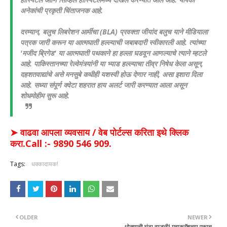
अनेकांची प्रकृती चिंताजनक आहे.
दरम्यान, बलुच लिबरेशन आर्मीचा (BLA) प्रवक्ता जीयांद बलुच याने मीडियाला
पत्रक जारी करून या आत्मघाती हल्ल्याची जबाबदारी स्वीकारली आहे. त्यांच्या
'मजीद ब्रिगेड' या आत्मघाती पथकाने हा हल्ला घडवून आणल्याचे त्याने म्हटले
आहे.
पाकिस्तानच्या रेल्वेमंत्र्यांनी या भ्याड हल्ल्याचा तीव्र निषेध केला असून,
दहशतवाद्यांचे असे मनसुबे कधीही यशस्वी होऊ देणार नाही, असा इशारा दिला
आहे. सध्या संपूर्ण क्वेटा शहरात हाय अलर्ट जारी करण्यात आला असून
शोधमोहीम सुरू आहे.
➤ वाढवा आपला व्यवसाय / वेब पोर्टल्स करिता इथे क्लिक
करा.Call :- 9890 546 909.
Tags:
धक्कादायक!
OLDER
NEWER
धोक्याची घंटा वाजली! महाक्रॅशच्या एकाच