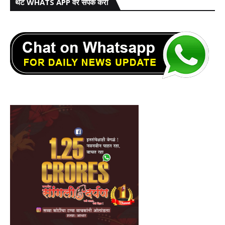
थेट WHATS APP वर संपर्क करा