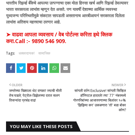
भारतीय रिझर्व्ह बँकेचे आपल्या उत्पन्नाचा एका मोठा हिस्सा खर्च आणि रिझर्व्ह ठेवल्यावर
भारत सरकारला लाभांश म्हणून देत असते. पण यावर्षी देशाच्या आर्थिक व्यवस्था
युध्दजन्य परिस्थितीमुळे संकटात सापडली असतानाच आरबीआयनं सरकारला दिलेला
लाभांश अतिशय महत्त्वाचा ठरणार आहे.
➤ वाढवा आपला व्यवसाय / वेब पोर्टल्स करिता इथे क्लिक
करा.Call :- 9890 546 909.
Tags:
धक्कादायक!
सामाजिक
OLDER
NEWER
जनतेच्या खिशाला थेट दणका! ज्याची भीती
सांगली दर्पण Exclusive! सांगली सिव्हिल
तेच घडले; पेट्रोल-डिझेलच्या दरात सलग
हॉस्पिटल हादरले! त्या' 77' नंबरमध्ये
तिसऱ्यांदा प्रचंड वाढ!
गोरगरिबांच्या आजारपणाच्या बिलांवर १०%
'झिझिया कर' उकळणारा 'तो' बडा बोका
कोण?
YOU MAY LIKE THESE POSTS