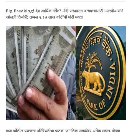
Big Breaking! देश आर्थिक गर्तेत? मोदी सरकारला वाचवण्यासाठी 'आरबीआय'ने
खोलली तिजोरी; तब्बल २.८७ लाख कोटींची मोठी मदत!
मध्य पूर्वेतील युद्धजन्य परिस्थितीचा फटका जागतिक पातळीवर अनेक लहान-मोठ्या