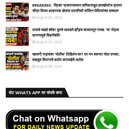
BREAKING: 'त्रिशा' प्रकरणावरून तामिळनाडूत हायव्होल्टेज ड्रामा!
सीएम विजय आक्रमक होताच उदयनिधी स्टॅलिन पोलिसांच्या ताब्यात!
August 04, 2026
दारूचे चाहते शॉक! तुमचे आवडते ब्रँड्स बाजारातून गायब; 'या' मोठ्या
कारणामुळे विक्रीबंदी!
August 04, 2026
खासगी गाड्यांवर 'पोलीस' लिहिलंय का? तर मग बसणार मोठा दणका;
वाहतूक विभागाचे कठोर कारवाईचे आदेश
August 04, 2026
थेट WHATS APP वर संपर्क करा