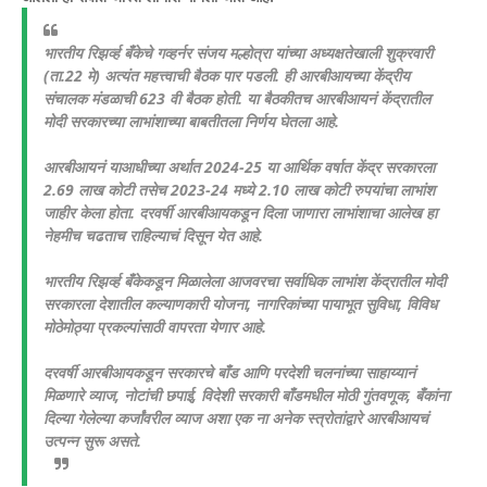
भारतीय रिझर्व्ह बँकेचे गव्हर्नर संजय मल्होत्रा यांच्या अध्यक्षतेखाली शुक्रवारी
(ता.22 मे) अत्यंत महत्त्वाची बैठक पार पडली. ही आरबीआयच्या केंद्रीय
संचालक मंडळाची 623 वी बैठक होती. या बैठकीतच आरबीआयनं केंद्रातील
मोदी सरकारच्या लाभांशाच्या बाबतीतला निर्णय घेतला आहे.
आरबीआयनं याआधीच्या अर्थात 2024-25 या आर्थिक वर्षात केंद्र सरकारला
2.69 लाख कोटी तसेच 2023-24 मध्ये 2.10 लाख कोटी रुपयांचा लाभांश
जाहीर केला होता. दरवर्षी आरबीआयकडून दिला जाणारा लाभांशाचा आलेख हा
नेहमीच चढताच राहिल्याचं दिसून येत आहे.
भारतीय रिझर्व्ह बँकेकडून मिळालेला आजवरचा सर्वाधिक लाभांश केंद्रातील मोदी
सरकारला देशातील कल्याणकारी योजना, नागरिकांच्या पायाभूत सुविधा, विविध
मोठेमोठ्या प्रकल्पांसाठी वापरता येणार आहे.
दरवर्षी आरबीआयकडून सरकारचे बाँड आणि परदेशी चलनांच्या साहाय्यानं
मिळणारे व्याज, नोटांची छपाई, विदेशी सरकारी बाँडमधील मोठी गुंतवणूक, बँकांना
दिल्या गेलेल्या कर्जांवरील व्याज अशा एक ना अनेक स्त्रोतांद्वारे आरबीआयचं
उत्पन्न सुरू असते.