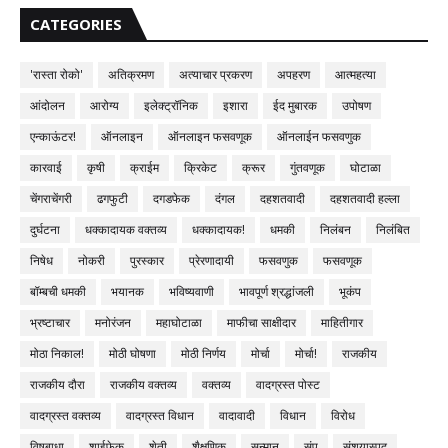
CATEGORIES
'रास्ता रोको'
अतिक्रमण
अत्याचार प्रकरण
अपहरण
आत्महत्या
आंदोलन
आरोग्य
इलेक्ट्रॉनिक
इशारा
ईद मुबारक
उपोषण
एन्काऊंटर!
ऑनलाइन
ऑनलाइन फसवणूक
ऑनलाईन फसवणुक
कारवाई
कृषी
क्राईम
क्रिकेट
क्रूर
गुंतवणूक
घोटाळा
चेंगराचेंगरी
ढगफुटी
दगडफेक
दंगल
दहशतवादी
दहशतवादी हल्ला
दुर्घटना
धक्कादायक वक्तव्य
धक्कादायक!
धमकी
निलंबन
निलंबित
निषेध
नोकरी
पुरस्कार
प्रेरणादायी
फसवणुक
फसवणूक
बॉम्बची धमकी
भयानक
भविष्यवाणी
भावपूर्ण श्रद्धांजली
भूकंप
भ्रष्टाचार
मनोरंजन
महाघोटाळा
माफीचा साक्षीदार
माहितीगार
मोठा निकाल!
मोठी घोषणा
मोठी निर्णय
मोर्चा
मोर्चा!
राजकीय
राजकीय दौरा
राजकीय वक्तव्य
वक्तव्य
वादग्रस्त पोस्ट
वादग्रस्त वक्तव्य
वादग्रस्त विधान
वादावादी
विधान
विरोध
विषबाधा
शाईफेक
शेती
शैक्षणिक
सन्मान
संप
संशयास्पद