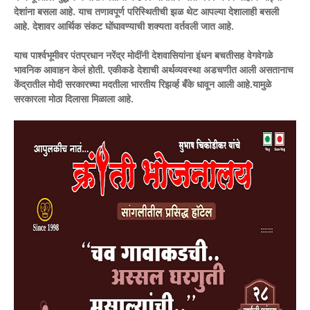
देशांना बसला आहे. याच तणावपूर्ण परिस्थितीची झळ थेट आपल्या देशालाही बसली
आहे. देशावर आर्थिक संकट घोंघावण्याची शक्यता वर्तवली जात आहे.
याच पार्श्वभूमीवर पंतप्रधान नरेंद्र मोदींनी देशवासियांना इंधन बचतीसह वेगवेगळे
भावनिक आवाहन केलं होती. एकीकडे देशाची अर्थव्यवस्था अडचणीत आली असतानाच
केंद्रातील मोदी सरकारच्या मदतीला भारतीय रिझर्व्ह बँके धावून आली आहे.यामुळे
सरकारला मोठा दिलासा मिळाला आहे.