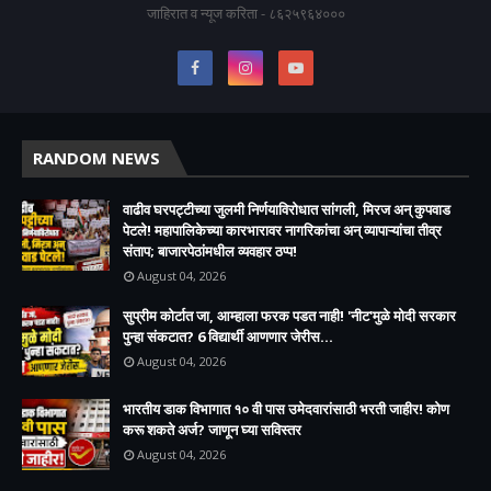
जाहिरात व न्यूज करिता - ८६२५९६४०००
RANDOM NEWS
वाढीव घरपट्टीच्या जुलमी निर्णयाविरोधात सांगली, मिरज अन् कुपवाड
पेटले! महापालिकेच्या कारभारावर नागरिकांचा अन् व्यापाऱ्यांचा तीव्र
संताप; बाजारपेठांमधील व्यवहार ठप्प!​
August 04, 2026
सुप्रीम कोर्टात जा, आम्हाला फरक पडत नाही! 'नीट'मुळे मोदी सरकार
पुन्हा संकटात? 6 विद्यार्थी आणणार जेरीस...
August 04, 2026
भारतीय डाक विभागात १० वी पास उमेदवारांसाठी भरती जाहीर! कोण
करू शकते अर्ज? जाणून घ्या सविस्तर
August 04, 2026