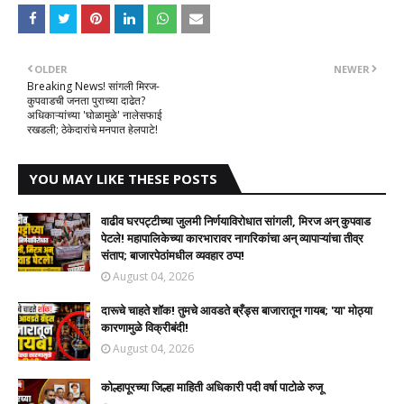
OLDER
NEWER
Breaking News! सांगली मिरज-
कुपवाडची जनता पुराच्या दाढेत?
अधिकाऱ्यांच्या 'घोळामुळे' नालेसफाई
रखडली; ठेकेदारांचे मनपात हेलपाटे!
YOU MAY LIKE THESE POSTS
वाढीव घरपट्टीच्या जुलमी निर्णयाविरोधात सांगली, मिरज अन् कुपवाड
पेटले! महापालिकेच्या कारभारावर नागरिकांचा अन् व्यापाऱ्यांचा तीव्र
संताप; बाजारपेठांमधील व्यवहार ठप्प!​
August 04, 2026
दारूचे चाहते शॉक! तुमचे आवडते ब्रँड्स बाजारातून गायब; 'या' मोठ्या
कारणामुळे विक्रीबंदी!
August 04, 2026
कोल्हापूरच्या जिल्हा माहिती अधिकारी पदी वर्षा पाटोळे रुजू