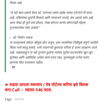
दिसत आहे.
​"हे सर्व काम आमचे दैवत डॉ. पतंगराव कदम साहेब यांच्या प्रेरणेने मी करत
आहे. वंचितांच्या मुलांनी शिकावे आणि सन्मानाने जगावे, हेच आमचे ध्येय आहे.
आज जेव्हा ही मुले पास होतात, तेव्हा होणारा आनंद कोणत्याही मोठ्या
पुरस्कारापेक्षा मोठा असतो."
:- डॉ. नितीन नायक
​या उपक्रमाचे सर्वत्र कौतुक होत असून, एका व्यक्तीच्या जिद्दीमुळे संपूर्ण गल्लीचे
चित्र कसे बदलू शकते, याचे राधानगरी-कुपवाड परिसर हे उत्तम उदाहरण ठरले
आहे.
​माझ्याकडून या सर्व गुणवंत मुलांना त्यांच्या पुढील वाटचालीस खूप खूप
शुभेच्छा आणि आशीर्वाद! असेच कार्य करत राहा, तुमच्यामुळे अनेक घरांत
ज्ञानाचा दिवा प्रकाशत राहील.
➤ वाढवा आपला व्यवसाय / वेब पोर्टल्स करिता इथे क्लिक
करा.Call :- 9890 546 909.
Tags:
सामाजिक