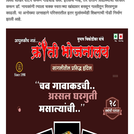
किलो साखर वाटप करून गोडधोड केले. इतकेच नव्हे, तर उत्तीर्ण विद्यार्थ्याचा सत्कार
करून डॉ. नायकांनी त्याला चक्क स्वतःच्या खांद्यावर बसवून गल्लीतून मिरवणूक
काढली. या अनोख्या उत्साहाने परिसरातील इतर मुलांमध्येही शिक्षणाची गोडी निर्माण
झाली आहे.