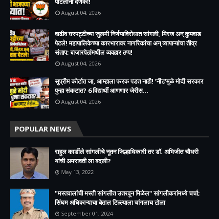
पाटलांना दणका!
August 04, 2026
वाढीव घरपट्टीच्या जुलमी निर्णयाविरोधात सांगली, मिरज अन् कुपवाड
पेटले! महापालिकेच्या कारभारावर नागरिकांचा अन् व्यापाऱ्यांचा तीव्र
संताप; बाजारपेठांमधील व्यवहार ठप्प!​
August 04, 2026
सुप्रीम कोर्टात जा, आम्हाला फरक पडत नाही! 'नीट'मुळे मोदी सरकार
पुन्हा संकटात? 6 विद्यार्थी आणणार जेरीस...
August 04, 2026
POPULAR NEWS
राहुल कार्डीले सांगलीचे नूतन जिल्हाधिकारी तर डॉ. अभिजीत चौधरी
यांची अमरावती ला बदली?
May 13, 2022
"मस्तवालांची मस्ती सांगलीत उतरवून मिळेल" सांगलीकरांमध्ये चर्चा;
सिंघम अधिकाऱ्याचा बेताल टिल्ल्याला चांगलाच टोला
September 01, 2024