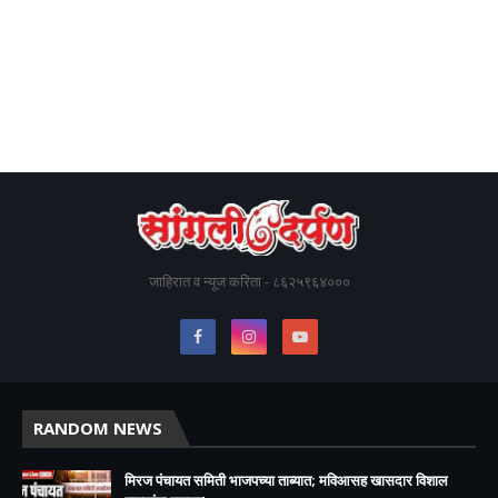
जाहिरात व न्यूज करिता - ८६२५९६४०००
RANDOM NEWS
मिरज पंचायत समिती भाजपच्या ताब्यात; मविआसह खासदार विशाल