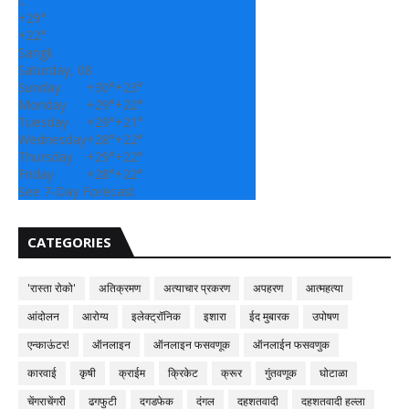
C
+
29°
+
22°
Sangli
Saturday, 08
Sunday
+
30°
+
23°
Monday
+
29°
+
22°
Tuesday
+
29°
+
21°
Wednesday
+
28°
+
22°
Thursday
+
29°
+
22°
Friday
+
28°
+
22°
See 7-Day Forecast
CATEGORIES
'रास्ता रोको'
अतिक्रमण
अत्याचार प्रकरण
अपहरण
आत्महत्या
आंदोलन
आरोग्य
इलेक्ट्रॉनिक
इशारा
ईद मुबारक
उपोषण
एन्काऊंटर!
ऑनलाइन
ऑनलाइन फसवणूक
ऑनलाईन फसवणुक
कारवाई
कृषी
क्राईम
क्रिकेट
क्रूर
गुंतवणूक
घोटाळा
चेंगराचेंगरी
ढगफुटी
दगडफेक
दंगल
दहशतवादी
दहशतवादी हल्ला