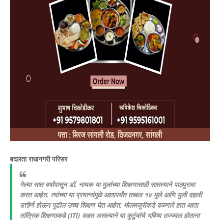
बदलता राधानगरी परिसर
​गेल्या सात वर्षांपासून डॉ. नायक या मुलांच्या शिक्षणासाठी सातत्याने पाठपुरावा
करत आहेत. त्यांच्या या प्रयत्नांमुळे आतापर्यंत तब्बल १४ मुले आणि मुली दहावी
उत्तीर्ण होऊन पुढील उच्च शिक्षण घेत आहेत. मोलमजुरीकडे वळणारे हात आता
तांत्रिक शिक्षणाकडे (ITI) वळत असल्याने या कुटुंबांचे भविष्य उज्ज्वल होताना