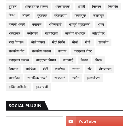
दुर्घटना
धक्कादायक वक्तव्य
धक्कादायक!
धमकी
निलंबन
निलंबित
निषेध
नोकरी
पुरस्कार
प्रेरणादायी
फसवणुक
फसवणूक
बॉम्बची धमकी
भयानक
भविष्यवाणी
भावपूर्ण श्रद्धांजली
भूकंप
भ्रष्टाचार
मनोरंजन
महाघोटाळा
माफीचा साक्षीदार
माहितीगार
मोठा निकाल!
मोठी घोषणा
मोठी निर्णय
मोर्चा
मोर्चा!
राजकीय
राजकीय दौरा
राजकीय वक्तव्य
वक्तव्य
वादग्रस्त पोस्ट
वादग्रस्त वक्तव्य
वादग्रस्त विधान
वादावादी
विधान
विरोध
विषबाधा
शाईफेक
शेती
शैक्षणिक
सन्मान
संप
संशयास्पद
सामाजिक
सामाजिक माध्यमे
सावधान!
स्फोट
हलगर्जीपणा
हार्दिक अभिनंदन
हृदयस्पर्शी
SOCIAL PLUGIN