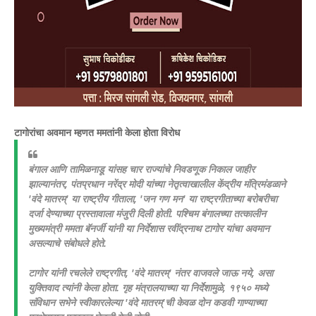
टागोरांचा अवमान म्हणत ममतांनी केला होता विरोध
बंगाल आणि तामिळनाडू यांसह चार राज्यांचे निवडणूक निकाल जाहीर
झाल्यानंतर, पंतप्रधान नरेंद्र मोदी यांच्या नेतृत्वाखालील केंद्रीय मंत्रिमंडळाने
'वंदे मातरम्' या राष्ट्रीय गीताला, 'जन गण मन' या राष्ट्रगीताच्या बरोबरीचा
दर्जा देण्याच्या प्रस्तावाला मंजुरी दिली होती. पश्चिम बंगालच्या तत्कालीन
मुख्यमंत्री ममता बॅनर्जी यांनी या निर्देशास रवींद्रनाथ टागोर यांचा अवमान
असल्याचे संबोधले होते.
टागोर यांनी रचलेले राष्ट्रगीत, 'वंदे मातरम्' नंतर वाजवले जाऊ नये, असा
युक्तिवाद त्यांनी केला होता. गृह मंत्रालयाच्या या निर्देशामुळे, १९५० मध्ये
संविधान सभेने स्वीकारलेल्या 'वंदे मातरम्'ची केवळ दोन कडवी गाण्याच्या