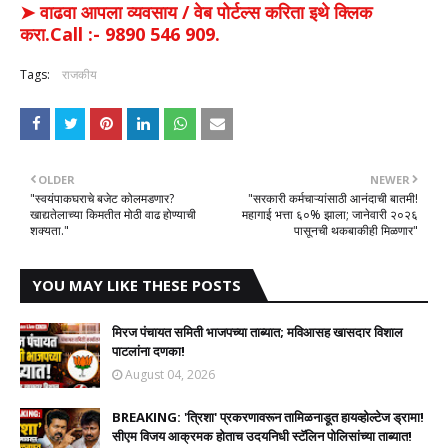
➤ वाढवा आपला व्यवसाय / वेब पोर्टल्स करिता इथे क्लिक
करा.Call :- 9890 546 909.
Tags:
राजकीय
OLDER
NEWER
"स्वयंपाकघराचे बजेट कोलमडणार?
​"सरकारी कर्मचाऱ्यांसाठी आनंदाची बातमी!
खाद्यतेलाच्या किमतीत मोठी वाढ होण्याची
महागाई भत्ता ६०% झाला; जानेवारी २०२६
शक्यता."
पासूनची थकबाकीही मिळणार"
YOU MAY LIKE THESE POSTS
मिरज पंचायत समिती भाजपच्या ताब्यात; मविआसह खासदार विशाल
पाटलांना दणका!
August 04, 2026
BREAKING: 'त्रिशा' प्रकरणावरून तामिळनाडूत हायव्होल्टेज ड्रामा!
सीएम विजय आक्रमक होताच उदयनिधी स्टॅलिन पोलिसांच्या ताब्यात!