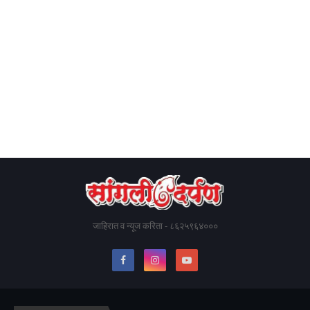
जाहिरात व न्यूज करिता - ८६२५९६४०००