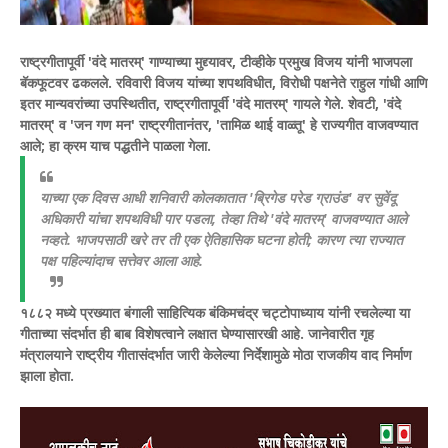
राष्ट्रगीतापूर्वी 'वंदे मातरम्' गाण्याच्या मुद्द्यावर, टीव्हीके प्रमुख विजय यांनी भाजपला
बॅकफूटवर ढकलले. रविवारी विजय यांच्या शपथविधीत, विरोधी पक्षनेते राहुल गांधी आणि
इतर मान्यवरांच्या उपस्थितीत, राष्ट्रगीतापूर्वी 'वंदे मातरम्' गायले गेले. शेवटी, 'वंदे
मातरम्' व 'जन गण मन' राष्ट्रगीतानंतर, 'तामिळ थाई वाळ्तू' हे राज्यगीत वाजवण्यात
आले; हा क्रम याच पद्धतीने पाळला गेला.
याच्या एक दिवस आधी शनिवारी कोलकातात 'ब्रिगेड परेड ग्राउंड' वर सुवेंदू
अधिकारी यांचा शपथविधी पार पडला, तेव्हा तिथे 'वंदे मातरम्' वाजवण्यात आले
नव्हते. भाजपसाठी खरे तर ती एक ऐतिहासिक घटना होती; कारण त्या राज्यात
पक्ष पहिल्यांदाच सत्तेवर आला आहे.
१८८२ मध्ये प्रख्यात बंगाली साहित्यिक बंकिमचंद्र चट्टोपाध्याय यांनी रचलेल्या या
गीताच्या संदर्भात ही बाब विशेषत्वाने लक्षात घेण्यासारखी आहे. जानेवारीत गृह
मंत्रालयाने राष्ट्रीय गीतासंदर्भात जारी केलेल्या निर्देशामुळे मोठा राजकीय वाद निर्माण
झाला होता.