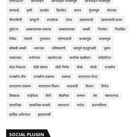
एन्काऊंटर!
ऑनलाइन
ऑनलाइन फसवणूक
ऑनलाईन फसवणुक
कारवाई
कृषी
क्राईम
क्रिकेट
क्रूर
गुंतवणूक
घोटाळा
चेंगराचेंगरी
ढगफुटी
दगडफेक
दंगल
दहशतवादी
दहशतवादी हल्ला
दुर्घटना
धक्कादायक वक्तव्य
धक्कादायक!
धमकी
निलंबन
निलंबित
निषेध
नोकरी
पुरस्कार
प्रेरणादायी
फसवणुक
फसवणूक
बॉम्बची धमकी
भयानक
भविष्यवाणी
भावपूर्ण श्रद्धांजली
भूकंप
भ्रष्टाचार
मनोरंजन
महाघोटाळा
माफीचा साक्षीदार
माहितीगार
मोठा निकाल!
मोठी घोषणा
मोठी निर्णय
मोर्चा
मोर्चा!
राजकीय
राजकीय दौरा
राजकीय वक्तव्य
वक्तव्य
वादग्रस्त पोस्ट
वादग्रस्त वक्तव्य
वादग्रस्त विधान
वादावादी
विधान
विरोध
विषबाधा
शाईफेक
शेती
शैक्षणिक
सन्मान
संप
संशयास्पद
सामाजिक
सामाजिक माध्यमे
सावधान!
स्फोट
हलगर्जीपणा
हार्दिक अभिनंदन
हृदयस्पर्शी
SOCIAL PLUGIN