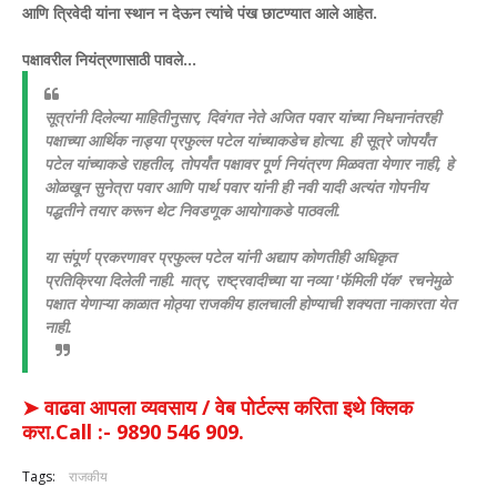
आणि त्रिवेदी यांना स्थान न देऊन त्यांचे पंख छाटण्यात आले आहेत.
पक्षावरील नियंत्रणासाठी पावले...
सूत्रांनी दिलेल्या माहितीनुसार, दिवंगत नेते अजित पवार यांच्या निधनानंतरही
पक्षाच्या आर्थिक नाड्या प्रफुल्ल पटेल यांच्याकडेच होत्या. ही सूत्रे जोपर्यंत
पटेल यांच्याकडे राहतील, तोपर्यंत पक्षावर पूर्ण नियंत्रण मिळवता येणार नाही, हे
ओळखून सुनेत्रा पवार आणि पार्थ पवार यांनी ही नवी यादी अत्यंत गोपनीय
पद्धतीने तयार करून थेट निवडणूक आयोगाकडे पाठवली.
या संपूर्ण प्रकरणावर प्रफुल्ल पटेल यांनी अद्याप कोणतीही अधिकृत
प्रतिक्रिया दिलेली नाही. मात्र, राष्ट्रवादीच्या या नव्या 'फॅमिली पॅक' रचनेमुळे
पक्षात येणाऱ्या काळात मोठ्या राजकीय हालचाली होण्याची शक्यता नाकारता येत
नाही.
➤ वाढवा आपला व्यवसाय / वेब पोर्टल्स करिता इथे क्लिक
करा.Call :- 9890 546 909.
Tags:
राजकीय