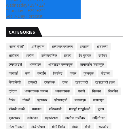
Wednesday
+
29°
+
22°
Thursday
+
29°
+
22°
See 7-Day Forecast
CATEGORIES
'रास्ता रोको'
अतिक्रमण
अत्याचार प्रकरण
अपहरण
आत्महत्या
आंदोलन
आरोग्य
इलेक्ट्रॉनिक
इशारा
ईद मुबारक
उपोषण
एन्काऊंटर!
ऑनलाइन
ऑनलाइन फसवणूक
ऑनलाईन फसवणुक
कारवाई
कृषी
क्राईम
क्रिकेट
क्रूर
गुंतवणूक
घोटाळा
चेंगराचेंगरी
ढगफुटी
दगडफेक
दंगल
दहशतवादी
दहशतवादी हल्ला
दुर्घटना
धक्कादायक वक्तव्य
धक्कादायक!
धमकी
निलंबन
निलंबित
निषेध
नोकरी
पुरस्कार
प्रेरणादायी
फसवणुक
फसवणूक
बॉम्बची धमकी
भयानक
भविष्यवाणी
भावपूर्ण श्रद्धांजली
भूकंप
भ्रष्टाचार
मनोरंजन
महाघोटाळा
माफीचा साक्षीदार
माहितीगार
मोठा निकाल!
मोठी घोषणा
मोठी निर्णय
मोर्चा
मोर्चा!
राजकीय