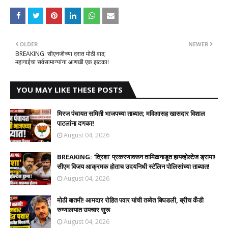
OLDER
NEWER
BREAKING: सीएनजीच्या दरात मोठी वाढ;
महागाईचा सर्वसामान्यांना आणखी एक झटका!
YOU MAY LIKE THESE POSTS
मिरज पंचायत समिती भाजपच्या ताब्यात; मविआसह खासदार विशाल
पाटलांना दणका!
August 04, 2026
BREAKING: 'त्रिशा' प्रकरणावरून तामिळनाडूत हायव्होल्टेज ड्रामा!
सीएम विजय आक्रमक होताच उदयनिधी स्टॅलिन पोलिसांच्या ताब्यात!
August 04, 2026
मोठी बातमी! आमदार रोहित पवार यांची तब्येत बिघडली, ब्रीच कँडी
रुग्णालयात उपचार सुरू
August 04, 2026