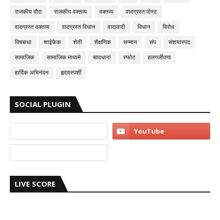
राजकीय दौरा
राजकीय वक्तव्य
वक्तव्य
वादग्रस्त पोस्ट
वादग्रस्त वक्तव्य
वादग्रस्त विधान
वादावादी
विधान
विरोध
विषबाधा
शाईफेक
शेती
शैक्षणिक
सन्मान
संप
संशयास्पद
सामाजिक
सामाजिक माध्यमे
सावधान!
स्फोट
हलगर्जीपणा
हार्दिक अभिनंदन
हृदयस्पर्शी
SOCIAL PLUGIN
LIVE SCORE