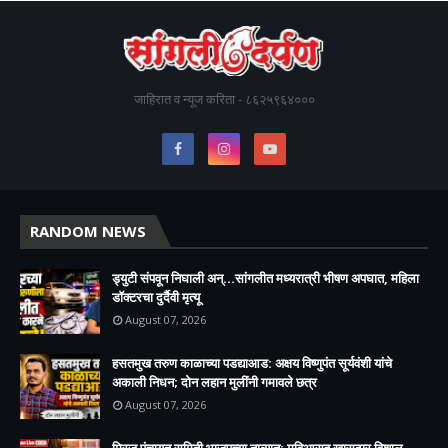
जाहिरात व न्यूज करिता - ८६२५९६४०००
RANDOM NEWS
ड्युटी संपवून निघाली अन्...सांगलीत मध्यरात्री भीषण अपघात, महिला
डॉक्टरचा दुर्दैवी मृत्यू
August 07, 2026
हसतमुख तरुण काळाच्या पडद्याआड: अक्षय विष्णुपंत सूर्यवंशी यांचे
अकाली निधन; दोन लहान मुलींनी गमावले छत्र
August 07, 2026
मिरज पंचायत समिती भाजपच्या ताब्यात; मविआसह खासदार विशाल