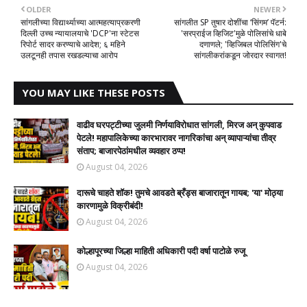
OLDER
NEWER
सांगलीच्या विद्यार्थ्याच्या आत्महत्याप्रकरणी
सांगलीत SP तुषार दोशींचा ‘सिंगम’ पॅटर्न:
दिल्ली उच्च न्यायालयाचे 'DCP'ना स्टेटस
'सरप्राईज व्हिजिट'मुळे पोलिसांचे धाबे
रिपोर्ट सादर करण्याचे आदेश; ६ महिने
दणाणले; 'व्हिजिबल पोलिसिंग'चे
उलटूनही तपास रखडल्याचा आरोप
सांगलीकरांकडून जोरदार स्वागत!​
YOU MAY LIKE THESE POSTS
वाढीव घरपट्टीच्या जुलमी निर्णयाविरोधात सांगली, मिरज अन् कुपवाड
पेटले! महापालिकेच्या कारभारावर नागरिकांचा अन् व्यापाऱ्यांचा तीव्र
संताप; बाजारपेठांमधील व्यवहार ठप्प!​
August 04, 2026
दारूचे चाहते शॉक! तुमचे आवडते ब्रँड्स बाजारातून गायब; 'या' मोठ्या
कारणामुळे विक्रीबंदी!
August 04, 2026
कोल्हापूरच्या जिल्हा माहिती अधिकारी पदी वर्षा पाटोळे रुजू
August 04, 2026