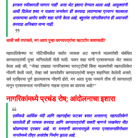
हरकत स्वीकारली जाणार नाही' असा थेट इशारा देण्यात आला आहे. आयुक्तांनी
आधी दिलेला शब्द न पाळता जनतेवर ही करवाढ लादण्याचा प्रयत्न चालवला
असल्याचा आरोप समीर शहा यांनी केला आहे. बहुतांश सांगलीकरांना ही अवाजवी
करवाढ अजिबात मान्य नाही.
​आधी सर्व तपासले, मग आता पुन्हा कागदपत्रांचा खटाटोप कशासाठी?
​महापालिकेच्या या नोटिसींमधील सर्वात जाचक अट म्हणजे मालमत्तेशी संबंधित
कागदपत्रांची पुन्हा मागितलेली मोठी यादी. यावर शहा यांनी प्रशासनाला थेट सवाल
केला आहे की, "जेव्हा एखाद्या नागरिकाच्या घरपट्टीची किंवा मालमत्तेची महापालिकेत
नोंदणी केली जाते, तेव्हा सर्व कायदेशीर कागदपत्रांची कसून शहानिशा केलेली असते.
सर्व प्रक्रिया पूर्ण झाल्यावरच नोंदणी होते. मग आता पुन्हा नव्याने तीच ती कागदपत्रे
मागून प्रशासनाला नागरिकांना नाहक त्रास का द्यायचा आहे?"
​नागरिकांमध्ये प्रचंड रोष; आंदोलनाचा इशारा
​एकीकडे आर्थिक मंदी आणि महागाईचा फटका बसत असताना, महापालिकेने
घातलेली ही जाचक करवाढ आणि कागदपत्रांची सक्ती म्हणजे जखमेवर मीठ
चोळण्याचा प्रकार आहे. या मनमानी कारभारामुळे मनपा प्रशासनाविरोधात
जनतेमध्ये तीव्र असंतोष निर्माण झाला आहे.