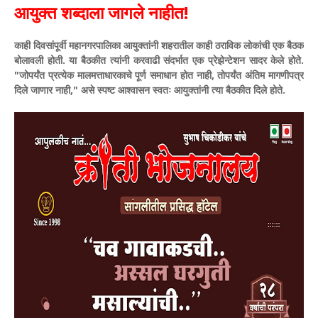
​आयुक्त शब्दाला जागले नाहीत!
​काही दिवसांपूर्वी महानगरपालिका आयुक्तांनी शहरातील काही ठराविक लोकांची एक बैठक
बोलावली होती. या बैठकीत त्यांनी करवाढी संदर्भात एक प्रेझेन्टेशन सादर केले होते.
"जोपर्यंत प्रत्येक मालमत्ताधारकाचे पूर्ण समाधान होत नाही, तोपर्यंत अंतिम मागणीपत्र
दिले जाणार नाही," असे स्पष्ट आश्वासन स्वतः आयुक्तांनी त्या बैठकीत दिले होते.