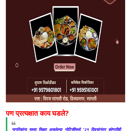
​पण प्रत्यक्षात काय घडले?
नागरिकांना सध्या मिळत असलेल्या नोटिसींमध्ये '२१ दिवसांनंतर कोणतीही