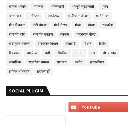
बॉम्बची धमकी
भयानक
भविष्यवाणी
भावपूर्ण श्रद्धांजली
भूकंप
भ्रष्टाचार
मनोरंजन
महाघोटाळा
माफीचा साक्षीदार
माहितीगार
मोठा निकाल!
मोठी घोषणा
मोठी निर्णय
मोर्चा
मोर्चा!
राजकीय
राजकीय दौरा
राजकीय वक्तव्य
वक्तव्य
वादग्रस्त पोस्ट
वादग्रस्त वक्तव्य
वादग्रस्त विधान
वादावादी
विधान
विरोध
विषबाधा
शाईफेक
शेती
शैक्षणिक
सन्मान
संप
संशयास्पद
सामाजिक
सामाजिक माध्यमे
सावधान!
स्फोट
हलगर्जीपणा
हार्दिक अभिनंदन
हृदयस्पर्शी
SOCIAL PLUGIN