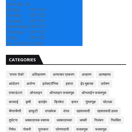
Saturday, 08
Sunday
+
30°
+
23°
Monday
+
29°
+
22°
Tuesday
+
29°
+
21°
Wednesday
+
28°
+
22°
Thursday
+
29°
+
22°
Friday
+
28°
+
22°
See 7-Day Forecast
CATEGORIES
'रास्ता रोको'
अतिक्रमण
अत्याचार प्रकरण
अपहरण
आत्महत्या
आंदोलन
आरोग्य
इलेक्ट्रॉनिक
इशारा
ईद मुबारक
उपोषण
एन्काऊंटर!
ऑनलाइन
ऑनलाइन फसवणूक
ऑनलाईन फसवणुक
कारवाई
कृषी
क्राईम
क्रिकेट
क्रूर
गुंतवणूक
घोटाळा
चेंगराचेंगरी
ढगफुटी
दगडफेक
दंगल
दहशतवादी
दहशतवादी हल्ला
दुर्घटना
धक्कादायक वक्तव्य
धक्कादायक!
धमकी
निलंबन
निलंबित
निषेध
नोकरी
पुरस्कार
प्रेरणादायी
फसवणुक
फसवणूक