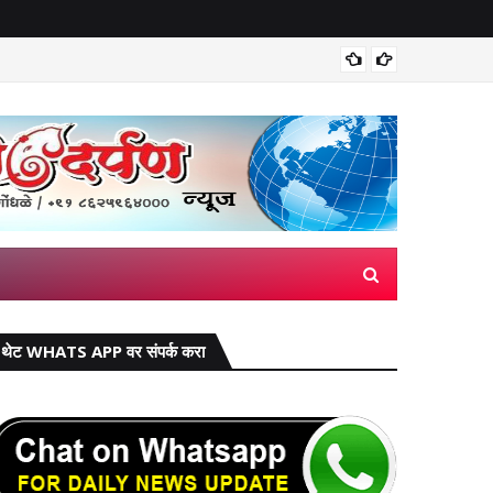
मिरज पंच
थेट WHATS APP वर संपर्क करा