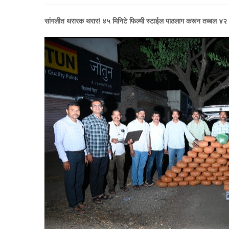
सांगलीत थरारक थरार! ४५ मिनिटे फिल्मी स्टाईल पाठलाग करून तब्बल ४२ 