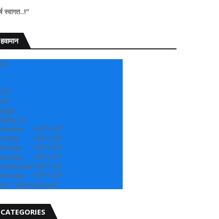
" सांगली दर्पण न्यू
हवामान
28
29°
23°
angli
riday, 07
aturday
+
29°
+
23°
unday
+
30°
+
22°
onday
+
29°
+
22°
uesday
+
29°
+
21°
ednesday
+
28°
+
22°
hursday
+
29°
+
22°
ee 7-Day Forecast
CATEGORIES