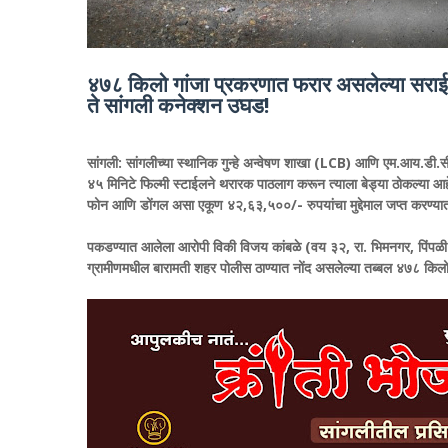
४७८ किलो गांजा प्रकरणात फरार असलेल्या सराईत ग
ते सांगली कनेक्शन उघड!
​सांगली:
सांगलीच्या स्थानिक गुन्हे अन्वेषण शाखा (LCB) आणि एम.आय.डी.सी
४५ मिनिटे फिल्मी स्टाईलने थरारक पाठलाग करून त्याला बेड्या ठोकल्या आहे
फोन आणि डोंगल असा एकूण ४२,६३,५००/- रुपयांचा मुद्देमाल जप्त करण्य
​पकडण्यात आलेला आरोपी विकी विजय कांबळे (वय ३२, रा. भिमनगर, पिंपळी रोड
ग्रामीणमधील बारामती शहर पोलीस ठाण्यात नोंद असलेल्या तब्बल ४७८ किलो ग्र