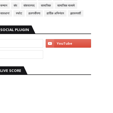
सन्मान
संप
संशयास्पद
सामाजिक
सामाजिक माध्यमे
सावधान!
स्फोट
हलगर्जीपणा
हार्दिक अभिनंदन
हृदयस्पर्शी
SOCIAL PLUGIN
LIVE SCORE