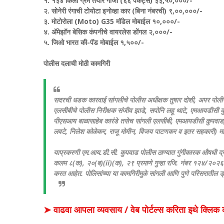
१. १३४ किलो ग्रॅम तयार गांजा (६६ पॅकेट्स) ३३,५०,०००/-
२. सोनेरी रंगाची टोयोटा इनोव्हा कार (बिना नंबरची) ९,००,०००/-
३. मोटोरोला (Moto) G35 मॉडेल मोबाईल १०,०००/-
४. अ‍ॅमेझॉन बेसिक कंपनीचे वायरलेस डोंगल २,०००/-
५. जिओ भारत की-पॅड मोबाईल १,५००/-
पोलीस दलाची मोठी कामगिरी
सदरची धडक कारवाई सांगलीचे पोलीस अधीक्षक तुषार दोशी, अपर पोलीस अ
एलसीबीचे पोलीस निरीक्षक संजीव झाडे, सपोनि लहू थाटे, एमआयडीसी कु
पीएसआय बाळासाहेब कारंडे तसेच सांगली एलसीबी, एमआयडीसी कुपवाड, प
लवटे, निलेश कोळेकर, राजू मोमीन, विजय पाटणकर व इतर सहकारी) महत्
​याप्रकरणी एम.आय.डी.सी. कुपवाड पोलीस ठाण्यात गुंगीकारक औषधी द
कलम ८(क), २०(ब)(ii)(क), २९ प्रमाणे गुन्हा रजि. नंबर १२४/२०२६ 
करत आहेत. पोलिसांच्या या कामगिरीमुळे सांगली आणि पुणे परिसरातील ड्
➤ वाढवा आपला व्यवसाय / वेब पोर्टल्स करिता इथे क्ल