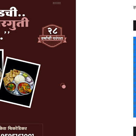
+
°
C
+
+
S
F
S
S
M
T
W
T
S