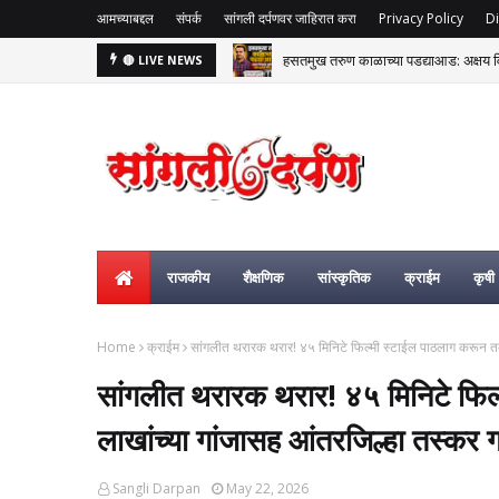
आमच्याबद्दल
संपर्क
सांगली दर्पणवर जाहिरात करा
Privacy Policy
Di
हसतमुख तरुण काळाच्या पडद्याआड: अक्षय विष्
🔴 LIVE NEWS
राजकीय
शैक्षणिक
सांस्कृतिक
क्राईम
कृषी
Home
क्राईम
सांगलीत थरारक थरार! ४५ मिनिटे फिल्मी स्टाईल पाठलाग करून त
सांगलीत थरारक थरार! ४५ मिनिटे फिल
लाखांच्या गांजासह आंतरजिल्हा तस्क
Sangli Darpan
May 22, 2026