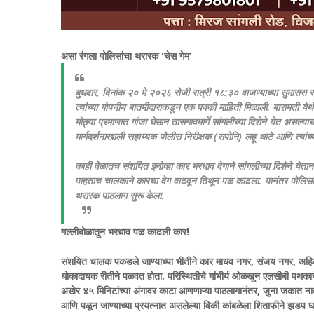
​असा रंगला पोलिसांचा थरारक 'चेस गेम'
बुधवार, दिनांक २० मे २०२६ रोजी रात्री १८:३० वाजण्याच्या सुमारास 
त्यांच्या गोपनीय बातमीदाराकडून एक पक्की माहिती मिळाली. बारामती येथी
मोठ्या प्रमाणात गांजा घेऊन तासगावमार्गे सांगलीच्या दिशेने येत असल्या
मार्गदर्शनाखाली सहाय्यक पोलीस निरीक्षक (सपोनि) लहू थाटे आणि त्यां
काही वेळातच संशयित इनोव्हा कार भरधाव वेगाने सांगलीच्या दिशेने येतान
पाहताच चालकाने कारचा वेग वाढवून तिथून पळ काढला. यानंतर पोलिस
थरारक पाठलाग सुरू केला.
​गल्लीबोळातून भरधाव पळ काढली कार!
संशयित चालक पकडले जाण्याच्या भीतीने कार माधव नगर, संजय नगर, अहिल्य
धोकादायक रीतीने पळवत होता. परिस्थितीचे गांभीर्य ओळखून एलसीबी पथका
अखेर ४५ मिनिटांच्या अंगावर काटा आणणाऱ्या पाठलागानंतर, जुना जकात ना
आणि पळून जाण्याच्या प्रयत्नात असलेल्या विकी कांबळेला शिताफीने झडप घा