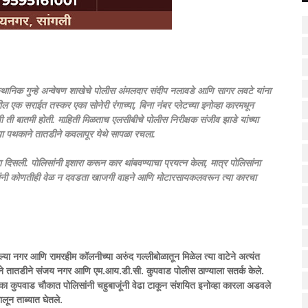
स्थानिक गुन्हे अन्वेषण शाखेचे पोलीस अंमलदार संदीप नलावडे आणि सागर लवटे यांना
ल एक सराईत तस्कर एका सोनेरी रंगाच्या, बिना नंबर प्लेटच्या इनोव्हा कारमधून
ची ती बातमी होती.
माहिती मिळताच एलसीबीचे पोलीस निरीक्षक संजीव झाडे यांच्या
च्या पथकाने तातडीने कवलापूर येथे सापळा रचला.
ा दिसली. पोलिसांनी इशारा करून कार थांबवण्याचा प्रयत्न केला, मात्र पोलिसांना
ांनी कोणतीही वेळ न दवडता खाजगी वाहने आणि मोटारसायकलवरून त्या कारचा
ा नगर आणि रामरहीम कॉलनीच्या अरुंद गल्लीबोळातून मिळेल त्या वाटेने अत्यंत
ने तातडीने संजय नगर आणि एम.आय.डी.सी. कुपवाड पोलीस ठाण्याला सतर्क केले.
का कुपवाड चौकात पोलिसांनी चहुबाजूंनी वेढा टाकून संशयित इनोव्हा कारला अडवले
लून ताब्यात घेतले.