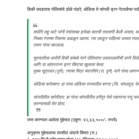
​डिकी उघडताच पोलिसांचे डोळे पांढरे; ओडिसा ते सांगली ड्रग नेटवर्कचा पर्
सपोनि लहू थाटे यांनी पंचांसमक्ष इनोव्हा कारची तपासणी केली असता, का
निळ्या रंगाच्या पिशव्या आढळून आल्या. त्या उघडून पाहिल्या असता त्
तयार गांजा सापडला.
​सुरुवातीला आरोपी विकी कांबळे याने पोलिसांना उडवाउडवीची उत्तरे दिल
आणि या आंतरराज्य ड्रग रॅकेटचा खुलासा केला:
​मुख्य सूत्रधार (पुणे): त्याचा मित्र चंदनसिंग (रा. पुणे) याने गांजा आणण्य
​ओडिसा कनेक्शन: हा गांजा ओडिसा राज्यातील बरगट (जि. संभलपूर) ये
​सांगलीतील खरेदीदार: हा गांजा सांगलीतील हरीपूर येथे राहणाऱ्या पप्पू 
करण्यासाठी येत होता.
जप्त करण्यात आलेला मुद्देमाल (एकूण: ४२,६३,५००/- रुपये)
अनुक्रम मुद्देमालाचा तपशील अंदाजे किंमत (रु.)