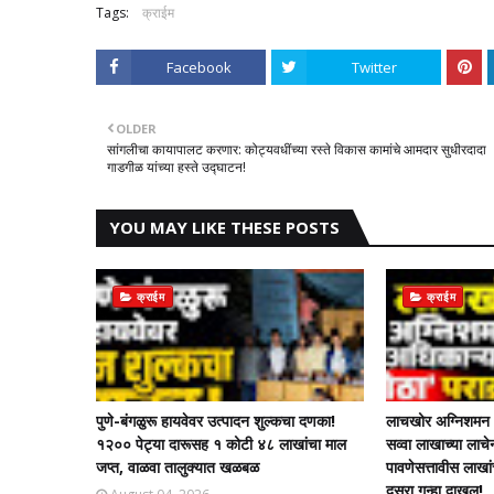
Tags:
क्राईम
Facebook
Twitter
OLDER
सांगलीचा कायापालट करणार: कोट्यवधींच्या रस्ते विकास कामांचे आमदार सुधीरदादा
गाडगीळ यांच्या हस्ते उद्घाटन!
YOU MAY LIKE THESE POSTS
क्राईम
क्राईम
पुणे-बंगळुरू हायवेवर उत्पादन शुल्कचा दणका!
लाचखोर अग्निशमन अ
१२०० पेट्या दारूसह १ कोटी ४८ लाखांचा माल
सव्वा लाखाच्या ला
जप्त, वाळवा तालुक्यात खळबळ
पावणेसत्तावीस लाखा
दुसरा गुन्हा दाखल!​