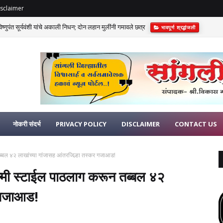
sclaimer
णुपंत सूर्यवंशी यांचे अकाली निधन; दोन लहान मुलींनी गमावले छत्र
भावपूर्ण श्रद्धांजली
नोकरी संदर्भ
PRIVACY POLICY
DISCLAIMER
CONTACT US
ब्बल ४२ लाखांच्या गांजासह आंतरजिल्हा तस्कर गजाआड!
्मी स्टाईल पाठलाग करून तब्बल ४२
र गजाआड!