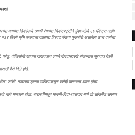
दाफाश!
रच्या मागच्या डिकीमध्ये खाकी रंगाच्या चिकटपट्टीने गुंडाळलेले ६६ पॅकेट्स आणि
यात १३४ किलो ग्रॅम वजनाचा काळपट हिरवट रंगाचा फुलबोंडे असलेला उच्च दर्जाचा
ी. परंतु, पोलिसांनी खाक्या दाखवताच त्याने पोपटासारखे बोलण्यास सुरुवात केली
ासाठी पैसे दिले होते.
थील 'जॉकी' नावाच्या ड्रग्ज माफियाकडून खरेदी करण्यात आला होता.
फाकडे याने मागवला होता. बारामतीमधून मायणी-विटा-तासगाव मार्गे तो सांगलीत सप्लाय