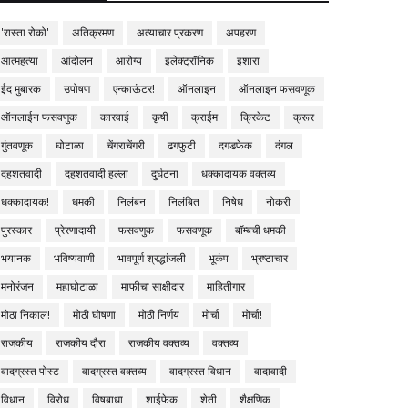
'रास्ता रोको'
अतिक्रमण
अत्याचार प्रकरण
अपहरण
आत्महत्या
आंदोलन
आरोग्य
इलेक्ट्रॉनिक
इशारा
ईद मुबारक
उपोषण
एन्काऊंटर!
ऑनलाइन
ऑनलाइन फसवणूक
ऑनलाईन फसवणुक
कारवाई
कृषी
क्राईम
क्रिकेट
क्रूर
गुंतवणूक
घोटाळा
चेंगराचेंगरी
ढगफुटी
दगडफेक
दंगल
दहशतवादी
दहशतवादी हल्ला
दुर्घटना
धक्कादायक वक्तव्य
धक्कादायक!
धमकी
निलंबन
निलंबित
निषेध
नोकरी
पुरस्कार
प्रेरणादायी
फसवणुक
फसवणूक
बॉम्बची धमकी
भयानक
भविष्यवाणी
भावपूर्ण श्रद्धांजली
भूकंप
भ्रष्टाचार
मनोरंजन
महाघोटाळा
माफीचा साक्षीदार
माहितीगार
मोठा निकाल!
मोठी घोषणा
मोठी निर्णय
मोर्चा
मोर्चा!
राजकीय
राजकीय दौरा
राजकीय वक्तव्य
वक्तव्य
वादग्रस्त पोस्ट
वादग्रस्त वक्तव्य
वादग्रस्त विधान
वादावादी
विधान
विरोध
विषबाधा
शाईफेक
शेती
शैक्षणिक