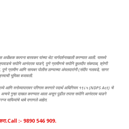
धीक्षक कल्पना बारवकर यांच्या थेट मार्गदर्शनाखाली करण्यात आली. यामध्ये
पवाडचे सपोनि आनंदराव घाडगे, पुणे ग्रामीणचे सपोनि कुलदीप संकपाळ, श्रेणी
ुणे ग्रामीण आणि सायबर पोलीस ठाण्याच्या अंमलदारांनी (संदीप नलावडे, सागर
त्वाची भूमिका बजावली.
्रव्ये आणि मनोव्यापारावर परिणाम करणारे पदार्थ अधिनियम १९८५ (NDPS Act) चे
अन्वये गुन्हा दाखल करण्यात आला असून पुढील तपास सपोनि आनंदराव घाडगे
रग्ज माफियांचे धाबे दणाणले आहेत.
िक करा.Call :- 9890 546 909.