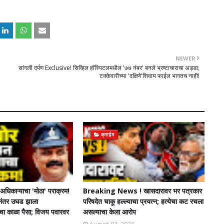
NEWER
सांगली दर्पण Exclusive! सिव्हिल हॉस्पिटलमधील '७७ नंबर' बनले भ्रष्टाचाराचा अड्डा;
टक्केवारीच्या 'दक्षिणे'शिवाय फाईल भागतच नाही!
क्राईम
धिकाऱ्याचा 'मोठा' पराक्रम!
Breaking News ! खासदारावर भर पत्रकार
चेनंतर उघड झाला
परिषदेत चाकू हल्ल्याचा प्रयत्न; हत्येचा कट रचला
ंचा काळा पैसा; विजय पवारवर
असल्याचा केला आरोप