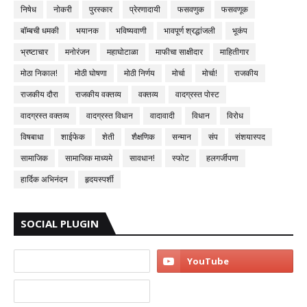
निषेध
नोकरी
पुरस्कार
प्रेरणादायी
फसवणुक
फसवणूक
बॉम्बची धमकी
भयानक
भविष्यवाणी
भावपूर्ण श्रद्धांजली
भूकंप
भ्रष्टाचार
मनोरंजन
महाघोटाळा
माफीचा साक्षीदार
माहितीगार
मोठा निकाल!
मोठी घोषणा
मोठी निर्णय
मोर्चा
मोर्चा!
राजकीय
राजकीय दौरा
राजकीय वक्तव्य
वक्तव्य
वादग्रस्त पोस्ट
वादग्रस्त वक्तव्य
वादग्रस्त विधान
वादावादी
विधान
विरोध
विषबाधा
शाईफेक
शेती
शैक्षणिक
सन्मान
संप
संशयास्पद
सामाजिक
सामाजिक माध्यमे
सावधान!
स्फोट
हलगर्जीपणा
हार्दिक अभिनंदन
हृदयस्पर्शी
SOCIAL PLUGIN