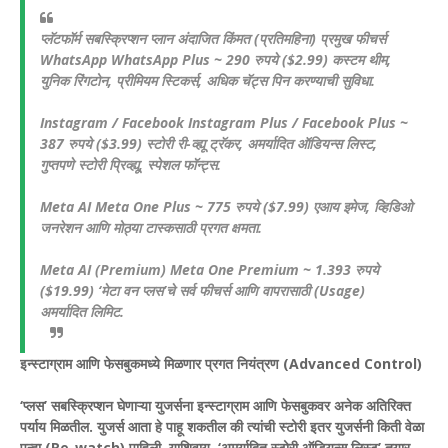
प्लॅटफॉर्म सबस्क्रिप्शन प्लान अंदाजित किंमत (प्रतिमहिना) प्रमुख फीचर्स
WhatsApp WhatsApp Plus ~ 290 रुपये ($2.99) कस्टम थीम,
युनिक रिंगटोन, प्रीमियम स्टिकर्स, अधिक चॅट्स पिन करण्याची सुविधा.
Instagram / Facebook Instagram Plus / Facebook Plus ~
387 रुपये ($3.99) स्टोरी री-व्ह्यू ट्रॅकर, अमर्यादित ऑडियन्स लिस्ट,
गुप्तपणे स्टोरी प्रिव्ह्यू, स्पेशल फॉन्ट्स.
Meta AI Meta One Plus ~ 775 रुपये ($7.99) एआय इमेज, व्हिडिओ
जनरेशन आणि मोठ्या टास्कसाठी प्रगत क्षमता.
Meta AI (Premium) Meta One Premium ~ 1.393 रुपये
($19.99) ‘मेटा वन प्लस’चे सर्व फीचर्स आणि वापरासाठी (Usage)
अमर्यादित लिमिट.
इन्स्टाग्राम आणि फेसबुकमध्ये मिळणार प्रगत नियंत्रण (Advanced Control)
‘प्लस’ सबस्क्रिप्शन घेणाऱ्या युजर्सना इन्स्टाग्राम आणि फेसबुकवर अनेक अतिरिक्त
पर्याय मिळतील. युजर्स आता हे पाहू शकतील की त्यांची स्टोरी इतर युजर्सनी किती वेळा
पुन्हा (Re-watch) पाहिली. याशिवाय, ‘अमर्यादित स्टोरी ऑडियन्स लिस्ट’ तयार