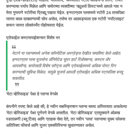
करण्याचा पर्याय मिळेल आणि समोरच्या व्यक्तीच्या ‘व्ह्यूअर्स लिस्ट’मध्ये आपले नाव न
येता गुप्तपणे स्टोरीचा प्रिव्ह्यू पाहता येईल. इन्स्टाग्राम प्लसमध्ये स्टोरी 24 तासांपेक्षा
जास्त काळ दाखवण्याची सोय असेल, तसेच दर आठवड्याला एक स्टोरी ‘स्पॉटलाइट’
करून जास्त लोकांपर्यंत पोहोचवता येईल.
प्रोफाईल कस्टमायझेशनवर विशेष भर
मेटाने या प्लान्समध्ये अनेक कॉस्मेटिक अपग्रेड्स देखील समाविष्ट केले आहेत.
इन्स्टाग्राम प्लस युजर्सना ॲनिमेटेड सुपर हार्ट रिॲक्शन्स, कस्टम ॲप
आयकॉन्स, बायोसाठी विशेष फॉन्ट्स आणि प्रोफाईलमध्ये अधिक पोस्ट पिन
करण्याची सुविधा मिळेल. यामुळे युजर्स आपली प्रोफाईल अधिक स्टायलिश बनवू
शकतील.
‘मेटा व्हेरिफाइड’ पेक्षा हे प्लान्स वेगळे!
कंपनीने स्पष्ट केले आहे की, हे नवीन सबस्क्रिप्शन प्लान्स सध्या अस्तित्वात असलेल्या
‘मेटा व्हेरिफाइड’ पेक्षा पूर्णपणे वेगळे असतील. ‘मेटा व्हेरिफाइड’ प्रामुख्याने ओळख
पडताळणी (ब्लू टिक) आणि ग्राहक सेवा देते, तर नवीन ‘प्लस’ प्लान्सचा मुख्य फोकस
अतिरिक्त फीचर्स आणि युजर एक्सपिरियन्स सुधारण्यावर असेल.