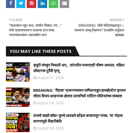
OLDER
NEWER
​"बलात्कार-खून करा, जामीन मिळेल; पण..."
BREAKING: मोदी मंत्रिमंडळातून ८
पोर्श प्रकरणावरून प्रकाश राज यांचा
मंत्र्यांना डच्चू मिळणार? राजकीय वर्तुळात
न्यायव्यवस्थेवर जळजळीत वार!
खळबळ
YOU MAY LIKE THESE POSTS
ड्युटी संपवून निघाली अन्...सांगलीत मध्यरात्री भीषण अपघात, महिला
डॉक्टरचा दुर्दैवी मृत्यू
August 07, 2026
BREAKING: 'त्रिशा' प्रकरणावरून तामिळनाडूत हायव्होल्टेज ड्रामा!
सीएम विजय आक्रमक होताच उदयनिधी स्टॅलिन पोलिसांच्या ताब्यात!
August 04, 2026
दारूचे चाहते शॉक! तुमचे आवडते ब्रँड्स बाजारातून गायब; 'या' मोठ्या
कारणामुळे विक्रीबंदी!
August 04, 2026