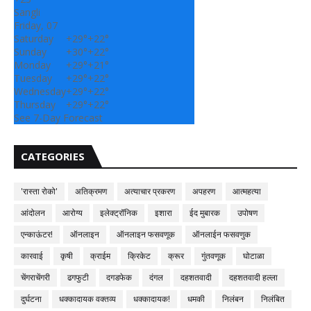
Sangli
Friday, 07
Saturday
+
29°
+
22°
Sunday
+
30°
+
22°
Monday
+
29°
+
21°
Tuesday
+
29°
+
22°
Wednesday
+
29°
+
22°
Thursday
+
29°
+
22°
See 7-Day Forecast
CATEGORIES
'रास्ता रोको'
अतिक्रमण
अत्याचार प्रकरण
अपहरण
आत्महत्या
आंदोलन
आरोग्य
इलेक्ट्रॉनिक
इशारा
ईद मुबारक
उपोषण
एन्काऊंटर!
ऑनलाइन
ऑनलाइन फसवणूक
ऑनलाईन फसवणुक
कारवाई
कृषी
क्राईम
क्रिकेट
क्रूर
गुंतवणूक
घोटाळा
चेंगराचेंगरी
ढगफुटी
दगडफेक
दंगल
दहशतवादी
दहशतवादी हल्ला
दुर्घटना
धक्कादायक वक्तव्य
धक्कादायक!
धमकी
निलंबन
निलंबित