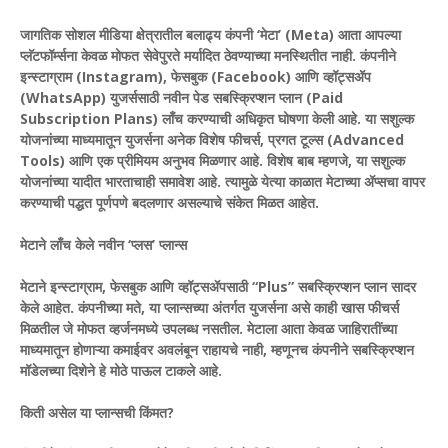
जागतिक सोशल मीडिया क्षेत्रातील बलाढ्य कंपनी ‘मेटा’ (Meta) आता आपल्या
प्लॅटफॉर्म्सना केवळ मोफत सेवेपुरते मर्यादित ठेवण्याच्या मनस्थितीत नाही. कंपनीने
इन्स्टाग्राम (Instagram), फेसबुक (Facebook) आणि व्हॉट्सॲप
(WhatsApp) युजर्ससाठी नवीन पेड सबस्क्रिप्शन प्लान (Paid
Subscription Plans) लाँच करण्याची अधिकृत घोषणा केली आहे. या सशुल्क
योजनांच्या माध्यमातून युजर्सना अनेक विशेष फीचर्स, प्रगत टूल्स (Advanced
Tools) आणि एक प्रीमियम अनुभव मिळणार आहे. विशेष बाब म्हणजे, या सशुल्क
योजनांच्या यादीत भारताचाही समावेश आहे. त्यामुळे येत्या काळात मेटाच्या ॲप्सचा वापर
करण्याची पद्धत पूर्णपणे बदलणार असल्याचे संकेत मिळत आहेत.
मेटाने लाँच केले नवीन ‘प्लस’ प्लान्स
मेटाने इन्स्टाग्राम, फेसबुक आणि व्हॉट्सॲपसाठी “Plus” सबस्क्रिप्शन प्लान सादर
केले आहेत. कंपनीच्या मते, या प्लान्सच्या अंतर्गत युजर्सना असे काही खास फीचर्स
मिळतील जे मोफत व्हर्जनमध्ये उपलब्ध नसतील. मेटाला आता केवळ जाहिरातींच्या
माध्यमातून होणाऱ्या कमाईवर अवलंबून राहायचे नाही, म्हणूनच कंपनीने सबस्क्रिप्शन
मॉडेलच्या दिशेने हे मोठे पाऊल टाकले आहे.
किती असेल या प्लान्सची किंमत?