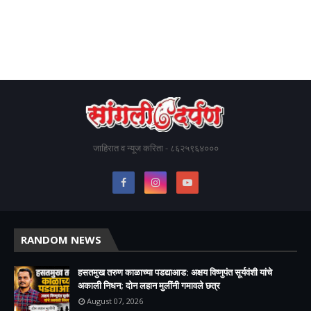
जाहिरात व न्यूज करिता - ८६२५९६४०००
RANDOM NEWS
हसतमुख तरुण काळाच्या पडद्याआड: अक्षय विष्णुपंत सूर्यवंशी यांचे
अकाली निधन; दोन लहान मुलींनी गमावले छत्र
August 07, 2026