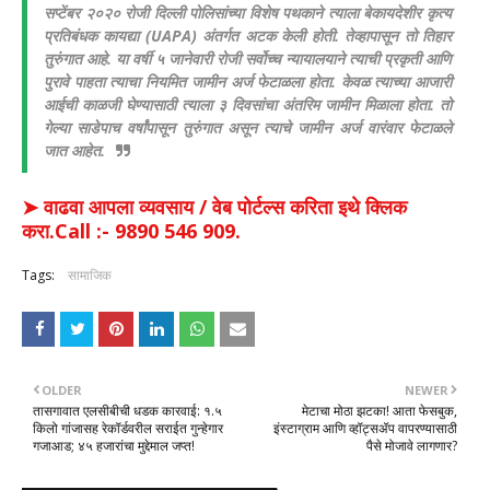
सप्टेंबर २०२० रोजी दिल्ली पोलिसांच्या विशेष पथकाने त्याला बेकायदेशीर कृत्य
प्रतिबंधक कायद्या (UAPA) अंतर्गत अटक केली होती. तेव्हापासून तो तिहार
तुरुंगात आहे. या वर्षी ५ जानेवारी रोजी सर्वोच्च न्यायालयाने त्याची प्रकृती आणि
पुरावे पाहता त्याचा नियमित जामीन अर्ज फेटाळला होता. केवळ त्याच्या आजारी
आईची काळजी घेण्यासाठी त्याला ३ दिवसांचा अंतरिम जामीन मिळाला होता. तो
गेल्या साडेपाच वर्षांपासून तुरुंगात असून त्याचे जामीन अर्ज वारंवार फेटाळले
जात आहेत.
➤ वाढवा आपला व्यवसाय / वेब पोर्टल्स करिता इथे क्लिक
करा.Call :- 9890 546 909.
Tags:
सामाजिक
OLDER
NEWER
तासगावात एलसीबीची धडक कारवाई: १.५
मेटाचा मोठा झटका! आता फेसबुक,
किलो गांजासह रेकॉर्डवरील सराईत गुन्हेगार
इंस्टाग्राम आणि व्हॉट्सॲप वापरण्यासाठी
गजाआड; ४५ हजारांचा मुद्देमाल जप्त!
पैसे मोजावे लागणार?