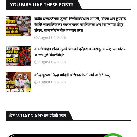
YOU MAY LIKE THESE POSTS
वाढीव घरपट्टीच्या जुलमी निर्णयाविरोधात सांगली, मिरज अन् कुपवाड
पेटले! महापालिकेच्या कारभारावर नागरिकांचा अन् व्यापाऱ्यांचा तीव्र
संताप; बाजारपेठांमधील व्यवहार ठप्प!​
August 04, 2026
दारूचे चाहते शॉक! तुमचे आवडते ब्रँड्स बाजारातून गायब; 'या' मोठ्या
कारणामुळे विक्रीबंदी!
August 04, 2026
कोल्हापूरच्या जिल्हा माहिती अधिकारी पदी वर्षा पाटोळे रुजू
August 04, 2026
थेट WHATS APP वर संपर्क करा