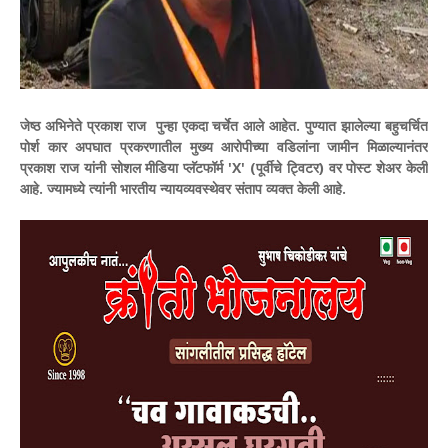
जेष्ठ अभिनेते प्रकाश राज पुन्हा एकदा चर्चेत आले आहेत. पुण्यात झालेल्या बहुचर्चित
पोर्श कार अपघात प्रकरणातील मुख्य आरोपीच्या वडिलांना जामीन मिळाल्यानंतर
प्रकाश राज यांनी सोशल मीडिया प्लॅटफॉर्म 'X' (पूर्वीचे ट्विटर) वर पोस्ट शेअर केली
आहे. ज्यामध्ये त्यांनी भारतीय न्यायव्यवस्थेवर संताप व्यक्त केली आहे.