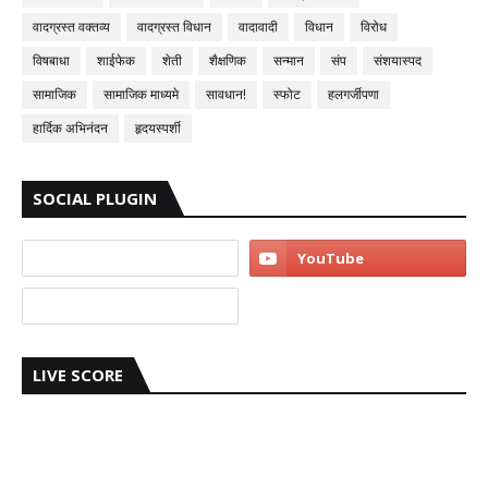
वादग्रस्त वक्तव्य
वादग्रस्त विधान
वादावादी
विधान
विरोध
विषबाधा
शाईफेक
शेती
शैक्षणिक
सन्मान
संप
संशयास्पद
सामाजिक
सामाजिक माध्यमे
सावधान!
स्फोट
हलगर्जीपणा
हार्दिक अभिनंदन
हृदयस्पर्शी
SOCIAL PLUGIN
LIVE SCORE