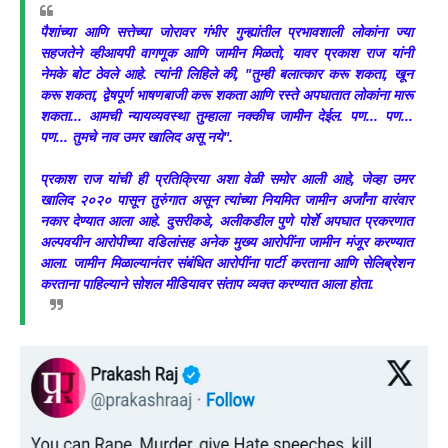
पैशांच्या आणि सत्तेच्या जोरावर गंभीर गुन्ह्यांतील प्रभावशाली लोकांना ज्या
सहजतेने व्हीआयपी वागणूक आणि जामीन मिळतो, यावर प्रकाश राज यांनी
नेमके बोट ठेवले आहे. त्यांनी लिहिले की, "तुम्ही बलात्कार करू शकता, खून
करू शकता, द्वेषपूर्ण भाषणबाजी करू शकता आणि रस्ते अपघातात लोकांना मारू
शकता... आमची न्यायव्यवस्था तुम्हाला नक्कीच जामीन देईल. पण... पण...
पण... तुमचे नाव उमर खालिद असू नये".
प्रकाश राज यांची ही प्रतिक्रिया अशा वेळी समोर आली आहे, जेव्हा उमर
खालिद २०२० पासून तुरुंगात असून त्यांच्या नियमित जामीन अर्जांना वारंवार
नकार देण्यात आला आहे. दुसरीकडे, अलीकडील पुणे पोर्शे अपघात प्रकरणात
अल्पवयीन आरोपीच्या वडिलांसह अनेक मुख्य आरोपींना जामीन मंजूर करण्यात
आला. जामीन मिळाल्यानंतर संबंधित आरोपींना पार्टी करताना आणि सेलिब्रेशन
करताना पाहिल्याने सोशल मीडियावर संताप व्यक्त करण्यात आला होता.