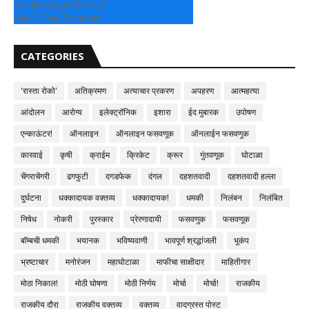
Wednesday
+
29°
+
22°
See 7-Day Forecast
CATEGORIES
'रास्ता रोको'
अतिक्रमण
अत्याचार प्रकरण
अपहरण
आत्महत्या
आंदोलन
आरोग्य
इलेक्ट्रॉनिक
इशारा
ईद मुबारक
उपोषण
एन्काऊंटर!
ऑनलाइन
ऑनलाइन फसवणूक
ऑनलाईन फसवणुक
कारवाई
कृषी
क्राईम
क्रिकेट
क्रूर
गुंतवणूक
घोटाळा
चेंगराचेंगरी
ढगफुटी
दगडफेक
दंगल
दहशतवादी
दहशतवादी हल्ला
दुर्घटना
धक्कादायक वक्तव्य
धक्कादायक!
धमकी
निलंबन
निलंबित
निषेध
नोकरी
पुरस्कार
प्रेरणादायी
फसवणुक
फसवणूक
बॉम्बची धमकी
भयानक
भविष्यवाणी
भावपूर्ण श्रद्धांजली
भूकंप
भ्रष्टाचार
मनोरंजन
महाघोटाळा
माफीचा साक्षीदार
माहितीगार
मोठा निकाल!
मोठी घोषणा
मोठी निर्णय
मोर्चा
मोर्चा!
राजकीय
राजकीय दौरा
राजकीय वक्तव्य
वक्तव्य
वादग्रस्त पोस्ट