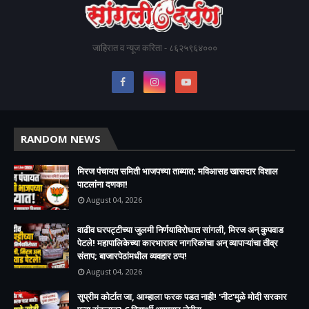
जाहिरात व न्यूज करिता - ८६२५९६४०००
RANDOM NEWS
मिरज पंचायत समिती भाजपच्या ताब्यात; मविआसह खासदार विशाल
पाटलांना दणका!
August 04, 2026
वाढीव घरपट्टीच्या जुलमी निर्णयाविरोधात सांगली, मिरज अन् कुपवाड
पेटले! महापालिकेच्या कारभारावर नागरिकांचा अन् व्यापाऱ्यांचा तीव्र
संताप; बाजारपेठांमधील व्यवहार ठप्प!​
August 04, 2026
सुप्रीम कोर्टात जा, आम्हाला फरक पडत नाही! 'नीट'मुळे मोदी सरकार