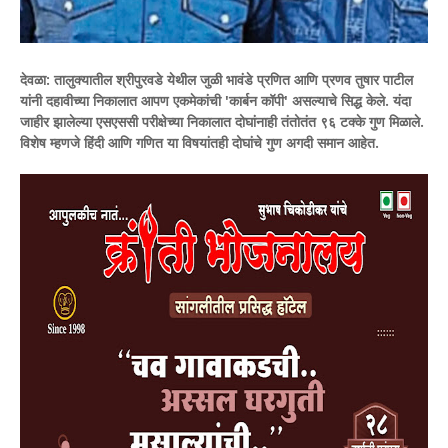
देवळा:
तालुक्यातील श्रीपुरवडे येथील जुळी भावंडे प्रणित आणि प्रणव तुषार पाटील
यांनी दहावीच्या निकालात आपण एकमेकांची 'कार्बन कॉपी' असल्याचे सिद्ध केले. यंदा
जाहीर झालेल्या एसएससी परीक्षेच्या निकालात दोघांनाही तंतोतंत ९६ टक्के गुण मिळाले.
विशेष म्हणजे हिंदी आणि गणित या विषयांतही दोघांचे गुण अगदी समान आहेत.