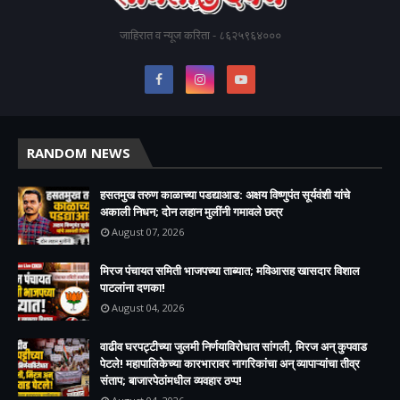
जाहिरात व न्यूज करिता - ८६२५९६४०००
RANDOM NEWS
हसतमुख तरुण काळाच्या पडद्याआड: अक्षय विष्णुपंत सूर्यवंशी यांचे
अकाली निधन; दोन लहान मुलींनी गमावले छत्र
August 07, 2026
मिरज पंचायत समिती भाजपच्या ताब्यात; मविआसह खासदार विशाल
पाटलांना दणका!
August 04, 2026
वाढीव घरपट्टीच्या जुलमी निर्णयाविरोधात सांगली, मिरज अन् कुपवाड
पेटले! महापालिकेच्या कारभारावर नागरिकांचा अन् व्यापाऱ्यांचा तीव्र
संताप; बाजारपेठांमधील व्यवहार ठप्प!​