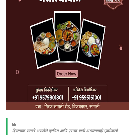
दिसण्यात सारखे असलेले प्रणित आणि प्रणव यांनी अभ्यासातही एकमेकांचे