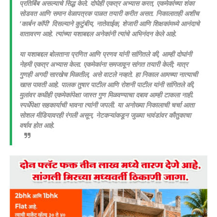
प्रतिबिंब असल्याचे सिद्ध केले. दोघेही एकत्र अभ्यास करत, एकमेकांच्या शंका
सोडवत आणि समान वेळापत्रक पाळत तयारी करीत असत. निकालातही अशीच
'कार्बन कॉपी' दिसल्याने कुटुंबीय, नातेवाईक, शेजारी आणि शिक्षकांमध्ये आनंदाचे
वातावरण आहे. त्यांच्या यशाबद्दल अनेकांनी त्यांचे अभिनंदन केले आहे.
या यशाबद्दल बोलताना प्रणित आणि प्रणव यांनी सांगितले की, आम्ही दोघांनी
नेहमी एकत्र अभ्यास केला. एकमेकांना समजावून सांगत तयारी केली; मात्र
गुणही अगदी सारखेच मिळतील, असे वाटले नव्हते. हा निकाल आमच्या नात्याची
खास पावती आहे. पालक तुषार पाटील आणि रोशनी पाटील यांनी सांगितले की,
मुलांवर कधीही एकमेकांपेक्षा जास्त गुण मिळवण्याचा दबाव आम्ही टाकला नाही.
स्पर्धेपेक्षा सहकार्याची भावना त्यांनी जपली. या अनोख्या निकालाची चर्चा आता
सोशल मीडियावरही रंगली असून, नेटकऱ्यांकडून जुळ्या भावंडांवर कौतुकाचा
वर्षाव होत आहे.