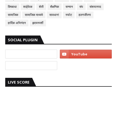
विषबाधा
शाईफेक
शेती
शैक्षणिक
सन्मान
संप
संशयास्पद
सामाजिक
सामाजिक माध्यमे
सावधान!
स्फोट
हलगर्जीपणा
हार्दिक अभिनंदन
हृदयस्पर्शी
SOCIAL PLUGIN
LIVE SCORE