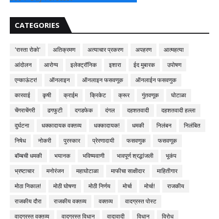
CATEGORIES
'रास्ता रोको'
अतिक्रमण
अत्याचार प्रकरण
अपहरण
आत्महत्या
आंदोलन
आरोग्य
इलेक्ट्रॉनिक
इशारा
ईद मुबारक
उपोषण
एन्काऊंटर!
ऑनलाइन
ऑनलाइन फसवणूक
ऑनलाईन फसवणुक
कारवाई
कृषी
क्राईम
क्रिकेट
क्रूर
गुंतवणूक
घोटाळा
चेंगराचेंगरी
ढगफुटी
दगडफेक
दंगल
दहशतवादी
दहशतवादी हल्ला
दुर्घटना
धक्कादायक वक्तव्य
धक्कादायक!
धमकी
निलंबन
निलंबित
निषेध
नोकरी
पुरस्कार
प्रेरणादायी
फसवणुक
फसवणूक
बॉम्बची धमकी
भयानक
भविष्यवाणी
भावपूर्ण श्रद्धांजली
भूकंप
भ्रष्टाचार
मनोरंजन
महाघोटाळा
माफीचा साक्षीदार
माहितीगार
मोठा निकाल!
मोठी घोषणा
मोठी निर्णय
मोर्चा
मोर्चा!
राजकीय
राजकीय दौरा
राजकीय वक्तव्य
वक्तव्य
वादग्रस्त पोस्ट
वादग्रस्त वक्तव्य
वादग्रस्त विधान
वादावादी
विधान
विरोध