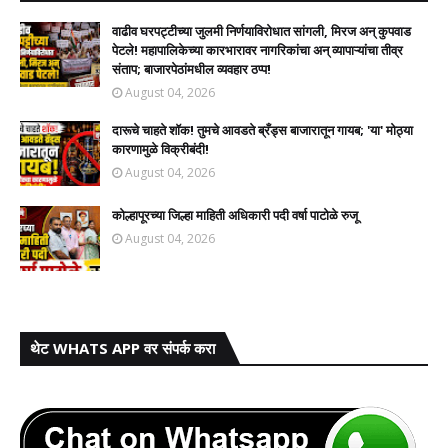
वाढीव घरपट्टीच्या जुलमी निर्णयाविरोधात सांगली, मिरज अन् कुपवाड
पेटले! महापालिकेच्या कारभारावर नागरिकांचा अन् व्यापाऱ्यांचा तीव्र
संताप; बाजारपेठांमधील व्यवहार ठप्प!​
August 04, 2026
दारूचे चाहते शॉक! तुमचे आवडते ब्रँड्स बाजारातून गायब; 'या' मोठ्या
कारणामुळे विक्रीबंदी!
August 04, 2026
कोल्हापूरच्या जिल्हा माहिती अधिकारी पदी वर्षा पाटोळे रुजू
August 04, 2026
थेट WHATS APP वर संपर्क करा