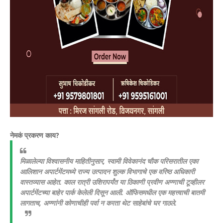
​नेमकं प्रकरण काय?
​मिळालेल्या विश्वासनीय माहितीनुसार, स्वामी विवेकानंद चौक परिसरातील एका
आलिशान अपार्टमेंटमध्ये राज्य उत्पादन शुल्क विभागाचे एक वरिष्ठ अधिकारी
वास्तव्यास आहेत. काल रात्री उशिरापर्यंत या ठिकाणी प्रवीण अण्णाची टूव्हीलर
अपार्टमेंटच्या बाहेर पार्क केलेली दिसून आली. ऑफिसमधील एक महत्त्वाची बातमी
लागताच, अण्णांनी कोणाचीही पर्वा न करता थेट साहेबांचे घर गाठले.