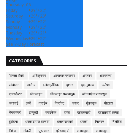
Thursday, 06
Friday
+
29°
+
22°
Saturday
+
29°
+
23°
Sunday
+
29°
+
22°
Monday
+
29°
+
22°
Tuesday
+
29°
+
21°
Wednesday
+
29°
+
22°
See 7-Day Forecast
CATEGORIES
'रास्ता रोको'
अतिक्रमण
अत्याचार प्रकरण
अपहरण
आत्महत्या
आंदोलन
आरोग्य
इलेक्ट्रॉनिक
इशारा
ईद मुबारक
उपोषण
एन्काऊंटर!
ऑनलाइन
ऑनलाइन फसवणूक
ऑनलाईन फसवणुक
कारवाई
कृषी
क्राईम
क्रिकेट
क्रूर
गुंतवणूक
घोटाळा
चेंगराचेंगरी
ढगफुटी
दगडफेक
दंगल
दहशतवादी
दहशतवादी हल्ला
दुर्घटना
धक्कादायक वक्तव्य
धक्कादायक!
धमकी
निलंबन
निलंबित
निषेध
नोकरी
पुरस्कार
प्रेरणादायी
फसवणुक
फसवणूक