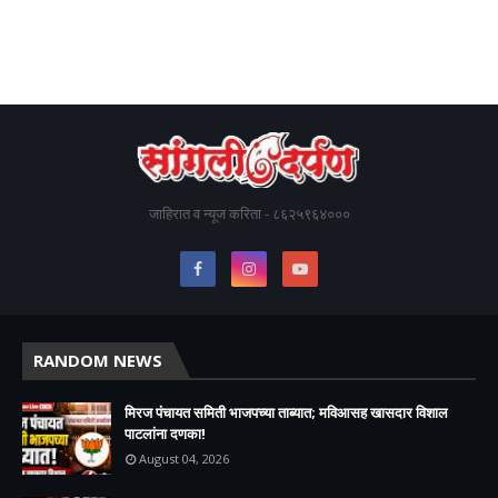
जाहिरात व न्यूज करिता - ८६२५९६४०००
RANDOM NEWS
मिरज पंचायत समिती भाजपच्या ताब्यात; मविआसह खासदार विशाल
पाटलांना दणका!
August 04, 2026