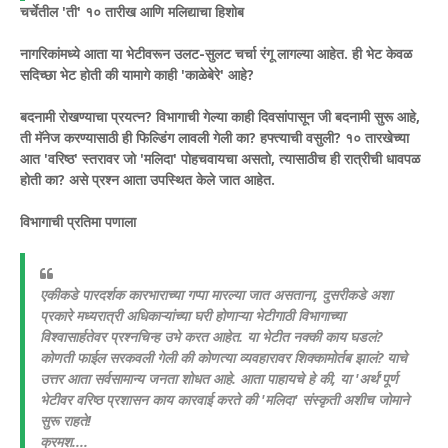
​चर्चेतील 'ती' १० तारीख आणि मलिद्याचा हिशोब
​नागरिकांमध्ये आता या भेटीवरून उलट-सुलट चर्चा रंगू लागल्या आहेत. ही भेट केवळ
सदिच्छा भेट होती की यामागे काही 'काळेबेरे' आहे?
बदनामी रोखण्याचा प्रयत्न? विभागाची गेल्या काही दिवसांपासून जी बदनामी सुरू आहे,
ती मॅनेज करण्यासाठी ही फिल्डिंग लावली गेली का?
हफ्त्याची वसुली? १० तारखेच्या
आत 'वरिष्ठ' स्तरावर जो 'मलिदा' पोहचवायचा असतो, त्यासाठीच ही रात्रीची धावपळ
होती का? असे प्रश्न आता उपस्थित केले जात आहेत.
​विभागाची प्रतिमा पणाला
एकीकडे पारदर्शक कारभाराच्या गप्पा मारल्या जात असताना, दुसरीकडे अशा
प्रकारे मध्यरात्री अधिकाऱ्यांच्या घरी होणाऱ्या भेटीगाठी विभागाच्या
विश्वासार्हतेवर प्रश्नचिन्ह उभे करत आहेत. या भेटीत नक्की काय घडलं?
कोणती फाईल सरकवली गेली की कोणत्या व्यवहारावर शिक्कामोर्तब झालं? याचे
उत्तर आता सर्वसामान्य जनता शोधत आहे.
​आता पाहायचे हे की, या 'अर्थ'पूर्ण
भेटीवर वरिष्ठ प्रशासन काय कारवाई करते की 'मलिदा' संस्कृती अशीच जोमाने
सुरू राहते!
क्रमश....