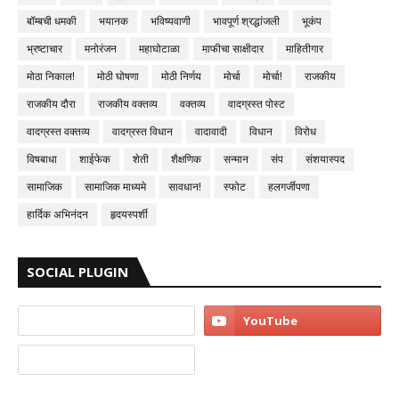
बॉम्बची धमकी
भयानक
भविष्यवाणी
भावपूर्ण श्रद्धांजली
भूकंप
भ्रष्टाचार
मनोरंजन
महाघोटाळा
माफीचा साक्षीदार
माहितीगार
मोठा निकाल!
मोठी घोषणा
मोठी निर्णय
मोर्चा
मोर्चा!
राजकीय
राजकीय दौरा
राजकीय वक्तव्य
वक्तव्य
वादग्रस्त पोस्ट
वादग्रस्त वक्तव्य
वादग्रस्त विधान
वादावादी
विधान
विरोध
विषबाधा
शाईफेक
शेती
शैक्षणिक
सन्मान
संप
संशयास्पद
सामाजिक
सामाजिक माध्यमे
सावधान!
स्फोट
हलगर्जीपणा
हार्दिक अभिनंदन
हृदयस्पर्शी
SOCIAL PLUGIN