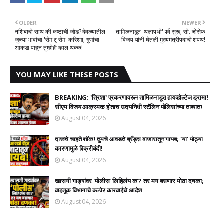
OLDER
NEWER
नशिबाची साथ की कष्टाची जोड? देवळ्यातील
तामिळनाडूत 'थलापथी' पर्व सुरू; सी. जोसेफ
जुळ्या भावांचा 'सेम टू सेम' करिश्मा; गुणांचा
विजय यांनी घेतली मुख्यमंत्रीपदाची शपथ!
आकडा पाहून तुम्हीही व्हाल थक्क!
YOU MAY LIKE THESE POSTS
BREAKING: 'त्रिशा' प्रकरणावरून तामिळनाडूत हायव्होल्टेज ड्रामा!
सीएम विजय आक्रमक होताच उदयनिधी स्टॅलिन पोलिसांच्या ताब्यात!
August 04, 2026
दारूचे चाहते शॉक! तुमचे आवडते ब्रँड्स बाजारातून गायब; 'या' मोठ्या
कारणामुळे विक्रीबंदी!
August 04, 2026
खासगी गाड्यांवर 'पोलीस' लिहिलंय का? तर मग बसणार मोठा दणका;
वाहतूक विभागाचे कठोर कारवाईचे आदेश
August 04, 2026