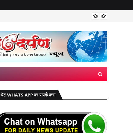
मिरज पंच
थेट WHATS APP वर संपर्क करा