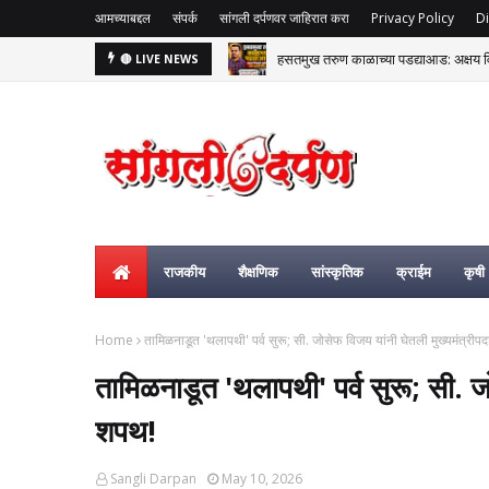
आमच्याबद्दल
संपर्क
सांगली दर्पणवर जाहिरात करा
Privacy Policy
Di
हसतमुख तरुण काळाच्या पडद्याआड: अक्षय विष्
🔴 LIVE NEWS
राजकीय
शैक्षणिक
सांस्कृतिक
क्राईम
कृषी
Home
तामिळनाडूत 'थलापथी' पर्व सुरू; सी. जोसेफ विजय यांनी घेतली मुख्यमंत्रीप
तामिळनाडूत 'थलापथी' पर्व सुरू; सी. ज
शपथ!
Sangli Darpan
May 10, 2026