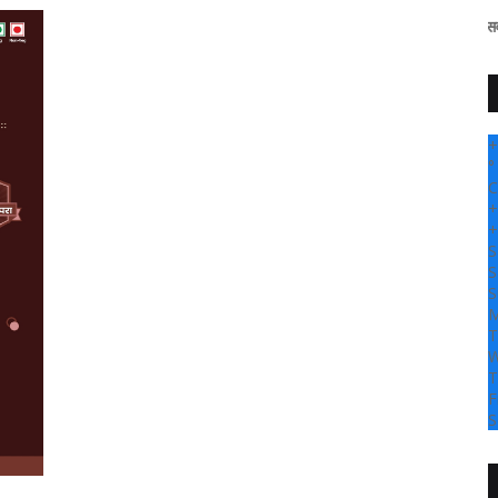
" सांगली दर्पण न्यूज वर आपल्या सर्वांचे सहर्ष स्व
+
°
C
+
+
S
S
S
M
T
W
T
F
S