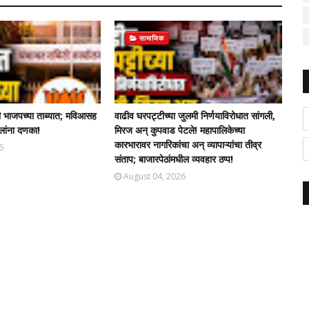
सामाजिक
 भाजपच्या ताब्यात; मविआसह
वाढीव घरपट्टीच्या जुलमी निर्णयाविरोधात सांगली,
लांना दणका!
मिरज अन् कुपवाड पेटले! महापालिकेच्या
कारभारावर नागरिकांचा अन् व्यापाऱ्यांचा तीव्र
6
संताप; बाजारपेठांमधील व्यवहार ठप्प!​
August 04, 2026