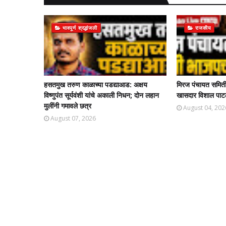
भावपूर्ण श्रद्धांजली
राजकीय
हसतमुख तरुण काळाच्या पडद्याआड: अक्षय
मिरज पंचायत समिती
विष्णुपंत सूर्यवंशी यांचे अकाली निधन; दोन लहान
खासदार विशाल पाट
मुलींनी गमावले छत्र
August 04, 202
August 07, 2026