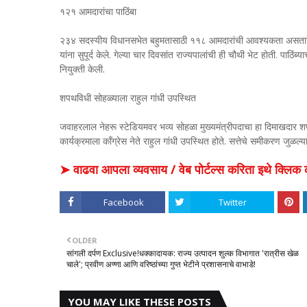
१२१ आमदारांचा पाठिंबा
२३४ सदस्यीय विधानसभेत बहुमतासाठी ११८ आमदारांची आवश्यकता असताना, ज
यांना सुपूर्द केले. गेल्या चार दिवसांत राज्यपालांची ही चौथी भेट होती. पाठिं
नियुक्ती केली.
शपथविधी सोहळ्याला राहुल गांधी उपस्थित
जवाहरलाल नेहरू स्टेडियमवर भव्य सोहळा मुख्यमंत्रीपदाचा हा दिमाखदार 
कार्यक्रमाला काँग्रेस नेते राहुल गांधी उपस्थित होते. सत्तेचे समीकरण जुळल्य
➤ वाढवा आपला व्यवसाय / वेब पोर्टल्स करिता इथे क्ल
Facebook
Twitter
OLDER
सांगली दर्पण Exclusive!धक्कादायक: राज्य उत्पादन शुल्क विभागात 'रात्रीस खेळ
चाले'; प्रवीण अण्णा आणि वरिष्ठांच्या गुप्त भेटीने प्रशासनाचे वाभाडे!
YOU MAY LIKE THESE POSTS