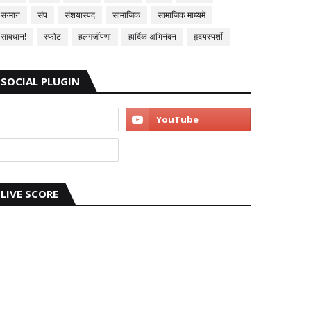
सन्मान
संप
संशयास्पद
सामाजिक
सामाजिक माध्यमे
सावधान!
स्फोट
हलगर्जीपणा
हार्दिक अभिनंदन
हृदयस्पर्शी
SOCIAL PLUGIN
LIVE SCORE