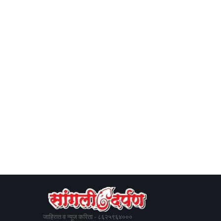
जाहिरात व न्यूज करिता - ८६२५९६४०००