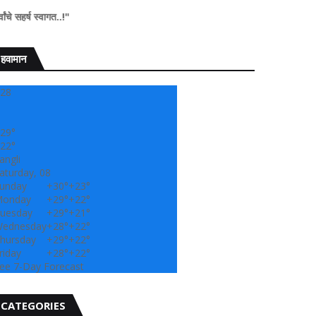
ागत..!"
हवामान
28
29°
22°
angli
aturday, 08
unday
+
30°
+
23°
onday
+
29°
+
22°
uesday
+
29°
+
21°
ednesday
+
28°
+
22°
hursday
+
29°
+
22°
riday
+
28°
+
22°
ee 7-Day Forecast
CATEGORIES