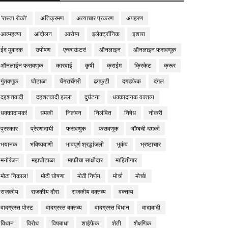
'रास्ता रोको'
अतिक्रमण
अत्याचार प्रकरण
अपहरण
आत्महत्या
आंदोलन
आरोग्य
इलेक्ट्रॉनिक
इशारा
ईद मुबारक
उपोषण
एन्काऊंटर!
ऑनलाइन
ऑनलाइन फसवणूक
ऑनलाईन फसवणुक
कारवाई
कृषी
क्राईम
क्रिकेट
क्रूर
गुंतवणूक
घोटाळा
चेंगराचेंगरी
ढगफुटी
दगडफेक
दंगल
दहशतवादी
दहशतवादी हल्ला
दुर्घटना
धक्कादायक वक्तव्य
धक्कादायक!
धमकी
निलंबन
निलंबित
निषेध
नोकरी
पुरस्कार
प्रेरणादायी
फसवणुक
फसवणूक
बॉम्बची धमकी
भयानक
भविष्यवाणी
भावपूर्ण श्रद्धांजली
भूकंप
भ्रष्टाचार
मनोरंजन
महाघोटाळा
माफीचा साक्षीदार
माहितीगार
मोठा निकाल!
मोठी घोषणा
मोठी निर्णय
मोर्चा
मोर्चा!
राजकीय
राजकीय दौरा
राजकीय वक्तव्य
वक्तव्य
वादग्रस्त पोस्ट
वादग्रस्त वक्तव्य
वादग्रस्त विधान
वादावादी
विधान
विरोध
विषबाधा
शाईफेक
शेती
शैक्षणिक