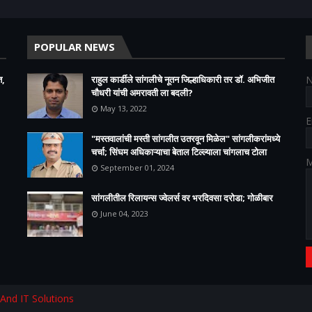
POPULAR NEWS
त,
राहुल कार्डीले सांगलीचे नूतन जिल्हाधिकारी तर डॉ. अभिजीत
चौधरी यांची अमरावती ला बदली?
May 13, 2022
E
"मस्तवालांची मस्ती सांगलीत उतरवून मिळेल" सांगलीकरांमध्ये
चर्चा; सिंघम अधिकाऱ्याचा बेताल टिल्ल्याला चांगलाच टोला
M
September 01, 2024
सांगलीतील रिलायन्स ज्वेलर्स वर भरदिवसा दरोडा; गोळीबार
June 04, 2023
 And IT Solutions