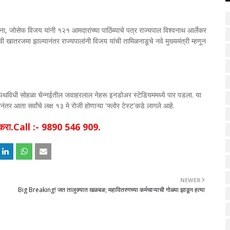
ोसेफ विजय यांनी १२१ आमदारांच्या पाठिंब्याचे पत्र राज्यपाल विश्वनाथ आर्लेकर
ब्याची खातरजमा झाल्यानंतर राज्यपालांनी विजय यांची तामिळनाडूचे नवे मुख्यमंत्री म्हणून
शपथविधी सोहळा चेन्नईतील जवाहरलाल नेहरू इनडोअर स्टेडियममध्ये पार पडला. या
ानंतर आता सर्वांचे लक्ष १३ मे रोजी होणाऱ्या 'फ्लोर टेस्ट'कडे लागले आहे.
िक करा.Call :- 9890 546 909.
NEWER
Big Breaking! जत तालुक्यात खळबळ; महावितरणच्या कर्मचाऱ्याची गोळ्या झाडून हत्या