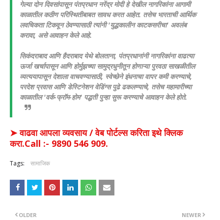
गेल्या दोन दिवसांपासून पंतप्रधान नरेंद्र मोदी हे देखील नागरिकांना आगामी
काळातील कठीण परिस्थितीबाबत सावध करत आहेत. तसेच भारताची आर्थिक
लवचिकता टिकवून ठेवण्यासाठी त्यांनी 'युद्धकालीन काटकसरीचा' अवलंब
करावा, असे आवाहन केले आहे.
सिकंदराबाद आणि हैदराबाद येथे बोलताना, पंतप्रधानांनी नागरिकांना वाढत्या
ऊर्जा खर्चापासून आणि होर्मुझच्या सामुद्रधुनीतून होणाऱ्या पुरवठा साखळीतील
व्यत्ययापासून देशाला वाचवण्यासाठी, स्वेच्छेने इंधनाचा वापर कमी करण्याचे,
परदेश प्रवास आणि डेस्टिनेशन वेडिंग्स पुढे ढकलण्याचे, तसेच महामारीच्या
काळातील 'वर्क-फ्रॉम-होम' पद्धती पुन्हा सुरू करण्याचे आवाहन केले होते.
➤ वाढवा आपला व्यवसाय / वेब पोर्टल्स करिता इथे क्लिक
करा.Call :- 9890 546 909.
Tags:
सामाजिक
OLDER
NEWER