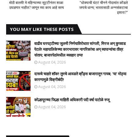
मोठी बातमी! मे महिन्याच्या सुट्टीनंतर शाळा
​"धोक्याची घंटा! चीनने गोदामांत कोंडले
उघडणार नाहीत? जाणून घ्या काय आहे सत्य
जगाचे धान्य; भारतासाठी अन्नसंकटाचा
इशारा?"
YOU MAY LIKE THESE POSTS
वाढीव घरपट्टीच्या जुलमी निर्णयाविरोधात सांगली, मिरज अन् कुपवाड
पेटले! महापालिकेच्या कारभारावर नागरिकांचा अन् व्यापाऱ्यांचा तीव्र
संताप; बाजारपेठांमधील व्यवहार ठप्प!​
August 04, 2026
दारूचे चाहते शॉक! तुमचे आवडते ब्रँड्स बाजारातून गायब; 'या' मोठ्या
कारणामुळे विक्रीबंदी!
August 04, 2026
कोल्हापूरच्या जिल्हा माहिती अधिकारी पदी वर्षा पाटोळे रुजू
August 04, 2026