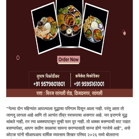
"गेल्या दोन महिन्यांत आपल्याला युद्धाचा परिणाम दिसून आला नाही. परंतु आता तो
जाणवू लागला आहे आणि तो अत्यंत तीव्र स्वरूपाचा असणार आहे. जर इराणचे युद्ध
थांबले नाही, तर त्या धक्क्यापासून तुम्ही फार दूर नाही. तो धक्का बसण्याची वाट पाहत
बसण्यापेक्षा, आपण कठीण काळाचा सामना करण्यासाठी सज्ज होणे गरजेचे आहे", असे
कोटक यांनी सीआयआय वार्षिक व्यवसाय शिखर परिषद २०२६ मध्ये बोलताना