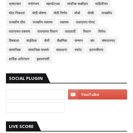
भ्रष्टाचार
मनोरंजन
महाघोटाळा
माफीचा साक्षीदार
माहितीगार
मोठा निकाल!
मोठी घोषणा
मोठी निर्णय
मोर्चा
मोर्चा!
राजकीय
राजकीय दौरा
राजकीय वक्तव्य
वक्तव्य
वादग्रस्त पोस्ट
वादग्रस्त वक्तव्य
वादग्रस्त विधान
वादावादी
विधान
विरोध
विषबाधा
शाईफेक
शेती
शैक्षणिक
सन्मान
संप
संशयास्पद
सामाजिक
सामाजिक माध्यमे
सावधान!
स्फोट
हलगर्जीपणा
हार्दिक अभिनंदन
हृदयस्पर्शी
SOCIAL PLUGIN
LIVE SCORE