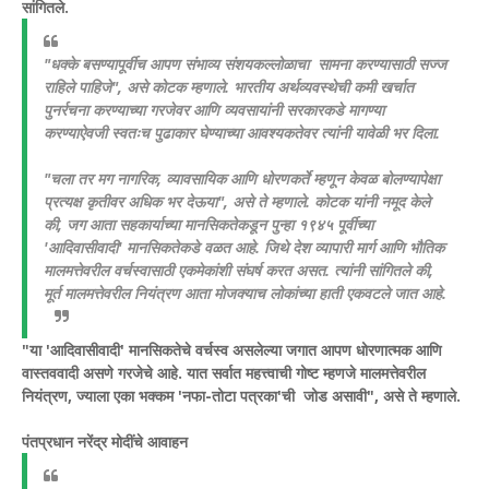
सांगितले.
"धक्के बसण्यापूर्वीच आपण संभाव्य संशयकल्लोळाचा सामना करण्यासाठी सज्ज
राहिले पाहिजे", असे कोटक म्हणाले. भारतीय अर्थव्यवस्थेची कमी खर्चात
पुनर्रचना करण्याच्या गरजेवर आणि व्यवसायांनी सरकारकडे मागण्या
करण्याऐवजी स्वतःच पुढाकार घेण्याच्या आवश्यकतेवर त्यांनी यावेळी भर दिला.
"चला तर मग नागरिक, व्यावसायिक आणि धोरणकर्ते म्हणून केवळ बोलण्यापेक्षा
प्रत्यक्ष कृतीवर अधिक भर देऊया", असे ते म्हणाले.
कोटक यांनी नमूद केले
की, जग आता सहकार्याच्या मानसिकतेकडून पुन्हा १९४५ पूर्वीच्या
'आदिवासीवादी' मानसिकतेकडे वळत आहे. जिथे देश व्यापारी मार्ग आणि भौतिक
मालमत्तेवरील वर्चस्वासाठी एकमेकांशी संघर्ष करत असत. त्यांनी सांगितले की,
मूर्त मालमत्तेवरील नियंत्रण आता मोजक्याच लोकांच्या हाती एकवटले जात आहे.
"या 'आदिवासीवादी' मानसिकतेचे वर्चस्व असलेल्या जगात आपण धोरणात्मक आणि
वास्तववादी असणे गरजेचे आहे. यात सर्वात महत्त्वाची गोष्ट म्हणजे मालमत्तेवरील
नियंत्रण, ज्याला एका भक्कम 'नफा-तोटा पत्रका'ची जोड असावी", असे ते म्हणाले.
पंतप्रधान नरेंद्र मोदींचे आवाहन