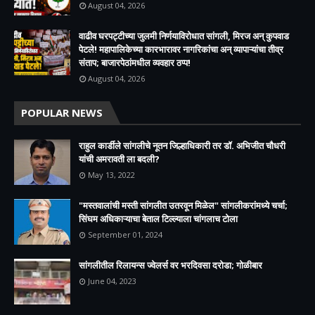
August 04, 2026
वाढीव घरपट्टीच्या जुलमी निर्णयाविरोधात सांगली, मिरज अन् कुपवाड
पेटले! महापालिकेच्या कारभारावर नागरिकांचा अन् व्यापाऱ्यांचा तीव्र
संताप; बाजारपेठांमधील व्यवहार ठप्प!​
August 04, 2026
POPULAR NEWS
राहुल कार्डीले सांगलीचे नूतन जिल्हाधिकारी तर डॉ. अभिजीत चौधरी
यांची अमरावती ला बदली?
May 13, 2022
"मस्तवालांची मस्ती सांगलीत उतरवून मिळेल" सांगलीकरांमध्ये चर्चा;
सिंघम अधिकाऱ्याचा बेताल टिल्ल्याला चांगलाच टोला
September 01, 2024
सांगलीतील रिलायन्स ज्वेलर्स वर भरदिवसा दरोडा; गोळीबार
June 04, 2023