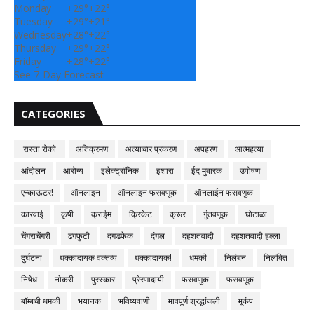
Monday
+
29°
+
22°
Tuesday
+
29°
+
21°
Wednesday
+
28°
+
22°
Thursday
+
29°
+
22°
Friday
+
28°
+
22°
See 7-Day Forecast
CATEGORIES
'रास्ता रोको'
अतिक्रमण
अत्याचार प्रकरण
अपहरण
आत्महत्या
आंदोलन
आरोग्य
इलेक्ट्रॉनिक
इशारा
ईद मुबारक
उपोषण
एन्काऊंटर!
ऑनलाइन
ऑनलाइन फसवणूक
ऑनलाईन फसवणुक
कारवाई
कृषी
क्राईम
क्रिकेट
क्रूर
गुंतवणूक
घोटाळा
चेंगराचेंगरी
ढगफुटी
दगडफेक
दंगल
दहशतवादी
दहशतवादी हल्ला
दुर्घटना
धक्कादायक वक्तव्य
धक्कादायक!
धमकी
निलंबन
निलंबित
निषेध
नोकरी
पुरस्कार
प्रेरणादायी
फसवणुक
फसवणूक
बॉम्बची धमकी
भयानक
भविष्यवाणी
भावपूर्ण श्रद्धांजली
भूकंप