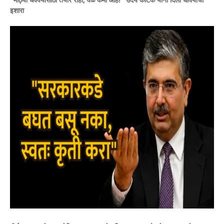
इशारा