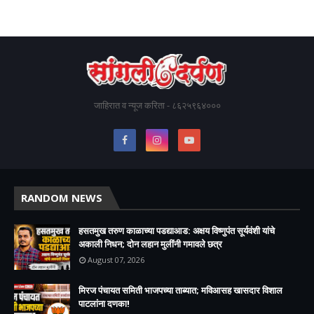
जाहिरात व न्यूज करिता - ८६२५९६४०००
RANDOM NEWS
हसतमुख तरुण काळाच्या पडद्याआड: अक्षय विष्णुपंत सूर्यवंशी यांचे
अकाली निधन; दोन लहान मुलींनी गमावले छत्र
August 07, 2026
मिरज पंचायत समिती भाजपच्या ताब्यात; मविआसह खासदार विशाल
पाटलांना दणका!