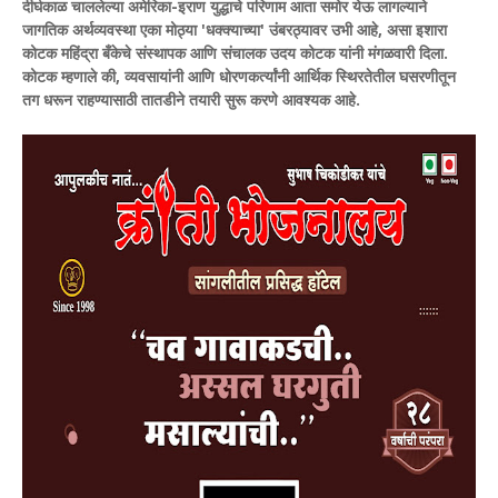
दीर्घकाळ चाललेल्या अमेरिका-इराण युद्धाचे परिणाम आता समोर येऊ लागल्याने
जागतिक अर्थव्यवस्था एका मोठ्या 'धक्क्याच्या' उंबरठ्यावर उभी आहे, असा इशारा
कोटक महिंद्रा बँकेचे संस्थापक आणि संचालक उदय कोटक यांनी मंगळवारी दिला.
कोटक म्हणाले की, व्यवसायांनी आणि धोरणकर्त्यांनी आर्थिक स्थिरतेतील घसरणीतून
तग धरून राहण्यासाठी तातडीने तयारी सुरू करणे आवश्यक आहे.