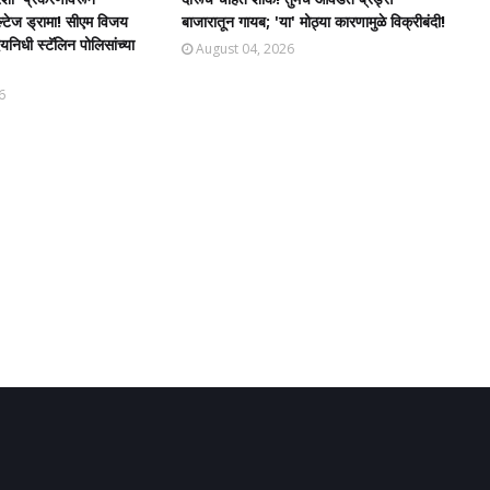
ल्टेज ड्रामा! सीएम विजय
बाजारातून गायब; 'या' मोठ्या कारणामुळे विक्रीबंदी!
िधी स्टॅलिन पोलिसांच्या
August 04, 2026
6