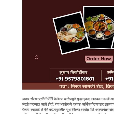
यातच संस्था प्रतिनिधींनी केलेल्या आरोपामुळे पुन्हा एकदा खळबळ उडाली
भरती करण्यात आली होती. त्या भरतीमध्ये प्रचंड आर्थिक गैरव्यवहार झाल्य
घेतले. त्यासाठी हे पैसे कोल्हापुरातील युथ बँकेंच्या शाखेत पैसे भरल्यानंतर