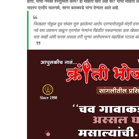
होती. याची नेमकी वस्तुथिती काय? ही माहिती खरी आहे का? याची माहिती आम्ह
सदस्य प्रदीप मालगावे, सागर बलकवडे यांना देण्यात आले आहे.
जिल्ह्यात गोकुळ दूध संघात सुरु झालेल्या आरोप प्रत्यारोपामुळे मंत्
नवे वाद उकरून काढून प्रत्येक नेत्यांना खिंडीत पकडण्याचा डाव खेळा
यात काही अंशी फरक असला तरी जुन्या आरोपावरून महाडिक गटाला कों