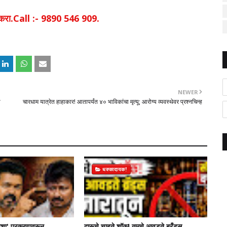
िक करा.Call :- 9890 546 909.
NEWER
ा
चारधाम यात्रेत हाहाकार! आतापर्यंत ४० भाविकांचा मृत्यू; आरोग्य व्यवस्थेवर प्रश्नचिन्ह
धक्कादायक!
शा' प्रकरणावरून
दारूचे चाहते शॉक! तुमचे आवडते ब्रँड्स