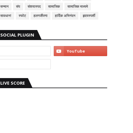
सन्मान
संप
संशयास्पद
सामाजिक
सामाजिक माध्यमे
सावधान!
स्फोट
हलगर्जीपणा
हार्दिक अभिनंदन
हृदयस्पर्शी
SOCIAL PLUGIN
LIVE SCORE