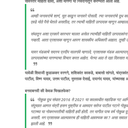
सविस्तर माहिती द्यावी, अशी मागणी या निवेदनातून करण्यात आली आहे.
आम्ही जनावरांचे शाणं, मूत काढून जनावरे पोसली. त्या जनावरांचे दूध
एवढे मोठे पैसे घेतले असतील, तर त्याची माहिती उत्पादक म्हणून आम्ह
संघातून अशा प्रकारे कारभार चालत असेल त्याचीही माहिती उत्पादकां
नव्हती. आता प्रशासक म्हणून आपण शासकीय अधिकारी आहात. तुम्ही उत्प
यावर मंडळाचे सदस्य प्रदीप मालगांवे म्हणाले, प्रशासक मंडळ आल्यापा
उत्पादकांच्या मागण्याचा विचार करत आहेत. येत्या आठ ते दहा दिवसात माहि
यावेळी शिवाजी कुडाळकर वरणगे, शशिकांत काकडे, बाबासो सांगले, चंद्रकां
पाटील, विष्ण यादव, उत्तम पाटील, मुस्ताक देसाई, दयानंद यादव, यांच्यासह अ
बनवाबनवी की केवळ चिखलफेक?
गोकुळ दूध संघात 2016 ते 2021 या कालवधीत महाडिक गट आणि दि
संपुष्ठात आणत मंत्री हसन मुश्रीफ व आमदार सतेज पाटील गटाने गोकुळ
गटाच्या या नोकरभरतीची माहिती हवी होती. तर मागील पाच वर्ष गोकुळ दूध
असती. मग प्रशासक आल्यावरच ही माहिती आवश्यक का ? असा सवाल उपस
झाली आहे.