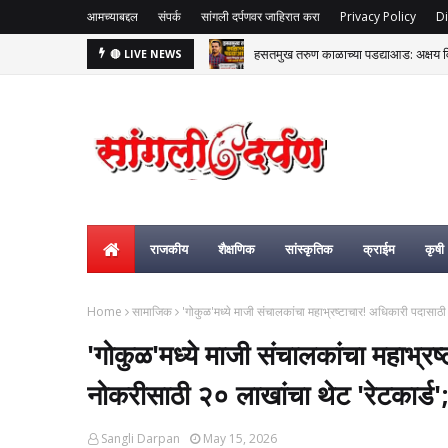
आमच्याबद्दल
संपर्क
सांगली दर्पणवर जाहिरात करा
Privacy Policy
Di
हसतमुख तरुण काळाच्या पडद्याआड: अक्षय विष्
मिरज पंचायत समिती भाजपच्या ताब्यात; म
🔴 LIVE NEWS
राजकीय
शैक्षणिक
सांस्कृतिक
क्राईम
कृषी
Home
सामाजिक
'गोकुळ'मध्ये माजी संचालकांचा महाभ्रष्टाचार! अधिकारी पदासाठी
'गोकुळ'मध्ये माजी संचालकांचा महाभ्
नोकरीसाठी २० लाखांचा थेट 'रेटकार्ड'; 
Sangli Darpan
May 15, 2026