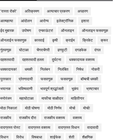
'रास्ता रोको'
अतिक्रमण
अत्याचार प्रकरण
अपहरण
आत्महत्या
आंदोलन
आरोग्य
इलेक्ट्रॉनिक
इशारा
ईद मुबारक
उपोषण
एन्काऊंटर!
ऑनलाइन
ऑनलाइन फसवणूक
ऑनलाईन फसवणुक
कारवाई
कृषी
क्राईम
क्रिकेट
क्रूर
गुंतवणूक
घोटाळा
चेंगराचेंगरी
ढगफुटी
दगडफेक
दंगल
दहशतवादी
दहशतवादी हल्ला
दुर्घटना
धक्कादायक वक्तव्य
धक्कादायक!
धमकी
निलंबन
निलंबित
निषेध
नोकरी
पुरस्कार
प्रेरणादायी
फसवणुक
फसवणूक
बॉम्बची धमकी
भयानक
भविष्यवाणी
भावपूर्ण श्रद्धांजली
भूकंप
भ्रष्टाचार
मनोरंजन
महाघोटाळा
माफीचा साक्षीदार
माहितीगार
मोठा निकाल!
मोठी घोषणा
मोठी निर्णय
मोर्चा
मोर्चा!
राजकीय
राजकीय दौरा
राजकीय वक्तव्य
वक्तव्य
वादग्रस्त पोस्ट
वादग्रस्त वक्तव्य
वादग्रस्त विधान
वादावादी
विधान
विरोध
विषबाधा
शाईफेक
शेती
शैक्षणिक