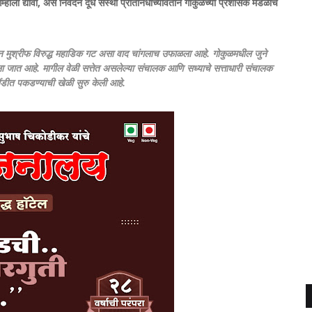
ाला द्यावी, असे निवेदन दूध संस्था प्रतिनिधींच्यावतीने गोकुळच्या प्रशासक मंडळाचे
री हसन मुश्रीफ विरुद्ध महाडिक गट असा वाद चांगलाच उफाळला आहे. गोकुळमधील जुने
ला जात आहे. मागील वेळी सत्तेत असलेल्या संचालक आणि सध्याचे सत्ताधारी संचालक
डीत पकडण्याची खेळी सुरु केली आहे.