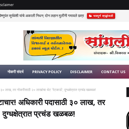
sclaimer
णुपंत सूर्यवंशी यांचे अकाली निधन; दोन लहान मुलींनी गमावले छत्र
भावपूर्ण श्रद्धांजली
विआसह खासदार विशाल पाटलांना दणका!
राजकीय
नोकरी संदर्भ
PRIVACY POLICY
DISCLAIMER
CONTACT US
 ३० लाख, तर नोकरीसाठी २० लाखांचा थेट 'रेटकार्ड'; दुग्धक्षेत्रात प्रचंड खळबळ!
रष्टाचार! अधिकारी पदासाठी ३० लाख, तर
दुग्धक्षेत्रात प्रचंड खळबळ!