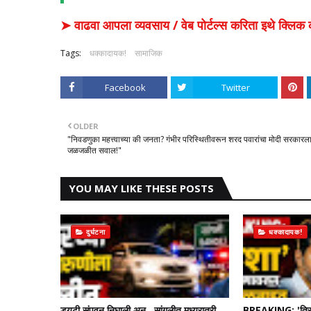
➤ वाढवा आपला व्यवसाय / वेब पोर्टल्स करिता इथे क्ल
Tags:
धक्कादायक!
सामाजिक
Facebook
Twitter
OLDER
"निवडणुका महत्त्वाच्या की जनता? गंभीर परिस्थितीवरून शरद पवारांचा मोदी सरकारल
जळजळीत सवाल!"
YOU MAY LIKE THESE POSTS
दुर्घटना
धक्कादायक!
ड्युटी संपवून निघाली अन्...सांगलीत मध्यरात्री
BREAKING: 'त्रि