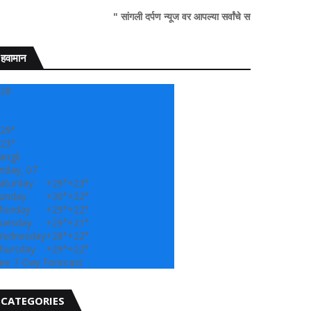
" सांगली दर्पण न्यूज वर आपल्या सर्वांचे सहर्ष स्वागत..!"
हवामान
28
29°
23°
angli
riday, 07
aturday
+
29°
+
23°
unday
+
30°
+
22°
onday
+
29°
+
22°
uesday
+
29°
+
21°
ednesday
+
28°
+
22°
hursday
+
29°
+
22°
ee 7-Day Forecast
CATEGORIES