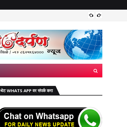
वाढीव घरप
थेट WHATS APP वर संपर्क करा