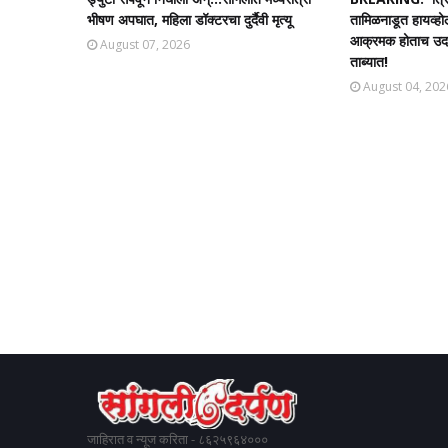
भीषण अपघात, महिला डॉक्टरचा दुर्दैवी मृत्यू
तामिळनाडूत हायव्हो
आक्रमक होताच उदयन
August 07, 2026
ताब्यात!
August 04, 202
जाहिरात व न्यूज करिता - ८६२५९६४०००